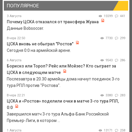
ПОПУЛЯРНОЕ
3 Августа
15599
441
Почему ЦСКА отказался от трансфера Жуана
Данные Bobsoccer.
Вчера 22:50
7730
299
ЦСКА вновь не обыграл "Ростов"
Сегодня 0:0 на армейской арене.
6 Августа
9543
286
Бориско или Тороп? Рейс или Мойзес? Кто сыграет за
ЦСКА в следующем матче
Послезавтра в 20.30 армейцы дома начнут поединок 3-го
тура РПЛ против "Ростова".
Вчера 22:21
3380
283
ЦСКА и «Ростов» поделили очки в матче 3-го тура РПЛ,
0:0
Завершился матч 3-го тура Альфа-Банк Российской
Премьер-Лиги, в котором ...
1 Августа
13171
258