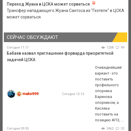
Переход Жуана в ЦСКА может сорваться
Трансфер нападающего Жуана Сантоса из "Гезтепе" в ЦСКА
может сорваться.
СЕЙЧАС ОБСУЖДАЮТ
Сегодня 11:17
1208
99
Бабаев назвал приглашение форварда приоритетной
задачей ЦСКА
Очевиднейший
вариант - это
поставить
профильного
опорника
maksi999
Сегодня 12:13
Баринова
опорником, а
Кисляка
поставить на
позицию АПЗ, ...
Сегодня 09:35
2462
52