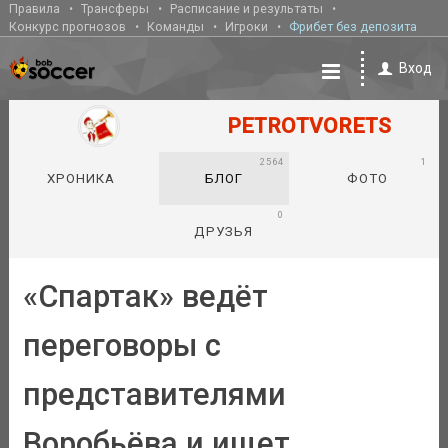
Правила
Трансферы
Расписание и результаты
Конкурс прогнозов
Команды
Игроки
Фрибет без депозита
Вход
PETROTVORETS
2564
1
ХРОНИКА
БЛОГ
ФОТО
0
ДРУЗЬЯ
«Спартак» ведёт
переговоры с
представителями
Воробьёва и ищет