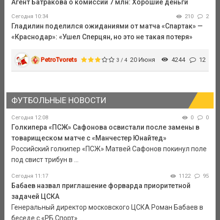
Агент Батракова о комиссии 7 млн: Хорошие деньги
Сегодня 10:34
210
2
Гладилин поделился ожиданиями от матча «Спартак» —
«Краснодар»: «Ушел Сперцян, но это не такая потеря»
PetroTvorets
20 Июня
4244
12
3 / 4
ФУТБОЛЬНЫЕ НОВОСТИ
Сегодня 12:08
0
0
Голкипера «ПСЖ» Сафонова освистали после замены в
товарищеском матче с «Манчестер Юнайтед»
Российский голкипер «ПСЖ» Матвей Сафонов покинул поле
под свист трибун в ...
Сегодня 11:17
1122
95
Бабаев назвал приглашение форварда приоритетной
задачей ЦСКА
Генеральный директор московского ЦСКА Роман Бабаев в
беседе с «РБ Спорт» ...