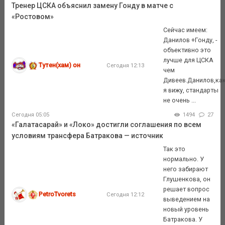
Тренер ЦСКА объяснил замену Гонду в матче с
«Ростовом»
Сейчас имеем:
Данилов +Гонду, -
объективно это
лучше для ЦСКА
Тутен(хам) он
Сегодня 12:13
чем
Дивеев.Данилов,ка
я вижу, стандарты
не очень ...
Сегодня 05:05
1494
27
«Галатасарай» и «Локо» достигли соглашения по всем
условиям трансфера Батракова — источник
Так это
нормально. У
него забирают
Глушенкова, он
решает вопрос
PetroTvorets
Сегодня 12:12
выведением на
новый уровень
Батракова. У