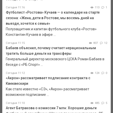
Сегодня 11:16
113
1
Футболист «Ростова» Кучаев — о календаре на старте
сезона: «Жена, дети в Ростове, мы восемь дней на
выезде, хочется к семье»
Полузащитник и капитан футбольного клуба «Ростов»
Константин Кучаев в эфире ...
Сегодня 11:15
837
12
Бабаев объяснил, почему считает нерациональным
тратить больше деньги на трансферы
Генеральный директор московского ЦСКА Роман Бабаев в
беседе с «РБ Спорт» ...
Сегодня 11:12
124
0
«Акрон» рассматривает подписание контракта с
Квеквескири
Как стало известно «СЭ», «Акрон» рассматривает
возможное подписание ...
Сегодня 11:10
485
5
Агент Батракова о комиссии 7 млн: Хорошие деньги