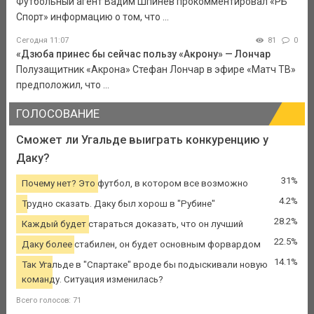
Футбольный агент Вадим Шпинев прокомментировал «РБ
Спорт» информацию о том, что ...
Сегодня 11:07
81
0
«Дзюба принес бы сейчас пользу «Акрону» — Лончар
Полузащитник «Акрона» Стефан Лончар в эфире «Матч ТВ»
предположил, что ...
ГОЛОСОВАНИЕ
Сможет ли Угальде выиграть конкуренцию у
Даку?
31%
Почему нет? Это футбол, в котором все возможно
4.2%
Трудно сказать. Даку был хорош в "Рубине"
28.2%
Каждый будет стараться доказать, что он лучший
22.5%
Даку более стабилен, он будет основным форвардом
14.1%
Так Угальде в "Спартаке" вроде бы подыскивали новую
команду. Ситуация изменилась?
Всего голосов: 71