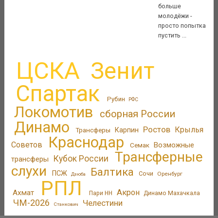
больше
молодёжи -
просто попытка
пустить ...
ЦСКА
Зенит
Спартак
Рубин
РФС
Локомотив
сборная России
Динамо
Ростов
Крылья
Трансферы
Карпин
Краснодар
Советов
Возможные
Семак
Трансферные
Кубок России
трансферы
слухи
Балтика
ПСЖ
Сочи
Оренбург
Дзюба
РПЛ
Акрон
Ахмат
Пари НН
Динамо Махачкала
ЧМ-2026
Челестини
Станкович