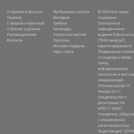
О проекте Bobsoccer
Футбольные новости
© 2009 Все права
Правила
Интервью
защищены.
О фишках и карточках
Трибуна
Электронное
О баллах и уровнях
Календарь
периодическое
Рекламодателям
Результаты матчей
издание bobsoccer.r
Контакты
Прогнозы
("бобсоккер.ру")
Магазин подарков
зарегистрировано в
Карта сайта
Федеральной служб
по надзору в сфере
связи,
информационных
технологий и массо
коммуникаций
(Роскомнадзор) 19
января 2011г.
Свидетельство о
регистрации Эл
№ФС77-43557.
Учредитель: Общест
с ограниченной
ответственностью
"Борис-Медиа" (ОГРН