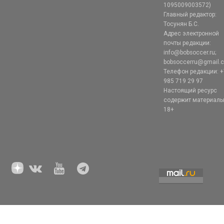
1095009003572)
Главный редактор:
Тосунян Б.С.
Адрес электронной
почты редакции:
info@bobsoccer.ru;
bobsoccerru@gmail.
Телефон редакции: +
985 719 29 97
Настоящий ресурс
содержит материал
18+