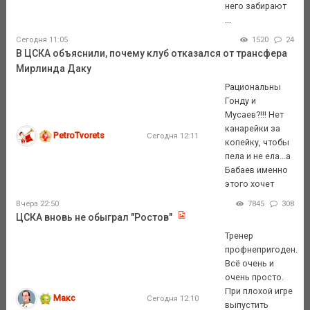
него забирают
...
Сегодня 11:05
1520
24
В ЦСКА объяснили, почему клуб отказался от трансфера
Мирлинда Даку
Рациональны
Гонду и
Мусаев?!!! Нет
канарейки за
PetroTvorets
Сегодня 12:11
копейку, чтобы
пела и не ела...а
Бабаев именно
этого хочет
Вчера 22:50
7845
308
ЦСКА вновь не обыграл "Ростов"
Тренер
профнепригоден.
Всё очень и
очень просто.
При плохой игре
Макс
Сегодня 12:10
выпустить