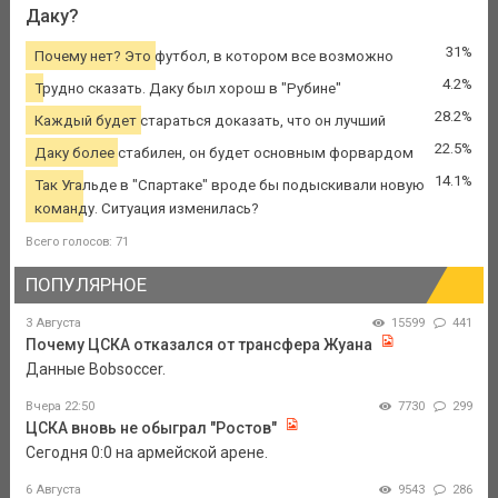
Даку?
31%
Почему нет? Это футбол, в котором все возможно
4.2%
Трудно сказать. Даку был хорош в "Рубине"
28.2%
Каждый будет стараться доказать, что он лучший
22.5%
Даку более стабилен, он будет основным форвардом
14.1%
Так Угальде в "Спартаке" вроде бы подыскивали новую
команду. Ситуация изменилась?
Всего голосов: 71
ПОПУЛЯРНОЕ
3 Августа
15599
441
Почему ЦСКА отказался от трансфера Жуана
Данные Bobsoccer.
Вчера 22:50
7730
299
ЦСКА вновь не обыграл "Ростов"
Сегодня 0:0 на армейской арене.
6 Августа
9543
286