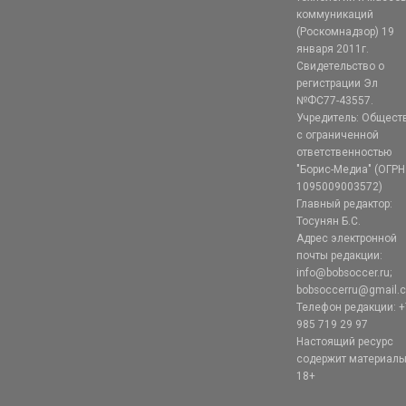
коммуникаций
(Роскомнадзор) 19
января 2011г.
Свидетельство о
регистрации Эл
№ФС77-43557.
Учредитель: Общест
с ограниченной
ответственностью
"Борис-Медиа" (ОГРН
1095009003572)
Главный редактор:
Тосунян Б.С.
Адрес электронной
почты редакции:
info@bobsoccer.ru;
bobsoccerru@gmail.
Телефон редакции: +
985 719 29 97
Настоящий ресурс
содержит материал
18+