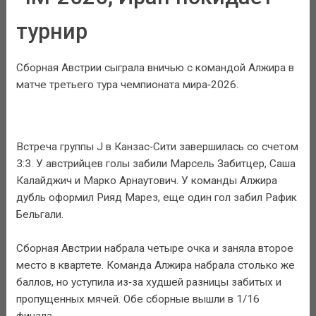
турнир
Сборная Австрии сыграла вничью с командой Алжира в
матче третьего тура чемпионата мира‑2026.
Встреча группы J в Канзас‑Сити завершилась со счетом
3:3. У австрийцев голы забили Марсель Забитцер, Саша
Калайджич и Марко Арнаутович. У команды Алжира
дубль оформил Рияд Марез, еще один гол забил Рафик
Бельгали.
Сборная Австрии набрала четыре очка и заняла второе
место в квартете. Команда Алжира набрала столько же
баллов, но уступила из‑за худшей разницы забитых и
пропущенных мячей. Обе сборные вышли в 1/16
финала.