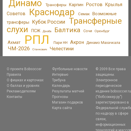
Динамо
Ростов
Крылья
Трансферы
Карпин
Краснодар
Советов
Возможные
Семак
Трансферные
Кубок России
трансферы
слухи
Балтика
ПСЖ
Сочи
Оренбург
Дзюба
РПЛ
Акрон
Ахмат
Пари НН
Динамо Махачкала
ЧМ-2026
Челестини
Станкович
О проекте Bobsoccer
Футбольные новости
© 2009 Все права
Правила
Интервью
защищены.
О фишках и карточках
Трибуна
Электронное
О баллах и уровнях
Календарь
периодическое
Рекламодателям
Результаты матчей
издание bobsoccer.r
Контакты
Прогнозы
("бобсоккер.ру")
Магазин подарков
зарегистрировано в
Карта сайта
Федеральной служб
по надзору в сфере
связи,
информационных
технологий и массо