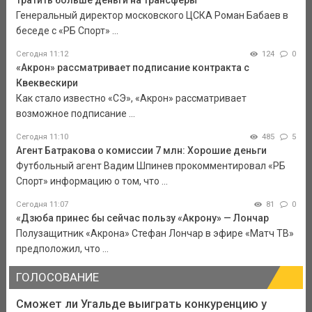
тратить больше деньги на трансферы
Генеральный директор московского ЦСКА Роман Бабаев в
беседе с «РБ Спорт» ...
Сегодня 11:12
124
0
«Акрон» рассматривает подписание контракта с
Квеквескири
Как стало известно «СЭ», «Акрон» рассматривает
возможное подписание ...
Сегодня 11:10
485
5
Агент Батракова о комиссии 7 млн: Хорошие деньги
Футбольный агент Вадим Шпинев прокомментировал «РБ
Спорт» информацию о том, что ...
Сегодня 11:07
81
0
«Дзюба принес бы сейчас пользу «Акрону» — Лончар
Полузащитник «Акрона» Стефан Лончар в эфире «Матч ТВ»
предположил, что ...
ГОЛОСОВАНИЕ
Сможет ли Угальде выиграть конкуренцию у