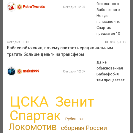
бесплатного
PetroTvorets
Сегодня 12:07
Заболотного.
Но где
написано что
Спартак
предлагал 10
Сегодня 11:15
837
12
Бабаев объяснил, почему считает нерациональным
тратить больше деньги на трансферы
Да не,
обыкновенная
maksi999
Сегодня 12:07
Бабаефобия
там процветает
ЦСКА
Зенит
Спартак
Рубин
РФС
Локомотив
сборная России