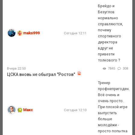
Брейдо и
Безуглов
нормально
справляются,
почему
maksi999
Сегодня 12:11
спортивного
директора
вдруг не
привезти
толкового ?
Вчера 22:50
7845
308
ЦСКА вновь не обыграл "Ростов"
Тренер
профнепригоден.
Всё очень и
очень просто.
При плохой игре
Макс
Сегодня 12:10
выпустить
больше
молодёжи -
просто попытка