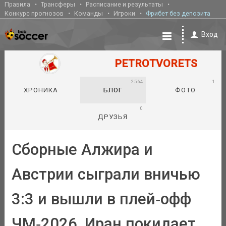
Правила
Трансферы
Расписание и результаты
Конкурс прогнозов
Команды
Игроки
Фрибет без депозита
Вход
PETROTVORETS
2564
1
ХРОНИКА
БЛОГ
ФОТО
0
ДРУЗЬЯ
Сборные Алжира и
Австрии сыграли вничью
3:3 и вышли в плей‑офф
ЧМ‑2026, Иран покидает