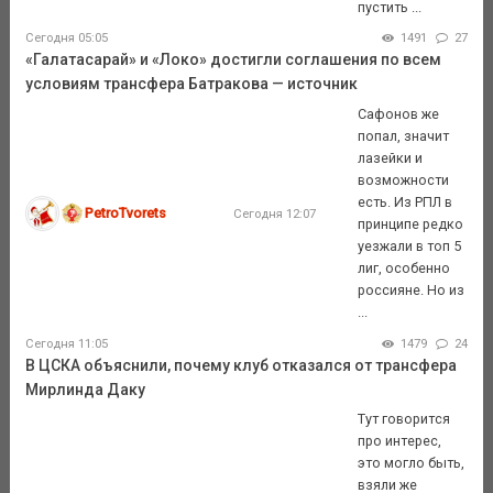
пустить ...
Сегодня 05:05
1491
27
«Галатасарай» и «Локо» достигли соглашения по всем
условиям трансфера Батракова — источник
Сафонов же
попал, значит
лазейки и
возможности
есть. Из РПЛ в
PetroTvorets
Сегодня 12:07
принципе редко
уезжали в топ 5
лиг, особенно
россияне. Но из
...
Сегодня 11:05
1479
24
В ЦСКА объяснили, почему клуб отказался от трансфера
Мирлинда Даку
Тут говорится
про интерес,
это могло быть,
взяли же