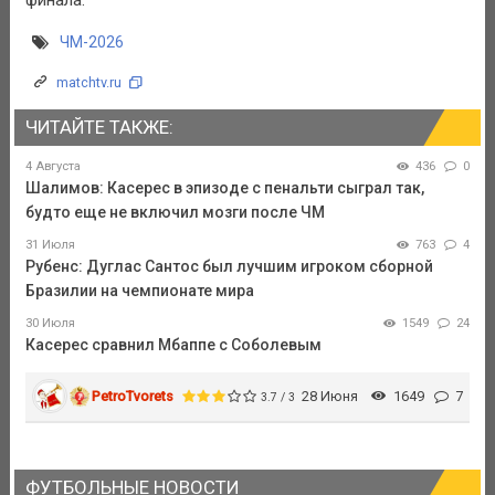
ЧМ-2026
matchtv.ru
ЧИТАЙТЕ ТАКЖЕ:
4 Августа
436
0
Шалимов: Касерес в эпизоде с пенальти сыграл так,
будто еще не включил мозги после ЧМ
31 Июля
763
4
Рубенс: Дуглас Сантос был лучшим игроком сборной
Бразилии на чемпионате мира
30 Июля
1549
24
Касерес сравнил Мбаппе с Соболевым
PetroTvorets
28 Июня
1649
7
3.7 / 3
ФУТБОЛЬНЫЕ НОВОСТИ