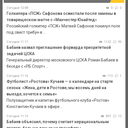
Сегодня 12:08
0
0
Голкипера «ПСЖ» Сафонова освистали после замены в
товарищеском матче с «Манчестер Юнайтед»
Российский голкипер «ПСЖ» Матвей Сафонов покинул поле
под свист трибун в ...
Сегодня 11:17
1122
95
Бабаев назвал приглашение форварда приоритетной
задачей ЦСКА
Генеральный директор московского ЦСКА Роман Бабаев в
беседе с «РБ Спорт» ...
Сегодня 11:16
113
1
Футболист «Ростова» Кучаев — о календаре на старте
сезона: «Жена, дети в Ростове, мы восемь дней на
выезде, хочется к семье»
Полузащитник и капитан футбольного клуба «Ростов»
Константин Кучаев в эфире ...
Сегодня 11:15
837
12
Бабаев объяснил, почему считает нерациональным