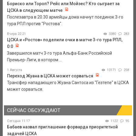
Бориско или Тороп? Рейс или Мойзес? Кто сыграет за
ЦСКА в следующем матче
Послезавтра в 20.30 армейцы дома начнут поединок 3-го
тура РПЛ против "Ростова".
Вчера 22:21
3380
283
ЦСКА и «Ростов» поделили очки в матче 3-го тура РПЛ,
0:0
Завершился матч 3-го тура Альфа-Банк Российской
Премьер-Лиги, в котором ...
1 Августа
13171
258
Переход Жуана в ЦСКА может сорваться
Трансфер нападающего Жуана Сантоса из "Гезтепе" в ЦСКА
может сорваться.
СЕЙЧАС ОБСУЖДАЮТ
Сегодня 11:17
1122
95
Бабаев назвал приглашение форварда приоритетной
задачей ЦСКА