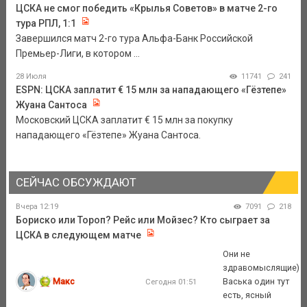
ЦСКА не смог победить «Крылья Советов» в матче 2-го
тура РПЛ, 1:1
Завершился матч 2-го тура Альфа-Банк Российской
Премьер-Лиги, в котором ...
28 Июля
11741
241
ESPN: ЦСКА заплатит € 15 млн за нападающего «Гёзтепе»
Жуана Сантоса
Московский ЦСКА заплатит € 15 млн за покупку
нападающего «Гёзтепе» Жуана Сантоса.
СЕЙЧАС ОБСУЖДАЮТ
Вчера 12:19
7091
218
Бориско или Тороп? Рейс или Мойзес? Кто сыграет за
ЦСКА в следующем матче
Они не
здравомыслящие)
Макс
Васька один тут
Сегодня 01:51
есть, ясный