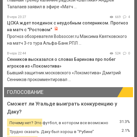
Главный тренер калининградской «Балтики» Андрей
Талалаев заявил в эфире «Матч ...
Вчера 23:27
669
4
ЦСКА ждет поединок с неудобным соперником. Прогноз
на матч с "Ростовом"
Прогноз обозревателя Bobsoccer.ru Максима Квятковского
на матч 3-го тура Альфа-Банк РПЛ ...
Вчера 22:44
524
0
Сенников высказался о словах Баринова про побег
игроков из «Локомотива»
Бывший защитник московского «Локомотива» Дмитрий
Сенников прокомментировал ...
ГОЛОСОВАНИЕ
Сможет ли Угальде выиграть конкуренцию у
Даку?
31.3%
Почему нет? Это футбол, в котором все возможно
2.1%
Трудно сказать. Даку был хорош в "Рубине"