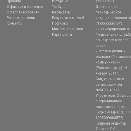
Правила
Интервью
защищены.
О фишках и карточках
Трибуна
Электронное
О баллах и уровнях
Календарь
периодическое
Рекламодателям
Результаты матчей
издание bobsoccer.r
Контакты
Прогнозы
("бобсоккер.ру")
Магазин подарков
зарегистрировано в
Карта сайта
Федеральной служб
по надзору в сфере
связи,
информационных
технологий и массо
коммуникаций
(Роскомнадзор) 19
января 2011г.
Свидетельство о
регистрации Эл
№ФС77-43557.
Учредитель: Общест
с ограниченной
ответственностью
"Борис-Медиа" (ОГРН
1095009003572)
Главный редактор:
Тосунян Б.С.