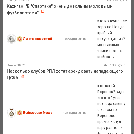
Сегодня 00:12
295
9
Кахигао: "В "Спартаке" очень довольны молодыми
футболистами"
это конечно все
хорошо.Но где
крайний
Лента новостей
полузащитник?
Сегодня 01:40
молодежью
чемпионат не
выйграть.
Вчера 18:20
7718
65
Несколько клубов РПЛ хотят арендовать нападающего
ЦСКА
кто такой
Воронов? видел
его кто? уже
полгода слышу
о каком то
Bobsoccer News
Сегодня 01:40
Воронове-
промелькнул
пару раз то ли
форвард-то ли