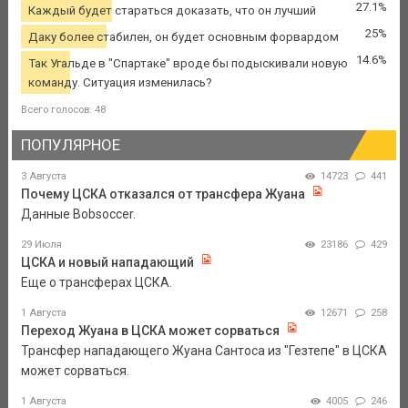
27.1%
Каждый будет стараться доказать, что он лучший
25%
Даку более стабилен, он будет основным форвардом
14.6%
Так Угальде в "Спартаке" вроде бы подыскивали новую
команду. Ситуация изменилась?
Всего голосов: 48
ПОПУЛЯРНОЕ
3 Августа
14723
441
Почему ЦСКА отказался от трансфера Жуана
Данные Bobsoccer.
29 Июля
23186
429
ЦСКА и новый нападающий
Еще о трансферах ЦСКА.
1 Августа
12671
258
Переход Жуана в ЦСКА может сорваться
Трансфер нападающего Жуана Сантоса из "Гезтепе" в ЦСКА
может сорваться.
1 Августа
4005
246