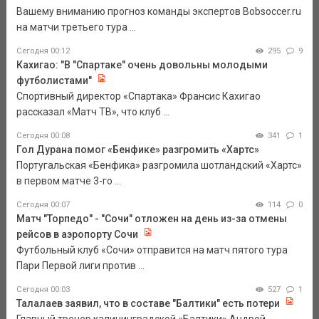
Вашему вниманию прогноз команды экспертов Bobsoccer.ru
на матчи третьего тура ...
Сегодня 00:12
295
9
Кахигао: "В "Спартаке" очень довольны молодыми
футболистами"
Спортивный директор «Спартака» Франсис Кахигао
рассказал «Матч ТВ», что клуб ...
Сегодня 00:08
341
1
Гол Дурана помог «Бенфике» разгромить «Хартс»
Португальская «Бенфика» разгромила шотландский «Хартс»
в первом матче 3-го ...
Сегодня 00:07
114
0
Матч "Торпедо" - "Сочи" отложен на день из-за отмены
рейсов в аэропорту Сочи
Футбольный клуб «Сочи» отправится на матч пятого тура
Пари Первой лиги против ...
Сегодня 00:03
527
1
Талалаев заявил, что в составе "Балтики" есть потери