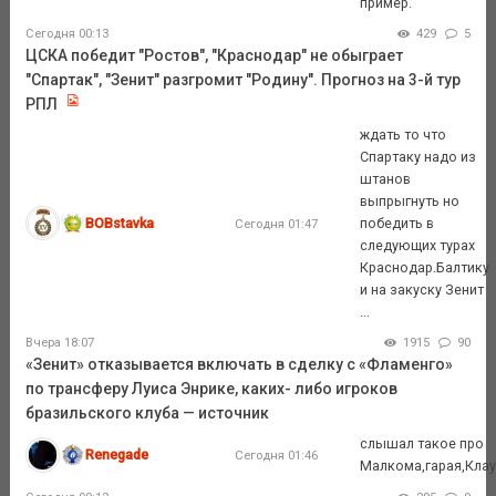
пример.
Сегодня 00:13
429
5
ЦСКА победит "Ростов", "Краснодар" не обыграет
"Спартак", "Зенит" разгромит "Родину". Прогноз на 3-й тур
РПЛ
ждать то что
Спартаку надо из
штанов
выпрыгнуть но
BOBstavka
победить в
Сегодня 01:47
следующих турах
Краснодар.Балтику
и на закуску Зенит
...
Вчера 18:07
1915
90
«Зенит» отказывается включать в сделку с «Фламенго»
по трансферу Луиса Энрике, каких- либо игроков
бразильского клуба — источник
слышал такое про
Renegade
Сегодня 01:46
Малкома,гарая,Кла