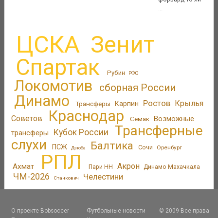
...
ЦСКА
Зенит
Спартак
Рубин
РФС
Локомотив
сборная России
Динамо
Ростов
Крылья
Трансферы
Карпин
Краснодар
Советов
Возможные
Семак
Трансферные
Кубок России
трансферы
слухи
Балтика
ПСЖ
Сочи
Оренбург
Дзюба
РПЛ
Акрон
Ахмат
Пари НН
Динамо Махачкала
ЧМ-2026
Челестини
Станкович
О проекте Bobsoccer
Футбольные новости
© 2009 Все права