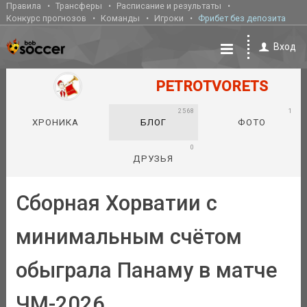
Правила
Трансферы
Расписание и результаты
Конкурс прогнозов
Команды
Игроки
Фрибет без депозита
Вход
PETROTVORETS
2568
1
ХРОНИКА
БЛОГ
ФОТО
0
ДРУЗЬЯ
Сборная Хорватии с
минимальным счётом
обыграла Панаму в матче
ЧМ-2026