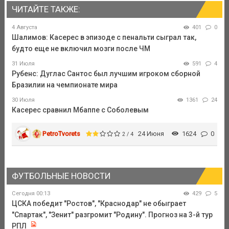
ЧИТАЙТЕ ТАКЖЕ:
4 Августа
401
0
Шалимов: Касерес в эпизоде с пенальти сыграл так,
будто еще не включил мозги после ЧМ
31 Июля
591
4
Рубенс: Дуглас Сантос был лучшим игроком сборной
Бразилии на чемпионате мира
30 Июля
1361
24
Касерес сравнил Мбаппе с Соболевым
PetroTvorets
24 Июня
1624
0
2 / 4
ФУТБОЛЬНЫЕ НОВОСТИ
Сегодня 00:13
429
5
ЦСКА победит "Ростов", "Краснодар" не обыграет
"Спартак", "Зенит" разгромит "Родину". Прогноз на 3-й тур
РПЛ