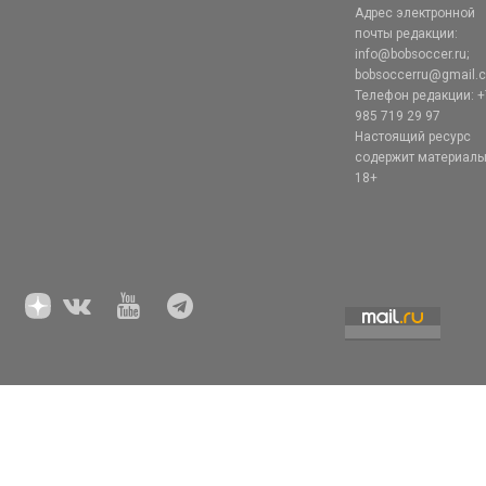
Адрес электронной
почты редакции:
info@bobsoccer.ru;
bobsoccerru@gmail.
Телефон редакции: +
985 719 29 97
Настоящий ресурс
содержит материал
18+