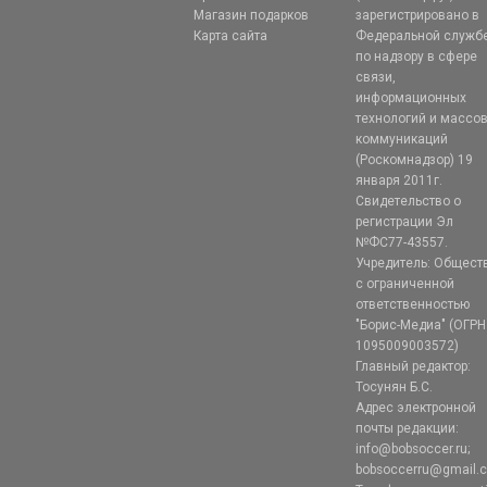
Магазин подарков
зарегистрировано в
Карта сайта
Федеральной служб
по надзору в сфере
связи,
информационных
технологий и массо
коммуникаций
(Роскомнадзор) 19
января 2011г.
Свидетельство о
регистрации Эл
№ФС77-43557.
Учредитель: Общест
с ограниченной
ответственностью
"Борис-Медиа" (ОГРН
1095009003572)
Главный редактор:
Тосунян Б.С.
Адрес электронной
почты редакции:
info@bobsoccer.ru;
bobsoccerru@gmail.