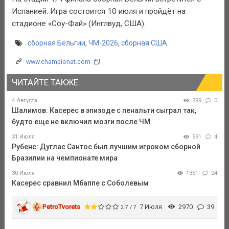
Испанией. Игра состоится 10 июля и пройдёт на
стадионе «Соу-Фай» (Инглвуд, США).
сборная Бельгии
,
ЧМ-2026
,
сборная США
www.championat.com
ЧИТАЙТЕ ТАКЖЕ:
4 Августа
399
0
Шалимов: Касерес в эпизоде с пенальти сыграл так,
будто еще не включил мозги после ЧМ
31 Июля
591
4
Рубенс: Дуглас Сантос был лучшим игроком сборной
Бразилии на чемпионате мира
30 Июля
1351
24
Касерес сравнил Мбаппе с Соболевым
PetroTvorets
7 Июля
2970
39
2.7 / 7