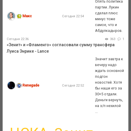
Опять политика
партии. Лукин
сделал плюс
Макс
Сегодня 22:54
минус тоже
самое, что и
Абдулкадыров.
Сегодня 22:36
363
1
«Зенит» и «Фламенго» согласовали сумму трансфера
Луиса Энрике - Lance
Значит завтра к
вечеру надо
ждать основной
подгон
новостей. Хотя
Renegade
Сегодня 22:52
бы наши его за
30+5 отдали.
Деньги вернуть,
на з/п нехилой
...