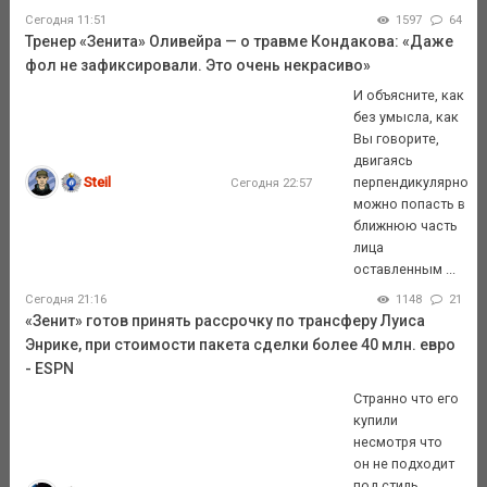
Сегодня 11:51
1597
64
Тренер «Зенита» Оливейра — о травме Кондакова: «Даже
фол не зафиксировали. Это очень некрасиво»
И объясните, как
без умысла, как
Вы говорите,
двигаясь
Steil
перпендикулярно
Сегодня 22:57
можно попасть в
ближнюю часть
лица
оставленным ...
Сегодня 21:16
1148
21
«Зенит» готов принять рассрочку по трансферу Луиса
Энрике, при стоимости пакета сделки более 40 млн. евро
- ESPN
Странно что его
купили
несмотря что
он не подходит
под стиль.