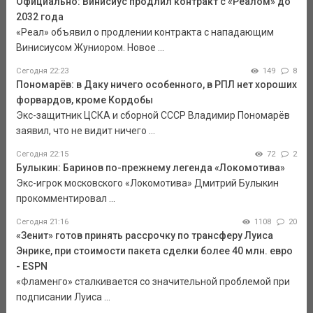
Официально: Винисиус продлил контракт с «Реалом» до
2032 года
«Реал» объявил о продлении контракта с нападающим
Винисиусом Жуниором. Новое ...
Сегодня 22:23
149
8
Пономарёв: в Даку ничего особенного, в РПЛ нет хороших
форвардов, кроме Кордобы
Экс-защитник ЦСКА и сборной СССР Владимир Пономарёв
заявил, что не видит ничего ...
Сегодня 22:15
72
2
Булыкин: Баринов по-прежнему легенда «Локомотива»
Экс-игрок московского «Локомотива» Дмитрий Булыкин
прокомментировал ...
Сегодня 21:16
1108
20
«Зенит» готов принять рассрочку по трансферу Луиса
Энрике, при стоимости пакета сделки более 40 млн. евро
- ESPN
«Фламенго» сталкивается со значительной проблемой при
подписании Луиса ...