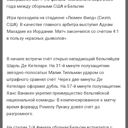
года между сборными США и Бельгии.
Игра проходила на стадионе «Люмен Филд» (Сиэтл,
США). В качестве главного арбитра выступил Адхам
Махадме из Иордании. Матч закончился со счётом 4:1
в пользу «красных дьяволов».
В начале встречи счёт открыл нападающий бельгийцев
Шарль Де Кетеларе. На 31-й минуте полузащитник
звёздно-полосатых Малик Тилльман ударом со
штрафного сравнял счёт. Через две минуты Де
Кетеларе оформил дубль. На 57-й минуте полузащитник
Ханс Ванакен укрепил преимущество бельгийской
национальной команды. В компенсированное к матчу
время форвард Ромелу Лукаку довёл счёт до
разгромного.
На стадии 1/4 финала сборная Бельгии встретится с