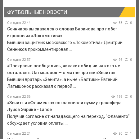
ФУТБОЛЬНЫЕ НОВОСТИ
Сегодня 22:44
38
0
Сенников высказался о словах Баринова про побег
игроков из «Локомотива»
Бывший защитник московского «Локомотива» Дмитрий
Сенников прокомментировал ...
Сегодня 22:37
96
0
«Прекрасно пообщались, никаких обид ни на кого не
осталось». Латышонок — о матче против «Зенита»
Бывший вратарь «Зенита», а ныне «Балтики» Евгений
Латышонок рассказал о первой ...
Сегодня 22:36
193
0
«Зенит» и «Фламенго» согласовали сумму трансфера
Луиса Энрике - Lance
Получив согласие от нападающего на переход, "Фламенго"
обсуждает условия оплаты, ...
Сегодня 22:24
90
1