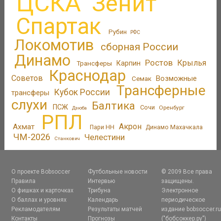
ЦСКА
Зенит
Спартак
Рубин
РФС
Локомотив
сборная России
Динамо
Ростов
Крылья
Трансферы
Карпин
Краснодар
Советов
Возможные
Семак
Трансферные
Кубок России
трансферы
слухи
Балтика
ПСЖ
Сочи
Оренбург
Дзюба
РПЛ
Акрон
Ахмат
Пари НН
Динамо Махачкала
ЧМ-2026
Челестини
Станкович
О проекте Bobsoccer
Футбольные новости
© 2009 Все права
Правила
Интервью
защищены.
О фишках и карточках
Трибуна
Электронное
О баллах и уровнях
Календарь
периодическое
Рекламодателям
Результаты матчей
издание bobsoccer.r
Контакты
Прогнозы
("бобсоккер.ру")