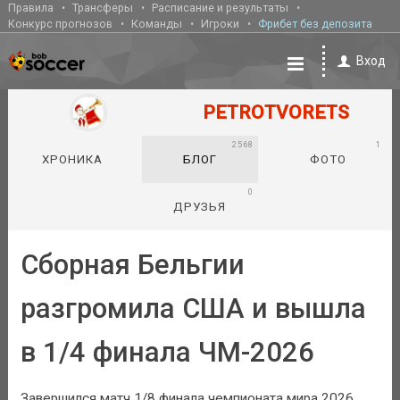
Правила
Трансферы
Расписание и результаты
Конкурс прогнозов
Команды
Игроки
Фрибет без депозита
Вход
PETROTVORETS
2568
1
ХРОНИКА
БЛОГ
ФОТО
0
ДРУЗЬЯ
Сборная Бельгии
разгромила США и вышла
в 1/4 финала ЧМ-2026
Завершился матч 1/8 финала чемпионата мира 2026