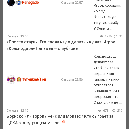
Renegade
Сегодня 22:57
Игрок хороший,
но под
бразильскую
тягучую самбу.
У Зенита ...
Сегодня 12:06
1775
30
«Просто старик. Его слова надо делить на два». Игрок
«Краснодара» Пальцев — о Бубнове
Краснодарцы
делают все,
чтобы Спартак
с красными
Тутен(хам) он
глазами на них
Сегодня 22:56
оттоптался.
Сначала Уткин
сморозил, что
Спартак им не ...
Сегодня 12:19
6751
210
Бориско или Тороп? Рейс или Мойзес? Кто сыграет за
ЦСКА в следующем матче