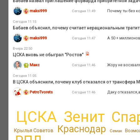
Бабаев назвал приглашение форварда приоритетной зада
maksi999
Почему ты без ко
Сегодня 11:49
Сегодня 11:15
Бабаев объяснил, почему считает нерациональным тратит
maksi999
А 50 + миллионов
Сегодня 11:47
Вчера 22:50
ЦСКА вновь не обыграл "Ростов"
Макс
Жору не восхваля
Сегодня 11:46
Сегодня 11:05
В ЦСКА объяснили, почему клуб отказался от трансфера 
PetroTvorets
Даку отказался,а
Сегодня 11:46
ЦСКА
Зенит
Спа
Краснодар
Крылья Советов
Возмо
Семак