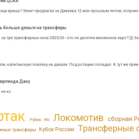
чей ЦСКА
нца врешь? Зенит предлагал за Дивеева 12 млн прошлым летом, получил о
ь больше деньги на трансферы
 за три трансферных окна 2025/26 - это не десятки миллионов евро? ))) За
ли, капитанскую повязку не давали. Под ротацию попадал. А тут же прям
Мирлинда Даку
 не кс.
ртак
Локомотив
сборная Р
Рубин
РФС
Трансферные 
Кубок России
жные трансферы