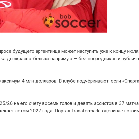
просе будущего аргентинца может наступить уже к концу июля
рока до «красно-белых» напрямую — без посредников и публич
аксимум 4 млн долларов. В клубе подчёркивают: если «Спарт
025/26 на его счету восемь голов и девять ассистов в 37 матча
текает летом 2027 года. Портал Transfermarkt оценивает стои