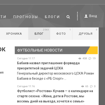
Вход
СТИ
ПРОГНОЗЫ
БЛОГИ
2563
1
0
ХРОНИКА
БЛОГ
ФОТО
ДРУЗЬЯ
ок
ФУТБОЛЬНЫЕ НОВОСТИ
Сегодня 11:17
458
19
Бабаев назвал приглашение форварда
приоритетной задачей ЦСКА
ия
Генеральный директор московского ЦСКА Роман
Бабаев в беседе с «РБ Спорт» ...
Сегодня 11:16
65
0
Футболист «Ростова» Кучаев — о календаре на
старте сезона: «Жена, дети в Ростове, мы
восемь дней на выезде, хочется к семье»