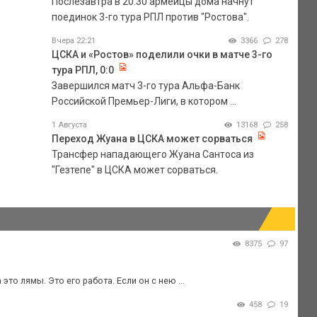
Послезавтра в 20.30 армейцы дома начнут
поединок 3-го тура РПЛ против "Ростова".
Вчера 22:21
3366
278
ЦСКА и «Ростов» поделили очки в матче 3-го
тура РПЛ, 0:0
Завершился матч 3-го тура Альфа-Банк
Российской Премьер-Лиги, в котором ...
1 Августа
13168
258
Переход Жуана в ЦСКА может сорваться
Трансфер нападающего Жуана Сантоса из
"Гезтепе" в ЦСКА может сорваться.
8375
97
то лямы. Это его работа. Если он с нею ...
458
19