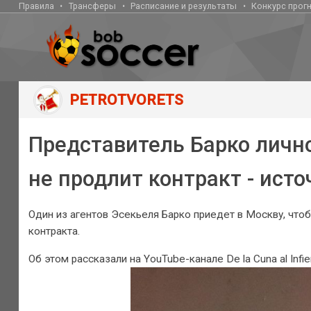
Правила
Трансферы
Расписание и результаты
Конкурс прог
PETROTVORETS
Представитель Барко лично
не продлит контракт - исто
Один из агентов Эсекьеля Барко приедет в Москву, что
контракта.
Об этом рассказали на YouTube-канале De la Cuna al Inf