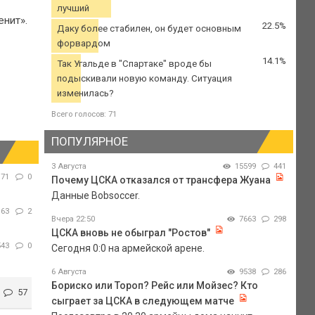
лучший
енит».
22.5%
Даку более стабилен, он будет основным
форвардом
14.1%
Так Угальде в "Спартаке" вроде бы
подыскивали новую команду. Ситуация
изменилась?
Всего голосов: 71
ПОПУЛЯРНОЕ
3 Августа
15599
441
71
0
Почему ЦСКА отказался от трансфера Жуана
Данные Bobsoccer.
163
2
Вчера 22:50
7663
298
ЦСКА вновь не обыграл "Ростов"
543
0
Сегодня 0:0 на армейской арене.
6 Августа
9538
286
Бориско или Тороп? Рейс или Мойзес? Кто
57
сыграет за ЦСКА в следующем матче