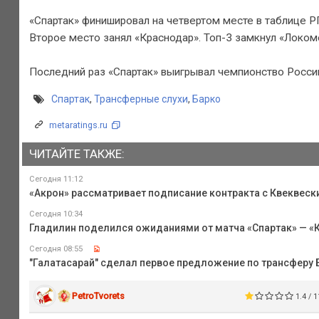
«Спартак» финишировал на четвертом месте в таблице Р
Второе место занял «Краснодар». Топ-3 замкнул «Локом
Последний раз «Спартак» выигрывал чемпионство России
Спартак
,
Трансферные слухи
,
Барко
metaratings.ru
ЧИТАЙТЕ ТАКЖЕ:
Сегодня 11:12
«Акрон» рассматривает подписание контракта с Квеквеск
Сегодня 10:34
Гладилин поделился ожиданиями от матча «Спартак» — «Кр
Сегодня 08:55
"Галатасарай" сделал первое предложение по трансферу 
PetroTvorets
1.4 / 1