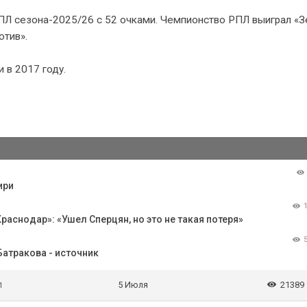
ПЛ сезона-2025/26 с 52 очками. Чемпионство РПЛ выиграл «З
отив».
 в 2017 году.
ири
аснодар»: «Ушел Сперцян, но это не такая потеря»
Батракова - источник
5 Июля
21389
1