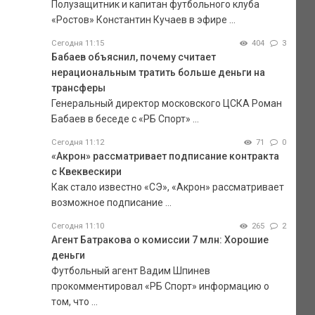
Полузащитник и капитан футбольного клуба
«Ростов» Константин Кучаев в эфире ...
Сегодня 11:15
404
3
Бабаев объяснил, почему считает
нерациональным тратить больше деньги на
трансферы
Генеральный директор московского ЦСКА Роман
Бабаев в беседе с «РБ Спорт» ...
Сегодня 11:12
71
0
«Акрон» рассматривает подписание контракта
с Квеквескири
Как стало известно «СЭ», «Акрон» рассматривает
возможное подписание ...
Сегодня 11:10
265
2
Агент Батракова о комиссии 7 млн: Хорошие
деньги
Футбольный агент Вадим Шпинев
прокомментировал «РБ Спорт» информацию о
том, что ...