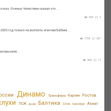
тказ. Осенью Челестини сказал что ...
404
3
 2025 год только на выплаты агентам Бабаев ...
7754
301
 возвысили...
904
17
Динамо
оссии
Ростов
Трансферы
Карпин
слухи
Балтика
Ахмат
ПСЖ
Сочи
Оренбург
Дзюба