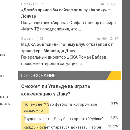
Сегодня 11:07
62
0
«Дзюба принес бы сейчас пользу «Акрону» —
Лончар
Полузащитник «Акрона» Стефан Лончар в эфире
«Матч ТВ» предположил, что ...
Сегодня 11:05
904
17
В ЦСКА объяснили, почему клуб отказался от
.
трансфера Мирлинда Даку
ных
Генеральный директор ЦСКА Роман Бабаев
прокомментировал ситуацию с ...
ГОЛОСОВАНИЕ
ак»
Сможет ли Угальде выиграть
конкуренцию у Даку?
х во
мость
31%
Почему нет? Это футбол, в котором все
возможно
4.2%
Трудно сказать. Даку был хорош в "Рубине"
28.2%
Каждый будет стараться доказать, что он