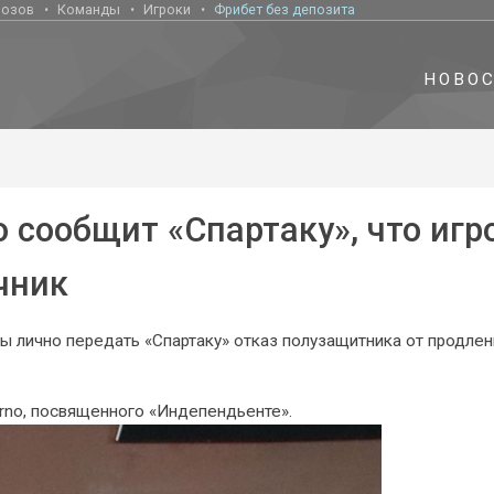
нозов
Команды
Игроки
Фрибет без депозита
НОВО
 сообщит «Спартаку», что игр
чник
бы лично передать «Спартаку» отказ полузащитника от продлен
ierno, посвященного «Индепендьенте».