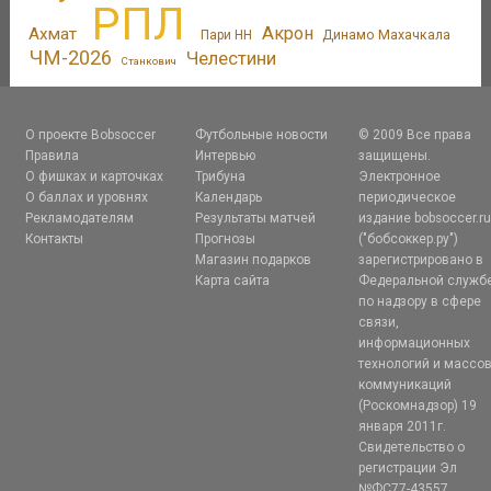
РПЛ
Акрон
Ахмат
Динамо Махачкала
Пари НН
ЧМ-2026
Челестини
Станкович
О проекте Bobsoccer
Футбольные новости
© 2009 Все права
Правила
Интервью
защищены.
О фишках и карточках
Трибуна
Электронное
О баллах и уровнях
Календарь
периодическое
Рекламодателям
Результаты матчей
издание bobsoccer.r
Контакты
Прогнозы
("бобсоккер.ру")
Магазин подарков
зарегистрировано в
Карта сайта
Федеральной служб
по надзору в сфере
связи,
информационных
технологий и массо
коммуникаций
(Роскомнадзор) 19
января 2011г.
Свидетельство о
регистрации Эл
№ФС77-43557.