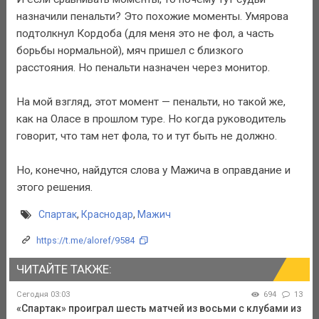
назначили пенальти? Это похожие моменты. Умярова
подтолкнул Кордоба (для меня это не фол, а часть
борьбы нормальной), мяч пришел с близкого
расстояния. Но пенальти назначен через монитор.
На мой взгляд, этот момент — пенальти, но такой же,
как на Оласе в прошлом туре. Но когда руководитель
говорит, что там нет фола, то и тут быть не должно.
Но, конечно, найдутся слова у Мажича в оправдание и
этого решения.
Спартак
,
Краснодар
,
Мажич
https://t.me/aloref/9584
ЧИТАЙТЕ ТАКЖЕ:
Сегодня 03:03
694
13
«Спартак» проиграл шесть матчей из восьми с клубами из