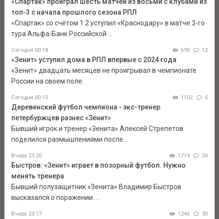
«Спартак» проиграл шесть матчей из восьми с клубами из
топ-3 с начала прошлого сезона РПЛ
«Спартак» со счётом 1:2 уступил «Краснодару» в матче 3-го
тура Альфа-Банк Российской ...
Сегодня 00:18
695
12
«Зенит» уступил дома в РПЛ впервые с 2024 года
«Зенит» двадцать месяцев не проигрывал в чемпионате
России на своем поле.
Сегодня 00:13
1102
5
Деревенский футбол чемпиона - экс-тренер
петербуржцев разнес «Зенит»
Бывший игрок и тренер «Зенита» Алексей Стрепетов
поделился размышлениями после ...
Вчера 23:20
1719
34
Быстров: «Зенит» играет в позорный футбол. Нужно
менять тренера
Бывший полузащитник «Зенита» Владимир Быстров
высказался о поражении ...
Вчера 23:17
1246
30