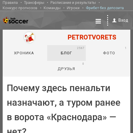
Правила
Трансферы
Расписание и результаты
Конкурс прогнозов
Команды
Игроки
Фрибет без депозита
Вход
PETROTVORETS
2567
1
ХРОНИКА
БЛОГ
ФОТО
0
ДРУЗЬЯ
Почему здесь пенальти
назначают, а туром ранее
в ворота «Краснодара» —
нет?