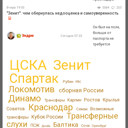
Вчера 19:05
5064
253
"Зенит": чем обернулась недооценка и самоуверенность
Он был на поле,
больше от
Эндрю
Сегодня 07:22
паспорта не
требуется
ЦСКА
Зенит
Спартак
Рубин
РФС
Локомотив
сборная России
Динамо
Ростов
Крылья
Трансферы
Карпин
Краснодар
Советов
Возможные
Семак
Трансферные
Кубок России
трансферы
слухи
Балтика
ПСЖ
Сочи
Оренбург
Дзюба