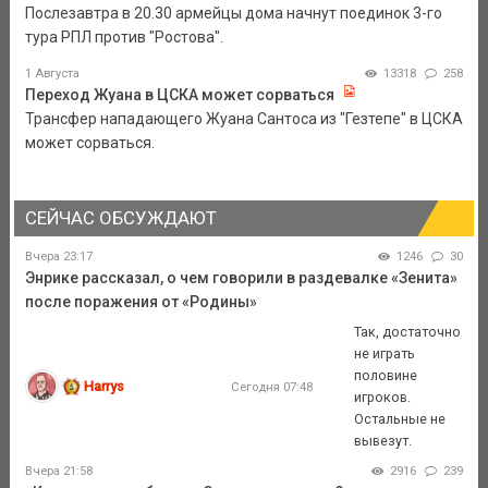
Послезавтра в 20.30 армейцы дома начнут поединок 3-го
тура РПЛ против "Ростова".
1 Августа
13318
258
Переход Жуана в ЦСКА может сорваться
Трансфер нападающего Жуана Сантоса из "Гезтепе" в ЦСКА
может сорваться.
СЕЙЧАС ОБСУЖДАЮТ
Вчера 23:17
1246
30
Энрике рассказал, о чем говорили в раздевалке «Зенита»
после поражения от «Родины»
Так, достаточно
не играть
половине
Harrys
Сегодня 07:48
игроков.
Остальные не
вывезут.
Вчера 21:58
2916
239