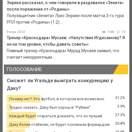
Энрике рассказал, о чем говорили в раздевалке «Зенита»
после поражения от «Родины»
Полузащитник «Зенита» Луис Энрике после матча 3-го тура
РПЛ против «Родины» (1:2) ...
Вчера 23:02
1586
10
Тренер «Краснодара» Мусаев: «Напутствие Игдисамову? Я
не на том уровне, чтобы давать советы»
Главный тренер «Краснодара» Мурад Мусаев заявил, что
считает некорректным ...
ГОЛОСОВАНИЕ
Сможет ли Угальде выиграть конкуренцию у
Даку?
31.2%
Почему нет? Это футбол, в котором все возможно
3.9%
Трудно сказать. Даку был хорош в "Рубине"
27.3%
Каждый будет стараться доказать, что он лучший
20.8%
Даку более стабилен, он будет основным форвардом
16.9%