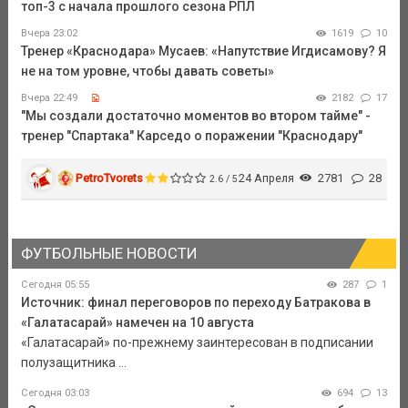
топ-3 с начала прошлого сезона РПЛ
Вчера 23:02
1619
10
Тренер «Краснодара» Мусаев: «Напутствие Игдисамову? Я
не на том уровне, чтобы давать советы»
Вчера 22:49
2182
17
"Мы создали достаточно моментов во втором тайме" -
тренер "Спартака" Карседо о поражении "Краснодару"
PetroTvorets
24 Апреля
2781
28
2.6 / 5
ФУТБОЛЬНЫЕ НОВОСТИ
Сегодня 05:55
287
1
Источник: финал переговоров по переходу Батракова в
«Галатасарай» намечен на 10 августа
«Галатасарай» по-прежнему заинтересован в подписании
полузащитника ...
Сегодня 03:03
694
13