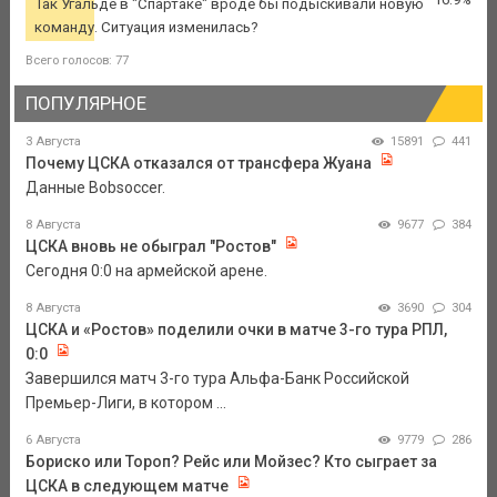
Так Угальде в "Спартаке" вроде бы подыскивали новую
команду. Ситуация изменилась?
Всего голосов: 77
ПОПУЛЯРНОЕ
3 Августа
15891
441
Почему ЦСКА отказался от трансфера Жуана
Данные Bobsoccer.
8 Августа
9677
384
ЦСКА вновь не обыграл "Ростов"
Сегодня 0:0 на армейской арене.
8 Августа
3690
304
ЦСКА и «Ростов» поделили очки в матче 3-го тура РПЛ,
0:0
Завершился матч 3-го тура Альфа-Банк Российской
Премьер-Лиги, в котором ...
6 Августа
9779
286
Бориско или Тороп? Рейс или Мойзес? Кто сыграет за
ЦСКА в следующем матче