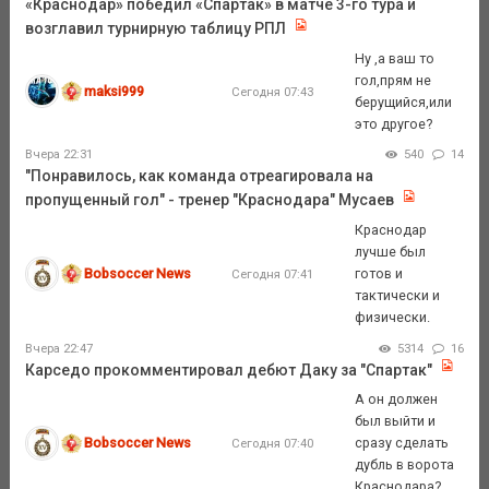
«Краснодар» победил «Спартак» в матче 3-го тура и
возглавил турнирную таблицу РПЛ
Ну ,а ваш то
гол,прям не
maksi999
Сегодня 07:43
берущийся,или
это другое?
Вчера 22:31
540
14
"Понравилось, как команда отреагировала на
пропущенный гол" - тренер "Краснодара" Мусаев
Краснодар
лучше был
Bobsoccer News
готов и
Сегодня 07:41
тактически и
физически.
Вчера 22:47
5314
16
Карседо прокомментировал дебют Даку за "Спартак"
А он должен
был выйти и
Bobsoccer News
сразу сделать
Сегодня 07:40
дубль в ворота
Краснодара?