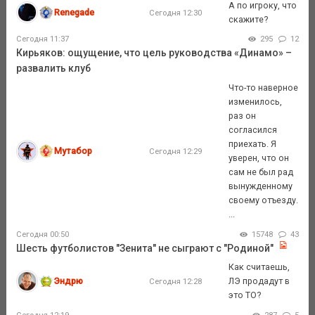
А по игроку, что
Renegade
Сегодня 12:30
скажите?
Сегодня 11:37
295
12
Кирьяков: ощущение, что цель руководства «Динамо» –
развалить клуб
Что-то наверное
изменилось,
раз он
согласился
приехать. Я
Мутабор
Сегодня 12:29
уверен, что он
сам не был рад
вынужденному
своему отъезду.
...
Сегодня 00:50
15748
43
Шесть футболистов "Зенита" не сыграют с "Родиной"
Как считаешь,
Эндрю
ЛЭ продадут в
Сегодня 12:28
это ТО?