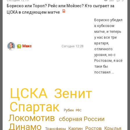
Сегодня 12:19
287
5
Бориско или Тороп? Рейс или Мойзес? Кто сыграет за
ЦСКА в следующем матче
Бориско убедил
в кубковом
матче, и теперь
у нас все три
вратаря,
Макс
Сегодня 12:28
отличного
уровня, но с
Ростовом, я всё
таки бы
поставил ...
ЦСКА
Зенит
Спартак
Рубин
РФС
Локомотив
сборная России
Динамо
Ростов
Крылья
Трансферы
Карпин