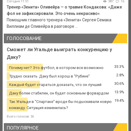
Сегодня 11:51
387
16
Тренер «Зенита» Оливейра — о травме Кондакова: «Даже
фол не зафиксировали. Это очень некрасиво»
Помощник главного тренера «Зенита» Сергея Семака
Виллиам де Оливейра в разговоре ...
ГОЛОСОВАНИЕ
Сможет ли Угальде выиграть конкуренцию у
Даку?
33.3%
Почему нет? Это футбол, в котором все возможно
2.8%
Трудно сказать. Даку был хорош в "Рубине"
30.6%
Каждый будет стараться доказать, что он лучший
13.9%
Даку более стабилен, он будет основным форвардом
19.4%
Так Угальде в "Спартаке" вроде бы подыскивали новую
команду. Ситуация изменилась?
Всего голосов: 36
ПОПУЛЯРНОЕ