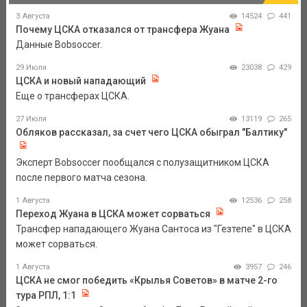
3 Августа
14524
441
Почему ЦСКА отказался от трансфера Жуана
Данные Bobsoccer.
29 Июля
23038
429
ЦСКА и новый нападающий
Еще о трансферах ЦСКА.
27 Июля
13119
265
Обляков рассказал, за счет чего ЦСКА обыграл "Балтику"
Эксперт Bobsoccer пообщался с полузащитником ЦСКА
после первого матча сезона.
1 Августа
12536
258
Переход Жуана в ЦСКА может сорваться
Трансфер нападающего Жуана Сантоса из "Гезтепе" в ЦСКА
может сорваться.
1 Августа
3957
246
ЦСКА не смог победить «Крылья Советов» в матче 2-го
тура РПЛ, 1:1