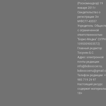
(Роскомнадзор) 19
января 2011г.
Свидетельство о
регистрации Эл
№ФС77-43557.
Учредитель: Общест
с ограниченной
ответственностью
"Борис-Медиа" (ОГРН
1095009003572)
Главный редактор:
Тосунян Б.С.
Адрес электронной
почты редакции:
info@bobsoccer.ru;
bobsoccerru@gmail.
Телефон редакции: +
985 719 29 97
Настоящий ресурс
содержит материал
18+