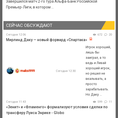
Завершился матч 2-го тура Альфа-Банк Российской
Премьер-Лиги, в котором ...
СЕЙЧАС ОБСУЖДАЮТ
Сегодня 12:06
672
20
Мирлинд Даку — новый форвард «Спартака»
Игрок хороший,
лишь бы
заиграл, а то
ведь и Ливай
хороший игрок,
maksi999
Сегодня 12:30
но решил не
вкалывать, а
просто
зарабатывать.
Но Даку ...
Сегодня 11:43
599
11
«Зенит» и «Фламенго» формализуют условия сделки по
трансферу Луиса Энрике - Globo