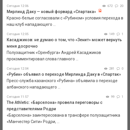
Сегодня 12:06
672
20
Мирлинд Даку — новый форвард «Спартака»
Красно-белые согласовали с «Рубином» условия перехода в
наш клуб нападающего ...
Сегодня 12:05
149
1
Касаджиков: не думаю о том, что «Зенит» может вернуть
меня досрочно
Полузащитник «Оренбурга» Андрей Касаджиков
прокомментировал слова главного ...
Сегодня 12:04
281
0
«Рубин» объявил о переходе Мирлинда Даку в «Спартак»
Пресс-служба казанского «Рубина» объявила о переходе
албанского нападающего ...
Сегодня 11:57
99
1
The Athletic: «Барселона» провела переговоры с
представителями Родри
«Барселона» заинтересована в трансфере полузащитника
«Манчестер Сити» Родри, ...