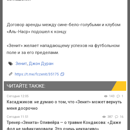
Договор аренды между сине-бело-голубыми и клубом
«Аль-Наср» подошел к концу.
«Зенит» желает нападающему успехов на футбольном
поле и за его пределами.
Зенит
,
Джон Дуран
https://t.me/fczenit/35175
ЧИТАЙТЕ ТАКЖЕ:
Сегодня 12:05
143
1
Касаджиков: не думаю о том, что «Зенит» может вернуть
меня досрочно
Сегодня 11:51
387
16
Тренер «Зенита» Оливейра — о травме Кондакова: «Даже
фол не зафиксировали. Это очень некрасиво»