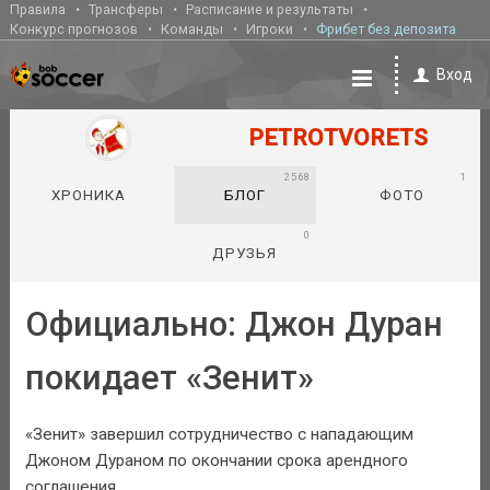
Правила
Трансферы
Расписание и результаты
Конкурс прогнозов
Команды
Игроки
Фрибет без депозита
Вход
PETROTVORETS
2568
1
ХРОНИКА
БЛОГ
ФОТО
0
ДРУЗЬЯ
Официально: Джон Дуран
покидает «Зенит»
«Зенит» завершил сотрудничество с нападающим
Джоном Дураном по окончании срока арендного
соглашения