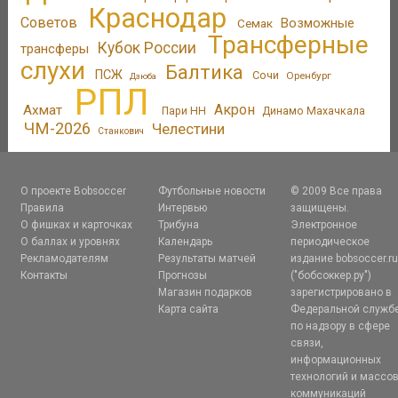
Краснодар
Советов
Возможные
Семак
Трансферные
Кубок России
трансферы
слухи
Балтика
ПСЖ
Сочи
Оренбург
Дзюба
РПЛ
Акрон
Ахмат
Пари НН
Динамо Махачкала
ЧМ-2026
Челестини
Станкович
О проекте Bobsoccer
Футбольные новости
© 2009 Все права
Правила
Интервью
защищены.
О фишках и карточках
Трибуна
Электронное
О баллах и уровнях
Календарь
периодическое
Рекламодателям
Результаты матчей
издание bobsoccer.r
Контакты
Прогнозы
("бобсоккер.ру")
Магазин подарков
зарегистрировано в
Карта сайта
Федеральной служб
по надзору в сфере
связи,
информационных
технологий и массо
коммуникаций