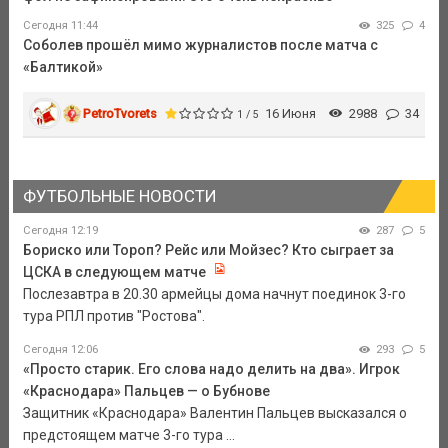
Сегодня 11:44
325
4
Соболев прошёл мимо журналистов после матча с
«Балтикой»
PetroTvorets
16 Июня
2988
34
1 / 5
ФУТБОЛЬНЫЕ НОВОСТИ
Сегодня 12:19
287
5
Бориско или Тороп? Рейс или Мойзес? Кто сыграет за
ЦСКА в следующем матче
Послезавтра в 20.30 армейцы дома начнут поединок 3-го
тура РПЛ против "Ростова".
Сегодня 12:06
293
5
«Просто старик. Его слова надо делить на два». Игрок
«Краснодара» Пальцев — о Бубнове
Защитник «Краснодара» Валентин Пальцев высказался о
предстоящем матче 3-го тура ...