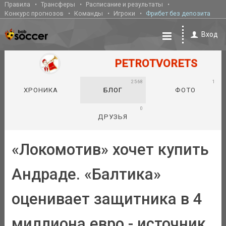
Правила
Трансферы
Расписание и результаты
Конкурс прогнозов
Команды
Игроки
Фрибет без депозита
Вход
PETROTVORETS
2568
1
ХРОНИКА
БЛОГ
ФОТО
0
ДРУЗЬЯ
«Локомотив» хочет купить
Андраде. «Балтика»
оценивает защитника в 4
миллиона евро - источник