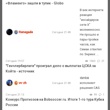
«Фламенго» зашли в тупик - Globo
В век интернета
реакция
"инсайдеров
сети Х"
молниеносно.
Renegade
Сегодня 21:48
Не прошло и
пары-тройки
часов, как
Семак ответил
по Энрике: ...
Сегодня 19:57
1463
21
"Генчлербирлиги" проиграл дело о выплатах ЦСКА за
Койта - источник
ФИФА
vv-zh
исполняет
Сегодня 21:48
решения CAS.
Сегодня 21:13
99
1
Конкурс Прогнозов на Bobsoccer.ru. Итоги 1-го тура Кубка
России