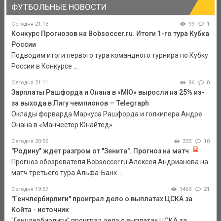
ФУТБОЛЬНЫЕ НОВОСТИ
Сегодня 21:13
99
1
Конкурс Прогнозов на Bobsoccer.ru. Итоги 1-го тура Кубка
России
Подводим итоги первого тура командного турнира по Кубку
России в Конкурсе ...
Сегодня 21:11
96
0
Зарплаты Рашфорда и Онана в «МЮ» выросли на 25% из-
за выхода в Лигу чемпионов — Telegraph
Оклады форварда Маркуса Рашфорда и голкипера Андре
Онана в «Манчестер Юнайтед» ...
Сегодня 20:56
333
10
"Родину" ждет разгром от "Зенита". Прогноз на матч
Прогноз обозревателя Bobsoccer.ru Алексея Андрианова на
матч третьего тура Альфа-Банк ...
Сегодня 19:57
1463
21
"Генчлербирлиги" проиграл дело о выплатах ЦСКА за
Койта - источник
"Генчлербирлиги" проиграл дело о выплатах ЦСКА за