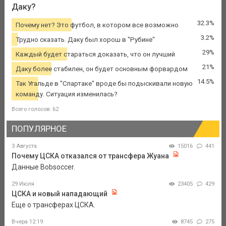
Даку?
32.3%
Почему нет? Это футбол, в котором все возможно
3.2%
Трудно сказать. Даку был хорош в "Рубине"
29%
Каждый будет стараться доказать, что он лучший
21%
Даку более стабилен, он будет основным форвардом
14.5%
Так Угальде в "Спартаке" вроде бы подыскивали новую
команду. Ситуация изменилась?
Всего голосов: 62
ПОПУЛЯРНОЕ
3 Августа
15016
441
Почему ЦСКА отказался от трансфера Жуана
Данные Bobsoccer.
29 Июля
23405
429
ЦСКА и новый нападающий
Еще о трансферах ЦСКА.
Вчера 12:19
8745
275