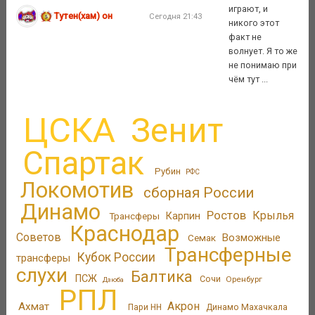
играют, и
Тутен(хам) он
Сегодня 21:43
никого этот
факт не
волнует. Я то же
не понимаю при
чём тут ...
ЦСКА
Зенит
Спартак
Рубин
РФС
Локомотив
сборная России
Динамо
Ростов
Крылья
Трансферы
Карпин
Краснодар
Советов
Возможные
Семак
Трансферные
Кубок России
трансферы
слухи
Балтика
ПСЖ
Сочи
Оренбург
Дзюба
РПЛ
Акрон
Ахмат
Пари НН
Динамо Махачкала