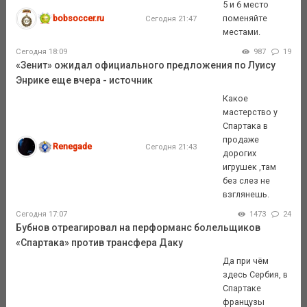
5 и 6 место
bobsoccer.ru
поменяйте
Сегодня 21:47
местами.
Сегодня 18:09
987
19
«Зенит» ожидал официального предложения по Луису
Энрике еще вчера - источник
Какое
мастерство у
Спартака в
продаже
Renegade
Сегодня 21:43
дорогих
игрушек ,там
без слез не
взглянешь.
Сегодня 17:07
1473
24
Бубнов отреагировал на перформанс болельщиков
«Спартака» против трансфера Даку
Да при чём
здесь Сербия, в
Спартаке
французы