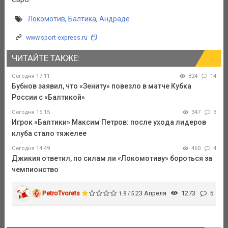
Локомотив
,
Балтика
,
Андраде
www.sport-express.ru
ЧИТАЙТЕ ТАКЖЕ:
Сегодня 17:11
824
14
Бубнов заявил, что «Зениту» повезло в матче Кубка
России с «Балтикой»
Сегодня 15:15
347
3
Игрок «Балтики» Максим Петров: после ухода лидеров
клуба стало тяжелее
Сегодня 14:49
460
4
Джикия ответил, по силам ли «Локомотиву» бороться за
чемпионство
PetroTvorets
23 Апреля
1273
5
1.8 / 5