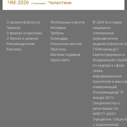
ЧМ-2026
Челестини
Станкович
О проекте Bobsoccer
Футбольные новости
© 2009 Все права
Правила
Интервью
защищены.
О фишках и карточках
Трибуна
Электронное
О баллах и уровнях
Календарь
периодическое
Рекламодателям
Результаты матчей
издание bobsoccer.r
Контакты
Прогнозы
("бобсоккер.ру")
Магазин подарков
зарегистрировано в
Карта сайта
Федеральной служб
по надзору в сфере
связи,
информационных
технологий и массо
коммуникаций
(Роскомнадзор) 19
января 2011г.
Свидетельство о
регистрации Эл
№ФС77-43557.
Учредитель: Общест
с ограниченной