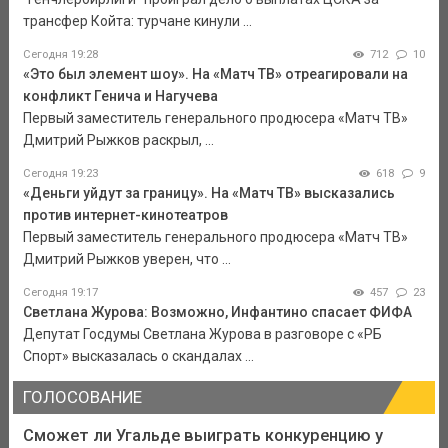
трансфер Койта: турчане кинули ...
Сегодня 19:28
712
10
«Это был элемент шоу». На «Матч ТВ» отреагировали на
конфликт Генича и Нагучева
Первый заместитель генерального продюсера «Матч ТВ»
Дмитрий Рыжков раскрыл, ...
Сегодня 19:23
618
9
«Деньги уйдут за границу». На «Матч ТВ» высказались
против интернет-кинотеатров
Первый заместитель генерального продюсера «Матч ТВ»
Дмитрий Рыжков уверен, что ...
Сегодня 19:17
457
23
Светлана Журова: Возможно, Инфантино спасает ФИФА
Депутат Госдумы Светлана Журова в разговоре с «РБ
Спорт» высказалась о скандалах ...
ГОЛОСОВАНИЕ
Сможет ли Угальде выиграть конкуренцию у