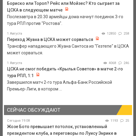
Бориско или Тороп? Рейс или Мойзес? Кто сыграет за
ЦСКА в следующем матче
Послезавтра в 20.30 армейцы дома начнут поединок 3-го
тура РПЛ против "Ростова".
1 Августа
12850
258
Переход Жуана в ЦСКА может сорваться
Трансфер нападающего Жуана Сантоса из "Гезтепе" в ЦСКА
может сорваться.
1 Августа
4068
246
ЦСКА не смог победить «Крылья Советов» в матче 2-го
тура РПЛ, 1:1
Завершился матч 2-го тура Альфа-Банк Российской
Премьер-Лиги, в котором ...
СЕЙЧАС ОБСУЖДАЮТ
Сегодня 19:08
1193
25
Жозе Бото превышает потолок, установленный
президентом клуба, а переговоры по Луису Энрике в