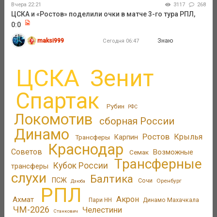
Вчера 22:21
3117
268
ЦСКА и «Ростов» поделили очки в матче 3-го тура РПЛ,
0:0
maksi999
Знаю
Сегодня 06:47
ЦСКА
Зенит
Спартак
Рубин
РФС
Локомотив
сборная России
Динамо
Ростов
Крылья
Трансферы
Карпин
Краснодар
Советов
Возможные
Семак
Трансферные
Кубок России
трансферы
слухи
Балтика
ПСЖ
Сочи
Оренбург
Дзюба
РПЛ
Акрон
Ахмат
Пари НН
Динамо Махачкала
ЧМ-2026
Челестини
Станкович