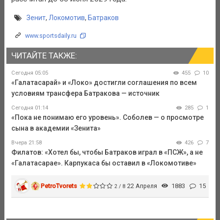
Зенит
,
Локомотив
,
Батраков
www.sportsdaily.ru
ЧИТАЙТЕ ТАКЖЕ:
Сегодня 05:05
455
10
«Галатасарай» и «Локо» достигли соглашения по всем
условиям трансфера Батракова — источник
Сегодня 01:14
285
1
«Пока не понимаю его уровень». Соболев — о просмотре
сына в академии «Зенита»
Вчера 21:58
426
7
Филатов: «Хотел бы, чтобы Батраков играл в «ПСЖ», а не
«Галатасарае». Карпукаса бы оставил в «Локомотиве»
PetroTvorets
22 Апреля
1883
15
2 / 8