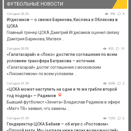
ФУТБОЛЬНЫЕ НОВОСТИ
Сегодня 06:25
396
4
Игдисамов — о связке Баринова, Кисляка и Облякова в
ЦСКА
Главный тренер ЦСКА Дмитрий Игдисамов оценил связку
Дмитрия Баринова, Матвея ...
Сегодня 05:05
455
10
«Галатасарай» и «Локо» достигли соглашения по всем
условиям трансфера Батракова — источник
«Галатасарай» достиг соглашения с московским
«Локомотивом» по всем условиям ...
Сегодня 01:39
6096
2
«ЦСКА может наступить на одни и те же грабли второй
год подряд» — Радимов
Бывший футболист «Зенита» Владислав Радимов в эфире
«Матч ТВ» заявил, что замены ...
Сегодня 01:33
1255
6
Гендиректор ЦСКА Бабаев — об игре с «Ростовом»:
«Плохой матч. Мы сыграли ниже своих возможностей»