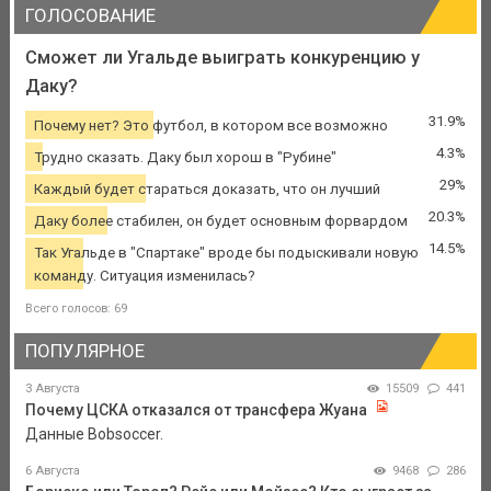
ГОЛОСОВАНИЕ
Сможет ли Угальде выиграть конкуренцию у
Даку?
31.9%
Почему нет? Это футбол, в котором все возможно
4.3%
Трудно сказать. Даку был хорош в "Рубине"
29%
Каждый будет стараться доказать, что он лучший
20.3%
Даку более стабилен, он будет основным форвардом
14.5%
Так Угальде в "Спартаке" вроде бы подыскивали новую
команду. Ситуация изменилась?
Всего голосов: 69
ПОПУЛЯРНОЕ
3 Августа
15509
441
Почему ЦСКА отказался от трансфера Жуана
Данные Bobsoccer.
6 Августа
9468
286