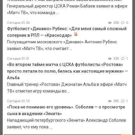
Генеральный директор ЦСКА Роман Бабаев заявил в эфире
«Матч ТВ», что команда ...
Сегодня 01:26
328
0
Футболист «Динамо» Рубенс: «Для меня самый сложный
соперник в РПЛ — «Краснодар»
Полузащитник московского «Динамо» Антонио Рубенс
заявил «Матч ТВ», что считает ...
Сегодня 01:21
534
1
«Во втором тайме матча с ЦСКА футболисты «Ростова»
просто летали по полю, бились как настоящие мужики» —
Альба
Главный тренер «Ростова» Джонатан Альба в эфире «Матч
ТВ» отметил игру команды во ...
Сегодня 01:14
285
1
«Пока не понимаю его уровень». Соболев — о просмотре
сына в академии «Зенита»
Нападающий петербургского «Зенита» Александр Соболев
заявил, что ему пока ...