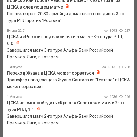
Бориско или Тороп? Рейс или Мойзес? Кто сыграет за
ЦСКА в следующем матче
Послезавтра в 20.30 армейцы дома начнут поединок 3-го
тура РПЛ против "Ростова".
Вчера 22:21
3093
267
ЦСКА и «Ростов» поделили очки в матче 3-го тура РПЛ,
0:0
Завершился матч 3-го тура Альфа-Банк Российской
Премьер-Лиги, в котором ...
1 Августа
13131
258
Переход Жуана в ЦСКА может сорваться
Трансфер нападающего Жуана Сантоса из "Гезтепе" в ЦСКА
может сорваться.
1 Августа
4236
246
ЦСКА не смог победить «Крылья Советов» в матче 2-го
тура РПЛ, 1:1
Завершился матч 2-го тура Альфа-Банк Российской
Премьер-Лиги, в котором ...