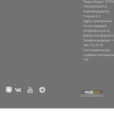
"Борис-Медиа" (ОГРН
1095009003572)
Главный редактор:
Тосунян Б.С.
Адрес электронной
почты редакции:
info@bobsoccer.ru;
bobsoccerru@gmail.
Телефон редакции: +
985 719 29 97
Настоящий ресурс
содержит материал
18+