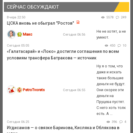
СЕЙЧАС ОБСУЖДАЮТ
Вчера 22:50
5578
249
ЦСКА вновь не обыграл "Ростов"
Не не хотят, а не
Макс
Сегодня 06:56
умеют.
Сегодня 05:05
450
10
«Галатасарай» и «Локо» достигли соглашения по всем
условиям трансфера Батракова — источник
Ну я о том, что
даже и искать
такие большие
деньги не будут.
PetroTvorets
Они скорее эти
Сегодня 06:55
деньги на
Пруцева пустят.
С него хоть толк
есть. А ...
Сегодня 06:25
396
4
Игдисамов — о связке Баринова, Кисляка и Облякова в