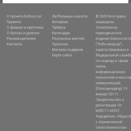
О проекте Bobsoccer
Футбольные новости
© 2009 Все права
Правила
Интервью
защищены.
О фишках и карточках
Трибуна
Электронное
О баллах и уровнях
Календарь
периодическое
Рекламодателям
Результаты матчей
издание bobsoccer.r
Контакты
Прогнозы
("бобсоккер.ру")
Магазин подарков
зарегистрировано в
Карта сайта
Федеральной служб
по надзору в сфере
связи,
информационных
технологий и массо
коммуникаций
(Роскомнадзор) 19
января 2011г.
Свидетельство о
регистрации Эл
№ФС77-43557.
Учредитель: Общест
с ограниченной
ответственностью