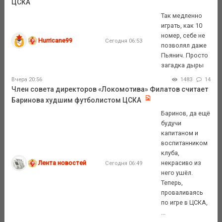
ЦСКА
Так медленно
играть, как 10
номер, себе не
Hurricane99
Сегодня 06:53
позволял даже
Пьянич. Просто
загадка дыры
Вчера 20:56
1483
14
Член совета директоров «Локомотива» Филатов считает
Баринова худшим футболистом ЦСКА
Баринов, да ещё
будучи
капитаном и
воспитанником
клуба,
Лента новостей
некрасиво из
Сегодня 06:49
него ушёл.
Теперь,
проваливаясь
по игре в ЦСКА,
...