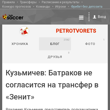
Правила
Трансферы
Расписание и результаты
Конкурс прогнозов
Команды
Игроки
Фрибет без депозита
Вход
PETROTVORETS
2562
1
ХРОНИКА
БЛОГ
ФОТО
0
ДРУЗЬЯ
Кузьмичев: Батраков не
согласится на трансфер в
«Зенит»
Владимир Кузьмичев, представитель полузащитника