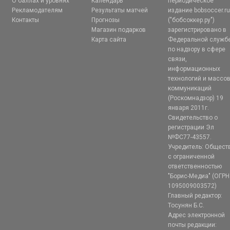
О баллах и уровнях
Календарь
периодическое
Рекламодателям
Результаты матчей
издание bobsoccer.r
Контакты
Прогнозы
("бобсоккер.ру")
Магазин подарков
зарегистрировано в
Карта сайта
Федеральной служб
по надзору в сфере
связи,
информационных
технологий и массо
коммуникаций
(Роскомнадзор) 19
января 2011г.
Свидетельство о
регистрации Эл
№ФС77-43557.
Учредитель: Общест
с ограниченной
ответственностью
"Борис-Медиа" (ОГРН
1095009003572)
Главный редактор:
Тосунян Б.С.
Адрес электронной
почты редакции: