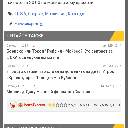
начнётся в 20:00 по московскому времени.
ЦСКА
,
Спартак
,
Маркиньос
,
Карседо
metaratings.ru
ЧИТАЙТЕ ТАКЖЕ:
Сегодня 12:19
129
1
Бориско или Тороп? Рейс или Мойзес? Кто сыграет за
ЦСКА в следующем матче
Сегодня 12:06
230
5
«Просто старик. Его слова надо делить на два». Игрок
«Краснодара» Пальцев — о Бубнове
Сегодня 12:06
447
15
Мирлинд Даку — новый форвард «Спартака»
PetroTvorets
5 Мая
2595
10
2.6 / 5