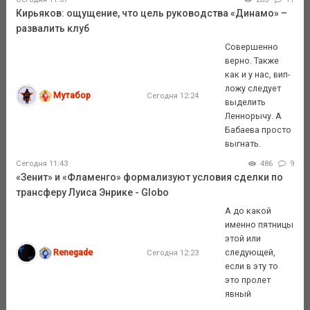
Кирьяков: ощущение, что цель руководства «Динамо» –
развалить клуб
Совершенно
верно. Также
как и у нас, вип-
ложу следует
Мутабор
Сегодня 12:24
выделить
Леннорычу. А
Бабаева просто
выгнать.
Сегодня 11:43
486
9
«Зенит» и «Фламенго» формализуют условия сделки по
трансферу Луиса Энрике - Globo
А до какой
именно пятницы
этой или
Renegade
следующей,
Сегодня 12:23
если в эту то
это пролет
явный