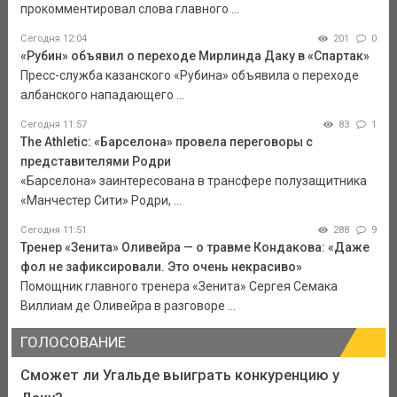
прокомментировал слова главного ...
Сегодня 12:04
201
0
«Рубин» объявил о переходе Мирлинда Даку в «Спартак»
Пресс-служба казанского «Рубина» объявила о переходе
албанского нападающего ...
Сегодня 11:57
83
1
The Athletic: «Барселона» провела переговоры с
представителями Родри
«Барселона» заинтересована в трансфере полузащитника
«Манчестер Сити» Родри, ...
Сегодня 11:51
288
9
Тренер «Зенита» Оливейра — о травме Кондакова: «Даже
фол не зафиксировали. Это очень некрасиво»
Помощник главного тренера «Зенита» Сергея Семака
Виллиам де Оливейра в разговоре ...
ГОЛОСОВАНИЕ
Сможет ли Угальде выиграть конкуренцию у