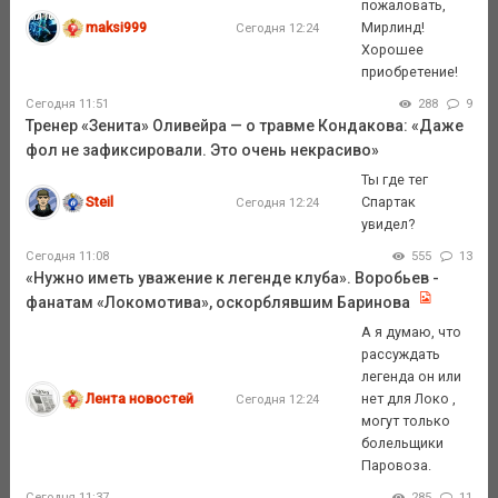
пожаловать,
maksi999
Мирлинд!
Сегодня 12:24
Хорошее
приобретение!
Сегодня 11:51
288
9
Тренер «Зенита» Оливейра — о травме Кондакова: «Даже
фол не зафиксировали. Это очень некрасиво»
Ты где тег
Steil
Спартак
Сегодня 12:24
увидел?
Сегодня 11:08
555
13
«Нужно иметь уважение к легенде клуба». Воробьев -
фанатам «Локомотива», оскорблявшим Баринова
А я думаю, что
рассуждать
легенда он или
Лента новостей
нет для Локо ,
Сегодня 12:24
могут только
болельщики
Паровоза.
Сегодня 11:37
285
11