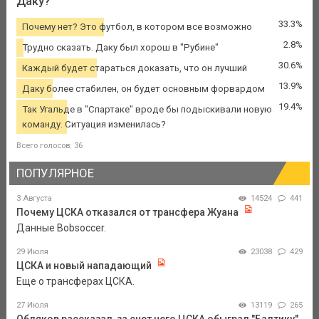
Даку?
33.3%
Почему нет? Это футбол, в котором все возможно
2.8%
Трудно сказать. Даку был хорош в "Рубине"
30.6%
Каждый будет стараться доказать, что он лучший
13.9%
Даку более стабилен, он будет основным форвардом
19.4%
Так Угальде в "Спартаке" вроде бы подыскивали новую
команду. Ситуация изменилась?
Всего голосов: 36
ПОПУЛЯРНОЕ
3 Августа
14524
441
Почему ЦСКА отказался от трансфера Жуана
Данные Bobsoccer.
29 Июля
23038
429
ЦСКА и новый нападающий
Еще о трансферах ЦСКА.
27 Июля
13119
265
Обляков рассказал, за счет чего ЦСКА обыграл "Балтику"