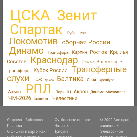
ЦСКА
Зенит
Спартак
Рубин
РФС
Локомотив
сборная России
Динамо
Ростов
Крылья
Трансферы
Карпин
Краснодар
Советов
Возможные
Семак
Трансферные
Кубок России
трансферы
слухи
Балтика
ПСЖ
Сочи
Оренбург
Дзюба
РПЛ
Акрон
Ахмат
Пари НН
Динамо Махачкала
ЧМ-2026
Челестини
Станкович
О проекте Bobsoccer
Футбольные новости
© 2009 Все права
Правила
Интервью
защищены.
О фишках и карточках
Трибуна
Электронное