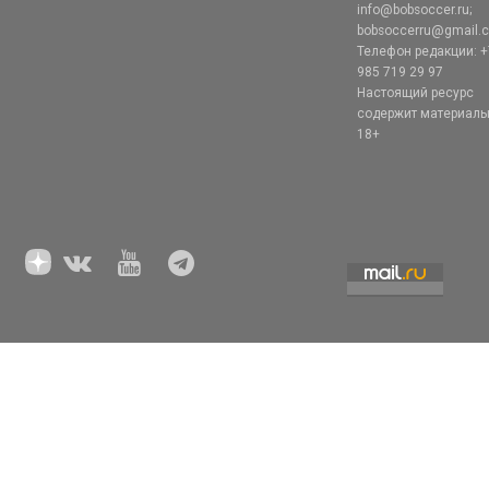
info@bobsoccer.ru;
bobsoccerru@gmail.
Телефон редакции: +
985 719 29 97
Настоящий ресурс
содержит материал
18+