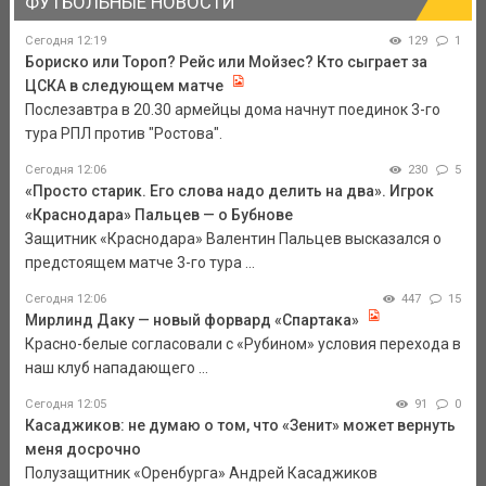
ФУТБОЛЬНЫЕ НОВОСТИ
Сегодня 12:19
129
1
Бориско или Тороп? Рейс или Мойзес? Кто сыграет за
ЦСКА в следующем матче
Послезавтра в 20.30 армейцы дома начнут поединок 3-го
тура РПЛ против "Ростова".
Сегодня 12:06
230
5
«Просто старик. Его слова надо делить на два». Игрок
«Краснодара» Пальцев — о Бубнове
Защитник «Краснодара» Валентин Пальцев высказался о
предстоящем матче 3-го тура ...
Сегодня 12:06
447
15
Мирлинд Даку — новый форвард «Спартака»
Красно-белые согласовали с «Рубином» условия перехода в
наш клуб нападающего ...
Сегодня 12:05
91
0
Касаджиков: не думаю о том, что «Зенит» может вернуть
меня досрочно
Полузащитник «Оренбурга» Андрей Касаджиков