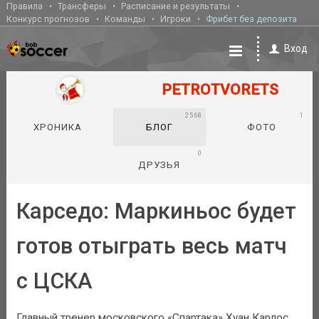
Правила
Трансферы
Расписание и результаты
Конкурс прогнозов
Команды
Игроки
Фрибет без депозита
Вход
PETROTVORETS
2568
1
ХРОНИКА
БЛОГ
ФОТО
0
ДРУЗЬЯ
Карседо: Маркиньос будет
готов отыграть весь матч
с ЦСКА
Главный тренер московского «Спартака» Хуан Карлос