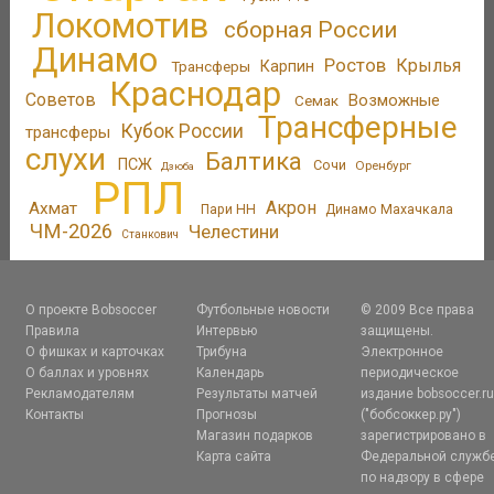
Локомотив
сборная России
Динамо
Ростов
Крылья
Трансферы
Карпин
Краснодар
Советов
Возможные
Семак
Трансферные
Кубок России
трансферы
слухи
Балтика
ПСЖ
Сочи
Оренбург
Дзюба
РПЛ
Акрон
Ахмат
Пари НН
Динамо Махачкала
ЧМ-2026
Челестини
Станкович
О проекте Bobsoccer
Футбольные новости
© 2009 Все права
Правила
Интервью
защищены.
О фишках и карточках
Трибуна
Электронное
О баллах и уровнях
Календарь
периодическое
Рекламодателям
Результаты матчей
издание bobsoccer.r
Контакты
Прогнозы
("бобсоккер.ру")
Магазин подарков
зарегистрировано в
Карта сайта
Федеральной служб
по надзору в сфере