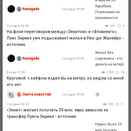
А мне не по
барабану.
Renegade
Сегодня 09:58
Пожелание не
принимается.
Сегодня 06:26
641
4
На фоне переговоров между «Зенитом» и «Фламенго»,
Луис Энрике уже подыскивает жилье в Рио-де-Жанейро -
источник
Жилье без
Renegade
садовника - это
Сегодня 09:55
деньги на ветер)
Вчера 15:30
1309
55
Круговой: с кайфом ездил бы на метро, но рядом со мной
его нет
Лента новостей
:)))
Сегодня 09:54
Сегодня 06:52
939
11
«Зенит» желает получить 30 млн. евро авансом за
трансфер Луиса Энрике - источник
Нужно было 35
млн.просить