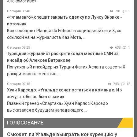
«Локомотиве».
Сегодня 08:40
781
1
«Фламенго» спешит закрыть сделку по Луису Энрике -
источник
Как сообщает Planeta do Futebol в социальной сети Х, со
ссылкой на на журналиста Каэ Мота, ...
Сегодня 08:25
638
1
Турецкий журналист раскритиковал местные СМИ за
инсайд об Алексее Батракове
Популярный инсайдер из Турции Фатих Аслан в соцсети X
раскритиковал местных ...
Сегодня 07:15
743
12
Хуан Карседо: «Угальде хочет остаться в команде. И я
хочу, чтобы он был с нами»
Главный тренер «Спартака» Хуан Карлос Карседо
высказался о будущем нападающего ...
ГОЛОСОВАНИЕ
Сможет ли Угальде выиграть конкуренцию у