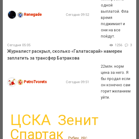
одной
выплатой. Фла
Renegade
Сегодня 09:52
время
поджимает и
они на все
пойдут.
Сегодня 05:05
1256
3
Журналист раскрыл, сколько «Галатасарай» намерен
заплатить за трансфер Батракова
22млн. норм
цена за него. Я
бы продал если
PetroTvorets
Сегодня 09:51
он конечно сам
горит желанием
уйти.
ЦСКА
Зенит
Спартак
Рубин
РФС