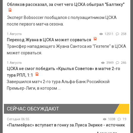
Обляков рассказал, за счет чего ЦСКА обыграл "Балтику"
Эксперт Bobsoccer пообщался с полузащитником ЦСКА
после первого матча сезона.
1 Августа
12511
258
Переход Жуана в ЦСКА может сорваться
Трансфер нападающего Жуана Сантоса из "Гезтепе" в ЦСКА
может сорваться.
1 Августа
3949
246
ЦСКА не смог победить «Крылья Советов» в матче 2-го
тура РПЛ, 1:1
Завершился матч 2-го тура Альфа-Банк Российской
Премьер-Лиги, в котором ...
СЕЙЧАС ОБСУЖДАЮТ
Сегодня 06:55
1038
19
«Палмейрас» вступает в гонку за Луиса Энрике - источник