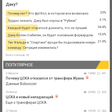
Даку?
25%
Почему нет? Это футбол, в котором все возможно
3.1%
Трудно сказать. Даку был хорош в "Рубине"
34.4%
Каждый будет стараться доказать, что он лучший
15.6%
Даку более стабилен, он будет основным форвардом
21.9%
Так Угальде в "Спартаке" вроде бы подыскивали новую
команду. Ситуация изменилась?
Всего голосов: 32
ПОПУЛЯРНОЕ
3 Августа
14482
441
Почему ЦСКА отказался от трансфера Жуана
Данные Bobsoccer.
29 Июля
22995
429
ЦСКА и новый нападающий
Еще о трансферах ЦСКА.
27 Июля
13109
265