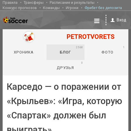
Правила
Трансферы
Расписание и результаты
Конкурс прогнозов
Команды
Игроки
Фрибет без депозита
Вход
PETROTVORETS
2568
1
ХРОНИКА
БЛОГ
ФОТО
0
ДРУЗЬЯ
Карседо — о поражении от
«Крыльев»: «Игра, которую
«Спартак» должен был
выиграть»