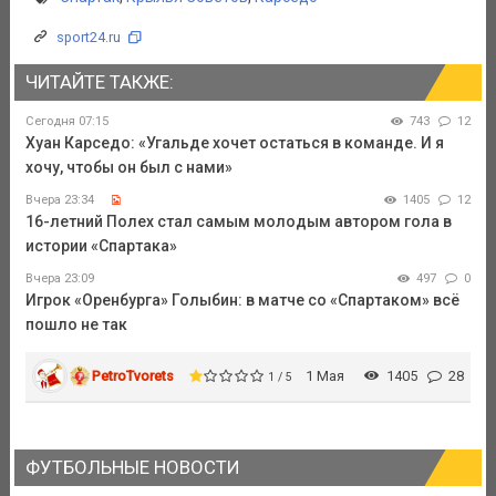
sport24.ru
ЧИТАЙТЕ ТАКЖЕ:
Сегодня 07:15
743
12
Хуан Карседо: «Угальде хочет остаться в команде. И я
хочу, чтобы он был с нами»
Вчера 23:34
1405
12
16-летний Полех стал самым молодым автором гола в
истории «Спартака»
Вчера 23:09
497
0
Игрок «Оренбурга» Голыбин: в матче со «Спартаком» всё
пошло не так
PetroTvorets
1 Мая
1405
28
1 / 5
ФУТБОЛЬНЫЕ НОВОСТИ