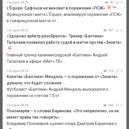
Сегодня 09:52
46
0
L'Équipe: Сафонов не виноват в поражении «ПСЖ»
Французская газета L'Équipe, анализируя поражение «ПСЖ»
в товарищеском матче от ...
Сегодня 09:22
467
6
«Здорово арбитр разобрался». Тренер «Балтики»
Талалаев похвалил работу судей в матче против «Зенита»
Главный тренер калининградской «Балтики» Андрей
Талалаев в эфире «Матч ТВ» ...
Сегодня 09:18
216
4
Капитан «Балтики» Мендель — о поражении от «Зенита»:
думали, что будет сложнее
Футболист «Балтики» Андрей Мендель высказался о
поражении со счётом 1:0 от ...
Сегодня 08:54
666
6
Пономарёв – о словах Баринова: «Это неприлично, он не
имеет права так говорить»
Владимир Пономарев оценил слова Дмитрия Баринова о