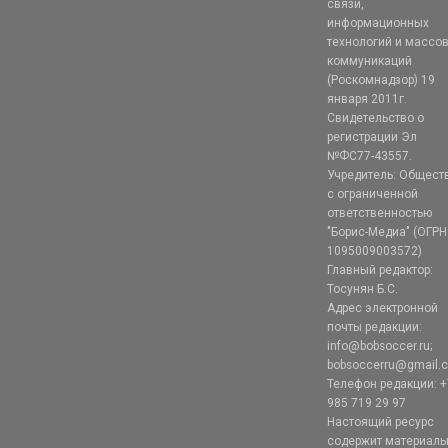
связи,
информационных
технологий и массо
коммуникаций
(Роскомнадзор) 19
января 2011г.
Свидетельство о
регистрации Эл
№ФС77-43557.
Учредитель: Общест
с ограниченной
ответственностью
"Борис-Медиа" (ОГРН
1095009003572)
Главный редактор:
Тосунян Б.С.
Адрес электронной
почты редакции:
info@bobsoccer.ru;
bobsoccerru@gmail.
Телефон редакции: +
985 719 29 97
Настоящий ресурс
содержит материал