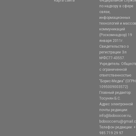
Карта сайта
Федеральной служб
по надзору в сфере
связи,
информационных
технологий и массо
коммуникаций
(Роскомнадзор) 19
января 2011г.
Свидетельство о
регистрации Эл
№ФС77-43557.
Учредитель: Общест
с ограниченной
ответственностью
"Борис-Медиа" (ОГРН
1095009003572)
Главный редактор:
Тосунян Б.С.
Адрес электронной
почты редакции:
info@bobsoccer.ru;
bobsoccerru@gmail.
Телефон редакции: +
985 719 29 97