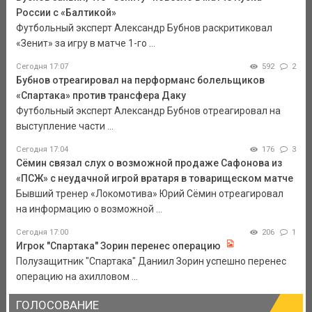
России с «Балтикой»
Футбольный эксперт Александр Бубнов раскритиковал
«Зенит» за игру в матче 1-го ...
Сегодня 17:07
592
2
Бубнов отреагировал на перформанс болельщиков
«Спартака» против трансфера Даку
Футбольный эксперт Александр Бубнов отреагировал на
выступление части ...
Сегодня 17:04
176
3
Сёмин связал слух о возможной продаже Сафонова из
«ПСЖ» с неудачной игрой вратаря в товарищеском матче
Бывший тренер «Локомотива» Юрий Сёмин отреагировал
на информацию о возможной ...
Сегодня 17:00
206
1
Игрок "Спартака" Зорин перенес операцию
Полузащитник "Спартака" Даниил Зорин успешно перенес
операцию на ахилловом ...
ГОЛОСОВАНИЕ