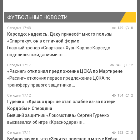
ФУТБОЛЬНЫЕ НОВОСТИ
Сегодня 17:43
149
0
Карседо: надеюсь, Даку принесёт много пользы
«Спартаку», он в отличной форме
Главный тренер «Спартака» Хуан Карлос Карседо
поделился ожиданиями от ...
Сегодня 17:17
849
12
«Расинг» отклонил предложение ЦСКА по Мартирене
«Расинг» отклонил первое предложение ЦСКА по
трансферу правого защитника ...
Сегодня 17:12
134
2
Гуренко: «Краснодар» не стал слабее из-за потери
Кордобы и Сперцяна
Бывший защитник «Локомотива» Сергей Гуренко
высказался об игре «Краснодара» в ...
Сегодня 17:11
323
3
Бубнов заявил, что «Зениту» повезло в матче Кубка