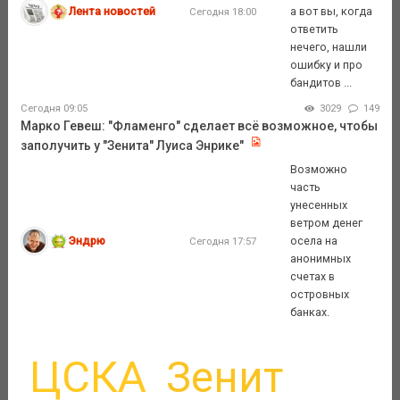
Лента новостей
а вот вы, когда
Сегодня 18:00
ответить
нечего, нашли
ошибку и про
бандитов ...
Сегодня 09:05
3029
149
Марко Гевеш: "Фламенго" сделает всё возможное, чтобы
заполучить у "Зенита" Луиса Энрике"
Возможно
часть
унесенных
ветром денег
Эндрю
осела на
Сегодня 17:57
анонимных
счетах в
островных
банках.
ЦСКА
Зенит