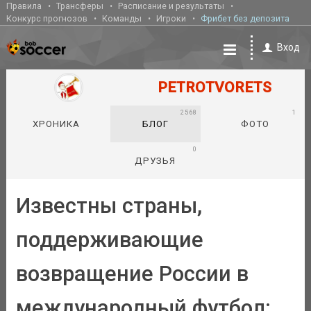
Правила
Трансферы
Расписание и результаты
Конкурс прогнозов
Команды
Игроки
Фрибет без депозита
Вход
PETROTVORETS
2568
1
ХРОНИКА
БЛОГ
ФОТО
0
ДРУЗЬЯ
Известны страны,
поддерживающие
возвращение России в
международный футбол: