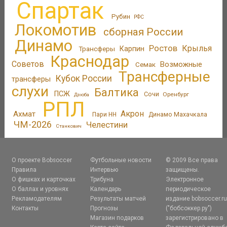
Спартак
Рубин
РФС
Локомотив
сборная России
Динамо
Ростов
Крылья
Трансферы
Карпин
Краснодар
Советов
Возможные
Семак
Трансферные
Кубок России
трансферы
слухи
Балтика
ПСЖ
Сочи
Оренбург
Дзюба
РПЛ
Акрон
Ахмат
Пари НН
Динамо Махачкала
ЧМ-2026
Челестини
Станкович
О проекте Bobsoccer
Футбольные новости
© 2009 Все права
Правила
Интервью
защищены.
О фишках и карточках
Трибуна
Электронное
О баллах и уровнях
Календарь
периодическое
Рекламодателям
Результаты матчей
издание bobsoccer.r
Контакты
Прогнозы
("бобсоккер.ру")
Магазин подарков
зарегистрировано в