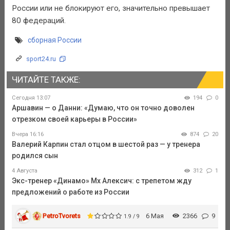
России или не блокируют его, значительно превышает
80 федераций.
сборная России
sport24.ru
ЧИТАЙТЕ ТАКЖЕ:
Сегодня 13:07
194
0
Аршавин — о Данни: «Думаю, что он точно доволен
отрезком своей карьеры в России»
Вчера 16:16
874
20
Валерий Карпин стал отцом в шестой раз — у тренера
родился сын
4 Августа
312
1
Экс-тренер «Динамо» Мх Алексич: с трепетом жду
предложений о работе из России
PetroTvorets
6 Мая
2366
9
1.9 / 9