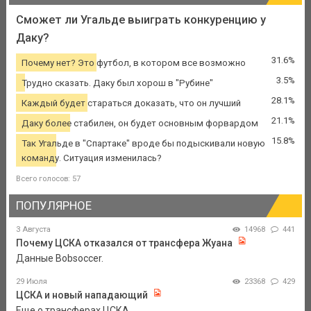
Сможет ли Угальде выиграть конкуренцию у
Даку?
31.6%
Почему нет? Это футбол, в котором все возможно
3.5%
Трудно сказать. Даку был хорош в "Рубине"
28.1%
Каждый будет стараться доказать, что он лучший
21.1%
Даку более стабилен, он будет основным форвардом
15.8%
Так Угальде в "Спартаке" вроде бы подыскивали новую
команду. Ситуация изменилась?
Всего голосов: 57
ПОПУЛЯРНОЕ
3 Августа
14968
441
Почему ЦСКА отказался от трансфера Жуана
Данные Bobsoccer.
29 Июля
23368
429
ЦСКА и новый нападающий
Еще о трансферах ЦСКА.