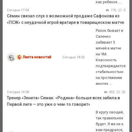
как ребенок ...
Сегодня 17:04
176
3
Сёмин связал слух о возможной продаже Сафонова из
«ПСЖ» с неудачной игрой вратаря в товарищеском матче
Разок бывает и
Саленко
забивает 5
мячей в матче
на ЧМ.
Лента новостей
Сегодня 18:02
Классность
подтверждается
стабильностью
на протяжении
многих ...
Сегодня 14:08
452
20
Тренер «Зенита» Семак: «Родина» больше всех забила в
Первой лиге — это уже о чем‑то говорит»
В кругу овощей,
так правильнее
будет. Я же не к
вам придрался,