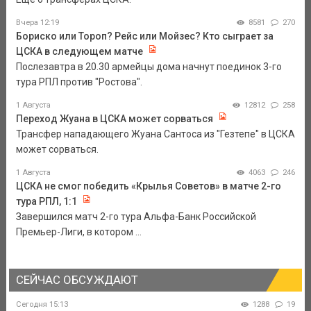
Вчера 12:19
8581
270
Бориско или Тороп? Рейс или Мойзес? Кто сыграет за
ЦСКА в следующем матче
Послезавтра в 20.30 армейцы дома начнут поединок 3-го
тура РПЛ против "Ростова".
1 Августа
12812
258
Переход Жуана в ЦСКА может сорваться
Трансфер нападающего Жуана Сантоса из "Гезтепе" в ЦСКА
может сорваться.
1 Августа
4063
246
ЦСКА не смог победить «Крылья Советов» в матче 2-го
тура РПЛ, 1:1
Завершился матч 2-го тура Альфа-Банк Российской
Премьер-Лиги, в котором ...
СЕЙЧАС ОБСУЖДАЮТ
Сегодня 15:13
1288
19