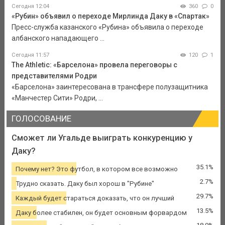
Сегодня 12:04
360
0
«Рубин» объявил о переходе Мирлинда Даку в «Спартак»
Пресс-служба казанского «Рубина» объявила о переходе
албанского нападающего ...
Сегодня 11:57
120
1
The Athletic: «Барселона» провела переговоры с
представителями Родри
«Барселона» заинтересована в трансфере полузащитника
«Манчестер Сити» Родри, ...
ГОЛОСОВАНИЕ
Сможет ли Угальде выиграть конкуренцию у
Даку?
35.1%
Почему нет? Это футбол, в котором все возможно
2.7%
Трудно сказать. Даку был хорош в "Рубине"
29.7%
Каждый будет стараться доказать, что он лучший
13.5%
Даку более стабилен, он будет основным форвардом