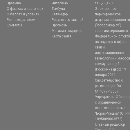
Правила
Интервью
защищены.
О фишках и карточках
Трибуна
Электронное
О баллах и уровнях
Календарь
периодическое
Рекламодателям
Результаты матчей
издание bobsoccer.r
Контакты
Прогнозы
("бобсоккер.ру")
Магазин подарков
зарегистрировано в
Карта сайта
Федеральной служб
по надзору в сфере
связи,
информационных
технологий и массо
коммуникаций
(Роскомнадзор) 19
января 2011г.
Свидетельство о
регистрации Эл
№ФС77-43557.
Учредитель: Общест
с ограниченной
ответственностью
"Борис-Медиа" (ОГРН
1095009003572)
Главный редактор: