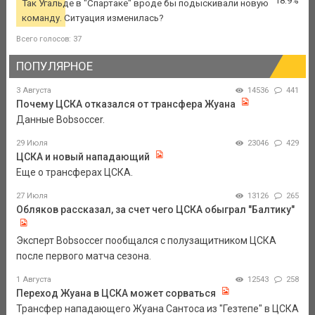
18.9%
Так Угальде в "Спартаке" вроде бы подыскивали новую
команду. Ситуация изменилась?
Всего голосов: 37
ПОПУЛЯРНОЕ
3 Августа
14536
441
Почему ЦСКА отказался от трансфера Жуана
Данные Bobsoccer.
29 Июля
23046
429
ЦСКА и новый нападающий
Еще о трансферах ЦСКА.
27 Июля
13126
265
Обляков рассказал, за счет чего ЦСКА обыграл "Балтику"
Эксперт Bobsoccer пообщался с полузащитником ЦСКА
после первого матча сезона.
1 Августа
12543
258
Переход Жуана в ЦСКА может сорваться
Трансфер нападающего Жуана Сантоса из "Гезтепе" в ЦСКА