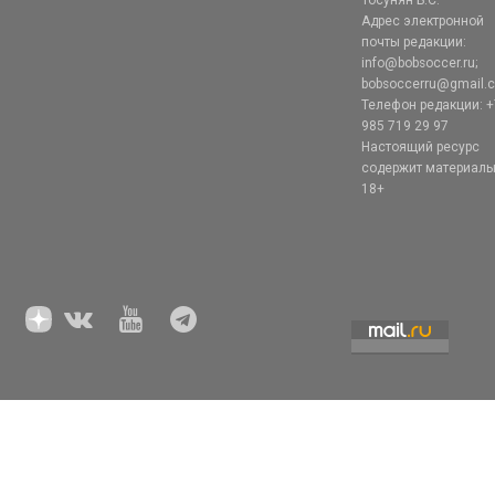
Тосунян Б.С.
Адрес электронной
почты редакции:
info@bobsoccer.ru;
bobsoccerru@gmail.
Телефон редакции: +
985 719 29 97
Настоящий ресурс
содержит материал
18+