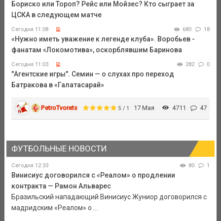
Бориско или Тороп? Рейс или Мойзес? Кто сыграет за
ЦСКА в следующем матче
Сегодня 11:08
680
18
«Нужно иметь уважение к легенде клуба». Воробьев -
фанатам «Локомотива», оскорблявшим Баринова
Сегодня 11:03
282
0
"Агентские игры". Семин — о слухах про переход
Батракова в «Галатасарай»
PetroTvorets
17 Мая
4711
47
5 / 1
ФУТБОЛЬНЫЕ НОВОСТИ
Сегодня 12:33
80
1
Винисиус договорился с «Реалом» о продлении
контракта — Рамон Альварес
Бразильский нападающий Винисиус Жуниор договорился с
мадридским «Реалом» о ...