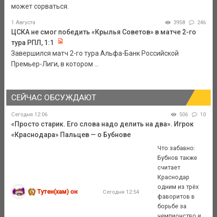
может сорваться.
1 Августа
3958
246
ЦСКА не смог победить «Крылья Советов» в матче 2-го
тура РПЛ, 1:1
Завершился матч 2-го тура Альфа-Банк Российской
Премьер-Лиги, в котором ...
СЕЙЧАС ОБСУЖДАЮТ
Сегодня 12:06
506
10
«Просто старик. Его слова надо делить на два». Игрок
«Краснодара» Пальцев — о Бубнове
Что забавно:
Бубнов также
считает
Краснодар
одним из трёх
Тутен(хам) он
Сегодня 12:54
фаворитов в
борьбе за
чемпионство и