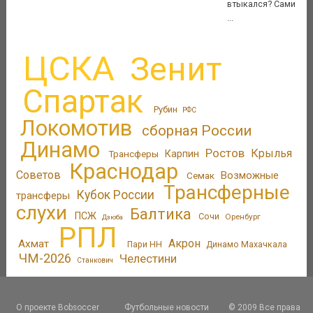
втыкался? Сами
...
ЦСКА
Зенит
Спартак
Рубин
РФС
Локомотив
сборная России
Динамо
Ростов
Крылья
Трансферы
Карпин
Краснодар
Советов
Возможные
Семак
Трансферные
Кубок России
трансферы
слухи
Балтика
ПСЖ
Сочи
Оренбург
Дзюба
РПЛ
Акрон
Ахмат
Пари НН
Динамо Махачкала
ЧМ-2026
Челестини
Станкович
О проекте Bobsoccer
Футбольные новости
© 2009 Все права