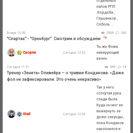
отдельных
напов РПЛ
:Кордоба ,
Глушенков ,
Соболь ...
Вчера 15:30
2908
240
"Спартак" - "Оренбург". Смотрим и обсуждаем
Ты же Фома
Скорпи
неверующий
Сегодня 12:52
вечно
Сегодня 11:51
498
18
Тренер «Зенита» Оливейра — о травме Кондакова: «Даже
фол не зафиксировали. Это очень некрасиво»
Так у него
согнутая рука
сзади была.
Куда он мог ее
вывернуть за
Steil
Сегодня 12:50
долю секунды,
пока Кондаков
наклонился и