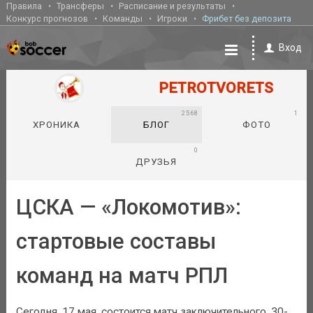
Правила
Трансферы
Расписание и результаты
Конкурс прогнозов
Команды
Игроки
Фрибет без депозита
Вход
PETROTVORETS
2568
1
ХРОНИКА
БЛОГ
ФОТО
0
ДРУЗЬЯ
ЦСКА — «Локомотив»:
стартовые составы
команд на матч РПЛ
Сегодня, 17 мая, состоится матч заключительного, 30-