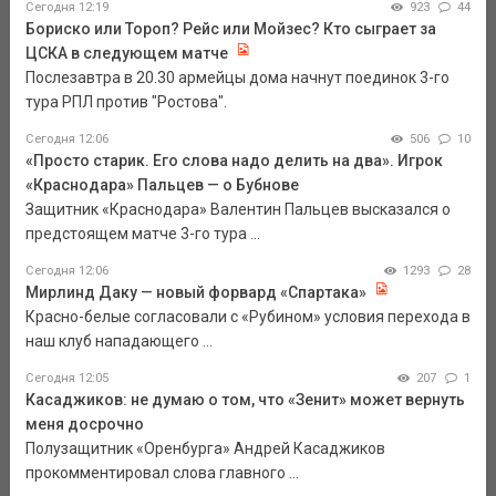
Сегодня 12:19
923
44
Бориско или Тороп? Рейс или Мойзес? Кто сыграет за
ЦСКА в следующем матче
Послезавтра в 20.30 армейцы дома начнут поединок 3-го
тура РПЛ против "Ростова".
Сегодня 12:06
506
10
«Просто старик. Его слова надо делить на два». Игрок
«Краснодара» Пальцев — о Бубнове
Защитник «Краснодара» Валентин Пальцев высказался о
предстоящем матче 3-го тура ...
Сегодня 12:06
1293
28
Мирлинд Даку — новый форвард «Спартака»
Красно-белые согласовали с «Рубином» условия перехода в
наш клуб нападающего ...
Сегодня 12:05
207
1
Касаджиков: не думаю о том, что «Зенит» может вернуть
меня досрочно
Полузащитник «Оренбурга» Андрей Касаджиков
прокомментировал слова главного ...