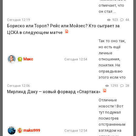
отмечает, что
он стал ...
Сегодня 12:19
923
44
Бориско или Тороп? Рейс или Мойзес? Кто сыграет за
ЦСКА в следующем матче
Так то оно так,
но есть ещё
личные
Макс
отношения,
Сегодня 12:54
понятия. Не
оправдываю
этого если что
Сегодня 12:06
1293
28
Мирлинд Даку — новый форвард «Спартака»
Отличные
новости ! Вот
тут подумал
посмотрев
отстраненным
maksi999
взглядом на
Сегодня 12:54