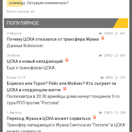
команду. Ситуация изменилась?
Всего голосов: 62
ПОПУЛЯРНОЕ
3 Августа
15043
441
Почему ЦСКА отказался от трансфера Жуана
Данные Bobsoccer.
29 Июля
23432
429
ЦСКА и новый нападающий
Еще о трансферах ЦСКА.
Вчера 12:19
8843
276
Бориско или Тороп? Рейс или Мойзес? Кто сыграет за
ЦСКА в следующем матче
Послезавтра в 20.30 армейцы дома начнут поединок 3-го
тура РПЛ против "Ростова".
1 Августа
12875
258
Переход Жуана в ЦСКА может сорваться
Трансфер нападающего Жуана Сантоса из "Гезтепе" в ЦСКА
может сорваться.