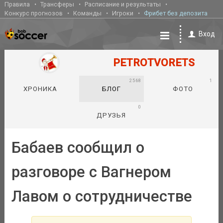
Правила
Трансферы
Расписание и результаты
Конкурс прогнозов
Команды
Игроки
Фрибет без депозита
Вход
PETROTVORETS
2568
1
ХРОНИКА
БЛОГ
ФОТО
0
ДРУЗЬЯ
Бабаев сообщил о
разговоре с Вагнером
Лавом о сотрудничестве