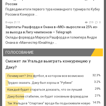
России
Подводим итоги первого тура командного турнира по Кубку
России в Конкурсе ...
Вчера 21:11
219
0
Зарплаты Рашфорда и Онана в «МЮ» выросли на 25% из-
за выхода в Лигу чемпионов — Telegraph
Оклады форварда Маркуса Рашфорда и голкипера Андре
Онана в «Манчестер Юнайтед» ...
ГОЛОСОВАНИЕ
Сможет ли Угальде выиграть конкуренцию у
Даку?
32.3%
Почему нет? Это футбол, в котором все возможно
3.2%
Трудно сказать. Даку был хорош в "Рубине"
29%
Каждый будет стараться доказать, что он лучший
21%
Даку более стабилен, он будет основным форвардом
14.5%
Так Угальде в "Спартаке" вроде бы подыскивали новую