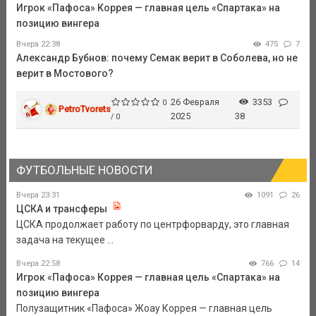
Игрок «Пафоса» Коррея — главная цель «Спартака» на
позицию вингера
Вчера 22:38
475
7
Александр Бубнов: почему Семак верит в Соболева, но не
верит в Мостового?
26 Февраля
3353
0
PetroTvorets
2025
38
/ 0
ФУТБОЛЬНЫЕ НОВОСТИ
Вчера 23:31
1091
26
ЦСКА и трансферы
ЦСКА продолжает работу по центрфорварду, это главная
задача на текущее ...
Вчера 22:58
766
14
Игрок «Пафоса» Коррея — главная цель «Спартака» на
позицию вингера
Полузащитник «Пафоса» Жоау Коррея — главная цель