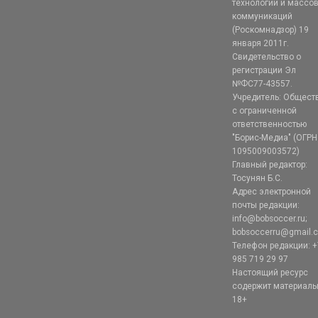
технологий и массо
коммуникаций
(Роскомнадзор) 19
января 2011г.
Свидетельство о
регистрации Эл
№ФС77-43557.
Учредитель: Общест
с ограниченной
ответственностью
"Борис-Медиа" (ОГРН
1095009003572)
Главный редактор:
Тосунян Б.С.
Адрес электронной
почты редакции:
info@bobsoccer.ru;
bobsoccerru@gmail.
Телефон редакции: +
985 719 29 97
Настоящий ресурс
содержит материал
18+