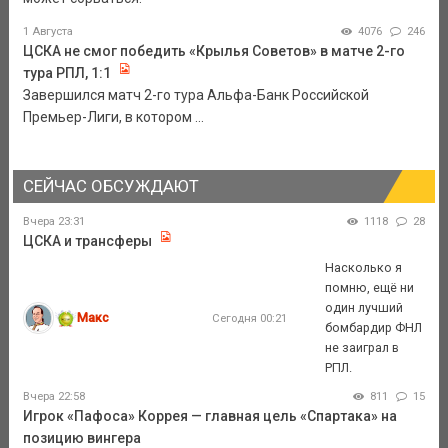
1 Августа
4076
246
ЦСКА не смог победить «Крылья Советов» в матче 2-го
тура РПЛ, 1:1
Завершился матч 2-го тура Альфа-Банк Российской
Премьер-Лиги, в котором ...
СЕЙЧАС ОБСУЖДАЮТ
Вчера 23:31
1118
28
ЦСКА и трансферы
Насколько я
помню, ещё ни
один лучший
Макс
Сегодня 00:21
бомбардир ФНЛ
не заиграл в
РПЛ.
Вчера 22:58
811
15
Игрок «Пафоса» Коррея — главная цель «Спартака» на
позицию вингера