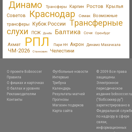
Динамо
Ростов
Крылья
Трансферы
Карпин
Краснодар
Советов
Возможные
Семак
Трансферные
Кубок России
трансферы
слухи
Балтика
ПСЖ
Сочи
Оренбург
Дзюба
РПЛ
Акрон
Ахмат
Пари НН
Динамо Махачкала
ЧМ-2026
Челестини
Станкович
О проекте Bobsoccer
Футбольные новости
© 2009 Все права
Правила
Интервью
защищены.
О фишках и карточках
Трибуна
Электронное
О баллах и уровнях
Календарь
периодическое
Рекламодателям
Результаты матчей
издание bobsoccer.r
Контакты
Прогнозы
("бобсоккер.ру")
Магазин подарков
зарегистрировано в
Карта сайта
Федеральной служб
по надзору в сфере
связи,
информационных