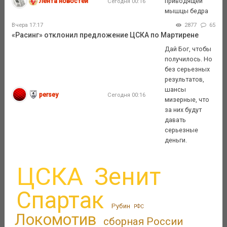
Лента новостей
приводящей
Сегодня 00:16
мышцы бедра
Вчера 17:17
2877
65
«Расинг» отклонил предложение ЦСКА по Мартирене
Дай Бог, чтобы
получилось. Но
без серьезных
результатов,
шансы
persey
Сегодня 00:16
мизерные, что
за них будут
давать
серьезные
деньги.
ЦСКА
Зенит
Спартак
Рубин
РФС
Локомотив
сборная России