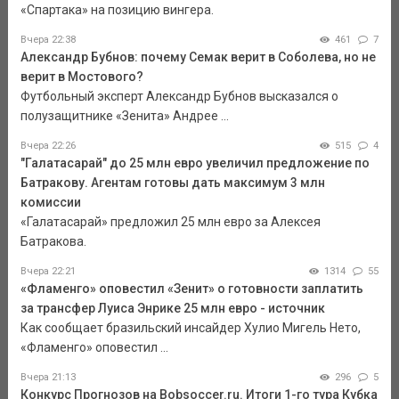
«Спартака» на позицию вингера.
Вчера 22:38
461
7
Александр Бубнов: почему Семак верит в Соболева, но не
верит в Мостового?
Футбольный эксперт Александр Бубнов высказался о
полузащитнике «Зенита» Андрее ...
Вчера 22:26
515
4
"Галатасарай" до 25 млн евро увеличил предложение по
Батракову. Агентам готовы дать максимум 3 млн
комиссии
«Галатасарай» предложил 25 млн евро за Алексея
Батракова.
Вчера 22:21
1314
55
«Фламенго» оповестил «Зенит» о готовности заплатить
за трансфер Луиса Энрике 25 млн евро - источник
Как сообщает бразильский инсайдер Хулио Мигель Нето,
«Фламенго» оповестил ...
Вчера 21:13
296
5
Конкурс Прогнозов на Bobsoccer.ru. Итоги 1-го тура Кубка