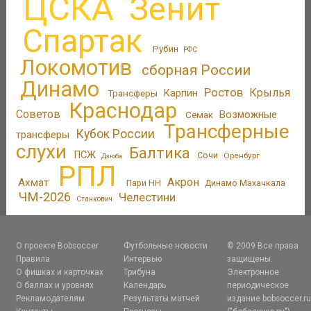
ЦСКА
Зенит
Спартак
Рубин
РФС
Локомотив
сборная России
Динамо
Ростов
Крылья
Трансферы
Карпин
Краснодар
Советов
Возможные
Семак
Трансферные
Кубок России
трансферы
слухи
Балтика
ПСЖ
Сочи
Оренбург
Дзюба
РПЛ
Акрон
Ахмат
Пари НН
Динамо Махачкала
ЧМ-2026
Челестини
Станкович
О проекте Bobsoccer
Футбольные новости
© 2009 Все права
Правила
Интервью
защищены.
О фишках и карточках
Трибуна
Электронное
О баллах и уровнях
Календарь
периодическое
Рекламодателям
Результаты матчей
издание bobsoccer.r