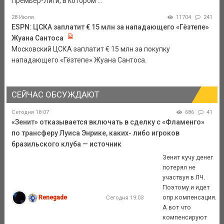
Премьер-Лиги, в котором ...
28 Июля
11704
241
ESPN: ЦСКА заплатит € 15 млн за нападающего «Гёзтепе»
Жуана Сантоса
Московский ЦСКА заплатит € 15 млн за покупку
нападающего «Гёзтепе» Жуана Сантоса.
СЕЙЧАС ОБСУЖДАЮТ
Сегодня 18:07
686
41
«Зенит» отказывается включать в сделку с «Фламенго»
по трансферу Луиса Энрике, каких- либо игроков
бразильского клуба — источник
Зенит кучу денег
потерял не
участвуя в ЛЧ.
Поэтому и идет
Renegade
опр.компенсация.
Сегодня 19:03
А вот что
компенсируют