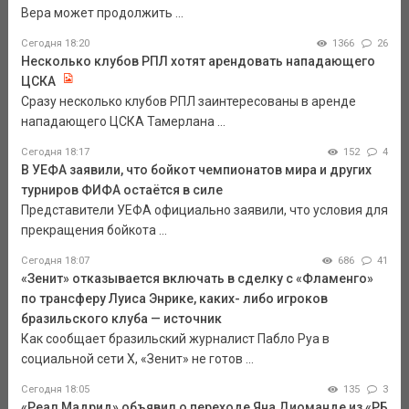
Вера может продолжить ...
Сегодня 18:20
1366
26
Несколько клубов РПЛ хотят арендовать нападающего
ЦСКА
Сразу несколько клубов РПЛ заинтересованы в аренде
нападающего ЦСКА Тамерлана ...
Сегодня 18:17
152
4
В УЕФА заявили, что бойкот чемпионатов мира и других
турниров ФИФА остаётся в силе
Представители УЕФА официально заявили, что условия для
прекращения бойкота ...
Сегодня 18:07
686
41
«Зенит» отказывается включать в сделку с «Фламенго»
по трансферу Луиса Энрике, каких- либо игроков
бразильского клуба — источник
Как сообщает бразильский журналист Пабло Руа в
социальной сети Х, «Зенит» не готов ...
Сегодня 18:05
135
3
«Реал Мадрид» объявил о переходе Яна Диоманде из «РБ