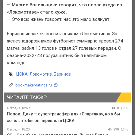
— Многие болельщики говорят, что после ухода из
«Локомотива» стало хуже.
— Это всю жизнь говорят, нас это мало волнует.
Баринов является воспитанником «Локомотива». За
железнодорожников футболист суммарно провел 274
матча, забил 13 голов и отдал 27 голевых передач. С
сезона-2022/23 полузащитник был капитаном
команды.
ЦСКА
,
Локомотив
,
Баринов
bookmaker-ratings.ru
ЧИТАЙТЕ ТАКЖЕ:
Сегодня 18:59
0
0
Попов: Даку — супертрансфер для «Спартака», но я бы
хотел, чтобы он перешёл в ЦСКА
Сегодня 18:20
290
5