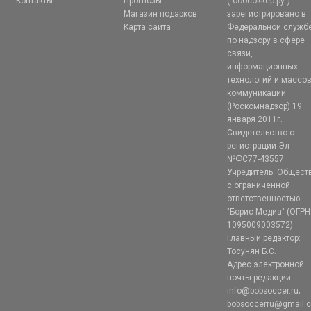
Контакты
Прогнозы
("бобсоккер.ру")
Магазин подарков
зарегистрировано в
Карта сайта
Федеральной служб
по надзору в сфере
связи,
информационных
технологий и массо
коммуникаций
(Роскомнадзор) 19
января 2011г.
Свидетельство о
регистрации Эл
№ФС77-43557.
Учредитель: Общест
с ограниченной
ответственностью
"Борис-Медиа" (ОГРН
1095009003572)
Главный редактор:
Тосунян Б.С.
Адрес электронной
почты редакции:
info@bobsoccer.ru;
bobsoccerru@gmail.