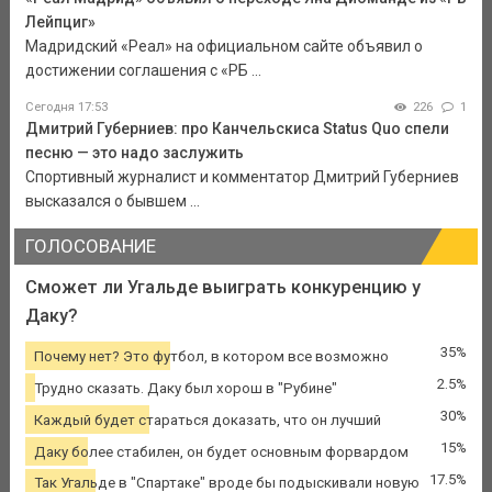
Лейпциг»
Мадридский «Реал» на официальном сайте объявил о
достижении соглашения с «РБ ...
Сегодня 17:53
226
1
Дмитрий Губерниев: про Канчельскиса Status Quo спели
песню — это надо заслужить
Спортивный журналист и комментатор Дмитрий Губерниев
высказался о бывшем ...
ГОЛОСОВАНИЕ
Сможет ли Угальде выиграть конкуренцию у
Даку?
35%
Почему нет? Это футбол, в котором все возможно
2.5%
Трудно сказать. Даку был хорош в "Рубине"
30%
Каждый будет стараться доказать, что он лучший
15%
Даку более стабилен, он будет основным форвардом
17.5%
Так Угальде в "Спартаке" вроде бы подыскивали новую