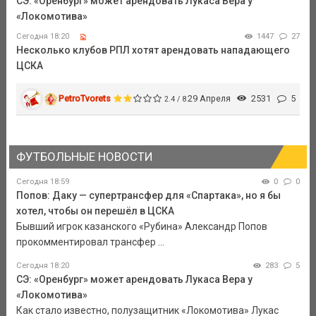
СЭ: «Оренбург» может арендовать Лукаса Вера у
«Локомотива»
Сегодня 18:20
1447
27
Несколько клубов РПЛ хотят арендовать нападающего
ЦСКА
PetroTvorets
29 Апреля
2531
5
2.4 / 8
ФУТБОЛЬНЫЕ НОВОСТИ
Сегодня 18:59
0
0
Попов: Даку — супертрансфер для «Спартака», но я бы
хотел, чтобы он перешёл в ЦСКА
Бывший игрок казанского «Рубина» Александр Попов
прокомментировал трансфер ...
Сегодня 18:20
283
5
СЭ: «Оренбург» может арендовать Лукаса Вера у
«Локомотива»
Как стало известно, полузащитник «Локомотива» Лукас