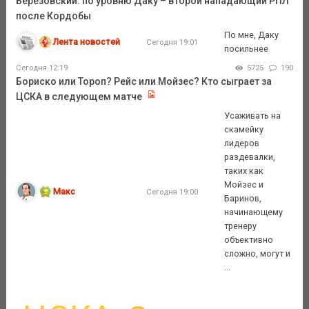
Березовский: по уровню Даку – второй нападающий РПЛ
после Кордобы
По мне, Даку
Лента новостей
Сегодня 19:01
посильнее
Сегодня 12:19
5725
190
Бориско или Тороп? Рейс или Мойзес? Кто сыграет за
ЦСКА в следующем матче
Усаживать на
скамейку
лидеров
раздевалки,
таких как
Мойзес и
Макс
Сегодня 19:00
Баринов,
начинающему
тренеру
объективно
сложно, могут и
...