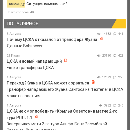
команду. Ситуация изменилась?
Всего голосов: 40
ПОПУЛЯРНОЕ
3 Августа
14633
441
Почему ЦСКА отказался от трансфера Жуана
Данные Bobsoccer.
29 Июля
23110
429
ЦСКА и новый нападающий
Еще о трансферах ЦСКА.
1 Августа
12599
258
Переход Жуана в ЦСКА может сорваться
Трансфер нападающего Жуана Сантоса из "Гезтепе" в ЦСКА
может сорваться.
1 Августа
3982
246
ЦСКА не смог победить «Крылья Советов» в матче 2-го
тура РПЛ, 1:1
Завершился матч 2-го тура Альфа-Банк Российской