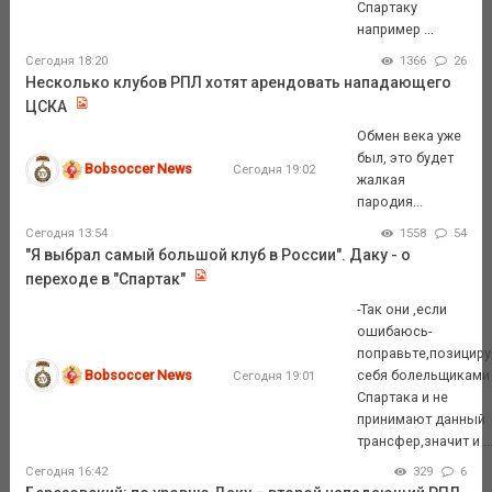
Спартаку
например ...
Сегодня 18:20
1366
26
Несколько клубов РПЛ хотят арендовать нападающего
ЦСКА
Обмен века уже
был, это будет
Bobsoccer News
Сегодня 19:02
жалкая
пародия...
Сегодня 13:54
1558
54
"Я выбрал самый большой клуб в России". Даку - о
переходе в "Спартак"
-Так они ,если
ошибаюсь-
поправьте,позицир
Bobsoccer News
себя болельщиками
Сегодня 19:01
Спартака и не
принимают данный
трансфер,значит и ..
Сегодня 16:42
329
6