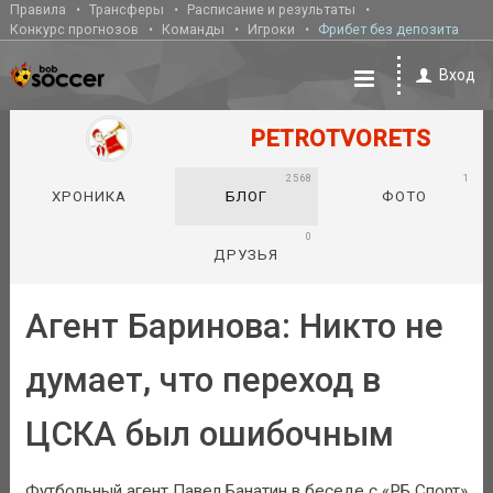
Правила
Трансферы
Расписание и результаты
Конкурс прогнозов
Команды
Игроки
Фрибет без депозита
Вход
PETROTVORETS
2568
1
ХРОНИКА
БЛОГ
ФОТО
0
ДРУЗЬЯ
Агент Баринова: Никто не
думает, что переход в
ЦСКА был ошибочным
Футбольный агент Павел Банатин в беседе с «РБ Спорт»