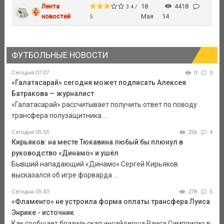
Лента
18
4418
3.4 /
новостей
Мая
14
5
ФУТБОЛЬНЫЕ НОВОСТИ
Сегодня 07:07
0
0
«Галатасарай» сегодня может подписать Алексея
Батракова — журналист
«Галатасарай» рассчитывает получить ответ по поводу
трансфера полузащитника ...
Сегодня 05:55
256
4
Кирьяков: на месте Тюкавина любый бы плюнул в
руководство «Динамо» и ушёл
Бывший нападающий «Динамо» Сергей Кирьяков
высказался об игре форварда ...
Сегодня 05:43
278
5
«Фламенго» не устроила форма оплаты трансфера Луиса
Энрике - источник
Как сообщает бразильская инсайдерша Раиса Симплисио в