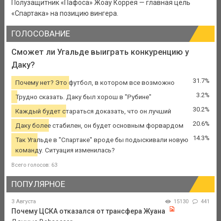
Полузащитник «Пафоса» Жоау Коррея — главная цель
«Спартака» на позицию вингера.
ГОЛОСОВАНИЕ
Сможет ли Угальде выиграть конкуренцию у
Даку?
31.7%
Почему нет? Это футбол, в котором все возможно
3.2%
Трудно сказать. Даку был хорош в "Рубине"
30.2%
Каждый будет стараться доказать, что он лучший
20.6%
Даку более стабилен, он будет основным форвардом
14.3%
Так Угальде в "Спартаке" вроде бы подыскивали новую
команду. Ситуация изменилась?
Всего голосов: 63
ПОПУЛЯРНОЕ
3 Августа
15130
441
Почему ЦСКА отказался от трансфера Жуана