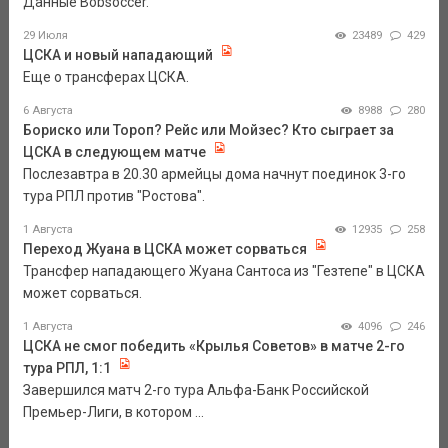
Данные Bobsoccer.
29 Июля
23489
429
ЦСКА и новый нападающий
Еще о трансферах ЦСКА.
6 Августа
8988
280
Бориско или Тороп? Рейс или Мойзес? Кто сыграет за
ЦСКА в следующем матче
Послезавтра в 20.30 армейцы дома начнут поединок 3-го
тура РПЛ против "Ростова".
1 Августа
12935
258
Переход Жуана в ЦСКА может сорваться
Трансфер нападающего Жуана Сантоса из "Гезтепе" в ЦСКА
может сорваться.
1 Августа
4096
246
ЦСКА не смог победить «Крылья Советов» в матче 2-го
тура РПЛ, 1:1
Завершился матч 2-го тура Альфа-Банк Российской
Премьер-Лиги, в котором ...