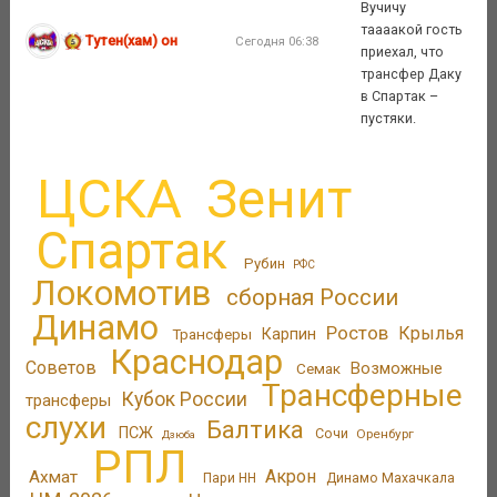
Вучичу
таааакой гость
Тутен(хам) он
Сегодня 06:38
приехал, что
трансфер Даку
в Спартак –
пустяки.
ЦСКА
Зенит
Спартак
Рубин
РФС
Локомотив
сборная России
Динамо
Ростов
Крылья
Трансферы
Карпин
Краснодар
Советов
Возможные
Семак
Трансферные
Кубок России
трансферы
слухи
Балтика
ПСЖ
Сочи
Оренбург
Дзюба
РПЛ
Акрон
Ахмат
Пари НН
Динамо Махачкала