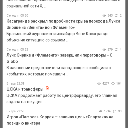
социальной сети Х, ...
Сегодня 05:30
343
2
Касагранде раскрыл подробности срыва перехода Луиса
Энрике из «Зенита» во «Фламенго»
Бразильский журналист и инсайдер Вене Касагранде
объяснил ситуацию со срывом ...
Сегодня 05:23
279
4
Луис Энрике и «Фламенго» завершили переговоры - O
Globo
В заявлении представители нападающего сообщили о
«событиях, которые помешали ...
Вчера 23:31
4277
104
ЦСКА и трансферы
ЦСКА продолжает работу по центрфорварду, это главная
задача на текущее ...
Вчера 22:58
1716
30
Игрок «Пафоса» Коррея — главная цель «Спартака» на
позицию вингера