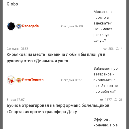
Globo
Может они
просто в
адеквате?
Renegade
Сегодня 07:00
Понимают
реальную
цену...?
Сегодня 05:55
256
4
Кирьяков: на месте Тюкавина любый бы плюнул в
руководство «Динамо» и ушёл
Забывает про
ветеранов и
PetroTvorets
экономит на
Сегодня 06:51
них. Это он не
про себя ли?
Вчера 17:07
1677
26
Бубнов отреагировал на перформанс болельщиков
«Спартака» против трансфера Даку
Оффтоп ,
конечно. Но в