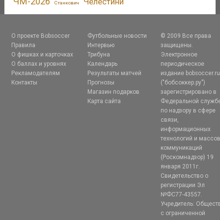
ЧМ-2026
Челестини
Станкович
О проекте Bobsoccer
Футбольные новости
© 2009 Все права
Правила
Интервью
защищены.
О фишках и карточках
Трибуна
Электронное
О баллах и уровнях
Календарь
периодическое
Рекламодателям
Результаты матчей
издание bobsoccer.r
Контакты
Прогнозы
("бобсоккер.ру")
Магазин подарков
зарегистрировано в
Карта сайта
Федеральной служб
по надзору в сфере
связи,
информационных
технологий и массо
коммуникаций
(Роскомнадзор) 19
января 2011г.
Свидетельство о
регистрации Эл
№ФС77-43557.
Учредитель: Общест
с ограниченной