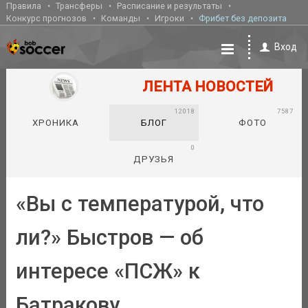
Правила
Трансферы
Расписание и результаты
Конкурс прогнозов
Команды
Игроки
Фрибет без депозита
Вход
ЛЕНТА НОВОСТЕЙ
12018
7587
ХРОНИКА
БЛОГ
ФОТО
0
ДРУЗЬЯ
«Вы с температурой, что
ли?» Быстров — об
интересе «ПСЖ» к
Батракову