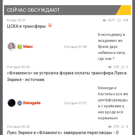
СЕЙЧАС ОБСУЖДАЮТ
Вчера 23:31
4277
104
ЦСКА и трансферы
В молодёжку и
академию же
Макс
брали двух
Сегодня 07:08
забивных напа,
где они ?
Сегодня 05:43
278
5
«Фламенго» не устроила форма оплаты трансфера Луиса
Энрике - источник
Кеннеди и
Кастильо все же
центрфорварды,
Renegade
Сегодня 07:07
а с крайками у
них вроде все
нормально
Сегодня 05:23
279
4
Луис Энрике и «Фламенго» завершили переговоры - O