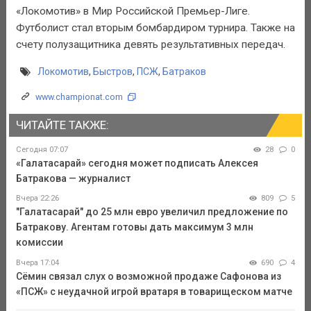
«Локомотив» в Мир Российской Премьер-Лиге.
Футболист стал вторым бомбардиром турнира. Также на
счету полузащитника девять результативных передач.
Локомотив
,
Быстров
,
ПСЖ
,
Батраков
www.championat.com
ЧИТАЙТЕ ТАКЖЕ:
Сегодня 07:07
28
0
«Галатасарай» сегодня может подписать Алексея
Батракова — журналист
Вчера 22:26
809
5
"Галатасарай" до 25 млн евро увеличил предложение по
Батракову. Агентам готовы дать максимум 3 млн
комиссии
Вчера 17:04
690
4
Сёмин связал слух о возможной продаже Сафонова из
«ПСЖ» с неудачной игрой вратаря в товарищеском матче