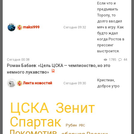
Если что и
предъявить
Торопу, то
долго вводил
maksi999
мяч в игру. Как
Сегодня 09:32
будто ждал
когда Ростов в
прессинг
выстроится.
Сегодня 00:38
1785
44
Роман Бабаев: «Цель ЦСКА — чемпионство, но это
немного лукавство»
Кристиан,
Лента новостей
Сегодня 09:30
доброе утро
ЦСКА
Зенит
Спартак
Рубин
РФС
Локомотив