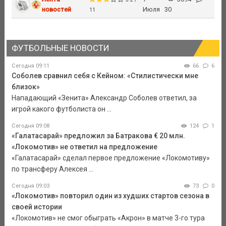
новостей
Июля
30
11
ФУТБОЛЬНЫЕ НОВОСТИ
Сегодня 09:11
66
6
Соболев сравнил себя с Кейном: «Стилистически мне
близок»
Нападающий «Зенита» Александр Соболев ответил, за
игрой какого футболиста он ...
Сегодня 09:08
124
1
«Галатасарай» предложил за Батракова € 20 млн.
«Локомотив» не ответил на предложение
«Галатасарай» сделал первое предложение «Локомотиву»
по трансферу Алексея ...
Сегодня 09:03
73
0
«Локомотив» повторил один из худших стартов сезона в
своей истории
«Локомотив» не смог обыграть «Акрон» в матче 3-го тура