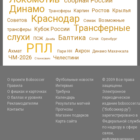
сборная России
Динамо
Ростов
Крылья
Трансферы
Карпин
Краснодар
Советов
Возможные
Семак
Трансферные
Кубок России
трансферы
слухи
Балтика
ПСЖ
Сочи
Оренбург
Дзюба
РПЛ
Акрон
Ахмат
Пари НН
Динамо Махачкала
ЧМ-2026
Челестини
Станкович
О проекте Bobsoccer
Футбольные новости
© 2009 Все права
Правила
Интервью
защищены.
О фишках и карточках
Трибуна
Электронное
О баллах и уровнях
Календарь
периодическое
Рекламодателям
Результаты матчей
издание bobsoccer.r
Контакты
Прогнозы
("бобсоккер.ру")
Магазин подарков
зарегистрировано в
Карта сайта
Федеральной служб
по надзору в сфере
связи,
информационных