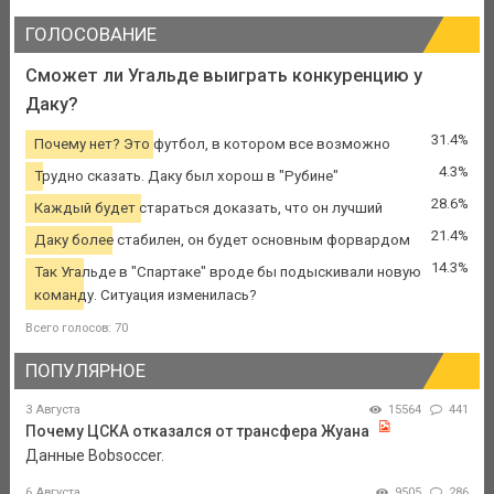
ГОЛОСОВАНИЕ
Сможет ли Угальде выиграть конкуренцию у
Даку?
31.4%
Почему нет? Это футбол, в котором все возможно
4.3%
Трудно сказать. Даку был хорош в "Рубине"
28.6%
Каждый будет стараться доказать, что он лучший
21.4%
Даку более стабилен, он будет основным форвардом
14.3%
Так Угальде в "Спартаке" вроде бы подыскивали новую
команду. Ситуация изменилась?
Всего голосов: 70
ПОПУЛЯРНОЕ
3 Августа
15564
441
Почему ЦСКА отказался от трансфера Жуана
Данные Bobsoccer.
6 Августа
9505
286