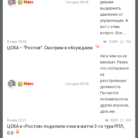
Макс
умения
Сегодня 09:34
выдержать
давление от
управленцев. А
вот с этим
вопрос. Все ...
Вчера 18:03
10244
753
ЦСКА – "Ростов". Смотрим и обсуждаем
Ни в чем он не
виноват. Разве
что согласился
на
расстрельную
Макс
Сегодня 09:33
должность.
Пытается
положиться на
других игроков,
дать им ...
Вчера 22:21
3259
269
ЦСКА и «Ростов» поделили очки в матче 3-го тура РПЛ,
0:0