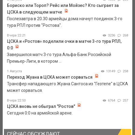
Бориско или Тороп? Рейс или Мойзес? Кто сыграет за
ЦСКА в следующем матче
Послезавтра в 20.30 армейцы дома начнут поединок 3-го
тура РПЛ против "Ростова".
Вчера 22:21
3236
268
ЦСКА и «Ростов» поделили очки в матче 3-го тура РПЛ,
0:0
Завершился матч 3-го тура Альфа-Банк Российской
Премьер-Лиги, в котором ...
1 Августа
13149
258
Переход Жуана в ЦСКА может сорваться
Трансфер нападающего Жуана Сантоса из "Гезтепе" в ЦСКА
может сорваться.
Вчера 22:50
6764
257
ЦСКА вновь не обыграл "Ростов"
Сегодня 0:0 на армейской арене.
СЕЙЧАС ОБСУЖДАЮТ