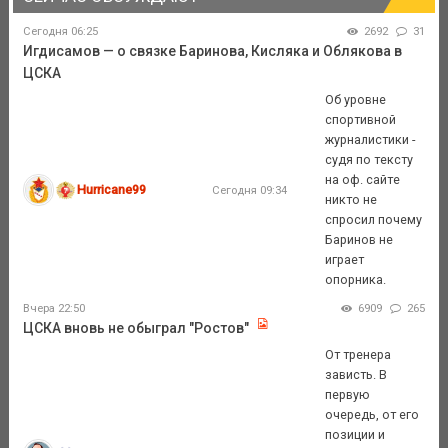
Сегодня 06:25
2692
31
Игдисамов — о связке Баринова, Кисляка и Облякова в
ЦСКА
Об уровне
спортивной
журналистики -
судя по тексту
на оф. сайте
Hurricane99
Сегодня 09:34
никто не
спросил почему
Баринов не
играет
опорника.
Вчера 22:50
6909
265
ЦСКА вновь не обыграл "Ростов"
От тренера
зависть. В
первую
очередь, от его
позиции и