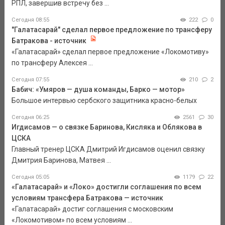
РПЛ, завершив встречу без ...
Сегодня 08:55
222
0
"Галатасарай" сделал первое предложение по трансферу
Батракова - источник
«Галатасарай» сделал первое предложение «Локомотиву»
по трансферу Алексея ...
Сегодня 07:55
210
2
Бабич: «Умяров — душа команды, Барко — мотор»
Большое интервью сербского защитника красно-белых
Сегодня 06:25
2561
30
Игдисамов — о связке Баринова, Кисляка и Облякова в
ЦСКА
Главный тренер ЦСКА Дмитрий Игдисамов оценил связку
Дмитрия Баринова, Матвея ...
Сегодня 05:05
1179
22
«Галатасарай» и «Локо» достигли соглашения по всем
условиям трансфера Батракова — источник
«Галатасарай» достиг соглашения с московским
«Локомотивом» по всем условиям ...