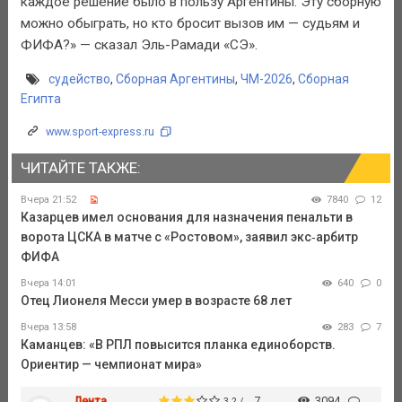
каждое решение было в пользу Аргентины. Эту сборную
можно обыграть, но кто бросит вызов им — судьям и
ФИФА?» — сказал Эль-Рамади «СЭ».
судейство
,
Сборная Аргентины
,
ЧМ-2026
,
Сборная
Египта
www.sport-express.ru
ЧИТАЙТЕ ТАКЖЕ:
Вчера 21:52
7840
12
Казарцев имел основания для назначения пенальти в
ворота ЦСКА в матче с «Ростовом», заявил экс‑арбитр
ФИФА
Вчера 14:01
640
0
Отец Лионеля Месси умер в возрасте 68 лет
Вчера 13:58
283
7
Каманцев: «В РПЛ повысится планка единоборств.
Ориентир — чемпионат мира»
Лента
7
3094
3.2 /