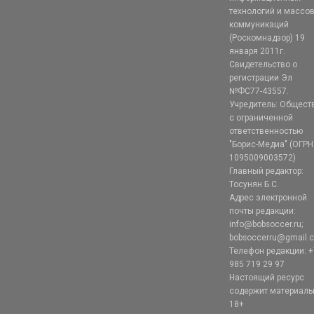
технологий и массо
коммуникаций
(Роскомнадзор) 19
января 2011г.
Свидетельство о
регистрации Эл
№ФС77-43557.
Учредитель: Общест
с ограниченной
ответственностью
"Борис-Медиа" (ОГРН
1095009003572)
Главный редактор:
Тосунян Б.С.
Адрес электронной
почты редакции:
info@bobsoccer.ru;
bobsoccerru@gmail.
Телефон редакции: +
985 719 29 97
Настоящий ресурс
содержит материал
18+