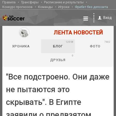
Правила
Трансферы
Расписание и результаты
Конкурс прогнозов
Команды
Игроки
Фрибет без депозита
Вход
ЛЕНТА НОВОСТЕЙ
12058
7602
ХРОНИКА
БЛОГ
ФОТО
0
ДРУЗЬЯ
"Все подстроено. Они даже
не пытаются это
скрывать". В Египте
заявили о предвзятом