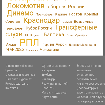
Локомотив
сборная России
Динамо
Ростов
Крылья
Трансферы
Карпин
Краснодар
Советов
Возможные
Семак
Трансферные
Кубок России
трансферы
слухи
Балтика
ПСЖ
Сочи
Оренбург
Дзюба
РПЛ
Акрон
Ахмат
Пари НН
Динамо Махачкала
ЧМ-2026
Челестини
Станкович
О проекте Bobsoccer
Футбольные новости
© 2009 Все права
Правила
Интервью
защищены.
О фишках и карточках
Трибуна
Электронное
О баллах и уровнях
Календарь
периодическое
Рекламодателям
Результаты матчей
издание bobsoccer.r
Контакты
Прогнозы
("бобсоккер.ру")
Магазин подарков
зарегистрировано в
Карта сайта
Федеральной служб
по надзору в сфере