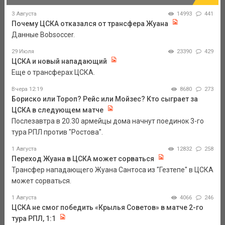
3 Августа
14993
441
Почему ЦСКА отказался от трансфера Жуана
Данные Bobsoccer.
29 Июля
23390
429
ЦСКА и новый нападающий
Еще о трансферах ЦСКА.
Вчера 12:19
8680
273
Бориско или Тороп? Рейс или Мойзес? Кто сыграет за
ЦСКА в следующем матче
Послезавтра в 20.30 армейцы дома начнут поединок 3-го
тура РПЛ против "Ростова".
1 Августа
12832
258
Переход Жуана в ЦСКА может сорваться
Трансфер нападающего Жуана Сантоса из "Гезтепе" в ЦСКА
может сорваться.
1 Августа
4066
246
ЦСКА не смог победить «Крылья Советов» в матче 2-го
тура РПЛ, 1:1