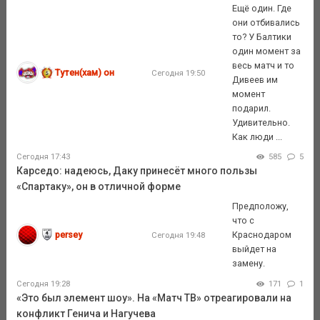
Ещё один. Где
они отбивались
то? У Балтики
один момент за
весь матч и то
Тутен(хам) он
Сегодня 19:50
Дивеев им
момент
подарил.
Удивительно.
Как люди ...
Сегодня 17:43
585
5
Карседо: надеюсь, Даку принесёт много пользы
«Спартаку», он в отличной форме
Предположу,
что с
persey
Краснодаром
Сегодня 19:48
выйдет на
замену.
Сегодня 19:28
171
1
«Это был элемент шоу». На «Матч ТВ» отреагировали на
конфликт Генича и Нагучева