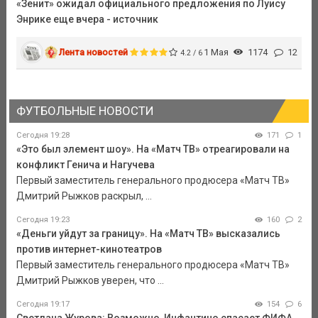
«Зенит» ожидал официального предложения по Луису
Энрике еще вчера - источник
Лента новостей
1 Мая
1174
12
4.2 / 6
ФУТБОЛЬНЫЕ НОВОСТИ
Сегодня 19:28
171
1
«Это был элемент шоу». На «Матч ТВ» отреагировали на
конфликт Генича и Нагучева
Первый заместитель генерального продюсера «Матч ТВ»
Дмитрий Рыжков раскрыл, ...
Сегодня 19:23
160
2
«Деньги уйдут за границу». На «Матч ТВ» высказались
против интернет-кинотеатров
Первый заместитель генерального продюсера «Матч ТВ»
Дмитрий Рыжков уверен, что ...
Сегодня 19:17
154
6