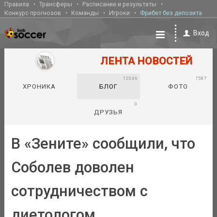
Правила
Трансферы
Расписание и результаты
Конкурс прогнозов
Команды
Игроки
Фрибет без депозита
Вход
ЛЕНТА НОВОСТЕЙ
12046
7587
ХРОНИКА
БЛОГ
ФОТО
0
ДРУЗЬЯ
В «Зените» сообщили, что
Соболев доволен
сотрудничеством с
диетологом