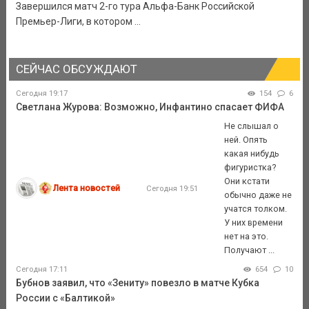
Завершился матч 2-го тура Альфа-Банк Российской
Премьер-Лиги, в котором ...
СЕЙЧАС ОБСУЖДАЮТ
Сегодня 19:17
154
6
Светлана Журова: Возможно, Инфантино спасает ФИФА
Не слышал о
ней. Опять
какая нибудь
фигуристка?
Они кстати
Лента новостей
Сегодня 19:51
обычно даже не
учатся толком.
У них времени
нет на это.
Получают ...
Сегодня 17:11
654
10
Бубнов заявил, что «Зениту» повезло в матче Кубка
России с «Балтикой»