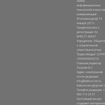
связи,
информационных
технологий и массо
коммуникаций
(Роскомнадзор) 19
января 2011г.
Свидетельство о
регистрации Эл
№ФС77-43557.
Учредитель: Общест
с ограниченной
ответственностью
"Борис-Медиа" (ОГРН
1095009003572)
Главный редактор:
Тосунян Б.С.
Адрес электронной
почты редакции:
info@bobsoccer.ru;
bobsoccerru@gmail.
Телефон редакции: +
985 719 29 97
Настоящий ресурс
содержит материал