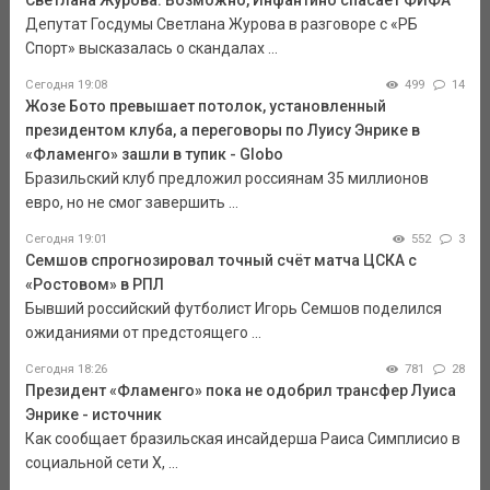
Светлана Журова: Возможно, Инфантино спасает ФИФА
Депутат Госдумы Светлана Журова в разговоре с «РБ
Спорт» высказалась о скандалах ...
Сегодня 19:08
499
14
Жозе Бото превышает потолок, установленный
президентом клуба, а переговоры по Луису Энрике в
«Фламенго» зашли в тупик - Globo
Бразильский клуб предложил россиянам 35 миллионов
евро, но не смог завершить ...
Сегодня 19:01
552
3
Семшов спрогнозировал точный счёт матча ЦСКА с
«Ростовом» в РПЛ
Бывший российский футболист Игорь Семшов поделился
ожиданиями от предстоящего ...
Сегодня 18:26
781
28
Президент «Фламенго» пока не одобрил трансфер Луиса
Энрике - источник
Как сообщает бразильская инсайдерша Раиса Симплисио в
социальной сети Х, ...