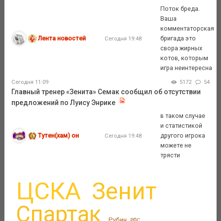
Поток бреда.
Ваша
комментаторская
Лента новостей
бригада это
Сегодня 19:48
свора жирных
котов, которым
игра неинтересна
Сегодня 11:09
5172
54
Главный тренер «Зенита» Семак сообщил об отсутствии
предложений по Луису Энрике
в таком случае
и статистикой
Тутен(хам) он
другого игрока
Сегодня 19:48
можете не
трясти
ЦСКА
Зенит
Спартак
Рубин
РФС