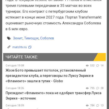
тремя голевыми передачами в 35 матчах во всех
турнирах. Его контракт с петербургским клубом
истекает в конце июня 2027 года. Портал Transfermarkt
оценивает рыночную стоимость Александра Соболева
в 6 млн евро.
Зенит
,
Тимощук
,
Соболев
matchtv.ru
ЧИТАЙТЕ ТАКЖЕ:
Сегодня 19:08
532
14
Жозе Бото превышает потолок, установленный
президентом клуба, а переговоры по Луису Энрике в
«Фламенго» зашли в тупик - Globo
Сегодня 18:26
795
28
Президент «Фламенго» пока не одобрил трансфер Луиса
Энрике - источник
Сегодня 18:09
784
13