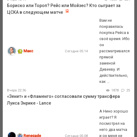
Бориско или Тороп? Рейс или Мойзес? Кто сыграет за
ЦСКА в следующем матче
Вам не
понравилась
покупка Рейса в
своё время. Ибо
он
Макс
рассматривался
Сегодня 05:14
прямой
заменой
Дивееву. И
действительно,
как ...
Вчера 22:36
1878
25
«Зенит» и «Фламенго» согласовали сумму трансфера
Луиса Энрике - Lance
А Нино хорошо
играет? Я
посмотрел на
него два матча
Renegade
и он меня не
Сегодня 05:08