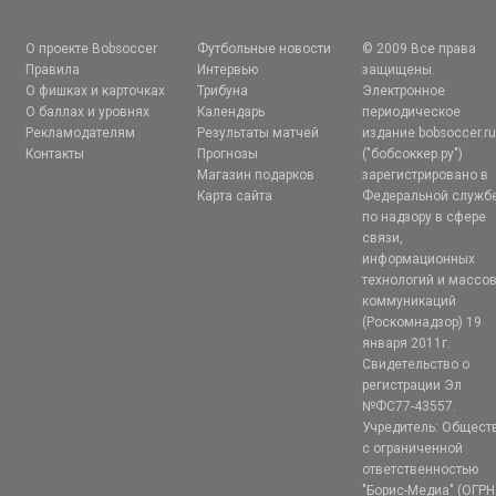
О проекте Bobsoccer
Футбольные новости
© 2009 Все права
Правила
Интервью
защищены.
О фишках и карточках
Трибуна
Электронное
О баллах и уровнях
Календарь
периодическое
Рекламодателям
Результаты матчей
издание bobsoccer.r
Контакты
Прогнозы
("бобсоккер.ру")
Магазин подарков
зарегистрировано в
Карта сайта
Федеральной служб
по надзору в сфере
связи,
информационных
технологий и массо
коммуникаций
(Роскомнадзор) 19
января 2011г.
Свидетельство о
регистрации Эл
№ФС77-43557.
Учредитель: Общест
с ограниченной
ответственностью
"Борис-Медиа" (ОГРН