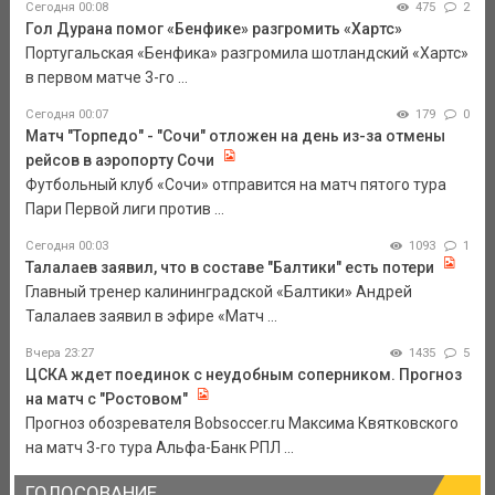
Сегодня 00:08
475
2
Гол Дурана помог «Бенфике» разгромить «Хартс»
Португальская «Бенфика» разгромила шотландский «Хартс»
в первом матче 3-го ...
Сегодня 00:07
179
0
Матч "Торпедо" - "Сочи" отложен на день из-за отмены
рейсов в аэропорту Сочи
Футбольный клуб «Сочи» отправится на матч пятого тура
Пари Первой лиги против ...
Сегодня 00:03
1093
1
Талалаев заявил, что в составе "Балтики" есть потери
Главный тренер калининградской «Балтики» Андрей
Талалаев заявил в эфире «Матч ...
Вчера 23:27
1435
5
ЦСКА ждет поединок с неудобным соперником. Прогноз
на матч с "Ростовом"
Прогноз обозревателя Bobsoccer.ru Максима Квятковского
на матч 3-го тура Альфа-Банк РПЛ ...
ГОЛОСОВАНИЕ