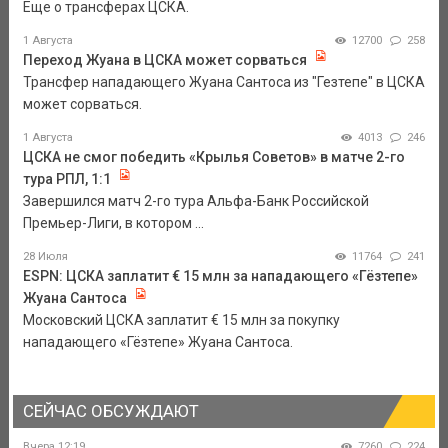
Еще о трансферах ЦСКА.
1 Августа
12700
258
Переход Жуана в ЦСКА может сорваться
Трансфер нападающего Жуана Сантоса из "Гезтепе" в ЦСКА
может сорваться.
1 Августа
4013
246
ЦСКА не смог победить «Крылья Советов» в матче 2-го
тура РПЛ, 1:1
Завершился матч 2-го тура Альфа-Банк Российской
Премьер-Лиги, в котором ...
28 Июля
11764
241
ESPN: ЦСКА заплатит € 15 млн за нападающего «Гёзтепе»
Жуана Сантоса
Московский ЦСКА заплатит € 15 млн за покупку
нападающего «Гёзтепе» Жуана Сантоса.
СЕЙЧАС ОБСУЖДАЮТ
Вчера 12:19
7260
224