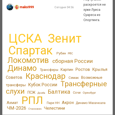
раскроется не
maksi999
Сегодня 04:56
хуже Луиса
Суареса из
Спортинга.
ЦСКА
Зенит
Спартак
Рубин
РФС
Локомотив
сборная России
Динамо
Ростов
Крылья
Трансферы
Карпин
Краснодар
Советов
Возможные
Семак
Трансферные
Кубок России
трансферы
слухи
Балтика
ПСЖ
Сочи
Оренбург
Дзюба
РПЛ
Акрон
Ахмат
Пари НН
Динамо Махачкала
ЧМ-2026
Челестини
Станкович