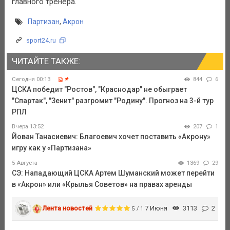
главного тренера.
Партизан
,
Акрон
sport24.ru
ЧИТАЙТЕ ТАКЖЕ:
Сегодня 00:13
844
6
ЦСКА победит "Ростов", "Краснодар" не обыграет
"Спартак", "Зенит" разгромит "Родину". Прогноз на 3-й тур
РПЛ
Вчера 13:52
207
1
Йован Танасиевич: Благоевич хочет поставить «Акрону»
игру как у «Партизана»
5 Августа
1369
29
СЭ: Нападающий ЦСКА Артем Шуманский может перейти
в «Акрон» или «Крылья Советов» на правах аренды
Лента новостей
7 Июня
3113
2
5 / 1