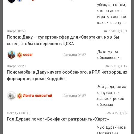
убеждает в том,
что он должен
играть в основе
как вы все тут ...
Вчера 18:59
1548
31
Попов: Даку — супертрансфер для «Спартака», но я бы
хотел, чтобы он перешёл в ЦСКА
Да кому ты
cesar
Сегодня 04:57
объясняешь.
Вчера 22:23
550
12
Пономарёв: в Даку ничего особенного, в РПЛ нет хороших
форвардов, кроме Кордобы
Это деда, когда
очнулся, так
Лента новостей
Сегодня 04:57
наших игроков
обзывал
Сегодня 00:08
475
2
Гол Дурана помог «Бенфике» разгромить «Хартс»
Чую Дуранчик в
Португалии