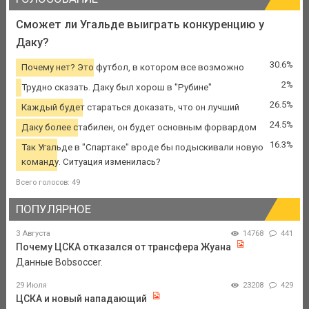
Сможет ли Угальде выиграть конкуренцию у
Даку?
30.6%
Почему нет? Это футбол, в котором все возможно
2%
Трудно сказать. Даку был хорош в "Рубине"
26.5%
Каждый будет стараться доказать, что он лучший
24.5%
Даку более стабилен, он будет основным форвардом
16.3%
Так Угальде в "Спартаке" вроде бы подыскивали новую
команду. Ситуация изменилась?
Всего голосов: 49
ПОПУЛЯРНОЕ
3 Августа
14768
441
Почему ЦСКА отказался от трансфера Жуана
Данные Bobsoccer.
29 Июля
23208
429
ЦСКА и новый нападающий