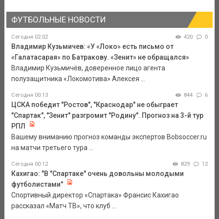
ФУТБОЛЬНЫЕ НОВОСТИ
Сегодня 02:02
420
0
Владимир Кузьмичев: «У «Локо» есть письмо от
«Галатасарая» по Батракову. «Зенит» не обращался»
Владимир Кузьмичёв, доверенное лицо агента
полузащитника «Локомотива» Алексея ...
Сегодня 00:13
844
6
ЦСКА победит "Ростов", "Краснодар" не обыграет
"Спартак", "Зенит" разгромит "Родину". Прогноз на 3-й тур
РПЛ
Вашему вниманию прогноз команды экспертов Bobsoccer.ru
на матчи третьего тура ...
Сегодня 00:12
829
12
Кахигао: "В "Спартаке" очень довольны молодыми
футболистами"
Спортивный директор «Спартака» Франсис Кахигао
рассказал «Матч ТВ», что клуб ...