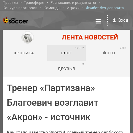
Правила
Трансферы
Расписание и результаты
Конкурс прогнозов
Команды
Игроки
Фрибет без депозита
Вход
ЛЕНТА НОВОСТЕЙ
12022
7581
ХРОНИКА
БЛОГ
ФОТО
0
ДРУЗЬЯ
Тренер «Партизана»
Благоевич возглавит
«Акрон» - источник
Как стало известно Sport24, главный тренер сербского