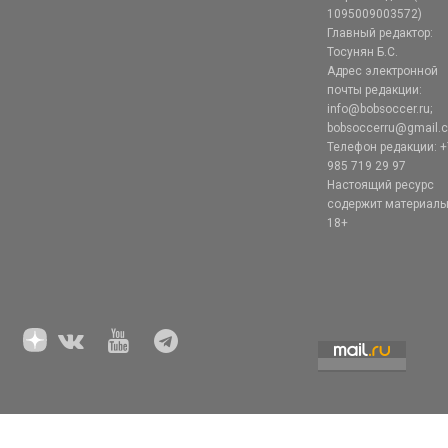
1095009003572)
Главный редактор:
Тосунян Б.С.
Адрес электронной
почты редакции:
info@bobsoccer.ru;
bobsoccerru@gmail.
Телефон редакции: +
985 719 29 97
Настоящий ресурс
содержит материал
18+