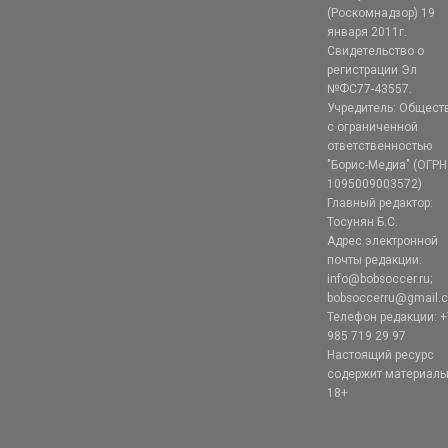
(Роскомнадзор) 19
января 2011г.
Свидетельство о
регистрации Эл
№ФС77-43557.
Учредитель: Общест
с ограниченной
ответственностью
"Борис-Медиа" (ОГРН
1095009003572)
Главный редактор:
Тосунян Б.С.
Адрес электронной
почты редакции:
info@bobsoccer.ru;
bobsoccerru@gmail.
Телефон редакции: +
985 719 29 97
Настоящий ресурс
содержит материал
18+