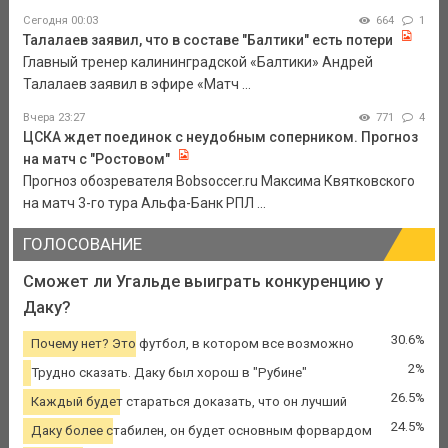
Сегодня 00:03
664
1
Талалаев заявил, что в составе "Балтики" есть потери
Главный тренер калининградской «Балтики» Андрей
Талалаев заявил в эфире «Матч ...
Вчера 23:27
771
4
ЦСКА ждет поединок с неудобным соперником. Прогноз
на матч с "Ростовом"
Прогноз обозревателя Bobsoccer.ru Максима Квятковского
на матч 3-го тура Альфа-Банк РПЛ ...
ГОЛОСОВАНИЕ
Сможет ли Угальде выиграть конкуренцию у
Даку?
30.6%
Почему нет? Это футбол, в котором все возможно
2%
Трудно сказать. Даку был хорош в "Рубине"
26.5%
Каждый будет стараться доказать, что он лучший
24.5%
Даку более стабилен, он будет основным форвардом