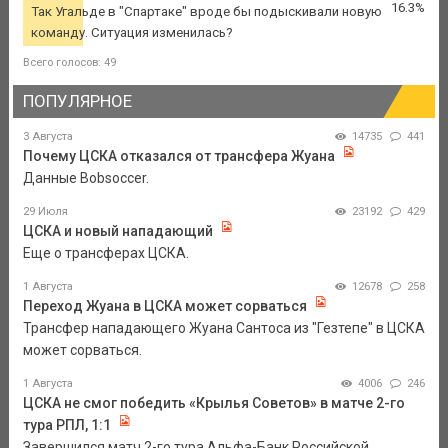
16.3%
Так Угальде в "Спартаке" вроде бы подыскивали новую
команду. Ситуация изменилась?
Всего голосов: 49
ПОПУЛЯРНОЕ
3 Августа
14735
441
Почему ЦСКА отказался от трансфера Жуана
Данные Bobsoccer.
29 Июля
23192
429
ЦСКА и новый нападающий
Еще о трансферах ЦСКА.
1 Августа
12678
258
Переход Жуана в ЦСКА может сорваться
Трансфер нападающего Жуана Сантоса из "Гезтепе" в ЦСКА
может сорваться.
1 Августа
4006
246
ЦСКА не смог победить «Крылья Советов» в матче 2-го
тура РПЛ, 1:1
Завершился матч 2-го тура Альфа-Банк Российской