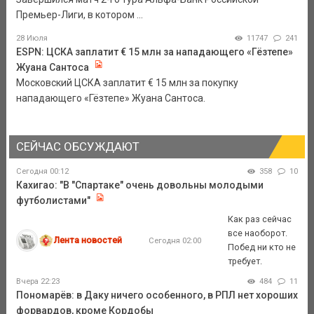
Премьер-Лиги, в котором ...
28 Июля
11747
241
ESPN: ЦСКА заплатит € 15 млн за нападающего «Гёзтепе»
Жуана Сантоса
Московский ЦСКА заплатит € 15 млн за покупку
нападающего «Гёзтепе» Жуана Сантоса.
СЕЙЧАС ОБСУЖДАЮТ
Сегодня 00:12
358
10
Кахигао: "В "Спартаке" очень довольны молодыми
футболистами"
Как раз сейчас
все наоборот.
Лента новостей
Сегодня 02:00
Побед ни кто не
требует.
Вчера 22:23
484
11
Пономарёв: в Даку ничего особенного, в РПЛ нет хороших
форвардов, кроме Кордобы