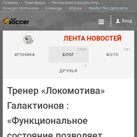
Правила
Трансферы
Расписание и результаты
Конкурс прогнозов
Команды
Игроки
Фрибет без депозита
Вход
ЛЕНТА НОВОСТЕЙ
12063
7581
ХРОНИКА
БЛОГ
ФОТО
0
ДРУЗЬЯ
Тренер «Локомотива»
Галактионов :
«Функциональное
состояние позволяет