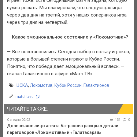
играет тоже. Есть сегодняшний матч и задача, которую
нужно решать. Мы планировали, что следующая игра
через два дня на третий, хотя у наших соперников игра
через три дня на четвертый.
—
Какое эмоциональное состояние у «Локомотива»?
— Все восстановились. Сегодня выбор в пользу игроков,
которые в большей степени играют в Кубке России.
Понятно, что победа дает эмоциональный всплеск, —
сказал Галактионов в эфире «Матч ТВ».
ЦСКА
,
Локомотив
,
Кубок России
,
Галактионов
matchtv.ru
ЧИТАЙТЕ ТАКЖЕ:
Сегодня 02:02
131
0
Доверенное лицо агента Батракова раскрыл детали
переговоров «Локомотива» и «Галатасарая»