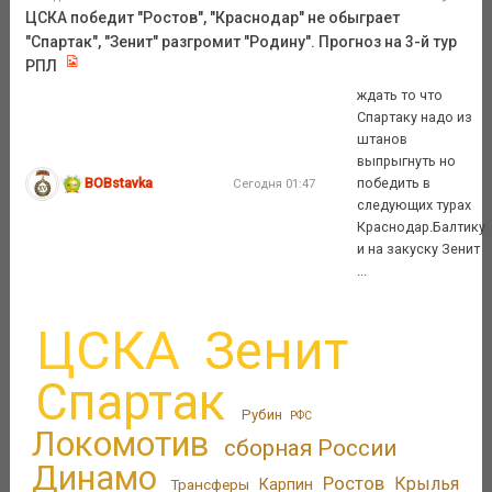
ЦСКА победит "Ростов", "Краснодар" не обыграет
"Спартак", "Зенит" разгромит "Родину". Прогноз на 3-й тур
РПЛ
ждать то что
Спартаку надо из
штанов
выпрыгнуть но
BOBstavka
победить в
Сегодня 01:47
следующих турах
Краснодар.Балтику
и на закуску Зенит
...
ЦСКА
Зенит
Спартак
Рубин
РФС
Локомотив
сборная России
Динамо
Ростов
Крылья
Трансферы
Карпин