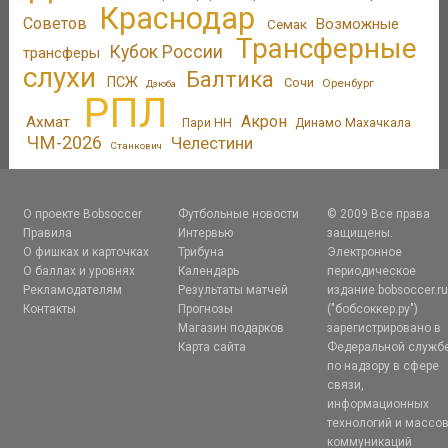
Краснодар
Советов
Возможные
Семак
Трансферные
Кубок России
трансферы
слухи
Балтика
ПСЖ
Сочи
Оренбург
Дзюба
РПЛ
Акрон
Ахмат
Пари НН
Динамо Махачкала
ЧМ-2026
Челестини
Станкович
О проекте Bobsoccer
Футбольные новости
© 2009 Все права
Правила
Интервью
защищены.
О фишках и карточках
Трибуна
Электронное
О баллах и уровнях
Календарь
периодическое
Рекламодателям
Результаты матчей
издание bobsoccer.r
Контакты
Прогнозы
("бобсоккер.ру")
Магазин подарков
зарегистрировано в
Карта сайта
Федеральной служб
по надзору в сфере
связи,
информационных
технологий и массо
коммуникаций