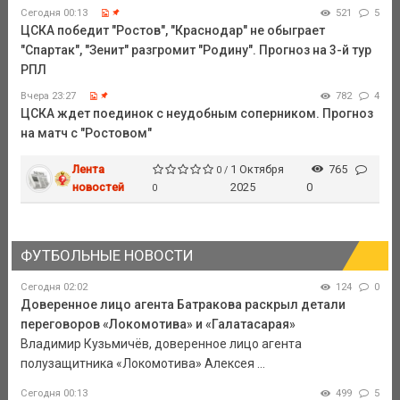
Сегодня 00:13
521
5
ЦСКА победит "Ростов", "Краснодар" не обыграет
"Спартак", "Зенит" разгромит "Родину". Прогноз на 3-й тур
РПЛ
Вчера 23:27
782
4
ЦСКА ждет поединок с неудобным соперником. Прогноз
на матч с "Ростовом"
Лента
1 Октября
765
0 /
новостей
2025
0
0
ФУТБОЛЬНЫЕ НОВОСТИ
Сегодня 02:02
124
0
Доверенное лицо агента Батракова раскрыл детали
переговоров «Локомотива» и «Галатасарая»
Владимир Кузьмичёв, доверенное лицо агента
полузащитника «Локомотива» Алексея ...
Сегодня 00:13
499
5