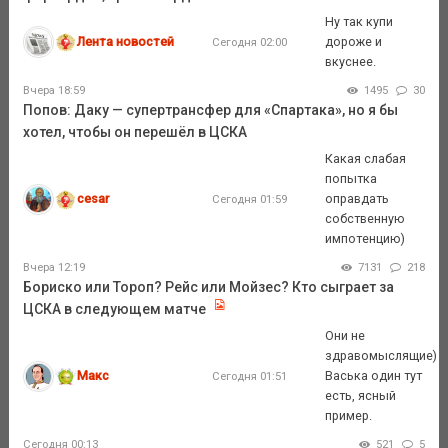
Ну так купи
Лента новостей
дороже и
Сегодня 02:00
вкуснее.
Вчера 18:59
1495
30
Попов: Даку — супертрансфер для «Спартака», но я бы
хотел, чтобы он перешёл в ЦСКА
Какая слабая
попытка
cesar
оправдать
Сегодня 01:59
собственную
импотенцию)
Вчера 12:19
7131
218
Бориско или Тороп? Рейс или Мойзес? Кто сыграет за
ЦСКА в следующем матче
Они не
здравомыслящие)
Макс
Васька один тут
Сегодня 01:51
есть, ясный
пример.
Сегодня 00:13
521
5