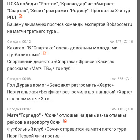
ЦСКА победит "Ростов", "Краснодар" не обыграет
"Спартак", "Зенит" разгромит "Родину". Прогноз на 3-й тур
РПЛ
Вашему вниманию прогноз команды экспертов Bobsoccer.ru
на матчи третьего тура ...
Сегодня 00:12
347
10
Кахигао: "В "Спартаке" очень довольны молодыми
футболистами"
Спортивный директор «Спартака» Франсис Кахигао
рассказал «Матч ТВ», что клуб ...
Сегодня 00:08
368
1
Гол Дурана помог «Бенфике» разгромить «Хартс»
Португальская «Бенфика» разгромила шотландский «Хартс»
в первом матче 3-го ...
Сегодня 00:07
118
0
Матч "Торпедо" - "Сочи" отложен на день из-за отмены
рейсов в аэропорту Сочи
Футбольный клуб «Сочи» отправится на матч пятого тура
Пари Первой лиги против ...