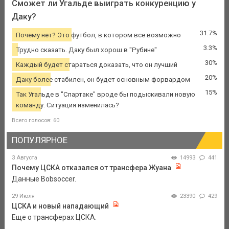
Сможет ли Угальде выиграть конкуренцию у
Даку?
31.7%
Почему нет? Это футбол, в котором все возможно
3.3%
Трудно сказать. Даку был хорош в "Рубине"
30%
Каждый будет стараться доказать, что он лучший
20%
Даку более стабилен, он будет основным форвардом
15%
Так Угальде в "Спартаке" вроде бы подыскивали новую
команду. Ситуация изменилась?
Всего голосов: 60
ПОПУЛЯРНОЕ
3 Августа
14993
441
Почему ЦСКА отказался от трансфера Жуана
Данные Bobsoccer.
29 Июля
23390
429
ЦСКА и новый нападающий
Еще о трансферах ЦСКА.