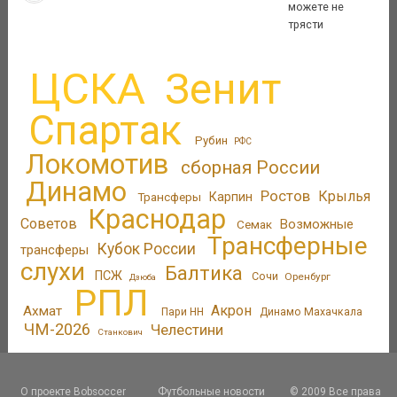
можете не
трясти
ЦСКА
Зенит
Спартак
Рубин
РФС
Локомотив
сборная России
Динамо
Ростов
Крылья
Трансферы
Карпин
Краснодар
Советов
Возможные
Семак
Трансферные
Кубок России
трансферы
слухи
Балтика
ПСЖ
Сочи
Оренбург
Дзюба
РПЛ
Акрон
Ахмат
Пари НН
Динамо Махачкала
ЧМ-2026
Челестини
Станкович
О проекте Bobsoccer
Футбольные новости
© 2009 Все права