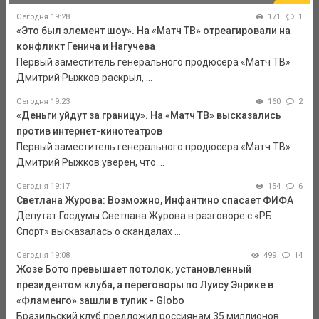
Сегодня 19:28
171
1
«Это был элемент шоу». На «Матч ТВ» отреагировали на
конфликт Генича и Нагучева
Первый заместитель генерального продюсера «Матч ТВ»
Дмитрий Рыжков раскрыл, ...
Сегодня 19:23
160
2
«Деньги уйдут за границу». На «Матч ТВ» высказались
против интернет-кинотеатров
Первый заместитель генерального продюсера «Матч ТВ»
Дмитрий Рыжков уверен, что ...
Сегодня 19:17
154
6
Светлана Журова: Возможно, Инфантино спасает ФИФА
Депутат Госдумы Светлана Журова в разговоре с «РБ
Спорт» высказалась о скандалах ...
Сегодня 19:08
499
14
Жозе Бото превышает потолок, установленный
президентом клуба, а переговоры по Луису Энрике в
«Фламенго» зашли в тупик - Globo
Бразильский клуб предложил россиянам 35 миллионов