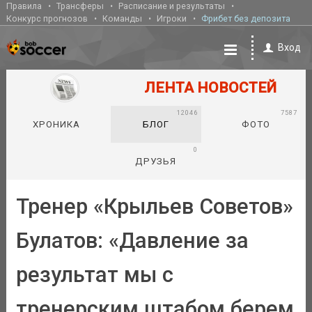
Правила
Трансферы
Расписание и результаты
Конкурс прогнозов
Команды
Игроки
Фрибет без депозита
Вход
ЛЕНТА НОВОСТЕЙ
12046
7587
ХРОНИКА
БЛОГ
ФОТО
0
ДРУЗЬЯ
Тренер «Крыльев Советов»
Булатов: «Давление за
результат мы с
тренерским штабом берем