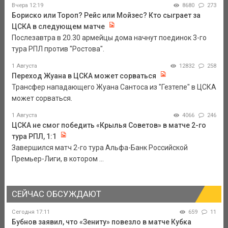
Вчера 12:19
8680
273
Бориско или Тороп? Рейс или Мойзес? Кто сыграет за
ЦСКА в следующем матче
Послезавтра в 20.30 армейцы дома начнут поединок 3-го
тура РПЛ против "Ростова".
1 Августа
12832
258
Переход Жуана в ЦСКА может сорваться
Трансфер нападающего Жуана Сантоса из "Гезтепе" в ЦСКА
может сорваться.
1 Августа
4066
246
ЦСКА не смог победить «Крылья Советов» в матче 2-го
тура РПЛ, 1:1
Завершился матч 2-го тура Альфа-Банк Российской
Премьер-Лиги, в котором ...
СЕЙЧАС ОБСУЖДАЮТ
Сегодня 17:11
659
11
Бубнов заявил, что «Зениту» повезло в матче Кубка