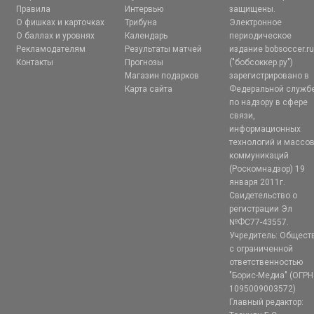
Правила
Интервью
защищены.
О фишках и карточках
Трибуна
Электронное
О баллах и уровнях
Календарь
периодическое
Рекламодателям
Результаты матчей
издание bobsoccer.r
Контакты
Прогнозы
("бобсоккер.ру")
Магазин подарков
зарегистрировано в
Карта сайта
Федеральной служб
по надзору в сфере
связи,
информационных
технологий и массо
коммуникаций
(Роскомнадзор) 19
января 2011г.
Свидетельство о
регистрации Эл
№ФС77-43557.
Учредитель: Общест
с ограниченной
ответственностью
"Борис-Медиа" (ОГРН
1095009003572)
Главный редактор: