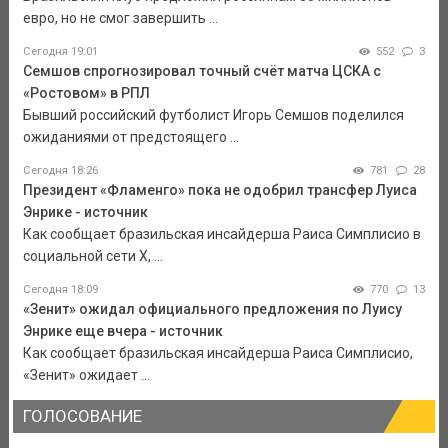
евро, но не смог завершить ...
Сегодня 19:01
552
3
Семшов спрогнозировал точный счёт матча ЦСКА с
«Ростовом» в РПЛ
Бывший российский футболист Игорь Семшов поделился
ожиданиями от предстоящего ...
Сегодня 18:26
781
28
Президент «Фламенго» пока не одобрил трансфер Луиса
Энрике - источник
Как сообщает бразильская инсайдерша Раиса Симплисио в
социальной сети Х, ...
Сегодня 18:09
770
13
«Зенит» ожидал официального предложения по Луису
Энрике еще вчера - источник
Как сообщает бразильская инсайдерша Раиса Симплисио,
«Зенит» ожидает ...
ГОЛОСОВАНИЕ