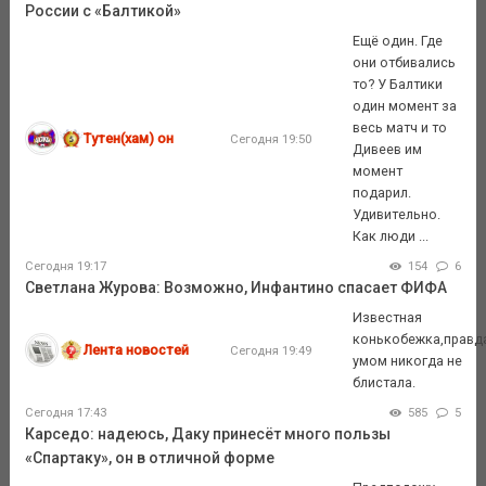
России с «Балтикой»
Ещё один. Где
они отбивались
то? У Балтики
один момент за
весь матч и то
Тутен(хам) он
Сегодня 19:50
Дивеев им
момент
подарил.
Удивительно.
Как люди ...
Сегодня 19:17
154
6
Светлана Журова: Возможно, Инфантино спасает ФИФА
Известная
конькобежка,правд
Лента новостей
Сегодня 19:49
умом никогда не
блистала.
Сегодня 17:43
585
5
Карседо: надеюсь, Даку принесёт много пользы
«Спартаку», он в отличной форме