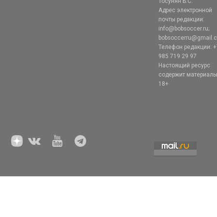
Тосунян Б.С.
Адрес электронной
почты редакции:
info@bobsoccer.ru;
bobsoccerru@gmail.
Телефон редакции: +
985 719 29 97
Настоящий ресурс
содержит материал
18+