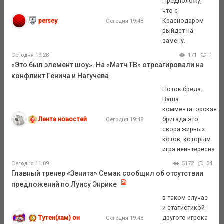
Предположу,
что с
persey
Краснодаром
Сегодня 19:48
выйдет на
замену.
Сегодня 19:28
171
1
«Это был элемент шоу». На «Матч ТВ» отреагировали на
конфликт Генича и Нагучева
Поток бреда.
Ваша
комментаторская
Лента новостей
бригада это
Сегодня 19:48
свора жирных
котов, которым
игра неинтересна
Сегодня 11:09
5172
54
Главный тренер «Зенита» Семак сообщил об отсутствии
предложений по Луису Энрике
в таком случае
и статистикой
Тутен(хам) он
другого игрока
Сегодня 19:48