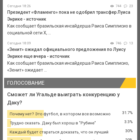
Сегодня 18:26
744
23
Президент «Фламенго» пока не одобрил трансфер Луиса
Энрике - источник
Как сообщает бразильская инсайдерша Раиса Симплисио в
социальной сети Х, ...
Сегодня 18:09
746
13
«Зенит» ожидал официального предложения по Луису
Энрике еще вчера - источник
Как сообщает бразильская инсайдерша Раиса Симплисио,
«Зенит» ожидает ...
ГОЛОСОВАНИЕ
Сможет ли Угальде выиграть конкуренцию у
Даку?
31.7%
Почему нет? Это футбол, в котором все возможно
3.3%
Трудно сказать. Даку был хорош в "Рубине"
30%
Каждый будет стараться доказать, что он лучший
20%