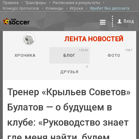
Правила
Трансферы
Расписание и результаты
Конкурс прогнозов
Команды
Игроки
Фрибет без депозита
Вход
ЛЕНТА НОВОСТЕЙ
12046
7587
ХРОНИКА
БЛОГ
ФОТО
0
ДРУЗЬЯ
Тренер «Крыльев Советов»
Булатов — о будущем в
клубе: «Руководство знает
где меня найти, будем