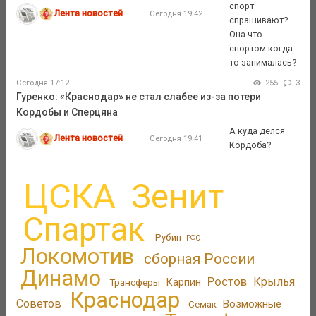
спорт
Лента новостей
Сегодня 19:42
спрашивают?
Она что
спортом когда
то занималась?
Сегодня 17:12
255
3
Гуренко: «Краснодар» не стал слабее из-за потери
Кордобы и Сперцяна
А куда делся
Лента новостей
Сегодня 19:41
Кордоба?
ЦСКА
Зенит
Спартак
Рубин
РФС
Локомотив
сборная России
Динамо
Ростов
Крылья
Трансферы
Карпин
Краснодар
Советов
Возможные
Семак