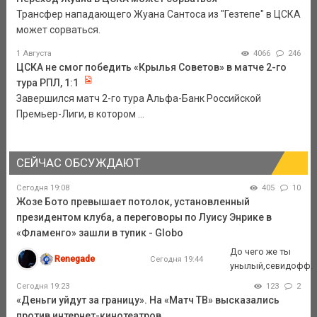
Трансфер нападающего Жуана Сантоса из "Гезтепе" в ЦСКА
может сорваться.
1 Августа
4066
246
ЦСКА не смог победить «Крылья Советов» в матче 2-го
тура РПЛ, 1:1
Завершился матч 2-го тура Альфа-Банк Российской
Премьер-Лиги, в котором ...
СЕЙЧАС ОБСУЖДАЮТ
Сегодня 19:08
405
10
Жозе Бото превышает потолок, установленный
президентом клуба, а переговоры по Луису Энрике в
«Фламенго» зашли в тупик - Globo
До чего же ты
Renegade
Сегодня 19:44
унылый,севидофф.
Сегодня 19:23
123
2
«Деньги уйдут за границу». На «Матч ТВ» высказались
против интернет-кинотеатров