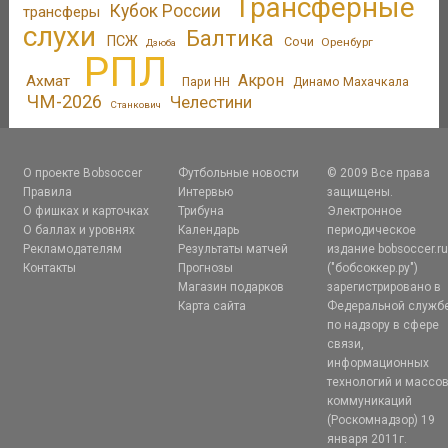
Трансферные
Кубок России
трансферы
слухи
Балтика
ПСЖ
Сочи
Оренбург
Дзюба
РПЛ
Акрон
Ахмат
Пари НН
Динамо Махачкала
ЧМ-2026
Челестини
Станкович
О проекте Bobsoccer
Футбольные новости
© 2009 Все права
Правила
Интервью
защищены.
О фишках и карточках
Трибуна
Электронное
О баллах и уровнях
Календарь
периодическое
Рекламодателям
Результаты матчей
издание bobsoccer.r
Контакты
Прогнозы
("бобсоккер.ру")
Магазин подарков
зарегистрировано в
Карта сайта
Федеральной служб
по надзору в сфере
связи,
информационных
технологий и массо
коммуникаций
(Роскомнадзор) 19
января 2011г.