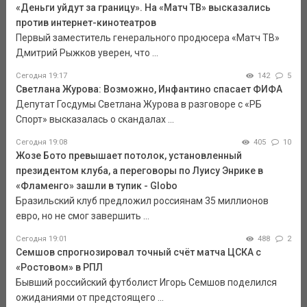
«Деньги уйдут за границу». На «Матч ТВ» высказались
против интернет-кинотеатров
Первый заместитель генерального продюсера «Матч ТВ»
Дмитрий Рыжков уверен, что ...
Сегодня 19:17
142
5
Светлана Журова: Возможно, Инфантино спасает ФИФА
Депутат Госдумы Светлана Журова в разговоре с «РБ
Спорт» высказалась о скандалах ...
Сегодня 19:08
405
10
Жозе Бото превышает потолок, установленный
президентом клуба, а переговоры по Луису Энрике в
«Фламенго» зашли в тупик - Globo
Бразильский клуб предложил россиянам 35 миллионов
евро, но не смог завершить ...
Сегодня 19:01
488
2
Семшов спрогнозировал точный счёт матча ЦСКА с
«Ростовом» в РПЛ
Бывший российский футболист Игорь Семшов поделился
ожиданиями от предстоящего ...