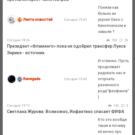
Поняли как
больно их
Лента новостей
укусил Окко с
Сегодня 19:43
Кинопоиском и
завыли ?
Сегодня 18:26
769
26
Президент «Фламенго» пока не одобрил трансфер Луиса
Энрике - источник
И отлично. Пусть
продолжает
радовать нас и
Renegade
огорчать
Сегодня 19:43
различного
рода"феофанов"
)
Сегодня 19:17
142
5
Светлана Журова: Возможно, Инфантино спасает ФИФА
Кто это вообще
такая и почему
её вечно про