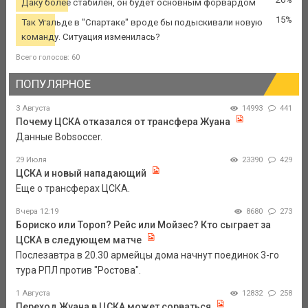
Даку более стабилен, он будет основным форвардом
15%
Так Угальде в "Спартаке" вроде бы подыскивали новую
команду. Ситуация изменилась?
Всего голосов: 60
ПОПУЛЯРНОЕ
3 Августа
14993
441
Почему ЦСКА отказался от трансфера Жуана
Данные Bobsoccer.
29 Июля
23390
429
ЦСКА и новый нападающий
Еще о трансферах ЦСКА.
Вчера 12:19
8680
273
Бориско или Тороп? Рейс или Мойзес? Кто сыграет за
ЦСКА в следующем матче
Послезавтра в 20.30 армейцы дома начнут поединок 3-го
тура РПЛ против "Ростова".
1 Августа
12832
258
Переход Жуана в ЦСКА может сорваться