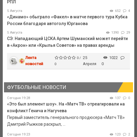
РПЛ
5 Августа
652
4
«Динамо» обыграло «Факел» в матче первого тура Кубка
России благодаря автоголу Юрганова
5 Августа
1390
29
СЭ: Нападающий ЦСКА Артем Шуманский может перейти
в «Акрон» или «Крылья Советов» на правах аренды
Лента
25
1022
0 /
новостей
Апреля
0
0
ФУТБОЛЬНЫЕ НОВОСТИ
Сегодня 19:28
137
0
«Это был элемент шоу». На «Матч ТВ» отреагировали на
конфликт Генича и Нагучева
Первый заместитель генерального продюсера «Матч ТВ»
Дмитрий Рыжков раскрыл, ...
Сегодня 19:23
123
2