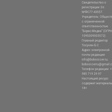
Свидетельство о
регистрации Эл
№ФС77-43557.
Учредитель: Общест
с ограниченной
ответственностью
"Борис-Медиа" (ОГРН
1095009003572)
Главный редактор:
Тосунян Б.С.
Адрес электронной
почты редакции:
info@bobsoccer.ru;
bobsoccerru@gmail.
Телефон редакции: +
985 719 29 97
Настоящий ресурс
содержит материал
18+