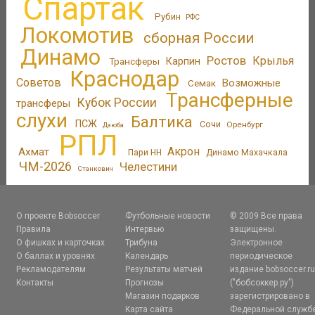
Спартак
Рубин
РФС
Локомотив
сборная России
Динамо
Ростов
Крылья
Трансферы
Карпин
Краснодар
Советов
Возможные
Семак
Трансферные
Кубок России
трансферы
слухи
Балтика
ПСЖ
Сочи
Оренбург
Дзюба
РПЛ
Акрон
Ахмат
Пари НН
Динамо Махачкала
ЧМ-2026
Челестини
Станкович
О проекте Bobsoccer
Футбольные новости
© 2009 Все права
Правила
Интервью
защищены.
О фишках и карточках
Трибуна
Электронное
О баллах и уровнях
Календарь
периодическое
Рекламодателям
Результаты матчей
издание bobsoccer.r
Контакты
Прогнозы
("бобсоккер.ру")
Магазин подарков
зарегистрировано в
Карта сайта
Федеральной служб