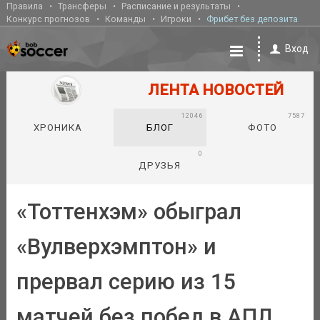
Правила
Трансферы
Расписание и результаты
Конкурс прогнозов
Команды
Игроки
Фрибет без депозита
Вход
ЛЕНТА НОВОСТЕЙ
12046
7587
ХРОНИКА
БЛОГ
ФОТО
0
ДРУЗЬЯ
«Тоттенхэм» обыграл
«Вулверхэмптон» и
прервал серию из 15
матчей без побед в АПЛ