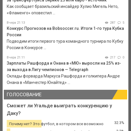
за трансфер Луиса Энрике 25 млн евро - источник
Как сообщает бразильский инсайдер Хулио Мигель Нето,
«Фламенго» оповестил ...
Вчера 21:13
287
5
Конкурс Прогнозов на Bobsoccer.ru. Итоги 1-го тура Кубка
России
Подводим итоги первого тура командного турнира по Кубку
России в Конкурсе ...
Вчера 21:11
217
0
Зарплаты Рашфорда и Онана в «МЮ» выросли на 25% из-
за выхода в Лигу чемпионов — Telegraph
Оклады форварда Маркуса Рашфорда и голкипера Андре
Онана в «Манчестер Юнайтед» ...
ГОЛОСОВАНИЕ
Сможет ли Угальде выиграть конкуренцию у
Даку?
32.3%
Почему нет? Это футбол, в котором все возможно