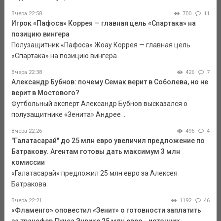
Вчера 22:58
700
11
Игрок «Пафоса» Коррея — главная цель «Спартака» на
позицию вингера
Полузащитник «Пафоса» Жоау Коррея — главная цель
«Спартака» на позицию вингера.
Вчера 22:38
426
7
Александр Бубнов: почему Семак верит в Соболева, но не
верит в Мостового?
Футбольный эксперт Александр Бубнов высказался о
полузащитнике «Зенита» Андрее ...
Вчера 22:26
496
4
"Галатасарай" до 25 млн евро увеличил предложение по
Батракову. Агентам готовы дать максимум 3 млн
комиссии
«Галатасарай» предложил 25 млн евро за Алексея
Батракова.
Вчера 22:21
1192
46
«Фламенго» оповестил «Зенит» о готовности заплатить