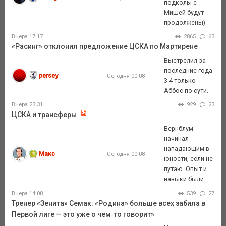
подколы с
Мишей будут
продолжены)
Вчера 17:17
2865
63
«Расинг» отклонил предложение ЦСКА по Мартирене
Выстрелил за
последние года
persey
Сегодня 00:08
3-4 только
Аббос по сути.
Вчера 23:31
929
23
ЦСКА и трансферы
Вернблум
начинал
нападающим в
Макс
Сегодня 00:08
юности, если не
путаю. Опыт и
навыки были.
Вчера 14:08
539
27
Тренер «Зенита» Семак: «Родина» больше всех забила в
Первой лиге — это уже о чем‑то говорит»