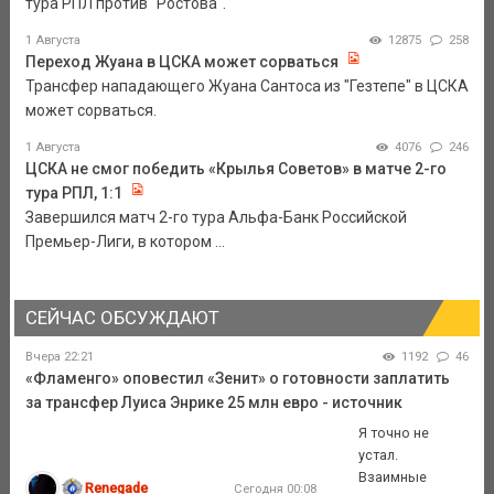
тура РПЛ против "Ростова".
1 Августа
12875
258
Переход Жуана в ЦСКА может сорваться
Трансфер нападающего Жуана Сантоса из "Гезтепе" в ЦСКА
может сорваться.
1 Августа
4076
246
ЦСКА не смог победить «Крылья Советов» в матче 2-го
тура РПЛ, 1:1
Завершился матч 2-го тура Альфа-Банк Российской
Премьер-Лиги, в котором ...
СЕЙЧАС ОБСУЖДАЮТ
Вчера 22:21
1192
46
«Фламенго» оповестил «Зенит» о готовности заплатить
за трансфер Луиса Энрике 25 млн евро - источник
Я точно не
устал.
Взаимные
Renegade
Сегодня 00:08