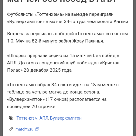
Футболисты «Тоттенхэма» на выезде переиграли
«Вулверхэмптон» в матче 34‑го тура чемпионата Англии.
Встреча завершилась победой «Тоттенхэма» со счетом
1:0. Мяч на 82‑й минуте забил Жоау Палинья.
«Шпоры» прервали серию из 15 матчей без побед в
АПЛ. До этого лондонский клуб побеждал «Кристал
Пэлас» 28 декабря 2025 года.
«Тоттенхэм» набрал 34 очка и идет на 18‑м месте в
таблице за четыре матча до конца сезона.
«Вулверхэмптон» (17 очков) располагается на
последней 20 строчке.
Тоттенхэм
,
АПЛ
,
Вулверхэмптон
matchtv.ru