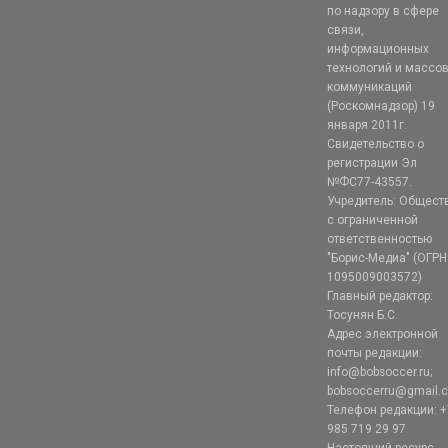
по надзору в сфере
связи,
информационных
технологий и массо
коммуникаций
(Роскомнадзор) 19
января 2011г.
Свидетельство о
регистрации Эл
№ФС77-43557.
Учредитель: Общест
с ограниченной
ответственностью
"Борис-Медиа" (ОГРН
1095009003572)
Главный редактор:
Тосунян Б.С.
Адрес электронной
почты редакции:
info@bobsoccer.ru;
bobsoccerru@gmail.
Телефон редакции: +
985 719 29 97