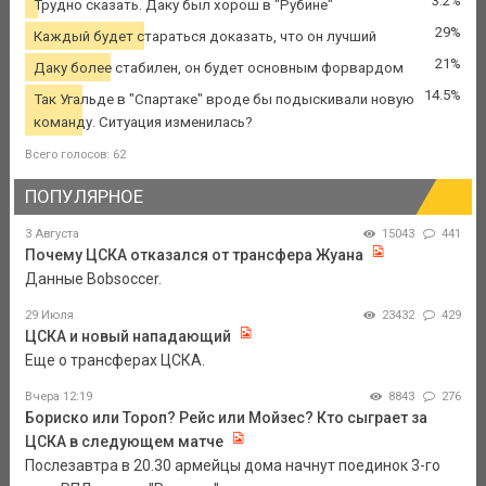
3.2%
Трудно сказать. Даку был хорош в "Рубине"
29%
Каждый будет стараться доказать, что он лучший
21%
Даку более стабилен, он будет основным форвардом
14.5%
Так Угальде в "Спартаке" вроде бы подыскивали новую
команду. Ситуация изменилась?
Всего голосов: 62
ПОПУЛЯРНОЕ
3 Августа
15043
441
Почему ЦСКА отказался от трансфера Жуана
Данные Bobsoccer.
29 Июля
23432
429
ЦСКА и новый нападающий
Еще о трансферах ЦСКА.
Вчера 12:19
8843
276
Бориско или Тороп? Рейс или Мойзес? Кто сыграет за
ЦСКА в следующем матче
Послезавтра в 20.30 армейцы дома начнут поединок 3-го