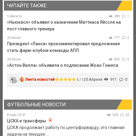
ЧИТАЙТЕ ТАКЖЕ:
5 Августа
289
1
«Ньюкасл» объявил о назначении Маттиаса Яйссле на
пост главного тренера
22 Июля
777
0
Президент «Ланса» прокомментировал предложение
стать фарм-клубом команды АПЛ
20 Июля
820
0
«Астон Вилла» объявила о подписании Жоао Гомеса
Лента новостей
25 Апреля
911
0
5 / 1
ФУТБОЛЬНЫЕ НОВОСТИ
Вчера 23:31
929
23
ЦСКА и трансферы
ЦСКА продолжает работу по центрфорварду, это главная
задача на текущее ...