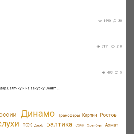
1490
30
7111
218
483
5
р.Балтику и на закуску Зенит ...
Динамо
оссии
Ростов
Трансферы
Карпин
слухи
Балтика
Ахмат
ПСЖ
Сочи
Оренбург
Дзюба