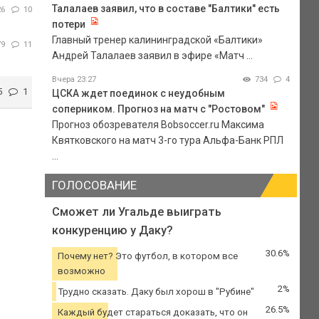
Талалаев заявил, что в составе "Балтики" есть
26
10
потери
Главный тренер калининградской «Балтики»
79
11
Андрей Талалаев заявил в эфире «Матч ...
Вчера 23:27
734
4
5
1
ЦСКА ждет поединок с неудобным
соперником. Прогноз на матч с "Ростовом"
Прогноз обозревателя Bobsoccer.ru Максима
Квятковского на матч 3-го тура Альфа-Банк РПЛ
...
ГОЛОСОВАНИЕ
Сможет ли Угальде выиграть
конкуренцию у Даку?
30.6%
Почему нет? Это футбол, в котором все
возможно
2%
Трудно сказать. Даку был хорош в "Рубине"
26.5%
Каждый будет стараться доказать, что он