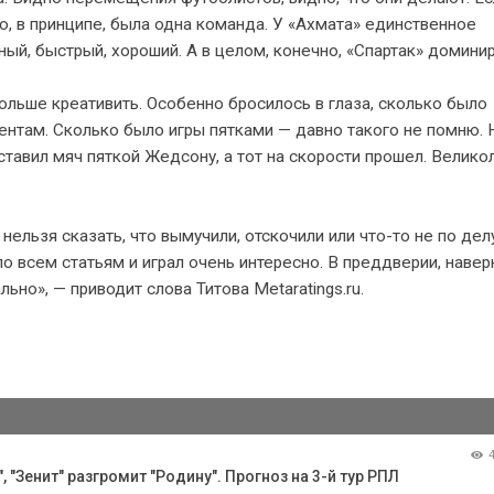
о, в принципе, была одна команда. У «Ахмата» единственное
ный, быстрый, хороший. А в целом, конечно, «Спартак» домини
больше креативить. Особенно бросилось в глаза, сколько было
нтам. Сколько было игры пятками — давно такого не помню. 
ставил мяч пяткой Жедсону, а тот на скорости прошел. Велико
ельзя сказать, что вымучили, отскочили или что-то не по дел
по всем статьям и играл очень интересно. В преддверии, навер
ьно», — приводит слова Титова Metaratings.ru.
 "Зенит" разгромит "Родину". Прогноз на 3-й тур РПЛ