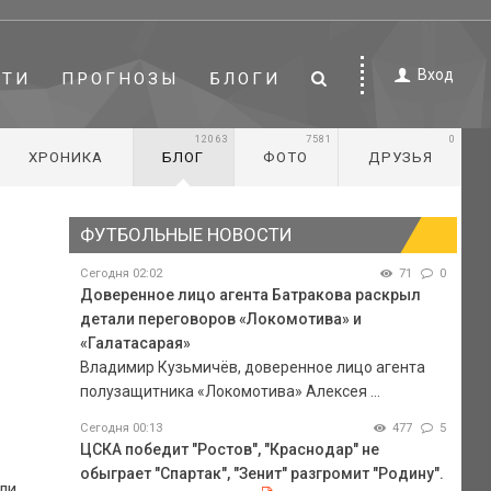
Вход
СТИ
ПРОГНОЗЫ
БЛОГИ
12063
7581
0
ХРОНИКА
БЛОГ
ФОТО
ДРУЗЬЯ
ФУТБОЛЬНЫЕ НОВОСТИ
Сегодня 02:02
71
0
Доверенное лицо агента Батракова раскрыл
детали переговоров «Локомотива» и
«Галатасарая»
Владимир Кузьмичёв, доверенное лицо агента
полузащитника «Локомотива» Алексея ...
Сегодня 00:13
477
5
ЦСКА победит "Ростов", "Краснодар" не
обыграет "Спартак", "Зенит" разгромит "Родину".
ли