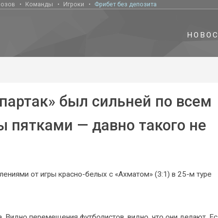
нозов
Команды
Игроки
Фрибет без депозита
НОВО
Спартак» был сильней по всем
ы пятками — давно такого не
лениями от игры красно-белых с «Ахматом» (3:1) в 25-м туре
а. Видно перемещения футболистов, видно, что они делают. Ес