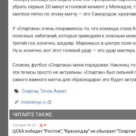
убрать первые 20 минут и голевой момент у Мелкадзе, т
светлое пятно по этому матчу — это Самородов: креатив
У «Спартака» очень понравилось то, что команда стала 
полезных забеганий, которые приводили к опасным моме
третий гол, конечно, шедевр. Маркиньос в центре поля о
Ну и, конечно, вот этот голевой удар — это удар мастера.
Словом, футбол «Спартака» меня порадовал. Наконец-то н
эти тезисы просто не актуальны. «Спартак» был сильней 
самого важного матча для «Краснодара» это будет актуал
Спартак
,
Титов
,
Ахмат
metaratings.ru
ЧИТАЙТЕ ТАКЖЕ:
Сегодня 00:13
ЦСКА победит "Ростов", "Краснодар" не обыграет "Спартак",