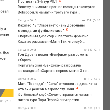
Прогноз на 3-й тур РПЛ
Вашему вниманию прогноз команды экспертов
ровал.
Bobsoccer.ru на матчи третьего тура ...
Сегодня 00:12
324
10
Кахигао: "В "Спартаке" очень довольны
Ну и
молодыми футболистами"
лепно.
Спортивный директор «Спартака» Франсис
Кахигао рассказал «Матч ТВ», что клуб ...
Сегодня 00:08
357
1
у. Все
Гол Дурана помог «Бенфике» разгромить
ное,
«Хартс»
Португальская «Бенфика» разгромила
шотландский «Хартс» в первом матче 3-го ...
Сегодня 00:07
117
0
Матч "Торпедо" - "Сочи" отложен на день из-за
отмены рейсов в аэропорту Сочи
Футбольный клуб «Сочи» отправится на матч
пятого тура Пари Первой лиги против ...
483
5
Сегодня 00:03
581
1