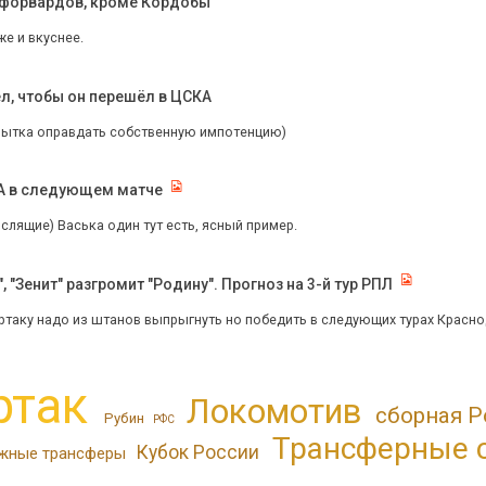
х форвардов, кроме Кордобы
же и вкуснее.
ел, чтобы он перешёл в ЦСКА
пытка оправдать собственную импотенцию)
КА в следующем матче
лящие) Васька один тут есть, ясный пример.
 "Зенит" разгромит "Родину". Прогноз на 3-й тур РПЛ
ртаку надо из штанов выпрыгнуть но победить в следующих турах Краснода
ртак
Локомотив
сборная Р
Рубин
РФС
Трансферные 
Кубок России
жные трансферы