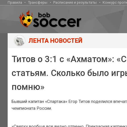
Правила
Трансферы
Расписание и результаты
Конкурс прог
ЛЕНТА НОВОСТЕЙ
Титов о 3:1 с «Ахматом»: «
статьям. Сколько было игр
помню»
Бывший капитан «Спартака» Егор Титов поделился впечат
чемпионата России.
«Сверху вообще все видно отлично. Прекрасная картинк