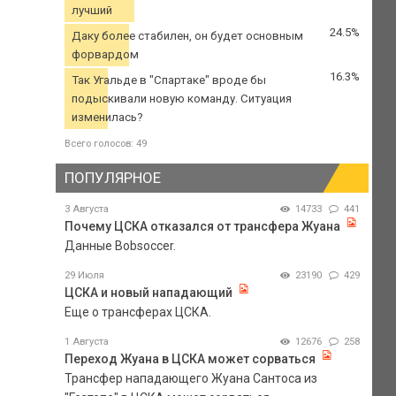
лучший
24.5%
Даку более стабилен, он будет основным
форвардом
16.3%
Так Угальде в "Спартаке" вроде бы
подыскивали новую команду. Ситуация
изменилась?
Всего голосов: 49
ПОПУЛЯРНОЕ
3 Августа
14733
441
Почему ЦСКА отказался от трансфера Жуана
Данные Bobsoccer.
29 Июля
23190
429
ЦСКА и новый нападающий
Еще о трансферах ЦСКА.
1 Августа
12676
258
Переход Жуана в ЦСКА может сорваться
Трансфер нападающего Жуана Сантоса из