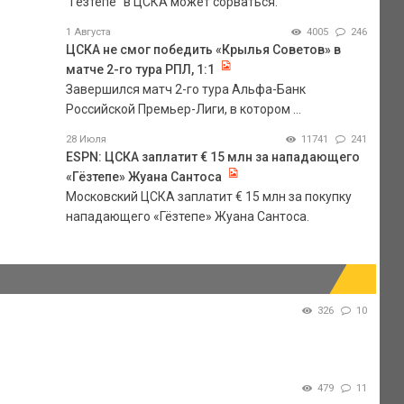
"Гезтепе" в ЦСКА может сорваться.
1 Августа
4005
246
ЦСКА не смог победить «Крылья Советов» в
матче 2-го тура РПЛ, 1:1
Завершился матч 2-го тура Альфа-Банк
Российской Премьер-Лиги, в котором ...
28 Июля
11741
241
ESPN: ЦСКА заплатит € 15 млн за нападающего
«Гёзтепе» Жуана Сантоса
Московский ЦСКА заплатит € 15 млн за покупку
нападающего «Гёзтепе» Жуана Сантоса.
326
10
479
11