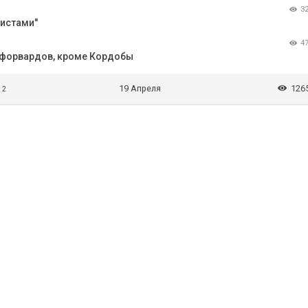
3
листами"
4
х форвардов, кроме Кордобы
19 Апреля
126
/ 2