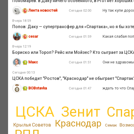
Пономарёв: в Даку ничего особенного, в РПЛ нет хороши
Лента новостей
Ну так купи доро
Сегодня 02:00
Вчера 18:59
Попов: Даку — супертрансфер для «Спартака», но я бы хот
cesar
Какая слабая по
Сегодня 01:59
Вчера 12:19
Бориско или Тороп? Рейс или Мойзес? Кто сыграет за ЦС
Макс
Они не здравомыс
Сегодня 01:51
Сегодня 00:13
ЦСКА победит "Ростов", "Краснодар" не обыграет "Спартак",
BOBstavka
ждать то что Спа
Сегодня 01:47
ЦСКА
Зенит
Спа
Краснодар
Крылья Советов
Возмо
Семак