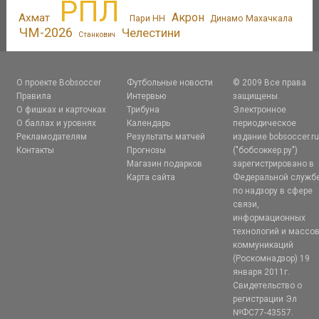
РПЛ
Акрон
Ахмат
Пари НН
Динамо Махачкала
ЧМ-2026
Челестини
Станкович
О проекте Bobsoccer
Футбольные новости
© 2009 Все права
Правила
Интервью
защищены.
О фишках и карточках
Трибуна
Электронное
О баллах и уровнях
Календарь
периодическое
Рекламодателям
Результаты матчей
издание bobsoccer.r
Контакты
Прогнозы
("бобсоккер.ру")
Магазин подарков
зарегистрировано в
Карта сайта
Федеральной служб
по надзору в сфере
связи,
информационных
технологий и массо
коммуникаций
(Роскомнадзор) 19
января 2011г.
Свидетельство о
регистрации Эл
№ФС77-43557.