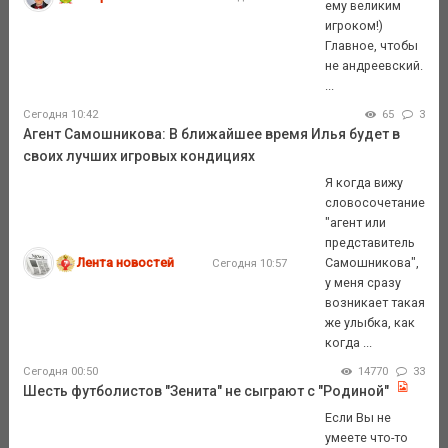
ему великим
игроком!)
Главное, чтобы
не андреевский.
...
Сегодня 10:42
65
3
Агент Самошникова: В ближайшее время Илья будет в
своих лучших игровых кондициях
Я когда вижу
словосочетание
"агент или
представитель
Лента новостей
Самошникова",
Сегодня 10:57
у меня сразу
возникает такая
же улыбка, как
когда ...
Сегодня 00:50
14770
33
Шесть футболистов "Зенита" не сыграют с "Родиной"
Если Вы не
умеете что-то