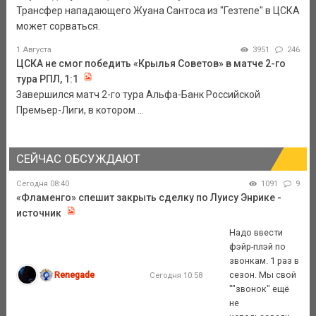
Трансфер нападающего Жуана Сантоса из "Гезтепе" в ЦСКА
может сорваться.
1 Августа
3951
246
ЦСКА не смог победить «Крылья Советов» в матче 2-го
тура РПЛ, 1:1
Завершился матч 2-го тура Альфа-Банк Российской
Премьер-Лиги, в котором ...
СЕЙЧАС ОБСУЖДАЮТ
Сегодня 08:40
1091
9
«Фламенго» спешит закрыть сделку по Луису Энрике -
источник
Надо ввести
фэйр-плэй по
звонкам. 1 раз в
Renegade
сезон. Мы свой
Сегодня 10:58
""звонок" ещё
не