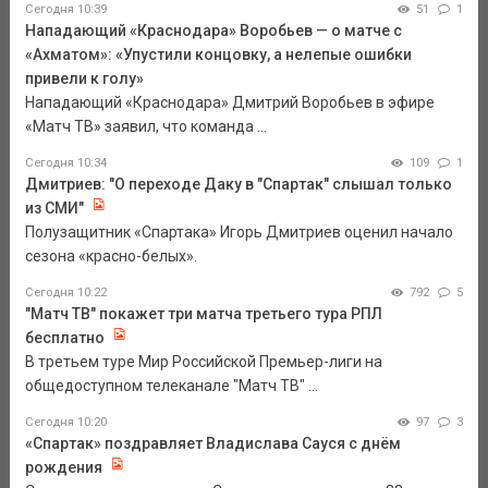
Сегодня 10:39
51
1
Нападающий «Краснодара» Воробьев — о матче с
«Ахматом»: «Упустили концовку, а нелепые ошибки
привели к голу»
Нападающий «Краснодара» Дмитрий Воробьев в эфире
«Матч ТВ» заявил, что команда ...
Сегодня 10:34
109
1
Дмитриев: "О переходе Даку в "Спартак" слышал только
из СМИ"
Полузащитник «Спартака» Игорь Дмитриев оценил начало
сезона «красно-белых».
Сегодня 10:22
792
5
"Матч ТВ" покажет три матча третьего тура РПЛ
бесплатно
В третьем туре Мир Российской Премьер-лиги на
общедоступном телеканале "Матч ТВ" ...
Сегодня 10:20
97
3
«Спартак» поздравляет Владислава Сауся с днём
рождения