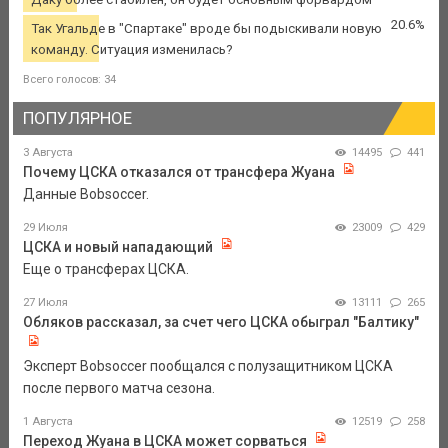
20.6%
Так Угальде в "Спартаке" вроде бы подыскивали новую
команду. Ситуация изменилась?
Всего голосов: 34
ПОПУЛЯРНОЕ
3 Августа
14495
441
Почему ЦСКА отказался от трансфера Жуана
Данные Bobsoccer.
29 Июля
23009
429
ЦСКА и новый нападающий
Еще о трансферах ЦСКА.
27 Июля
13111
265
Обляков рассказал, за счет чего ЦСКА обыграл "Балтику"
Эксперт Bobsoccer пообщался с полузащитником ЦСКА
после первого матча сезона.
1 Августа
12519
258
Переход Жуана в ЦСКА может сорваться