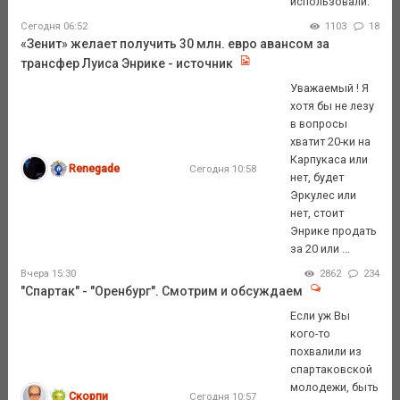
использовали.
Сегодня 06:52
1103
18
«Зенит» желает получить 30 млн. евро авансом за
трансфер Луиса Энрике - источник
Уважаемый ! Я
хотя бы не лезу
в вопросы
хватит 20-ки на
Карпукаса или
Renegade
Сегодня 10:58
нет, будет
Эркулес или
нет, стоит
Энрике продать
за 20 или ...
Вчера 15:30
2862
234
"Спартак" - "Оренбург". Смотрим и обсуждаем
Если уж Вы
кого-то
похвалили из
спартаковской
молодежи, быть
Скорпи
Сегодня 10:57