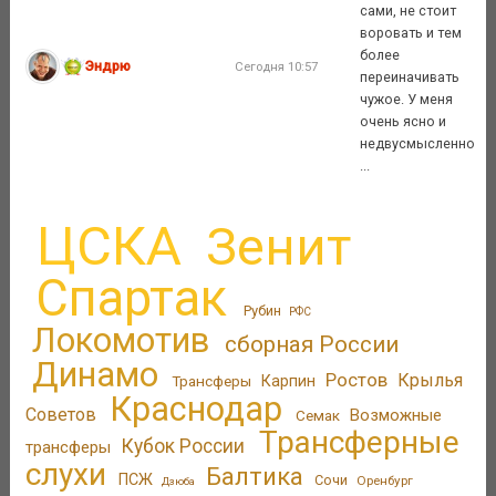
сами, не стоит
воровать и тем
более
Эндрю
Сегодня 10:57
переиначивать
чужое. У меня
очень ясно и
недвусмысленно
...
ЦСКА
Зенит
Спартак
Рубин
РФС
Локомотив
сборная России
Динамо
Ростов
Крылья
Трансферы
Карпин
Краснодар
Советов
Возможные
Семак
Трансферные
Кубок России
трансферы
слухи
Балтика
ПСЖ
Сочи
Оренбург
Дзюба