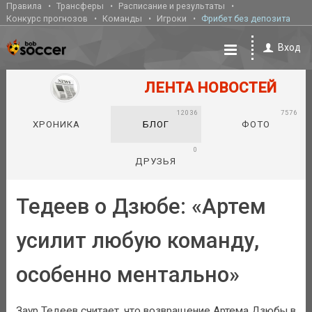
Правила
Трансферы
Расписание и результаты
Конкурс прогнозов
Команды
Игроки
Фрибет без депозита
Вход
ЛЕНТА НОВОСТЕЙ
12036
7576
ХРОНИКА
БЛОГ
ФОТО
0
ДРУЗЬЯ
Тедеев о Дзюбе: «Артем
усилит любую команду,
особенно ментально»
Заур Тедеев считает, что возвращение Артема Дзюбы в