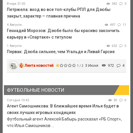
Вчера 21:05
342
3
Петржела: вход во все топ-клубы РПЛ для Дзюбы
закрыт, характер — главная причина
4 Августа
497
11
Геннадий Морозов: Дзюбе было бы красиво закончить
карьеру в «Спартаке» с титулом
1 Августа
632
5
Первак: Дзюба сильнее, чем Угальде и Ливай Гарсия
Лента новостей
3 Июня
972
4
1 / 2
ФУТБОЛЬНЫЕ НОВОСТИ
Сегодня 10:42
30
0
Агент Самошникова: В ближайшее время Илья будет в
своих лучших игровых кондициях
Футбольный агент Алексей Бабырь рассказал «РБ Спорт»,
что Илья Самошников ...