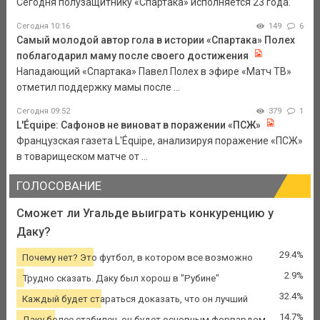
Сегодня полузащитнику «Спартака» исполняется 23 года.
Сегодня 10:16
149
6
Самый молодой автор гола в истории «Спартака» Полех
поблагодарил маму после своего достижения
Нападающий «Спартака» Павел Полех в эфире «Матч ТВ»
отметил поддержку мамы после ...
Сегодня 09:52
379
1
L'Équipe: Сафонов не виноват в поражении «ПСЖ»
Французская газета L'Équipe, анализируя поражение «ПСЖ»
в товарищеском матче от ...
ГОЛОСОВАНИЕ
Сможет ли Угальде выиграть конкуренцию у
Даку?
29.4%
Почему нет? Это футбол, в котором все возможно
2.9%
Трудно сказать. Даку был хорош в "Рубине"
32.4%
Каждый будет стараться доказать, что он лучший
14.7%
Даку более стабилен, он будет основным форвардом