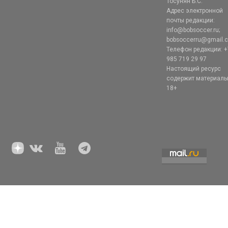
Тосунян Б.С.
Адрес электронной
почты редакции:
info@bobsoccer.ru;
bobsoccerru@gmail.
Телефон редакции: +
985 719 29 97
Настоящий ресурс
содержит материал
18+