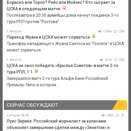
Бориско или Тороп? Рейс или Мойзес? Кто сыграет за
ЦСКА в следующем матче
Послезавтра в 20.30 армейцы дома начнут поединок 3-го
тура РПЛ против "Ростова".
1 Августа
12966
258
Переход Жуана в ЦСКА может сорваться
Трансфер нападающего Жуана Сантоса из "Гезтепе" в ЦСКА
может сорваться.
1 Августа
4110
246
ЦСКА не смог победить «Крылья Советов» в матче 2-го
тура РПЛ, 1:1
Завершился матч 2-го тура Альфа-Банк Российской
Премьер-Лиги, в котором ...
СЕЙЧАС ОБСУЖДАЮТ
Сегодня 08:38
1860
21
Луис Энрике: Российский журналист за кулисами
объясняет завершение сделки между «Зенитом» и