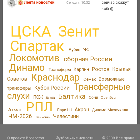
Лента новостей
сейчас скажут
Сегодня 10:32
ксбг)))
ЦСКА
Зенит
Спартак
Рубин
РФС
Локомотив
сборная России
Динамо
Ростов
Крылья
Трансферы
Карпин
Краснодар
Советов
Возможные
Семак
Трансферные
Кубок России
трансферы
слухи
Балтика
ПСЖ
Сочи
Оренбург
Дзюба
РПЛ
Акрон
Ахмат
Пари НН
Динамо Махачкала
ЧМ-2026
Челестини
Станкович
О проекте Bobsoccer
Футбольные новости
© 2009 Все права