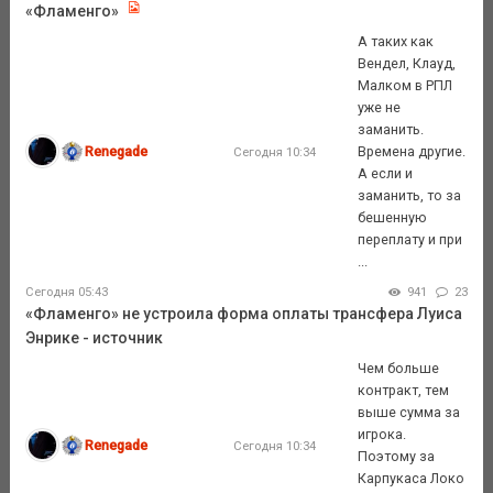
«Фламенго»
А таких как
Вендел, Клауд,
Малком в РПЛ
уже не
заманить.
Renegade
Времена другие.
Сегодня 10:34
А если и
заманить, то за
бешенную
переплату и при
...
Сегодня 05:43
941
23
«Фламенго» не устроила форма оплаты трансфера Луиса
Энрике - источник
Чем больше
контракт, тем
выше сумма за
игрока.
Renegade
Сегодня 10:34
Поэтому за
Карпукаса Локо