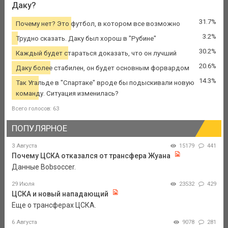
Даку?
31.7%
Почему нет? Это футбол, в котором все возможно
3.2%
Трудно сказать. Даку был хорош в "Рубине"
30.2%
Каждый будет стараться доказать, что он лучший
20.6%
Даку более стабилен, он будет основным форвардом
14.3%
Так Угальде в "Спартаке" вроде бы подыскивали новую
команду. Ситуация изменилась?
Всего голосов: 63
ПОПУЛЯРНОЕ
3 Августа
15179
441
Почему ЦСКА отказался от трансфера Жуана
Данные Bobsoccer.
29 Июля
23532
429
ЦСКА и новый нападающий
Еще о трансферах ЦСКА.
6 Августа
9078
281