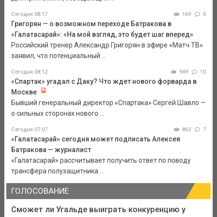
Сегодня 08:17
169
0
Григорян — о возможном переходе Батракова в
«Галатасарай»: «На мой взгляд, это будет шаг вперед»
Российский тренер Александр Григорян в эфире «Матч ТВ»
заявил, что потенциальный ...
Сегодня 08:12
949
10
«Спартак» угадал с Даку? Что ждет нового форварда в
Москве
Бывший генеральный директор «Спартака» Сергей Шавло —
о сильных сторонах нового ...
Сегодня 07:07
863
7
«Галатасарай» сегодня может подписать Алексея
Батракова — журналист
«Галатасарай» рассчитывает получить ответ по поводу
трансфера полузащитника ...
ГОЛОСОВАНИЕ
Сможет ли Угальде выиграть конкуренцию у