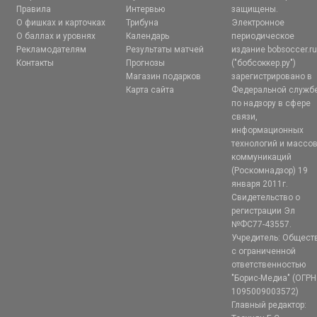
Правила
Интервью
защищены.
О фишках и карточках
Трибуна
Электронное
О баллах и уровнях
Календарь
периодическое
Рекламодателям
Результаты матчей
издание bobsoccer.r
Контакты
Прогнозы
("бобсоккер.ру")
Магазин подарков
зарегистрировано в
Карта сайта
Федеральной служб
по надзору в сфере
связи,
информационных
технологий и массо
коммуникаций
(Роскомнадзор) 19
января 2011г.
Свидетельство о
регистрации Эл
№ФС77-43557.
Учредитель: Общест
с ограниченной
ответственностью
"Борис-Медиа" (ОГРН
1095009003572)
Главный редактор: