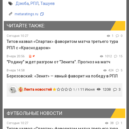
Дзюба
,
РПЛ
,
Ташуев
metaratings.ru
ЧИТАЙТЕ ТАКЖЕ:
Сегодня 10:27
1
0
Титов назвал «Спартак» фаворитом матча третьего тура
РПЛ с «Краснодаром»
Вчера 20:56
1012
15
"Родину" ждет разгром от "Зенита". Прогноз на матч
Вчера 14:58
424
5
Березовский: «Зенит» — явный фаворит на победу в РПЛ
Лента новостей
11 Июня
1208
3
1 / 1
ФУТБОЛЬНЫЕ НОВОСТИ
Сегодня 10:27
38
1
Титов назвал «Спартак» фаворитом матча третьего тура