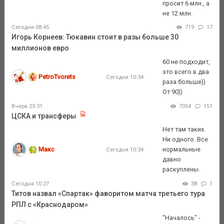
просит 6 млн., а
не 12 млн.
Сегодня 08:45
719
17
Игорь Корнеев: Тюкавин стоит в разы больше 30
миллионов евро
60 не подходит,
это всего в два
PetroTvorets
Сегодня 10:34
раза больше))
От 90))
Вчера 23:31
7054
151
ЦСКА и трансферы
Нет там таких.
Ни одного. Все
Макс
нормальные
Сегодня 10:34
давно
раскуплены.
Сегодня 10:27
38
1
Титов назвал «Спартак» фаворитом матча третьего тура
РПЛ с «Краснодаром»
"Началось" -