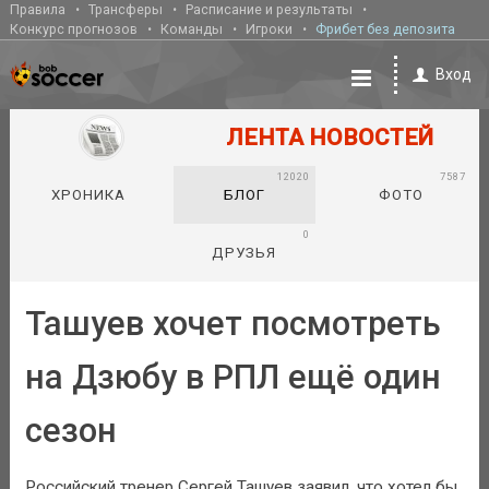
Правила
Трансферы
Расписание и результаты
Конкурс прогнозов
Команды
Игроки
Фрибет без депозита
Вход
ЛЕНТА НОВОСТЕЙ
12020
7587
ХРОНИКА
БЛОГ
ФОТО
0
ДРУЗЬЯ
Ташуев хочет посмотреть
на Дзюбу в РПЛ ещё один
сезон
Российский тренер Сергей Ташуев заявил, что хотел бы