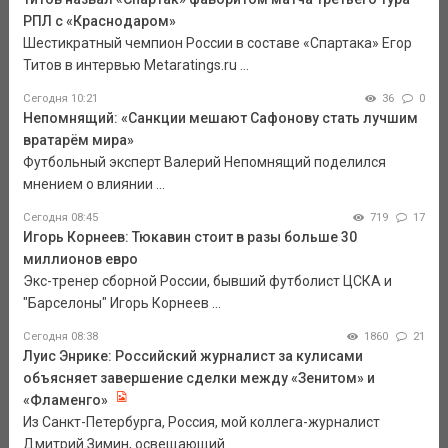
РПЛ с «Краснодаром»
Шестикратный чемпион России в составе «Спартака» Егор
Титов в интервью Metaratings.ru ...
Сегодня 10:21
36
0
Непомнящий: «Санкции мешают Сафонову стать лучшим
вратарём мира»
Футбольный эксперт Валерий Непомнящий поделился
мнением о влиянии ...
Сегодня 08:45
719
17
Игорь Корнеев: Тюкавин стоит в разы больше 30
миллионов евро
Экс-тренер сборной России, бывший футболист ЦСКА и
"Барселоны" Игорь Корнеев ...
Сегодня 08:38
1860
21
Луис Энрике: Российский журналист за кулисами
объясняет завершение сделки между «Зенитом» и
«Фламенго»
Из Санкт-Петербурга, Россия, мой коллега-журналист
Дмитрий Зимин, освещающий ...