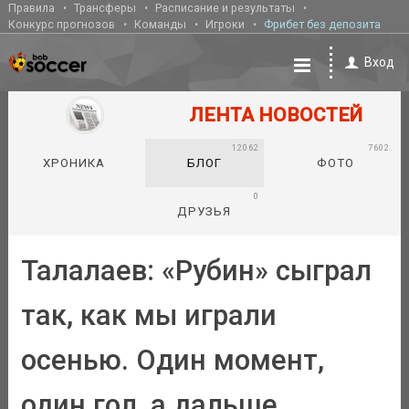
Правила
Трансферы
Расписание и результаты
Конкурс прогнозов
Команды
Игроки
Фрибет без депозита
Вход
ЛЕНТА НОВОСТЕЙ
12062
7602
ХРОНИКА
БЛОГ
ФОТО
0
ДРУЗЬЯ
Талалаев: «Рубин» сыграл
так, как мы играли
осенью. Один момент,
один гол, а дальше