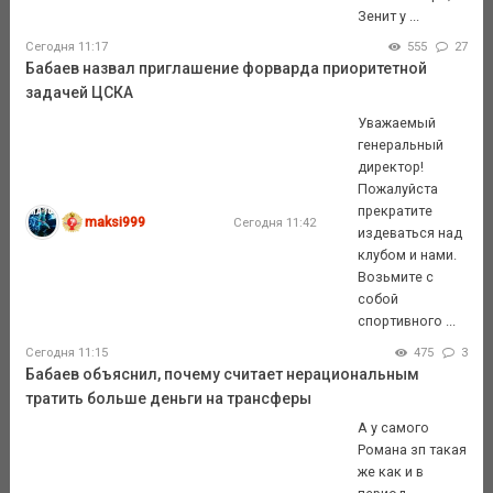
Зенит у ...
Сегодня 11:17
555
27
Бабаев назвал приглашение форварда приоритетной
задачей ЦСКА
Уважаемый
генеральный
директор!
Пожалуйста
прекратите
maksi999
Сегодня 11:42
издеваться над
клубом и нами.
Возьмите с
собой
спортивного ...
Сегодня 11:15
475
3
Бабаев объяснил, почему считает нерациональным
тратить больше деньги на трансферы
А у самого
Романа зп такая
же как и в