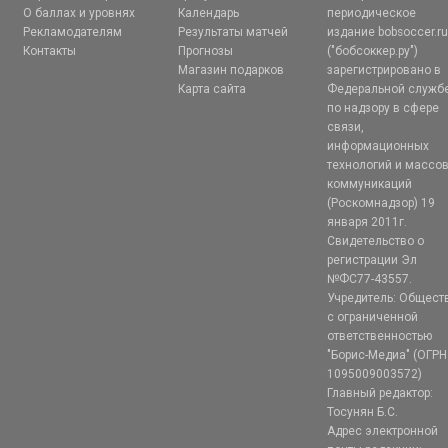
О баллах и уровнях
Календарь
периодическое
Рекламодателям
Результаты матчей
издание bobsoccer.r
Контакты
Прогнозы
("бобсоккер.ру")
Магазин подарков
зарегистрировано в
Карта сайта
Федеральной служб
по надзору в сфере
связи,
информационных
технологий и массо
коммуникаций
(Роскомнадзор) 19
января 2011г.
Свидетельство о
регистрации Эл
№ФС77-43557.
Учредитель: Общест
с ограниченной
ответственностью
"Борис-Медиа" (ОГРН
1095009003572)
Главный редактор:
Тосунян Б.С.
Адрес электронной