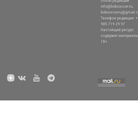
почты редакции:
info@bobsoccer.ru;
bobsoccerru@gmail.
Телефон редакции: +
985 719 29 97
Настоящий ресурс
содержит материал
18+