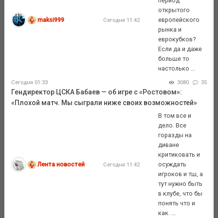
период
открытого
maksi999
европейского
Сегодня 11:42
рынка и
еврокубков?
Если да и даже
больше то
настолько ...
Сегодня 01:33
3080
35
Гендиректор ЦСКА Бабаев — об игре с «Ростовом»:
«Плохой матч. Мы сыграли ниже своих возможностей»
В том все и
дело. Все
горазды на
диване
критиковать и
Лента новостей
осуждать
Сегодня 11:42
игроков и тш, а
тут нужно быть
в клубе, что бы
понять что и
как. ...