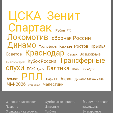
ЦСКА
Зенит
Спартак
Рубин
РФС
Локомотив
сборная России
Динамо
Ростов
Крылья
Трансферы
Карпин
Краснодар
Советов
Возможные
Семак
Трансферные
Кубок России
трансферы
слухи
Балтика
ПСЖ
Сочи
Оренбург
Дзюба
РПЛ
Акрон
Ахмат
Пари НН
Динамо Махачкала
ЧМ-2026
Челестини
Станкович
О проекте Bobsoccer
Футбольные новости
© 2009 Все права
Правила
Интервью
защищены.
О фишках и карточках
Трибуна
Электронное