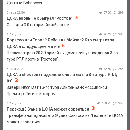
Данные Bobsoccer.
Вчера 22:50
7730
299
ЦСКА вновь не обыграл "Ростов"
Сегодня 0:0 на армейской арене.
6 Августа
9543
286
Бориско или Тороп? Рейс или Мойзес? Кто сыграет за
ЦСКА в следующем матче
Послезавтра в 20.30 армейцы дома начнут поединок 3-го
тура РПЛ против "Ростова".
Вчера 22:21
3380
283
ЦСКА и «Ростов» поделили очки в матче 3-го тура РПЛ,
0:0
Завершился матч 3-го тура Альфа-Банк Российской
Премьер-Лиги, в котором ...
1 Августа
13171
258
Переход Жуана в ЦСКА может сорваться
Трансфер нападающего Жуана Сантоса из "Гезтепе" в ЦСКА
может сорваться.