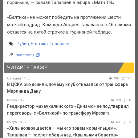
пораньше, — сказал Талалаев в эфире «Матч ТВ».
«Балтика» не может победить на протяжении шести
матчей подряд. Команда Андрея Талалаева с 46 очками
остается на пятой строчке в турнирной таблице.
Рубин
,
Балтика
,
Талалаев
matchtv.ru
ЧИТАЙТЕ ТАКЖЕ:
Сегодня 11:05
904
17
В ЦСКА объяснили, почему клуб отказался от трансфера
Мирлинда Даку
Вчера 19:26
231
0
Гендиректор махачкалинского «Динамо» не подтвердил
переговоры с «Балтикой» по трансферу Мрезига
Вчера 18:52
486
3
«Хиль возвращается — мы его зовем кормильцем».
Талалаев — после победы над «Крыльями Советов»