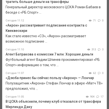
тратить больше деньги на трансферы
Генеральный директор московского ЦСКА Роман Бабаев в
беседе с «РБ Спорт» ...
Сегодня 11:12
71
0
«Акрон» рассматривает подписание контракта с
Квеквескири
Как стало известно «СЭ», «Акрон» рассматривает
возможное подписание ...
Сегодня 11:10
313
3
Агент Батракова о комиссии 7 млн: Хорошие деньги
Футбольный агент Вадим Шпинев прокомментировал «РБ
Спорт» информацию о том, что ...
Сегодня 11:07
62
0
«Дзюба принес бы сейчас пользу «Акрону» — Лончар
Полузащитник «Акрона» Стефан Лончар в эфире «Матч ТВ»
предположил, что ...
Сегодня 11:05
904
17
В ЦСКА объяснили, почему клуб отказался от трансфера
Мирлинда Даку