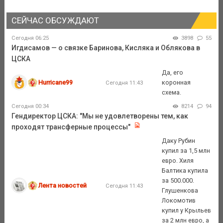
СЕЙЧАС ОБСУЖДАЮТ
Сегодня 06:25
3898
55
Игдисамов — о связке Баринова, Кисляка и Облякова в
ЦСКА
Да, его
Hurricane99
коронная
Сегодня 11:43
схема.
Сегодня 00:34
8214
94
Гендиректор ЦСКА: "Мы не удовлетворены тем, как
проходят трансферные процессы"
Даку Рубин
купил за 1,5 млн
евро. Хиля
Балтика купила
за 500.000.
Лента новостей
Сегодня 11:43
Глушенкова
Локомотив
купил у Крыльев
за 2 млн евро, а