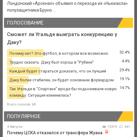
Лондонский «Арсенал» объявил о переходе из «Ньюкасла»
полузащитника Бруно ...
ГОЛОСОВАНИЕ
Сможет ли Угальде выиграть конкуренцию у
Даку?
32.4%
Почему нет? Это футбол, в котором все возможно
4.4%
Трудно сказать. Даку был хорош в "Рубине"
29.4%
Каждый будет стараться доказать, что он лучший
19.1%
Даку более стабилен, он будет основным форвардом
14.7%
Так Угальде в "Спартаке" вроде бы подыскивали новую
команду. Ситуация изменилась?
Всего голосов: 68
ПОПУЛЯРНОЕ
3 Августа
15319
441
Почему ЦСКА отказался от трансфера Жуана