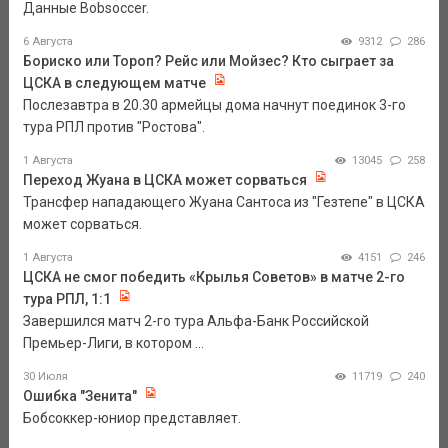
Данные Bobsoccer.
6 Августа
9312
286
Бориско или Тороп? Рейс или Мойзес? Кто сыграет за
ЦСКА в следующем матче
Послезавтра в 20.30 армейцы дома начнут поединок 3-го
тура РПЛ против "Ростова".
1 Августа
13045
258
Переход Жуана в ЦСКА может сорваться
Трансфер нападающего Жуана Сантоса из "Гезтепе" в ЦСКА
может сорваться.
1 Августа
4151
246
ЦСКА не смог победить «Крылья Советов» в матче 2-го
тура РПЛ, 1:1
Завершился матч 2-го тура Альфа-Банк Российской
Премьер-Лиги, в котором ...
30 Июля
11719
240
Ошибка "Зенита"
Бобсоккер-юниор представляет.