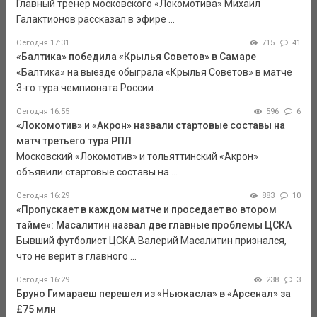
Главный тренер московского «Локомотива» Михаил
Галактионов рассказал в эфире ...
Сегодня 17:31
715
41
«Балтика» победила «Крылья Советов» в Самаре
«Балтика» на выезде обыграла «Крылья Советов» в матче
3-го тура чемпионата России ...
Сегодня 16:55
596
6
«Локомотив» и «Акрон» назвали стартовые составы на
матч третьего тура РПЛ
Московский «Локомотив» и тольяттинский «Акрон»
объявили стартовые составы на ...
Сегодня 16:29
883
10
«Пропускает в каждом матче и проседает во втором
тайме»: Масалитин назвал две главные проблемы ЦСКА
Бывший футболист ЦСКА Валерий Масалитин признался,
что не верит в главного ...
Сегодня 16:29
238
3
Бруно Гимараеш перешел из «Ньюкасла» в «Арсенал» за
£75 млн