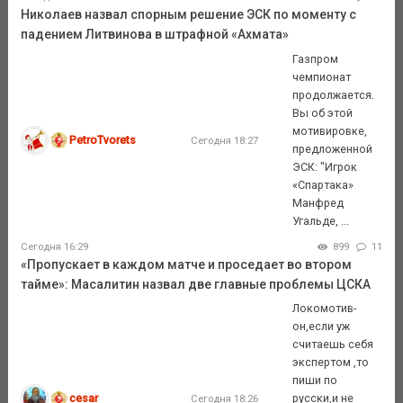
Николаев назвал спорным решение ЭСК по моменту с
падением Литвинова в штрафной «Ахмата»
Газпром
чемпионат
продолжается.
Вы об этой
мотивировке,
PetroTvorets
Сегодня 18:27
предложенной
ЭСК: "Игрок
«Спартака»
Манфред
Угальде, ...
Сегодня 16:29
899
11
«Пропускает в каждом матче и проседает во втором
тайме»: Масалитин назвал две главные проблемы ЦСКА
Локомотив-
он,если уж
считаешь себя
экспертом ,то
пиши по
cesar
русски,и не
Сегодня 18:26