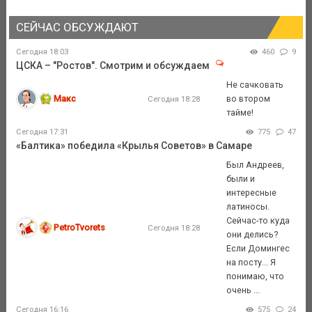
СЕЙЧАС ОБСУЖДАЮТ
Сегодня 18:03
460
9
ЦСКА – "Ростов". Смотрим и обсуждаем
Не сачковать
Макс
во втором
Сегодня 18:28
тайме!
Сегодня 17:31
775
47
«Балтика» победила «Крылья Советов» в Самаре
Был Андреев,
были и
интересные
латиносы.
Сейчас-то куда
PetroTvorets
Сегодня 18:28
они делись?
Если Домингес
на посту... Я
понимаю, что
очень ...
Сегодня 16:16
575
24