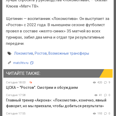
Клюев «Матч ТВ».
Щетинин — воспитанник «Локомотива». Он выступает за
«Ростов» с 2022 года. В нынешнем сезоне футболист
провел в составе «желто‑синих» 35 матчей во всех
турнирах, забил два мяча и отдал три результативные
передачи.
Локомотив
,
Ростов
,
Возможные трансферы
matchtv.ru
ЧИТАЙТЕ ТАКЖЕ:
Сегодня 18:03
420
9
ЦСКА – "Ростов". Смотрим и обсуждаем
Сегодня 17:58
41
0
Главный тренер «Акрона»: «Локомотив», конечно, явный
фаворит, но мы приехали, чтобы добиться результата»
Сегодня 17:55
193
0