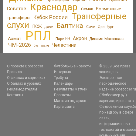
Краснодар
Советов
Возможные
Семак
Трансферные
Кубок России
трансферы
слухи
Балтика
ПСЖ
Сочи
Оренбург
Дзюба
РПЛ
Акрон
Ахмат
Пари НН
Динамо Махачкала
ЧМ-2026
Челестини
Станкович
О проекте Bobsoccer
Футбольные новости
© 2009 Все права
Правила
Интервью
защищены.
О фишках и карточках
Трибуна
Электронное
О баллах и уровнях
Календарь
периодическое
Рекламодателям
Результаты матчей
издание bobsoccer.r
Контакты
Прогнозы
("бобсоккер.ру")
Магазин подарков
зарегистрировано в
Карта сайта
Федеральной служб
по надзору в сфере
связи,
информационных
технологий и массо
коммуникаций