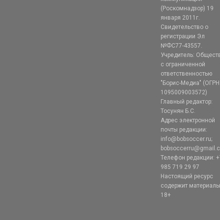
(Роскомнадзор) 19
января 2011г.
Свидетельство о
регистрации Эл
№ФС77-43557.
Учредитель: Общест
с ограниченной
ответственностью
"Борис-Медиа" (ОГРН
1095009003572)
Главный редактор:
Тосунян Б.С.
Адрес электронной
почты редакции:
info@bobsoccer.ru;
bobsoccerru@gmail.
Телефон редакции: +
985 719 29 97
Настоящий ресурс
содержит материал
18+