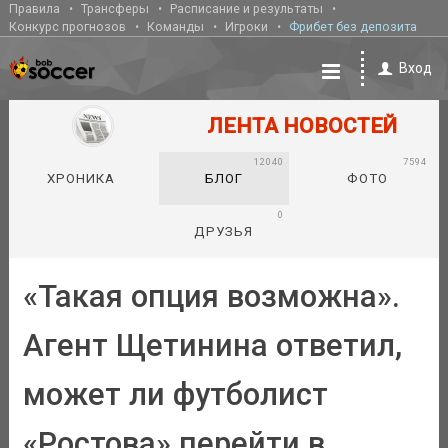
Правила
Трансферы
Расписание и результаты
Конкурс прогнозов
Команды
Игроки
Фрибет без депозита
Вход
ЛЕНТА НОВОСТЕЙ
12040
7594
ХРОНИКА
БЛОГ
ФОТО
0
ДРУЗЬЯ
«Такая опция возможна».
Агент Щетинина ответил,
может ли футболист
«Ростова» перейти в