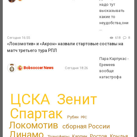
надо тут
высказывать
какие то
неудобства,они
...
Сегодня 16:55
618
8
«Локомотив» и «Акрон» назвали стартовые составы на
матч третьего тура РПЛ
Пара Карпукас -
Еремеев
Bobsoccer News
Сегодня 18:26
вообще
катастрофа
ЦСКА
Зенит
Спартак
Рубин
РФС
Локомотив
сборная России
Динамо
Ростов
Крылья
Трансферы
Карпин