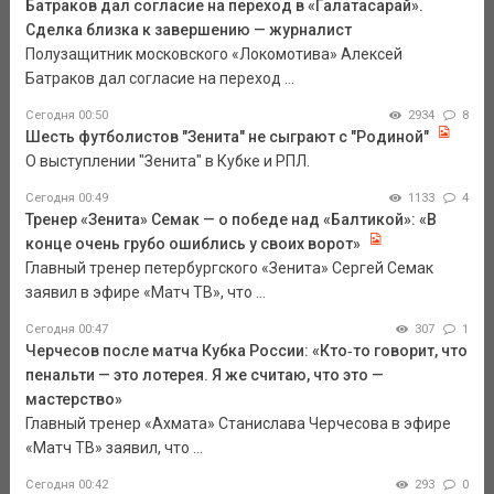
Батраков дал согласие на переход в «Галатасарай».
Сделка близка к завершению — журналист
Полузащитник московского «Локомотива» Алексей
Батраков дал согласие на переход ...
Сегодня 00:50
2934
8
Шесть футболистов "Зенита" не сыграют с "Родиной"
О выступлении "Зенита" в Кубке и РПЛ.
Сегодня 00:49
1133
4
Тренер «Зенита» Семак — о победе над «Балтикой»: «В
конце очень грубо ошиблись у своих ворот»
Главный тренер петербургского «Зенита» Сергей Семак
заявил в эфире «Матч ТВ», что ...
Сегодня 00:47
307
1
Черчесов после матча Кубка России: «Кто‑то говорит, что
пенальти — это лотерея. Я же считаю, что это —
мастерство»
Главный тренер «Ахмата» Станислава Черчесова в эфире
«Матч ТВ» заявил, что ...
Сегодня 00:42
293
0