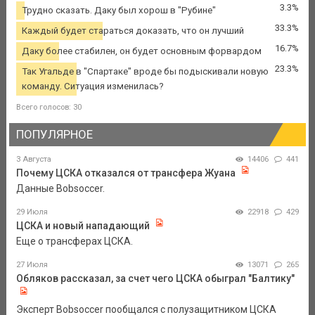
3.3%
Трудно сказать. Даку был хорош в "Рубине"
33.3%
Каждый будет стараться доказать, что он лучший
16.7%
Даку более стабилен, он будет основным форвардом
23.3%
Так Угальде в "Спартаке" вроде бы подыскивали новую
команду. Ситуация изменилась?
Всего голосов: 30
ПОПУЛЯРНОЕ
3 Августа
14406
441
Почему ЦСКА отказался от трансфера Жуана
Данные Bobsoccer.
29 Июля
22918
429
ЦСКА и новый нападающий
Еще о трансферах ЦСКА.
27 Июля
13071
265
Обляков рассказал, за счет чего ЦСКА обыграл "Балтику"
Эксперт Bobsoccer пообщался с полузащитником ЦСКА