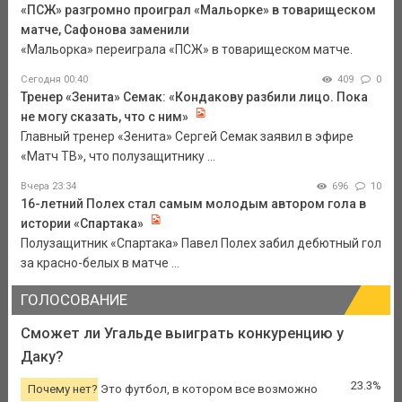
«ПСЖ» разгромно проиграл «Мальорке» в товарищеском
матче, Сафонова заменили
«Мальорка» переиграла «ПСЖ» в товарищеском матче.
Сегодня 00:40
409
0
Тренер «Зенита» Семак: «Кондакову разбили лицо. Пока
не могу сказать, что с ним»
Главный тренер «Зенита» Сергей Семак заявил в эфире
«Матч ТВ», что полузащитнику ...
Вчера 23:34
696
10
16-летний Полех стал самым молодым автором гола в
истории «Спартака»
Полузащитник «Спартака» Павел Полех забил дебютный гол
за красно-белых в матче ...
ГОЛОСОВАНИЕ
Сможет ли Угальде выиграть конкуренцию у
Даку?
23.3%
Почему нет? Это футбол, в котором все возможно