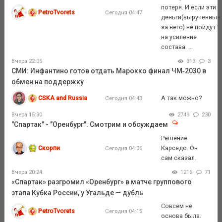
потеря. И если эти
PetroTvorets
Сегодня 04:47
деньги(вырученные
за него) не пойдут
на усиление
состава. ...
Вчера 22:05
313
3
СМИ: Инфантино готов отдать Марокко финал ЧМ‑2030 в
обмен на поддержку
CSKA and Russia
А так можно?
Сегодня 04:43
Вчера 15:30
2749
230
"Спартак" - "Оренбург". Смотрим и обсуждаем
Решение
Скорпи
Карседо. Он
Сегодня 04:36
сам сказал.
Вчера 20:24
1216
71
«Спартак» разгромил «Оренбург» в матче группового
этапа Кубка России, у Угальде — дубль
Совсем не
PetroTvorets
Сегодня 04:15
основа была.