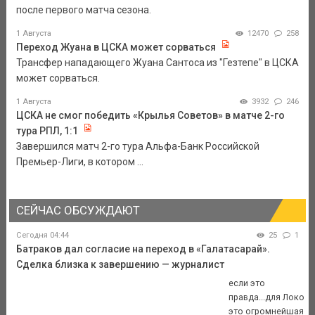
после первого матча сезона.
1 Августа
12470
258
Переход Жуана в ЦСКА может сорваться
Трансфер нападающего Жуана Сантоса из "Гезтепе" в ЦСКА
может сорваться.
1 Августа
3932
246
ЦСКА не смог победить «Крылья Советов» в матче 2-го
тура РПЛ, 1:1
Завершился матч 2-го тура Альфа-Банк Российской
Премьер-Лиги, в котором ...
СЕЙЧАС ОБСУЖДАЮТ
Сегодня 04:44
25
1
Батраков дал согласие на переход в «Галатасарай».
Сделка близка к завершению — журналист
если это
правда...для Локо
это огромнейшая