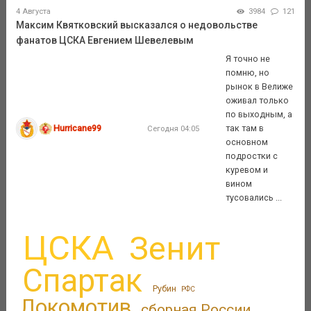
4 Августа
3984
121
Максим Квятковский высказался о недовольстве
фанатов ЦСКА Евгением Шевелевым
Я точно не
помню, но
рынок в Велиже
оживал только
по выходным, а
Hurricane99
так там в
Сегодня 04:05
основном
подростки с
куревом и
вином
тусовались ...
ЦСКА
Зенит
Спартак
Рубин
РФС
Локомотив
сборная России