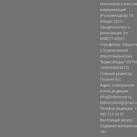
технологий и массо
коммуникаций
(Роскомнадзор) 19
января 2011г.
Свидетельство о
регистрации Эл
№ФС77-43557.
Учредитель: Общест
с ограниченной
ответственностью
"Борис-Медиа" (ОГРН
1095009003572)
Главный редактор:
Тосунян Б.С.
Адрес электронной
почты редакции:
info@bobsoccer.ru;
bobsoccerru@gmail.
Телефон редакции: +
985 719 29 97
Настоящий ресурс
содержит материал
18+