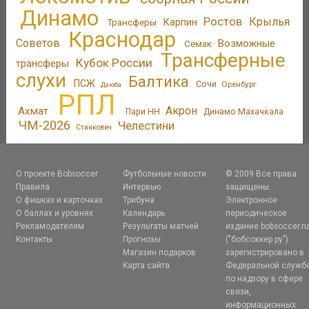
Динамо
Ростов
Крылья
Трансферы
Карпин
Краснодар
Советов
Возможные
Семак
Трансферные
Кубок России
трансферы
слухи
Балтика
ПСЖ
Сочи
Оренбург
Дзюба
РПЛ
Акрон
Ахмат
Пари НН
Динамо Махачкала
ЧМ-2026
Челестини
Станкович
О проекте Bobsoccer
Футбольные новости
© 2009 Все права
Правила
Интервью
защищены.
О фишках и карточках
Трибуна
Электронное
О баллах и уровнях
Календарь
периодическое
Рекламодателям
Результаты матчей
издание bobsoccer.r
Контакты
Прогнозы
("бобсоккер.ру")
Магазин подарков
зарегистрировано в
Карта сайта
Федеральной служб
по надзору в сфере
связи,
информационных