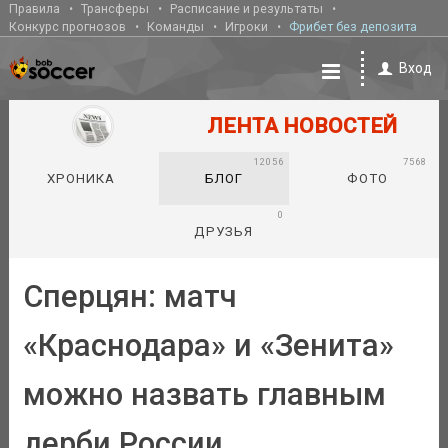
Правила
Трансферы
Расписание и результаты
Конкурс прогнозов
Команды
Игроки
Фрибет без депозита
Вход
ЛЕНТА НОВОСТЕЙ
12056
7568
ХРОНИКА
БЛОГ
ФОТО
0
ДРУЗЬЯ
Сперцян: матч
«Краснодара» и «Зенита»
можно назвать главным
дерби России