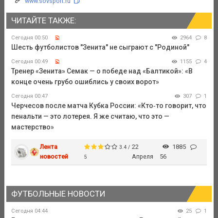
www.sovsport.ru
ЧИТАЙТЕ ТАКЖЕ:
Сегодня 00:50
2964
8
Шесть футболистов "Зенита" не сыграют с "Родиной"
Сегодня 00:49
1155
4
Тренер «Зенита» Семак — о победе над «Балтикой»: «В
конце очень грубо ошиблись у своих ворот»
Сегодня 00:47
307
1
Черчесов после матча Кубка России: «Кто‑то говорит, что
пенальти — это лотерея. Я же считаю, что это —
мастерство»
Лента
22
1885
3.4 /
новостей
Апреля
56
5
ФУТБОЛЬНЫЕ НОВОСТИ
Сегодня 04:44
25
1