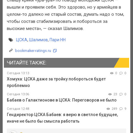
Слышу крики «ура-ура» по поводу молодежи ЦСКА —
вышли и проявили себя. Это здорово, но у армейцев в
целом-то далеко не старый состав, думать надо о том,
чтобы состав стабилизировать и побороться за
высокие места», — сказал Шалимов.
ЦСКА
,
Шалимов
,
Пари НН
bookmaker-ratings.ru
ЧИТАЙТЕ ТАКЖЕ:
Сегодня 13:13
0
0
Хомуха: ЦСКА даже за тройку побороться будет
проблемно
Сегодня 13:06
23
0
Бабаев о Галактионове в ЦСКА: Переговоров не было
Сегодня 12:48
249
9
Гендиректор ЦСКА Бабаев: я верю в светлое будущее,
иначе не было бы смысла работать