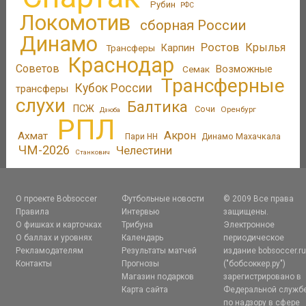
Рубин
РФС
Локомотив
сборная России
Динамо
Ростов
Крылья
Трансферы
Карпин
Краснодар
Советов
Возможные
Семак
Трансферные
Кубок России
трансферы
слухи
Балтика
ПСЖ
Сочи
Оренбург
Дзюба
РПЛ
Акрон
Ахмат
Пари НН
Динамо Махачкала
ЧМ-2026
Челестини
Станкович
О проекте Bobsoccer
Футбольные новости
© 2009 Все права
Правила
Интервью
защищены.
О фишках и карточках
Трибуна
Электронное
О баллах и уровнях
Календарь
периодическое
Рекламодателям
Результаты матчей
издание bobsoccer.r
Контакты
Прогнозы
("бобсоккер.ру")
Магазин подарков
зарегистрировано в
Карта сайта
Федеральной служб
по надзору в сфере