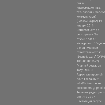
связи,
информационных
технологий и массо
коммуникаций
(Роскомнадзор) 19
января 2011г.
Свидетельство о
регистрации Эл
№ФС77-43557.
Учредитель: Общест
с ограниченной
ответственностью
"Борис-Медиа" (ОГРН
1095009003572)
Главный редактор:
Тосунян Б.С.
Адрес электронной
почты редакции:
info@bobsoccer.ru;
bobsoccerru@gmail.
Телефон редакции: +
985 719 29 97
Настоящий ресурс