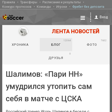
Правила
Трансферы
Расписание и результаты
Конкурс прогнозов
Команды
Игроки
Фрибет без депозита
Вход
ЛЕНТА НОВОСТЕЙ
12064
7602
ХРОНИКА
БЛОГ
ФОТО
0
ДРУЗЬЯ
Шалимов: «Пари НН»
умудрился утопить сам
себя в матче с ЦСКА
Российский тренер Игорь Шалимов в беседе с