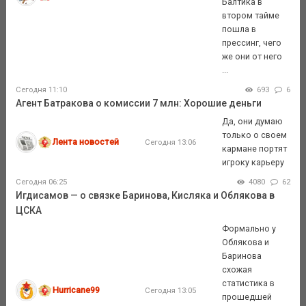
Балтика в
втором тайме
пошла в
прессинг, чего
же они от него
...
Сегодня 11:10
693
6
Агент Батракова о комиссии 7 млн: Хорошие деньги
Да, они думаю
только о своем
Лента новостей
Сегодня 13:06
кармане портят
игроку карьеру
Сегодня 06:25
4080
62
Игдисамов — о связке Баринова, Кисляка и Облякова в
ЦСКА
Формально у
Облякова и
Баринова
схожая
статистика в
Hurricane99
Сегодня 13:05
прошедшей