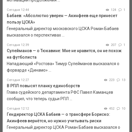
Сегодня 12:44
124
1
Бабаев: «Абсолютно уверен — Акинфеев еще принесет
пользу ЦСКА»
Генеральный директор московского ЦСКА Роман Бабаев
высказался о перспективах ...
Сегодня 12:39
207
1
Сулейманов — о Тюкавине: Мне не нравится, он не похож
на футболиста
Нападающий «Ростова» Тимур Сулейманов высказался о
форварде «Динамо» ...
Сегодня 12:27
223
13
В РПЛ повысят планку единоборств
Глава судейского департамента РФС Павел Каманцев
сообщил, что теперь судьи РПЛ ...
Сегодня 12:12
452
10
Гендиректор ЦСКА Бабаев — о трансфере Бориско:
Акинфеев вернётся, но нужно учитывать риски
Генеральный директор ЦСКА Роман Бабаев высказался о