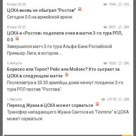
Вчера 22:50
7946
316
ЦСКА вновь не обыграл "Ростов"
Сегодня 0:0 на армейской арене.
Вчера 22:21
3421
289
ЦСКА и «Ростов» поделили очки в матче 3-го тура РПЛ,
0:0
Завершился матч 3-го тура Альфа-Банк Российской
Премьер-Лиги, в котором ...
6 Августа
9555
286
Бориско или Тороп? Рейс или Мойзес? Кто сыграет за
ЦСКА в следующем матче
Послезавтра в 20.30 армейцы дома начнут поединок 3-го
тура РПЛ против "Ростова".
1 Августа
13178
258
Переход Жуана в ЦСКА может сорваться
Трансфер нападающего Жуана Сантоса из "Гезтепе" в ЦСКА
может сорваться.