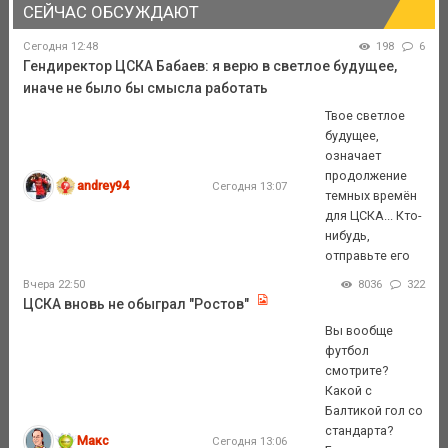
СЕЙЧАС ОБСУЖДАЮТ
Сегодня 12:48
198
6
Гендиректор ЦСКА Бабаев: я верю в светлое будущее,
иначе не было бы смысла работать
Твое светлое
будущее,
означает
продолжение
andrey94
Сегодня 13:07
темных времён
для ЦСКА... Кто-
нибудь,
отправьте его
Вчера 22:50
8036
322
ЦСКА вновь не обыграл "Ростов"
Вы вообще
футбол
смотрите?
Какой с
Балтикой гол со
стандарта?
Макс
Сегодня 13:06