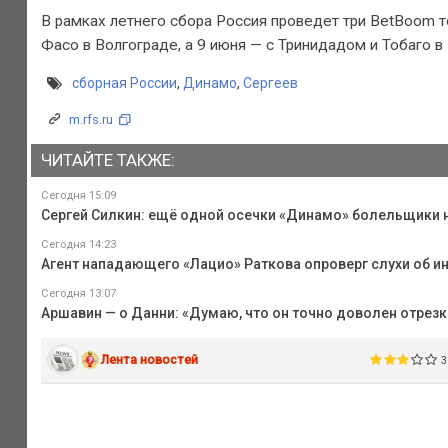
В рамках летнего сбора Россия проведет три BetBoom то
Фасо в Волгограде, а 9 июня — с Тринидадом и Тобаго в
сборная России
,
Динамо
,
Сергеев
m.rfs.ru
ЧИТАЙТЕ ТАКЖЕ:
Сегодня 15:09
Сергей Силкин: ещё одной осечки «Динамо» болельщики 
Сегодня 14:23
Агент нападающего «Лацио» Раткова опроверг слухи об ин
Сегодня 13:07
Аршавин — о Данни: «Думаю, что он точно доволен отрезк
Лента новостей
3