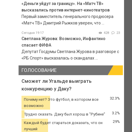
«Деньги уйдут за границу». На «Матч ТВ»
высказались против интернет-кинотеатров
Первый заместитель генерального продюсера
«Матч ТВ» Дмитрий Рыжков уверен, что ...
Сегодня 19:17
428
23
Светлана Журова: Возможно, Инфантино
спасает ФИФА
Депутат Госдумы Светлана Журова в разговоре с
«РБ Спорт» высказалась о скандалах ...
ГОЛОСОВАНИЕ
Сможет ли Угальде выиграть
конкуренцию у Даку?
32.3%
Почему нет? Это футбол, в котором все
возможно
3.2%
Трудно сказать. Даку был хорош в "Рубине"
29%
Каждый будет стараться доказать, что он
лучший