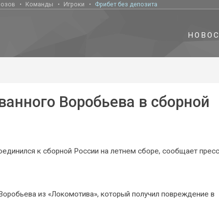
нозов
Команды
Игроки
Фрибет без депозита
НОВО
ванного Воробьева в сборной
динился к сборной России на летнем сборе, сообщает пресс
 Воробьева из «Локомотива», который получил повреждение в