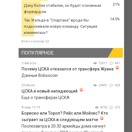
21%
Даку более стабилен, он будет основным
форвардом
14.5%
Так Угальде в "Спартаке" вроде бы
подыскивали новую команду. Ситуация
изменилась?
Всего голосов: 62
ПОПУЛЯРНОЕ
3 Августа
15011
441
Почему ЦСКА отказался от трансфера Жуана
Данные Bobsoccer.
29 Июля
23401
429
ЦСКА и новый нападающий
Еще о трансферах ЦСКА.
Вчера 12:19
8735
273
Бориско или Тороп? Рейс или Мойзес? Кто
сыграет за ЦСКА в следующем матче
Послезавтра в 20.30 армейцы дома начнут