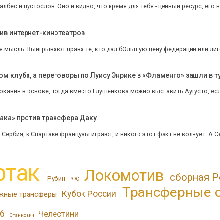
бес и пустослов. Оно и видно, что время для тебя - ценный ресурс, его не
тив интернет-кинотеатров
я мысль. Выигрывают права те, кто дал бОльшую цену федерации или лиге. 
 клуба, а переговоры по Луису Энрике в «Фламенго» зашли в ту
юкавин в основе, тогда вместо Глушенкова можно выставить Аугусто, если 
ака» против трансфера Даку
 Сербия, в Спартаке французы играют, и никого этот факт не волнует. А Се
ртак
Локомотив
сборная Р
Рубин
РФС
Трансферные 
Кубок России
жные трансферы
6
Челестини
Станкович