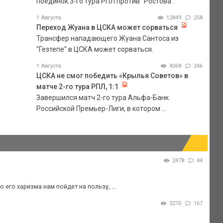
поединок 3-го тура РПЛ против "Ростова".
1 Августа
12849
258
Переход Жуана в ЦСКА может сорваться
Трансфер нападающего Жуана Сантоса из
"Гезтепе" в ЦСКА может сорваться.
1 Августа
4068
246
ЦСКА не смог победить «Крылья Советов» в
матче 2-го тура РПЛ, 1:1
Завершился матч 2-го тура Альфа-Банк
Российской Премьер-Лиги, в котором ...
2478
44
 его харизма нам пойдет на пользу, ...
3270
167