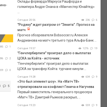
Оклады форварда Маркуса Рашфорда и
ина-
голкипера Андре Онана в «Манчестер Юнайтед»
...
Сегодня 20:56
236
6
"Родину" ждет разгром от "Зенита". Прогноз на
матч
Прогноз обозревателя Bobsoccer.ru Алексея
Андрианова на матч третьего тура Альфа-Банк ...
285
1
Сегодня 19:57
1276
19
"Генчлербирлиги" проиграл дело о выплатах
ЦСКА за Койта - источник
286
2
"Генчлербирлиги" проиграл дело о выплатах
ЦСКА за трансфер Койта: турчане кинули ...
209
0
Сегодня 19:28
634
9
«Это был элемент шоу». На «Матч ТВ»
1
5
отреагировали на конфликт Генича и Нагучева
Первый заместитель генерального продюсера
«Матч ТВ» Дмитрий Рыжков раскрыл, ...
Сегодня 19:23
559
9