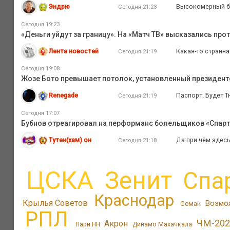
Эндрю
Высокомерный бал
Сегодня 21:23
Сегодня 19:23
«Деньги уйдут за границу». На «Матч ТВ» высказались про
Лента новостей
Какая-то странна
Сегодня 21:19
Сегодня 19:08
Жозе Бото превышает потолок, установленный президентом
Renegade
Паспорт. Будет Т
Сегодня 21:19
Сегодня 17:07
Бубнов отреагировал на перформанс болельщиков «Спарт
Тутен(хам) он
Да при чём здесь
Сегодня 21:18
ЦСКА
Зенит
Спа
Краснодар
Крылья Советов
Возмо
Семак
РПЛ
ЧМ-202
Акрон
Пари НН
Динамо Махачкала