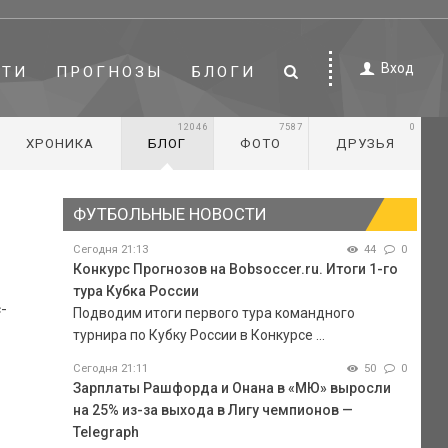
Вход
СТИ
ПРОГНОЗЫ
БЛОГИ
12046
7587
0
ХРОНИКА
БЛОГ
ФОТО
ДРУЗЬЯ
ФУТБОЛЬНЫЕ НОВОСТИ
Сегодня 21:13
44
0
Конкурс Прогнозов на Bobsoccer.ru. Итоги 1-го
тура Кубка России
-
Подводим итоги первого тура командного
турнира по Кубку России в Конкурсе ...
Сегодня 21:11
50
0
Зарплаты Рашфорда и Онана в «МЮ» выросли
на 25% из-за выхода в Лигу чемпионов —
Telegraph