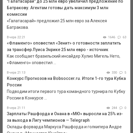
"Галатасарай" до 25 млн евро увеличил предложение по
Батракову. Агентам готовы дать максимум 3 млн
комиссии
«Галатасарай» предложил 25 млн евро за Алексея
Батракова.
Вчера 22:21
1646
63
«Фламенго» оповестил «Зенит» о готовности заплатить
за трансфер Луиса Энрике 25 млн евро - источник
Как сообщает бразильский инсайдер Хулио Мигель Нето,
«Фламенго» оповестил ...
Вчера 21:13
330
5
Конкурс Прогнозов на Bobsoccer.ru. Итоги 1-го тура Кубка
России
Подводим итоги первого тура командного турнира по Кубку
России в Конкурсе ...
Вчера 21:11
244
0
Зарплаты Рашфорда и Онана в «МЮ» выросли на 25% из-
за выхода в Лигу чемпионов — Telegraph
Оклады форварда Маркуса Рашфорда и голкипера Андре