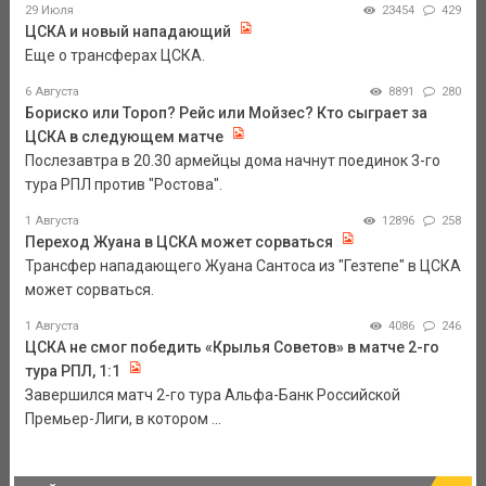
29 Июля
23454
429
ЦСКА и новый нападающий
Еще о трансферах ЦСКА.
6 Августа
8891
280
Бориско или Тороп? Рейс или Мойзес? Кто сыграет за
ЦСКА в следующем матче
Послезавтра в 20.30 армейцы дома начнут поединок 3-го
тура РПЛ против "Ростова".
1 Августа
12896
258
Переход Жуана в ЦСКА может сорваться
Трансфер нападающего Жуана Сантоса из "Гезтепе" в ЦСКА
может сорваться.
1 Августа
4086
246
ЦСКА не смог победить «Крылья Советов» в матче 2-го
тура РПЛ, 1:1
Завершился матч 2-го тура Альфа-Банк Российской
Премьер-Лиги, в котором ...