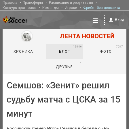
Правила
Трансферы
Расписание и результаты
Конкурс прогнозов
Команды
Игроки
Фрибет без депозита
Вход
ЛЕНТА НОВОСТЕЙ
12046
7587
ХРОНИКА
БЛОГ
ФОТО
0
ДРУЗЬЯ
Семшов: «Зенит» решил
судьбу матча с ЦСКА за 15
минут
Российский тренер Игорь Семшов в беседе с «РБ