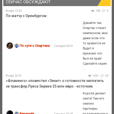
СЕЙЧАС ОБСУЖДАЮТ
Вчера 13:02
184
9
По матчу с Оренбургом
Давайте так.
Спартак станет
чемпионом, мне
даже если что-
то нравится не
По сути о Спартаке
Сегодня 02:41
будет я
признаю что
был не прав!
Сделайте скрин
...
Вчера 22:21
1651
63
«Фламенго» оповестил «Зенит» о готовности заплатить
за трансфер Луиса Энрике 25 млн евро - источник
Короля делает
свита! Там его
смачно
партнеры
Renegade
поддерживали и
Сегодня 02:35