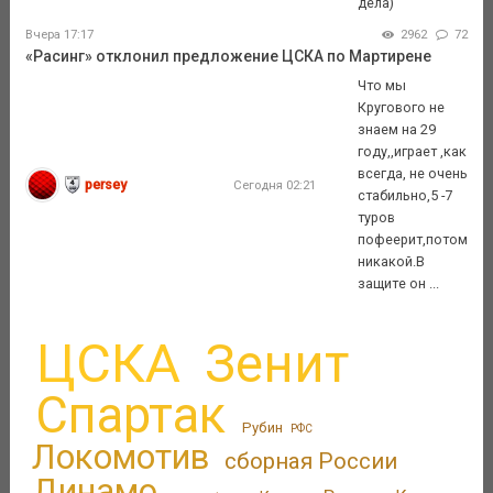
дела)
Вчера 17:17
2962
72
«Расинг» отклонил предложение ЦСКА по Мартирене
Что мы
Кругового не
знаем на 29
году,,играет ,как
всегда, не очень
persey
Сегодня 02:21
стабильно,5 -7
туров
пофеерит,потом
никакой.В
защите он ...
ЦСКА
Зенит
Спартак
Рубин
РФС
Локомотив
сборная России
Динамо