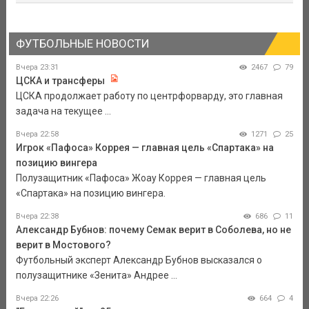
ФУТБОЛЬНЫЕ НОВОСТИ
Вчера 23:31
2467
79
ЦСКА и трансферы
ЦСКА продолжает работу по центрфорварду, это главная
задача на текущее ...
Вчера 22:58
1271
25
Игрок «Пафоса» Коррея — главная цель «Спартака» на
позицию вингера
Полузащитник «Пафоса» Жоау Коррея — главная цель
«Спартака» на позицию вингера.
Вчера 22:38
686
11
Александр Бубнов: почему Семак верит в Соболева, но не
верит в Мостового?
Футбольный эксперт Александр Бубнов высказался о
полузащитнике «Зенита» Андрее ...
Вчера 22:26
664
4