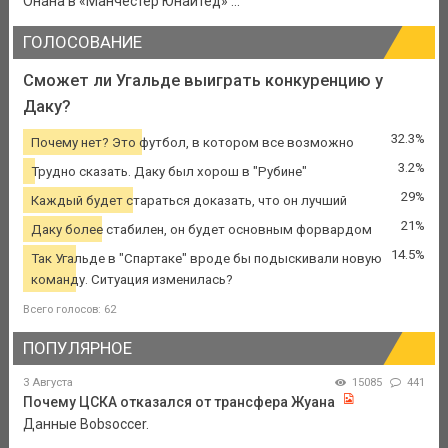
Онана в «Манчестер Юнайтед» ...
ГОЛОСОВАНИЕ
Сможет ли Угальде выиграть конкуренцию у
Даку?
32.3%
Почему нет? Это футбол, в котором все возможно
3.2%
Трудно сказать. Даку был хорош в "Рубине"
29%
Каждый будет стараться доказать, что он лучший
21%
Даку более стабилен, он будет основным форвардом
14.5%
Так Угальде в "Спартаке" вроде бы подыскивали новую
команду. Ситуация изменилась?
Всего голосов: 62
ПОПУЛЯРНОЕ
3 Августа
15085
441
Почему ЦСКА отказался от трансфера Жуана
Данные Bobsoccer.