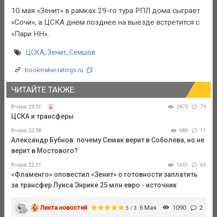
10 мая «Зенит» в рамках 29-го тура РПЛ дома сыграет
«Сочи», а ЦСКА днем позднее на выезде встретится с
«Пари НН».
ЦСКА
,
Зенит
,
Семшов
bookmaker-ratings.ru
ЧИТАЙТЕ ТАКЖЕ:
Вчера 23:31
2472
79
ЦСКА и трансферы
Вчера 22:38
686
11
Александр Бубнов: почему Семак верит в Соболева, но не
верит в Мостового?
Вчера 22:21
1651
63
«Фламенго» оповестил «Зенит» о готовности заплатить
за трансфер Луиса Энрике 25 млн евро - источник
Лента новостей
6 Мая
1090
2
5 / 3