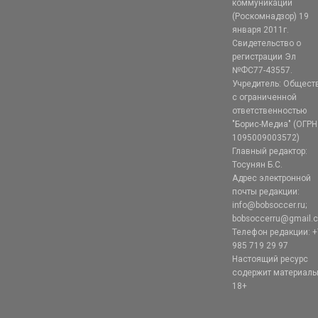
коммуникаций
(Роскомнадзор) 19
января 2011г.
Свидетельство о
регистрации Эл
№ФС77-43557.
Учредитель: Общест
с ограниченной
ответственностью
"Борис-Медиа" (ОГРН
1095009003572)
Главный редактор:
Тосунян Б.С.
Адрес электронной
почты редакции:
info@bobsoccer.ru;
bobsoccerru@gmail.
Телефон редакции: +
985 719 29 97
Настоящий ресурс
содержит материал
18+