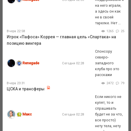
на него играли,
а здесь он как
не в своей
тарелке. Нет ...
Вчера 22:58
1265
25
Игрок «Пафоса» Коррея — главная цель «Спартака» на
позицию вингера
Спонсору
северо-
Renegade
западного
Сегодня 02:28
клуба про это
расскажи
Вчера 23:31
2472
79
ЦСКА и трансферы
Если никого не
купят, то и
спрашивать
Макс
будет не за что,
Сегодня 02:28
все просто)
нету тела, нету