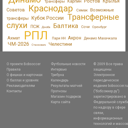
Ростов
Крылья
Трансферы
Карпин
Краснодар
Советов
Возможные
Семак
Трансферные
Кубок России
трансферы
слухи
Балтика
ПСЖ
Сочи
Оренбург
Дзюба
РПЛ
Акрон
Ахмат
Пари НН
Динамо Махачкала
ЧМ-2026
Челестини
Станкович
О проекте Bobsoccer
Футбольные новости
© 2009 Все права
Правила
Интервью
защищены.
О фишках и карточках
Трибуна
Электронное
О баллах и уровнях
Календарь
периодическое
Рекламодателям
Результаты матчей
издание bobsoccer.r
Контакты
Прогнозы
("бобсоккер.ру")
Магазин подарков
зарегистрировано в
Карта сайта
Федеральной служб
по надзору в сфере
связи,
информационных
технологий и массо