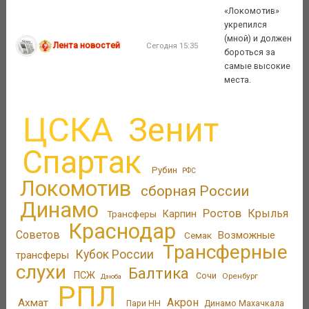
«Локомотив»
укрепился
(мной) и должен
Лента новостей
Сегодня 15:35
бороться за
самые высокие
места.
ЦСКА
Зенит
Спартак
Рубин
РФС
Локомотив
сборная России
Динамо
Ростов
Крылья
Трансферы
Карпин
Краснодар
Советов
Возможные
Семак
Трансферные
Кубок России
трансферы
слухи
Балтика
ПСЖ
Сочи
Оренбург
Дзюба
РПЛ
Акрон
Ахмат
Пари НН
Динамо Махачкала