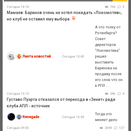
Сегодня 14:14
704
5
Мамаев: Баринов очень не хотел покидать «Локомотив»,
но клуб не оставил ему выбора
А что толку от
Ротенберга?
Совет
директоров
"Локомотива"
Лента новостей
решил
Сегодня 15:40
выставить
Баринова на
продажу после
его слов что он
в РПЛ ...
Сегодня 15:13
246
4
Густаво Пуэрта отказался от перехода в «Зенит» ради
клуба АПЛ - источник
Тогда это
Renegade
Сегодня 15:39
меняет дело.
Сегодня 09:05
2694
127