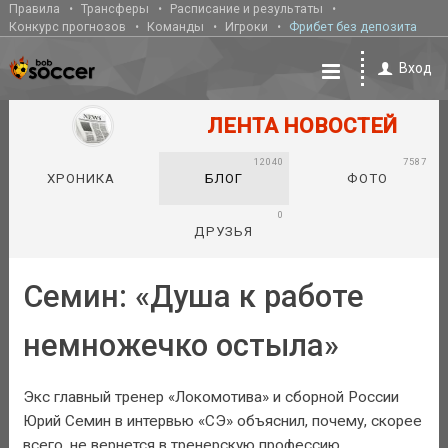
Правила
Трансферы
Расписание и результаты
Конкурс прогнозов
Команды
Игроки
Фрибет без депозита
Вход
ЛЕНТА НОВОСТЕЙ
12040
7587
ХРОНИКА
БЛОГ
ФОТО
0
ДРУЗЬЯ
Семин: «Душа к работе
немножечко остыла»
Экс главный тренер «Локомотива» и сборной России
Юрий Семин в интервью «СЭ» объяснил, почему, скорее
всего, не вернется в тренерскую профессию.