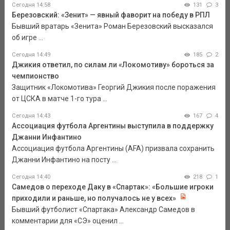
Сегодня 14:58
131
3
Березовский: «Зенит» — явный фаворит на победу в РПЛ
Бывший вратарь «Зенита» Роман Березовский высказался
об игре ...
Сегодня 14:49
185
2
Джикия ответил, по силам ли «Локомотиву» бороться за
чемпионство
Защитник «Локомотива» Георгий Джикия после поражения
от ЦСКА в матче 1-го тура ...
Сегодня 14:43
167
4
Ассоциация футбола Аргентины выступила в поддержку
Джанни Инфантино
Ассоциация футбола Аргентины (AFA) призвала сохранить
Джанни Инфантино на посту ...
Сегодня 14:40
218
1
Самедов о переходе Даку в «Спартак»: «Большие игроки
приходили и раньше, но получалось не у всех»
Бывший футболист «Спартака» Александр Самедов в
комментарии для «СЭ» оценил ...