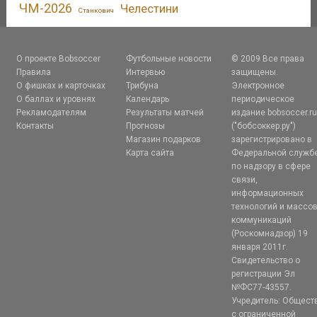
ЧМ-2026
Челестини
Станкович
О проекте Bobsoccer
Футбольные новости
© 2009 Все права
Правила
Интервью
защищены.
О фишках и карточках
Трибуна
Электронное
О баллах и уровнях
Календарь
периодическое
Рекламодателям
Результаты матчей
издание bobsoccer.r
Контакты
Прогнозы
("бобсоккер.ру")
Магазин подарков
зарегистрировано в
Карта сайта
Федеральной служб
по надзору в сфере
связи,
информационных
технологий и массо
коммуникаций
(Роскомнадзор) 19
января 2011г.
Свидетельство о
регистрации Эл
№ФС77-43557.
Учредитель: Общест
с ограниченной