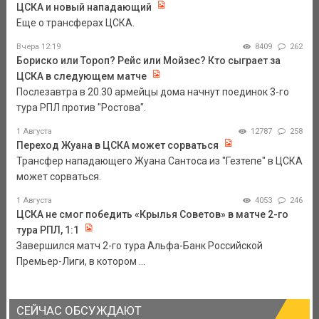
ЦСКА и новый нападающий
Еще о трансферах ЦСКА.
Вчера 12:19
8409
262
Бориско или Тороп? Рейс или Мойзес? Кто сыграет за
ЦСКА в следующем матче
Послезавтра в 20.30 армейцы дома начнут поединок 3-го
тура РПЛ против "Ростова".
1 Августа
12787
258
Переход Жуана в ЦСКА может сорваться
Трансфер нападающего Жуана Сантоса из "Гезтепе" в ЦСКА
может сорваться.
1 Августа
4053
246
ЦСКА не смог победить «Крылья Советов» в матче 2-го
тура РПЛ, 1:1
Завершился матч 2-го тура Альфа-Банк Российской
Премьер-Лиги, в котором ...
СЕЙЧАС ОБСУЖДАЮТ