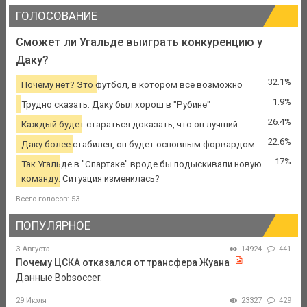
ГОЛОСОВАНИЕ
Сможет ли Угальде выиграть конкуренцию у
Даку?
32.1%
Почему нет? Это футбол, в котором все возможно
1.9%
Трудно сказать. Даку был хорош в "Рубине"
26.4%
Каждый будет стараться доказать, что он лучший
22.6%
Даку более стабилен, он будет основным форвардом
17%
Так Угальде в "Спартаке" вроде бы подыскивали новую
команду. Ситуация изменилась?
Всего голосов: 53
ПОПУЛЯРНОЕ
3 Августа
14924
441
Почему ЦСКА отказался от трансфера Жуана
Данные Bobsoccer.
29 Июля
23327
429