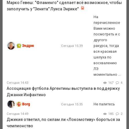
Марко Гевеш: "Фламенго" сделает всё возможное, чтобы
заполучить у "Зенита" Луиса Энрике"
На
перечисленное
Вами можно
посмотреть и с
другого
Эндрю
ракурса, тогда
Сегодня 15:39
вся красивая
шелуха по
восхвалению
ЛЭ
моментально ...
Сегодня 14:43
167
4
Ассоциация футбола Аргентины выступила в поддержку
Джанни Инфантино
Borg
Не палитесь
Сегодня 15:35
Сегодня 14:49
185
2
Джикия ответил, по силам ли «Локомотиву» бороться за
чемпионство