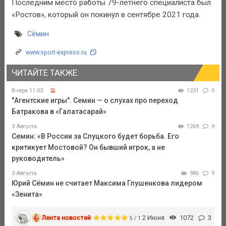
Последним место работы 79-летнего специалиста был
«Ростов», который он покинул в сентябре 2021 года.
Сёмин
www.sport-express.ru
ЧИТАЙТЕ ТАКЖЕ:
Вчера 11:03
1231
0
"Агентские игры". Семин — о слухах про переход
Батракова в «Галатасарай»
3 Августа
1269
9
Семин: «В России за Слуцкого будет борьба. Его
критикует Мостовой? Он бывший игрок, а не
руководитель»
3 Августа
986
9
Юрий Сёмин не считает Максима Глушенкова лидером
«Зенита»
Лента новостей
2 Июня
1072
3
5 / 1