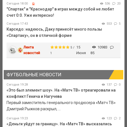
Сегодня 18:00
536
20
"Спартак" и "Краснодар" в играх между собой не любят
счет 0:0. Уже интересно!
Сегодня 17:43
553
5
Карседо: надеюсь, Даку принесёт много пользы
«Спартаку», он в отличной форме
Лента
15
10983
5 /
новостей
Июня
85
1
ФУТБОЛЬНЫЕ НОВОСТИ
Сегодня 19:28
137
0
«Это был элемент шоу». На «Матч ТВ» отреагировали на
конфликт Генича и Нагучева
Первый заместитель генерального продюсера «Матч ТВ»
Дмитрий Рыжков раскрыл, ...
Сегодня 19:23
123
2
«Деньги уйдут за границу». На «Матч ТВ» высказались