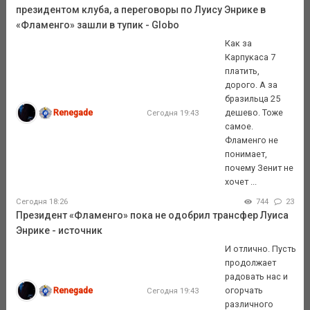
президентом клуба, а переговоры по Луису Энрике в
«Фламенго» зашли в тупик - Globo
Как за
Карпукаса 7
платить,
дорого. А за
бразильца 25
Renegade
дешево. Тоже
Сегодня 19:43
самое.
Фламенго не
понимает,
почему Зенит не
хочет ...
Сегодня 18:26
744
23
Президент «Фламенго» пока не одобрил трансфер Луиса
Энрике - источник
И отлично. Пусть
продолжает
радовать нас и
Renegade
огорчать
Сегодня 19:43
различного