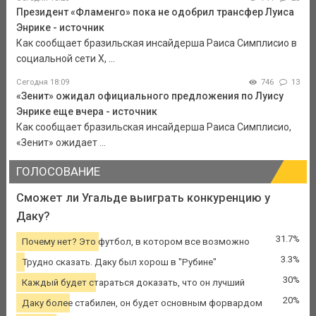
Президент «Фламенго» пока не одобрил трансфер Луиса
Энрике - источник
Как сообщает бразильская инсайдерша Раиса Симплисио в
социальной сети Х, ...
Сегодня 18:09
746
13
«Зенит» ожидал официального предложения по Луису
Энрике еще вчера - источник
Как сообщает бразильская инсайдерша Раиса Симплисио,
«Зенит» ожидает ...
ГОЛОСОВАНИЕ
Сможет ли Угальде выиграть конкуренцию у
Даку?
31.7%
Почему нет? Это футбол, в котором все возможно
3.3%
Трудно сказать. Даку был хорош в "Рубине"
30%
Каждый будет стараться доказать, что он лучший
20%
Даку более стабилен, он будет основным форвардом