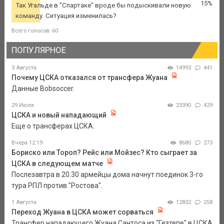
15%
Так Угальде в "Спартаке" вроде бы подыскивали новую
команду. Ситуация изменилась?
Всего голосов: 60
ПОПУЛЯРНОЕ
3 Августа
14993
441
Почему ЦСКА отказался от трансфера Жуана
Данные Bobsoccer.
29 Июля
23390
429
ЦСКА и новый нападающий
Еще о трансферах ЦСКА.
Вчера 12:19
8680
273
Бориско или Тороп? Рейс или Мойзес? Кто сыграет за
ЦСКА в следующем матче
Послезавтра в 20.30 армейцы дома начнут поединок 3-го
тура РПЛ против "Ростова".
1 Августа
12832
258
Переход Жуана в ЦСКА может сорваться
Трансфер нападающего Жуана Сантоса из "Гезтепе" в ЦСКА