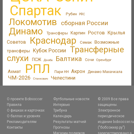
Спартак
Рубин
РФС
Локомотив
сборная России
Динамо
Ростов
Крылья
Трансферы
Карпин
Краснодар
Советов
Возможные
Семак
Трансферные
Кубок России
трансферы
слухи
Балтика
ПСЖ
Сочи
Оренбург
Дзюба
РПЛ
Акрон
Ахмат
Пари НН
Динамо Махачкала
ЧМ-2026
Челестини
Станкович
О проекте Bobsoccer
Футбольные новости
© 2009 Все права
Правила
Интервью
защищены.
О фишках и карточках
Трибуна
Электронное
О баллах и уровнях
Календарь
периодическое
Рекламодателям
Результаты матчей
издание bobsoccer.r
Контакты
Прогнозы
("бобсоккер.ру")
Магазин подарков
зарегистрировано в