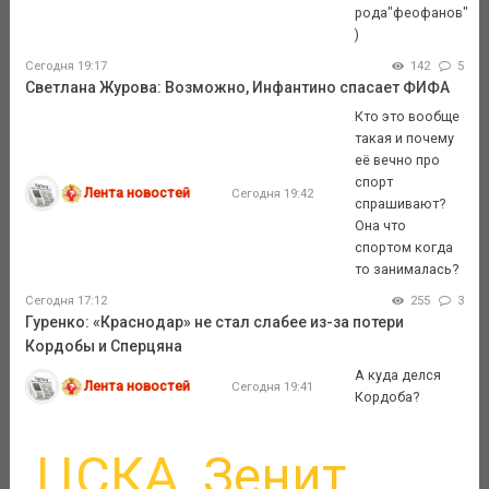
рода"феофанов"
)
Сегодня 19:17
142
5
Светлана Журова: Возможно, Инфантино спасает ФИФА
Кто это вообще
такая и почему
её вечно про
спорт
Лента новостей
Сегодня 19:42
спрашивают?
Она что
спортом когда
то занималась?
Сегодня 17:12
255
3
Гуренко: «Краснодар» не стал слабее из-за потери
Кордобы и Сперцяна
А куда делся
Лента новостей
Сегодня 19:41
Кордоба?
ЦСКА
Зенит