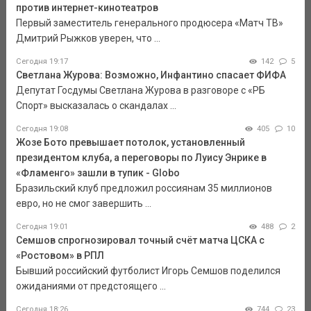
против интернет-кинотеатров
Первый заместитель генерального продюсера «Матч ТВ»
Дмитрий Рыжков уверен, что ...
Сегодня 19:17
142
5
Светлана Журова: Возможно, Инфантино спасает ФИФА
Депутат Госдумы Светлана Журова в разговоре с «РБ
Спорт» высказалась о скандалах ...
Сегодня 19:08
405
10
Жозе Бото превышает потолок, установленный
президентом клуба, а переговоры по Луису Энрике в
«Фламенго» зашли в тупик - Globo
Бразильский клуб предложил россиянам 35 миллионов
евро, но не смог завершить ...
Сегодня 19:01
488
2
Семшов спрогнозировал точный счёт матча ЦСКА с
«Ростовом» в РПЛ
Бывший российский футболист Игорь Семшов поделился
ожиданиями от предстоящего ...
Сегодня 18:26
744
23