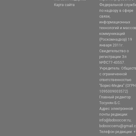
Карта сайта
Федеральной служб
по надзору в сфере
связи,
информационных
технологий и массо
коммуникаций
(Роскомнадзор) 19
января 2011г.
Свидетельство о
регистрации Эл
№ФС77-43557.
Учредитель: Общест
с ограниченной
ответственностью
"Борис-Медиа" (ОГРН
1095009003572)
Главный редактор:
Тосунян Б.С.
Адрес электронной
почты редакции:
info@bobsoccer.ru;
bobsoccerru@gmail.
Телефон редакции: +