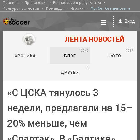
Правила
Трансферы
Расписание и результаты
Конкурс прогнозов
Команды
Игроки
Фрибет без депозита
Вход
ЛЕНТА НОВОСТЕЙ
12046
7587
ХРОНИКА
БЛОГ
ФОТО
0
ДРУЗЬЯ
«С ЦСКА тянулось 3
недели, предлагали на 15–
20% меньше, чем
«Спартак». В «Балтике»