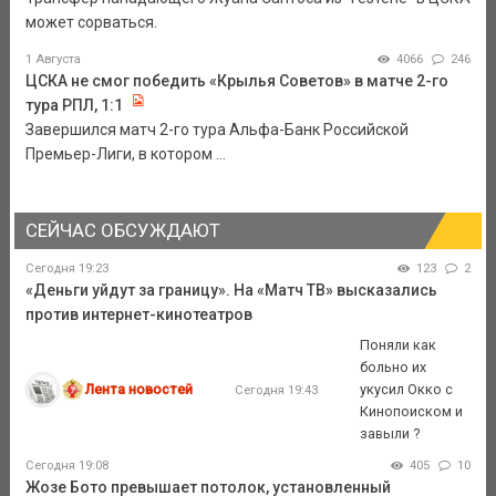
может сорваться.
1 Августа
4066
246
ЦСКА не смог победить «Крылья Советов» в матче 2-го
тура РПЛ, 1:1
Завершился матч 2-го тура Альфа-Банк Российской
Премьер-Лиги, в котором ...
СЕЙЧАС ОБСУЖДАЮТ
Сегодня 19:23
123
2
«Деньги уйдут за границу». На «Матч ТВ» высказались
против интернет-кинотеатров
Поняли как
больно их
Лента новостей
укусил Окко с
Сегодня 19:43
Кинопоиском и
завыли ?
Сегодня 19:08
405
10
Жозе Бото превышает потолок, установленный