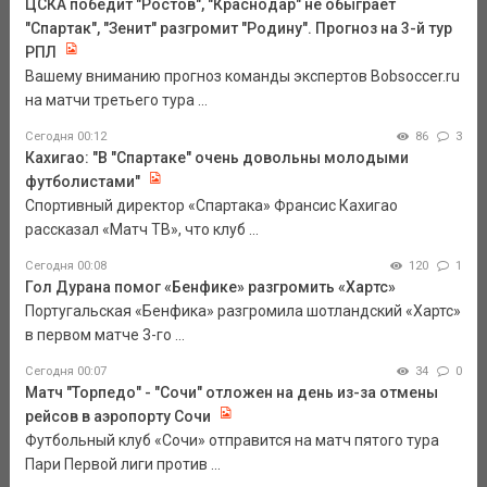
ЦСКА победит "Ростов", "Краснодар" не обыграет
"Спартак", "Зенит" разгромит "Родину". Прогноз на 3-й тур
РПЛ
Вашему вниманию прогноз команды экспертов Bobsoccer.ru
на матчи третьего тура ...
Сегодня 00:12
86
3
Кахигао: "В "Спартаке" очень довольны молодыми
футболистами"
Спортивный директор «Спартака» Франсис Кахигао
рассказал «Матч ТВ», что клуб ...
Сегодня 00:08
120
1
Гол Дурана помог «Бенфике» разгромить «Хартс»
Португальская «Бенфика» разгромила шотландский «Хартс»
в первом матче 3-го ...
Сегодня 00:07
34
0
Матч "Торпедо" - "Сочи" отложен на день из-за отмены
рейсов в аэропорту Сочи
Футбольный клуб «Сочи» отправится на матч пятого тура
Пари Первой лиги против ...