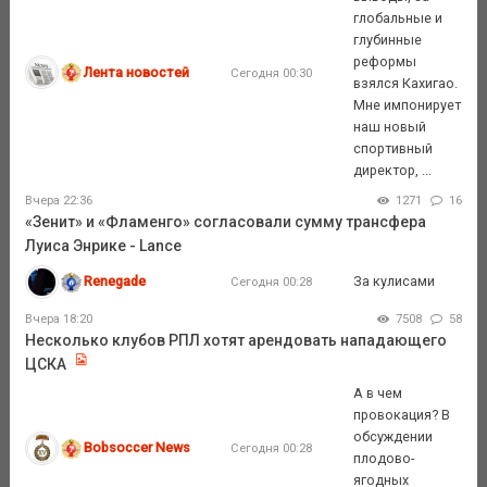
глобальные и
глубинные
реформы
Лента новостей
Сегодня 00:30
взялся Кахигао.
Мне импонирует
наш новый
спортивный
директор, ...
Вчера 22:36
1271
16
«Зенит» и «Фламенго» согласовали сумму трансфера
Луиса Энрике - Lance
Renegade
За кулисами
Сегодня 00:28
Вчера 18:20
7508
58
Несколько клубов РПЛ хотят арендовать нападающего
ЦСКА
А в чем
провокация? В
обсуждении
Bobsoccer News
Сегодня 00:28
плодово-
ягодных