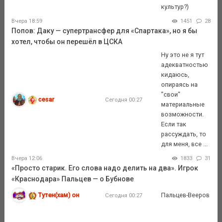
культур?)
Вчера 18:59
1451
28
Попов: Даку — супертрансфер для «Спартака», но я бы
хотел, чтобы он перешёл в ЦСКА
Ну это не я тут
адекватностью
кидаюсь,
опираясь на
"свои"
cesar
Сегодня 00:27
материальные
возможности.
Если так
рассуждать, то
для меня, все ...
Вчера 12:06
1833
31
«Просто старик. Его слова надо делить на два». Игрок
«Краснодара» Пальцев — о Бубнове
Тутен(хам) он
Пальцев-Вееров
Сегодня 00:27