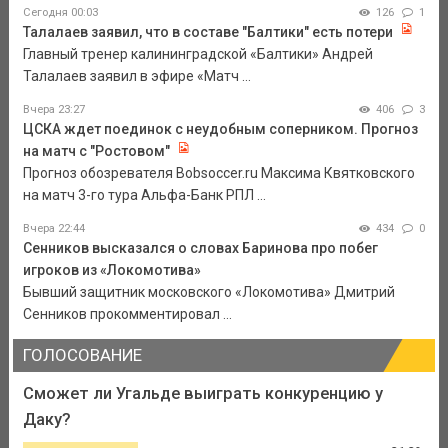
Сегодня 00:03
126
1
Талалаев заявил, что в составе "Балтики" есть потери
Главный тренер калининградской «Балтики» Андрей
Талалаев заявил в эфире «Матч ...
Вчера 23:27
406
3
ЦСКА ждет поединок с неудобным соперником. Прогноз
на матч с "Ростовом"
Прогноз обозревателя Bobsoccer.ru Максима Квятковского
на матч 3-го тура Альфа-Банк РПЛ ...
Вчера 22:44
434
0
Сенников высказался о словах Баринова про побег
игроков из «Локомотива»
Бывший защитник московского «Локомотива» Дмитрий
Сенников прокомментировал ...
ГОЛОСОВАНИЕ
Сможет ли Угальде выиграть конкуренцию у
Даку?