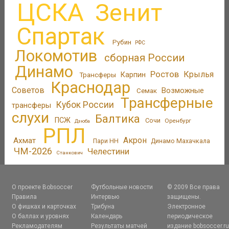
ЦСКА
Зенит
Спартак
Рубин
РФС
Локомотив
сборная России
Динамо
Ростов
Крылья
Трансферы
Карпин
Краснодар
Советов
Возможные
Семак
Трансферные
Кубок России
трансферы
слухи
Балтика
ПСЖ
Сочи
Оренбург
Дзюба
РПЛ
Акрон
Ахмат
Пари НН
Динамо Махачкала
ЧМ-2026
Челестини
Станкович
О проекте Bobsoccer
Футбольные новости
© 2009 Все права
Правила
Интервью
защищены.
О фишках и карточках
Трибуна
Электронное
О баллах и уровнях
Календарь
периодическое
Рекламодателям
Результаты матчей
издание bobsoccer.r