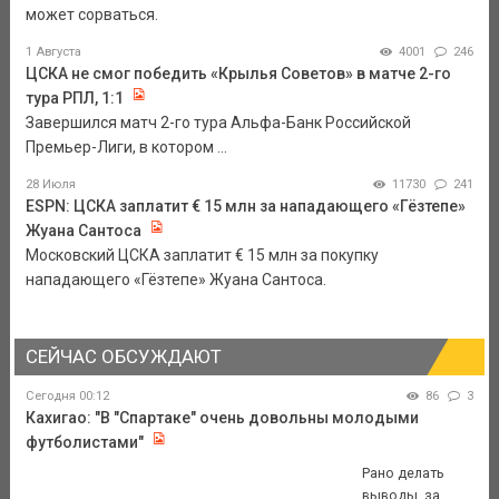
может сорваться.
1 Августа
4001
246
ЦСКА не смог победить «Крылья Советов» в матче 2-го
тура РПЛ, 1:1
Завершился матч 2-го тура Альфа-Банк Российской
Премьер-Лиги, в котором ...
28 Июля
11730
241
ESPN: ЦСКА заплатит € 15 млн за нападающего «Гёзтепе»
Жуана Сантоса
Московский ЦСКА заплатит € 15 млн за покупку
нападающего «Гёзтепе» Жуана Сантоса.
СЕЙЧАС ОБСУЖДАЮТ
Сегодня 00:12
86
3
Кахигао: "В "Спартаке" очень довольны молодыми
футболистами"
Рано делать
выводы, за