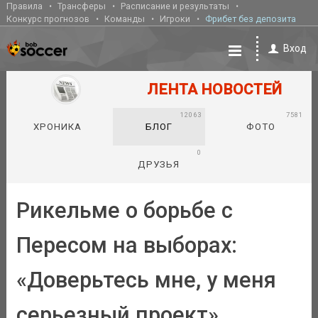
Правила
Трансферы
Расписание и результаты
Конкурс прогнозов
Команды
Игроки
Фрибет без депозита
Вход
ЛЕНТА НОВОСТЕЙ
12063
7581
ХРОНИКА
БЛОГ
ФОТО
0
ДРУЗЬЯ
Рикельме о борьбе с
Пересом на выборах:
«Доверьтесь мне, у меня
серьезный проект»