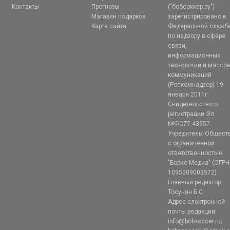
Контакты
Прогнозы
("бобсоккер.ру")
Магазин подарков
зарегистрировано в
Карта сайта
Федеральной служб
по надзору в сфере
связи,
информационных
технологий и массо
коммуникаций
(Роскомнадзор) 19
января 2011г.
Свидетельство о
регистрации Эл
№ФС77-43557.
Учредитель: Общест
с ограниченной
ответственностью
"Борис-Медиа" (ОГРН
1095009003572)
Главный редактор:
Тосунян Б.С.
Адрес электронной
почты редакции:
info@bobsoccer.ru;