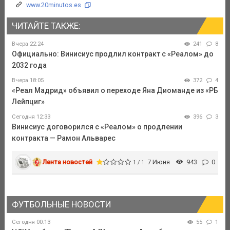
www.20minutos.es
ЧИТАЙТЕ ТАКЖЕ:
Вчера 22:24
241
8
Официально: Винисиус продлил контракт с «Реалом» до
2032 года
Вчера 18:05
372
4
«Реал Мадрид» объявил о переходе Яна Диоманде из «РБ
Лейпциг»
Сегодня 12:33
396
3
Винисиус договорился с «Реалом» о продлении
контракта — Рамон Альварес
Лента новостей
7 Июня
943
0
1 / 1
ФУТБОЛЬНЫЕ НОВОСТИ
Сегодня 00:13
55
1