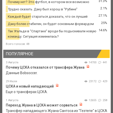
31.3%
Почему нет? Это футбол, в котором все возможно
2.1%
Трудно сказать. Даку был хорош в "Рубине"
27.1%
Каждый будет стараться доказать, что он лучший
25%
Даку более стабилен, он будет основным форвардом
14.6%
Так Угальде в "Спартаке" вроде бы подыскивали новую
команду. Ситуация изменилась?
Всего голосов: 48
ПОПУЛЯРНОЕ
3 Августа
14700
441
Почему ЦСКА отказался от трансфера Жуана
Данные Bobsoccer.
29 Июля
23172
429
ЦСКА и новый нападающий
Еще о трансферах ЦСКА.
1 Августа
12655
258
Переход Жуана в ЦСКА может сорваться
Трансфер нападающего Жуана Сантоса из "Гезтепе" в ЦСКА