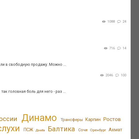
1088
24
716
14
ли в свободную продажу. Можно ...
2046
100
ак головная боль для него - раз ...
Динамо
оссии
Ростов
Трансферы
Карпин
слухи
Балтика
Ахмат
ПСЖ
Сочи
Оренбург
Дзюба