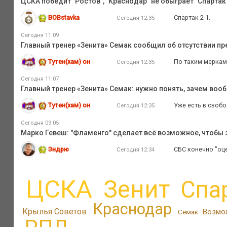
ЦСКА победит "Ростов", "Краснодар" не обыграет "Спартак",
BOBstavka
Спартак 2-1.
Сегодня 12:35
Сегодня 11:09
Главный тренер «Зенита» Семак сообщил об отсутствии п
Тутен(хам) он
По таким меркам 
Сегодня 12:35
Сегодня 11:07
Главный тренер «Зенита» Семак: нужно понять, зачем во
Тутен(хам) он
Уже есть в свобо
Сегодня 12:35
Сегодня 09:05
Марко Гевеш: "Фламенго" сделает всё возможное, чтобы з
Эндрю
СБС конечно "оце
Сегодня 12:34
ЦСКА
Зенит
Спа
Краснодар
Крылья Советов
Возмо
Семак