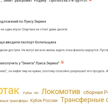
 "Зенит" разгромит "Родину". Прогноз на 3-й тур РПЛ
редложений по Луису Энрике
не один игрок Спартака не стоит даже десяти
обще вводили паспорт болельщика
дном доступе. Не могут же всю жизнь ждать пока фанаты вернутся. Пусти
аполучить у "Зенита" Луиса Энрике"
нил", он нафиг ему не нужен, поэтому спокойно разрешает его продать. А т
ртак
Локомотив
сборная Р
Рубин
РФС
Трансферные 
Кубок России
жные трансферы