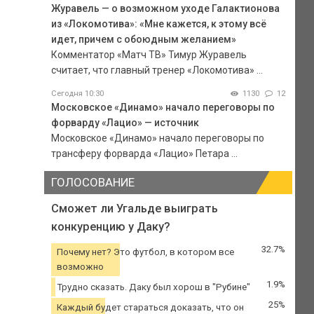
Журавель — о возможном уходе Галактионова
из «Локомотива»: «Мне кажется, к этому всё
идет, причем с обоюдным желанием»
Комментатор «Матч ТВ» Тимур Журавель
считает, что главный тренер «Локомотива» ...
Сегодня 10:30
1130
12
Московское «Динамо» начало переговоры по
форварду «Лацио» — источник
Московское «Динамо» начало переговоры по
трансферу форварда «Лацио» Петара ...
ГОЛОСОВАНИЕ
Сможет ли Угальде выиграть
конкуренцию у Даку?
32.7%
Почему нет? Это футбол, в котором все
возможно
1.9%
Трудно сказать. Даку был хорош в "Рубине"
25%
Каждый будет стараться доказать, что он