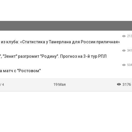
21
з клуба: «Статистика у Тамерлана для России приличная»
34
 "Зенит" разгромит "Родину". Прогноз на 3-й тур РПЛ
50
 матч с "Ростовом"
19 Мая
3176
/ 4