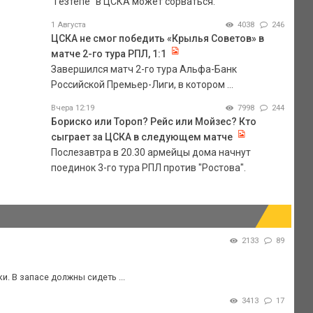
"Гезтепе" в ЦСКА может сорваться.
1 Августа
4038
246
ЦСКА не смог победить «Крылья Советов» в
матче 2-го тура РПЛ, 1:1
Завершился матч 2-го тура Альфа-Банк
Российской Премьер-Лиги, в котором ...
Вчера 12:19
7998
244
Бориско или Тороп? Рейс или Мойзес? Кто
сыграет за ЦСКА в следующем матче
Послезавтра в 20.30 армейцы дома начнут
поединок 3-го тура РПЛ против "Ростова".
2133
89
и. В запасе должны сидеть ...
3413
17