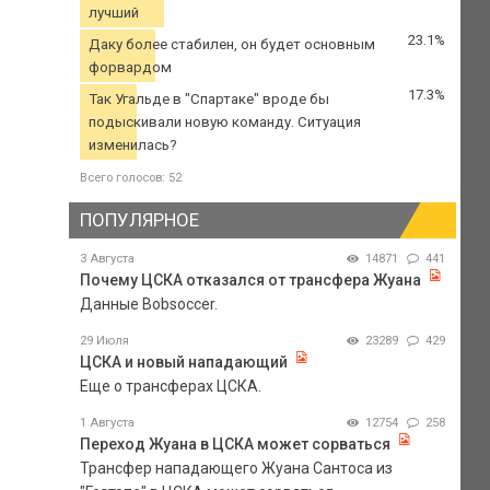
лучший
23.1%
Даку более стабилен, он будет основным
форвардом
17.3%
Так Угальде в "Спартаке" вроде бы
подыскивали новую команду. Ситуация
изменилась?
Всего голосов: 52
ПОПУЛЯРНОЕ
3 Августа
14871
441
Почему ЦСКА отказался от трансфера Жуана
Данные Bobsoccer.
29 Июля
23289
429
ЦСКА и новый нападающий
Еще о трансферах ЦСКА.
1 Августа
12754
258
Переход Жуана в ЦСКА может сорваться
Трансфер нападающего Жуана Сантоса из