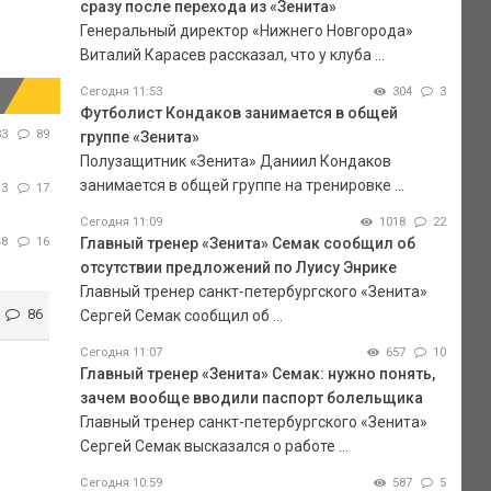
сразу после перехода из «Зенита»
Генеральный директор «Нижнего Новгорода»
Виталий Карасев рассказал, что у клуба ...
Сегодня 11:53
304
3
Футболист Кондаков занимается в общей
33
89
группе «Зенита»
Полузащитник «Зенита» Даниил Кондаков
занимается в общей группе на тренировке ...
13
17
Сегодня 11:09
1018
22
48
16
Главный тренер «Зенита» Семак сообщил об
отсутствии предложений по Луису Энрике
Главный тренер санкт-петербургского «Зенита»
86
Сергей Семак сообщил об ...
Сегодня 11:07
657
10
Главный тренер «Зенита» Семак: нужно понять,
зачем вообще вводили паспорт болельщика
Главный тренер санкт-петербургского «Зенита»
Сергей Семак высказался о работе ...
Сегодня 10:59
587
5