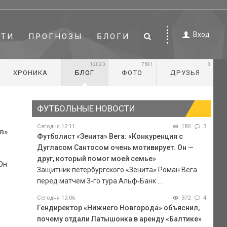
Вход
СТИ
ПРОГНОЗЫ
БЛОГИ
12023
7581
0
ХРОНИКА
БЛОГ
ФОТО
ДРУЗЬЯ
ФУТБОЛЬНЫЕ НОВОСТИ
Сегодня 12:11
180
3
в»
Футболист «Зенита» Вега: «Конкуренция с
Дугласом Сантосом очень мотивирует. Он —
друг, который помог моей семье»
Он
Защитник петербургского «Зенита» Роман Вега
перед матчем 3‑го тура Альф‑Банк ...
Сегодня 12:06
372
4
Гендиректор «Нижнего Новгорода» объяснил,
почему отдали Латышонка в аренду «Балтике»