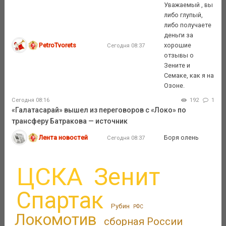
Уважаемый , вы
либо глупый,
либо получаете
деньги за
PetroTvorets
хорошие
Сегодня 08:37
отзывы о
Зените и
Семаке, как я на
Озоне.
Сегодня 08:16
192
1
«Галатасарай» вышел из переговоров с «Локо» по
трансферу Батракова — источник
Лента новостей
Боря олень
Сегодня 08:37
ЦСКА
Зенит
Спартак
Рубин
РФС
Локомотив
сборная России