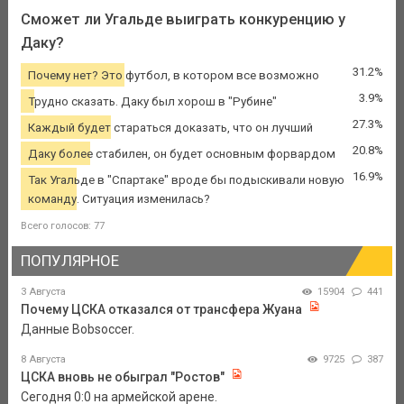
Сможет ли Угальде выиграть конкуренцию у
Даку?
31.2%
Почему нет? Это футбол, в котором все возможно
3.9%
Трудно сказать. Даку был хорош в "Рубине"
27.3%
Каждый будет стараться доказать, что он лучший
20.8%
Даку более стабилен, он будет основным форвардом
16.9%
Так Угальде в "Спартаке" вроде бы подыскивали новую
команду. Ситуация изменилась?
Всего голосов: 77
ПОПУЛЯРНОЕ
3 Августа
15904
441
Почему ЦСКА отказался от трансфера Жуана
Данные Bobsoccer.
8 Августа
9725
387
ЦСКА вновь не обыграл "Ростов"
Сегодня 0:0 на армейской арене.