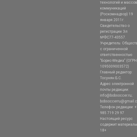
технологий и массо
коммуникаций
(Роскомнадзор) 19
января 2011г.
Свидетельство о
регистрации Эл
№ФС77-43557.
Учредитель: Общест
с ограниченной
ответственностью
"Борис-Медиа" (ОГРН
1095009003572)
Главный редактор:
Тосунян Б.С.
Адрес электронной
почты редакции:
info@bobsoccer.ru;
bobsoccerru@gmail.
Телефон редакции: +
985 719 29 97
Настоящий ресурс
содержит материал
18+