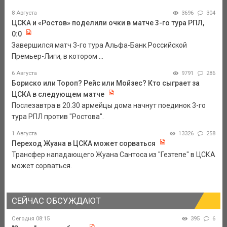
8 Августа
3696
304
ЦСКА и «Ростов» поделили очки в матче 3-го тура РПЛ,
0:0
Завершился матч 3-го тура Альфа-Банк Российской
Премьер-Лиги, в котором ...
6 Августа
9791
286
Бориско или Тороп? Рейс или Мойзес? Кто сыграет за
ЦСКА в следующем матче
Послезавтра в 20.30 армейцы дома начнут поединок 3-го
тура РПЛ против "Ростова".
1 Августа
13326
258
Переход Жуана в ЦСКА может сорваться
Трансфер нападающего Жуана Сантоса из "Гезтепе" в ЦСКА
может сорваться.
СЕЙЧАС ОБСУЖДАЮТ
Сегодня 08:15
395
6