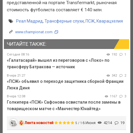
представленной на портале Transfermarkt, рыночная
стоимость футболиста составляет € 140 млн.
Реал Мадрид
,
Трансферные слухи
,
ПСЖ
,
Кварацхелия
www.championat.com
ЧИТАЙТЕ ТАКЖЕ:
Сегодня 08:16
192
1
«Галатасарай» вышел из переговоров с «Локо» по
трансферу Батракова — источник
Вчера 21:27
342
2
«ПСЖ» объявил о переходе защитника сборной Франции
Люка Диня
Вчера 12:08
1167
3
Голкипера «ПСЖ» Сафонова освистали после замены в
товарищеском матче с «Манчестер Юнайтед»
Лента новостей
6 Июня
4214
19
5 / 1