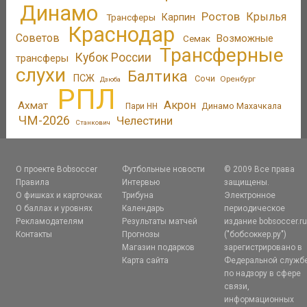
Динамо
Ростов
Крылья
Трансферы
Карпин
Краснодар
Советов
Возможные
Семак
Трансферные
Кубок России
трансферы
слухи
Балтика
ПСЖ
Сочи
Оренбург
Дзюба
РПЛ
Акрон
Ахмат
Динамо Махачкала
Пари НН
ЧМ-2026
Челестини
Станкович
О проекте Bobsoccer
Футбольные новости
© 2009 Все права
Правила
Интервью
защищены.
О фишках и карточках
Трибуна
Электронное
О баллах и уровнях
Календарь
периодическое
Рекламодателям
Результаты матчей
издание bobsoccer.r
Контакты
Прогнозы
("бобсоккер.ру")
Магазин подарков
зарегистрировано в
Карта сайта
Федеральной служб
по надзору в сфере
связи,
информационных