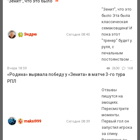
"Зенит", что это было
"Зенит", что это
было Эта была
классическая
семаковщена! И
Эндрю
пока этот
Сегодня 08:40
"тренер" будет у
руля, с
печальным
постоянством ...
Вчера 18:59
2630
168
«Родина» вырвала победу у «Зенита» в матче 3-го тура
РПЛ
Отзывы
пишутся на
эмоциях.
Пересмотрите
моменты.
maksi999
Первый гол он
Сегодня 08:39
запустил игрока
за спину.
Возможно он