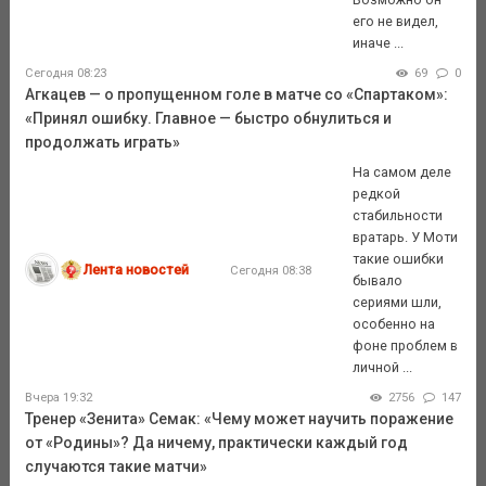
его не видел,
иначе ...
Сегодня 08:23
69
0
Агкацев — о пропущенном голе в матче со «Спартаком»:
«Принял ошибку. Главное — быстро обнулиться и
продолжать играть»
На самом деле
редкой
стабильности
вратарь. У Моти
такие ошибки
Лента новостей
Сегодня 08:38
бывало
сериями шли,
особенно на
фоне проблем в
личной ...
Вчера 19:32
2756
147
Тренер «Зенита» Семак: «Чему может научить поражение
от «Родины»? Да ничему, практически каждый год
случаются такие матчи»