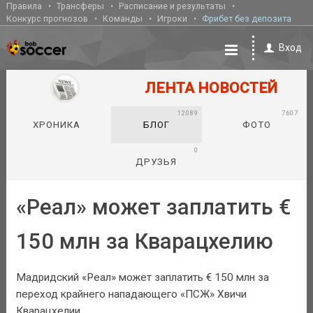
Правила
Трансферы
Расписание и результаты
Конкурс прогнозов
Команды
Игроки
Фрибет без депозита
Вход
ЛЕНТА НОВОСТЕЙ
12089
7607
ХРОНИКА
БЛОГ
ФОТО
0
ДРУЗЬЯ
«Реал» может заплатить €
150 млн за Кварацхелию
Мадридский «Реал» может заплатить € 150 млн за
переход крайнего нападающего «ПСЖ» Хвичи
Кварацхелии.