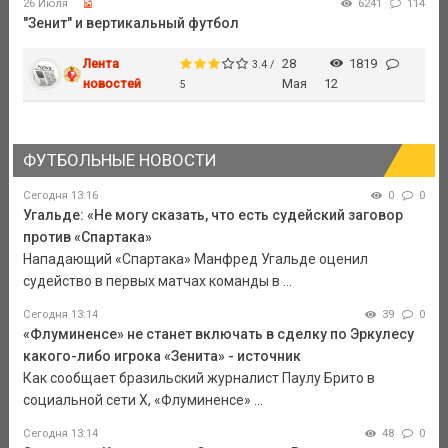
26 Июля
6241
114
"Зенит" и вертикальный футбол
Лента
28
1819
3.4 /
новостей
Мая
12
5
ФУТБОЛЬНЫЕ НОВОСТИ
Сегодня 13:16
0
0
Угальде: «Не могу сказать, что есть судейский заговор
против «Спартака»
Нападающий «Спартака» Манфред Угальде оценил
судейство в первых матчах команды в ...
Сегодня 13:14
39
0
«Флуминенсе» не станет включать в сделку по Эркулесу
какого-либо игрока «Зенита» - источник
Как сообщает бразильский журналист Паулу Брито в
социальной сети Х, «Флуминенсе» ...
Сегодня 13:14
48
0