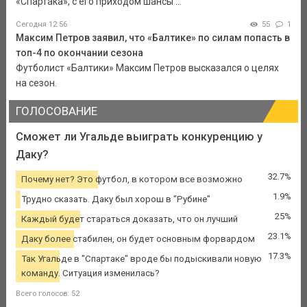
«Спартака», с его приходом шансы ...
Сегодня 12:56
55
1
Максим Петров заявил, что «Балтике» по силам попасть в
топ-4 по окончании сезона
Футболист «Балтики» Максим Петров высказался о целях
на сезон.
ГОЛОСОВАНИЕ
Сможет ли Угальде выиграть конкуренцию у
Даку?
32.7%
Почему нет? Это футбол, в котором все возможно
1.9%
Трудно сказать. Даку был хорош в "Рубине"
25%
Каждый будет стараться доказать, что он лучший
23.1%
Даку более стабилен, он будет основным форвардом
17.3%
Так Угальде в "Спартаке" вроде бы подыскивали новую
команду. Ситуация изменилась?
Всего голосов: 52