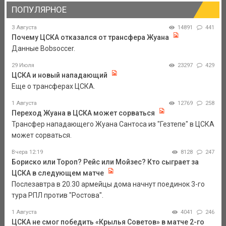
ПОПУЛЯРНОЕ
3 Августа
14891
441
Почему ЦСКА отказался от трансфера Жуана
Данные Bobsoccer.
29 Июля
23297
429
ЦСКА и новый нападающий
Еще о трансферах ЦСКА.
1 Августа
12769
258
Переход Жуана в ЦСКА может сорваться
Трансфер нападающего Жуана Сантоса из "Гезтепе" в ЦСКА
может сорваться.
Вчера 12:19
8128
247
Бориско или Тороп? Рейс или Мойзес? Кто сыграет за
ЦСКА в следующем матче
Послезавтра в 20.30 армейцы дома начнут поединок 3-го
тура РПЛ против "Ростова".
1 Августа
4041
246
ЦСКА не смог победить «Крылья Советов» в матче 2-го