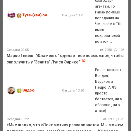
благодаря
агентам. То
Райан помимо
Тутен(хам) он
Сегодня 13:21
попадания на
ЧМ, еще и в ТШ
имел
покровителей
по этой ...
Сегодня 09:05
2258
106
Марко Гевеш: "Фламенго" сделает всё возможное, чтобы
заполучить у "Зенита" Луиса Энрике"
Рояль таскают.
Вендел,
Барриос и
Педро. А ЛЭ
Эндрю
Сегодня 13:20
просто
болтается, ни в
обороне , ни в
атаке)
Сегодня 10:22
599
28
«Мне жалко, что «Локомотив» разваливается. Мы можем