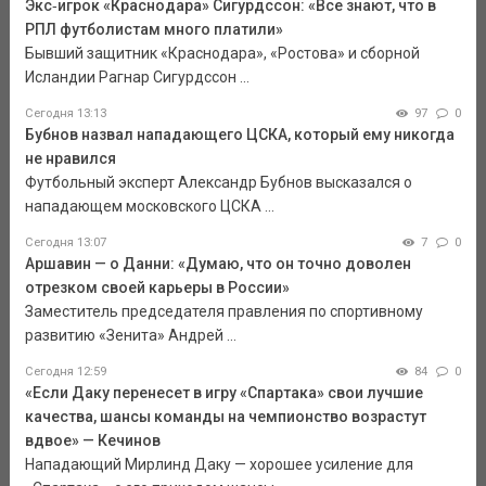
Экс‑игрок «Краснодара» Сигурдссон: «Все знают, что в
РПЛ футболистам много платили»
Бывший защитник «Краснодара», «Ростова» и сборной
Исландии Рагнар Сигурдссон ...
Сегодня 13:13
97
0
Бубнов назвал нападающего ЦСКА, который ему никогда
не нравился
Футбольный эксперт Александр Бубнов высказался о
нападающем московского ЦСКА ...
Сегодня 13:07
7
0
Аршавин — о Данни: «Думаю, что он точно доволен
отрезком своей карьеры в России»
Заместитель председателя правления по спортивному
развитию «Зенита» Андрей ...
Сегодня 12:59
84
0
«Если Даку перенесет в игру «Спартака» свои лучшие
качества, шансы команды на чемпионство возрастут
вдвое» — Кечинов
Нападающий Мирлинд Даку — хорошее усиление для