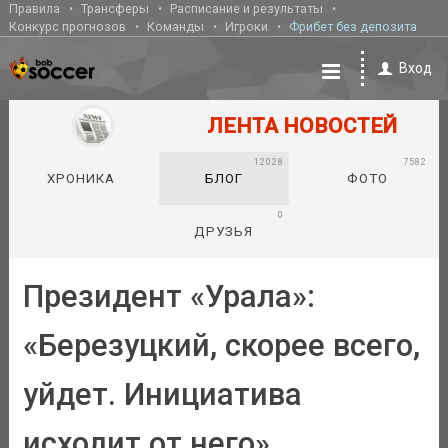
Правила
Трансферы
Расписание и результаты
Конкурс прогнозов
Команды
Игроки
Фрибет без депозита
Вход
ЛЕНТА НОВОСТЕЙ
12028
7582
ХРОНИКА
БЛОГ
ФОТО
0
ДРУЗЬЯ
Президент «Урала»:
«Березуцкий, скорее всего,
уйдет. Инициатива
исходит от него»