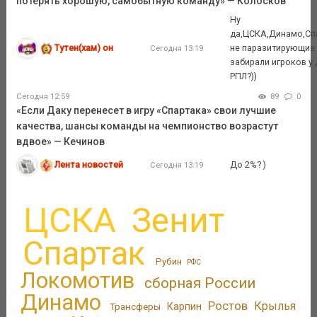
потерять хорошую, самобытную команду» — Колосков
Ну
да,ЦСКА,Динамо,Сп
Тутен(хам) он
не паразитирующие 
Сегодня 13:19
забирали игроков у 
РПЛ?))
Сегодня 12:59
89
0
«Если Даку перенесет в игру «Спартака» свои лучшие
качества, шансы команды на чемпионство возрастут
вдвое» — Кечинов
Лента новостей
До 2%? )
Сегодня 13:19
ЦСКА
Зенит
Спартак
Рубин
РФС
Локомотив
сборная России
Динамо
Ростов
Крылья
Трансферы
Карпин