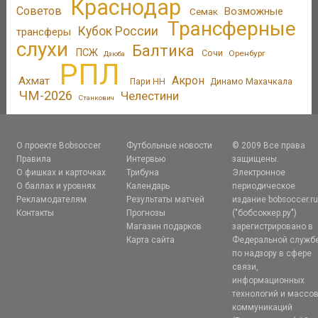
Краснодар
Советов
Возможные
Семак
Трансферные
Кубок России
трансферы
слухи
Балтика
ПСЖ
Сочи
Оренбург
Дзюба
РПЛ
Акрон
Ахмат
Пари НН
Динамо Махачкала
ЧМ-2026
Челестини
Станкович
О проекте Bobsoccer
Футбольные новости
© 2009 Все права
Правила
Интервью
защищены.
О фишках и карточках
Трибуна
Электронное
О баллах и уровнях
Календарь
периодическое
Рекламодателям
Результаты матчей
издание bobsoccer.r
Контакты
Прогнозы
("бобсоккер.ру")
Магазин подарков
зарегистрировано в
Карта сайта
Федеральной служб
по надзору в сфере
связи,
информационных
технологий и массо
коммуникаций