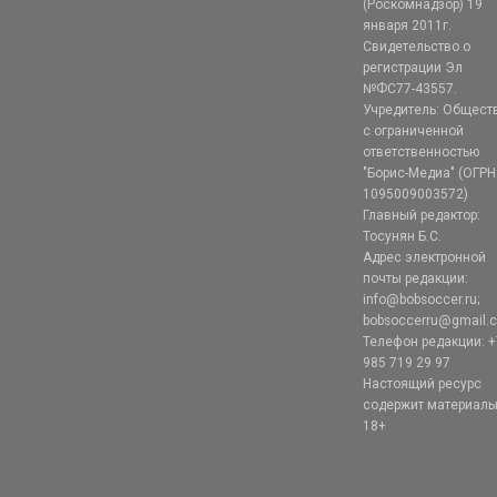
(Роскомнадзор) 19
января 2011г.
Свидетельство о
регистрации Эл
№ФС77-43557.
Учредитель: Общест
с ограниченной
ответственностью
"Борис-Медиа" (ОГРН
1095009003572)
Главный редактор:
Тосунян Б.С.
Адрес электронной
почты редакции:
info@bobsoccer.ru;
bobsoccerru@gmail.
Телефон редакции: +
985 719 29 97
Настоящий ресурс
содержит материал
18+