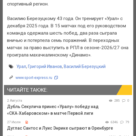
спортивный регион.
Василию Березуцкому 43 года. Он тренирует «Урал» с
декабря 2025 года. В 15 матчах под его руководством
команда одержала шесть побед, два раза сыграла
вничью и потерпела семь поражений. В переходных
матчах за право выступить в РПЛ в сезоне-2026/27 она
проиграла махачкалинскому «Динамо».
Урал
,
Григорий Иванов
,
Василий Березуцкий
www.sport-express.ru
ЧИТАЙТЕ ТАКЖЕ:
2 Августа
285
0
Дубль Секулича принес «Уралу» победу над
«СКА‑Хабаровском» в матче Первой лиги
27 Июля
6346
79
Дуглас Сантос и Луис Энрике сыграют в Оренбурге