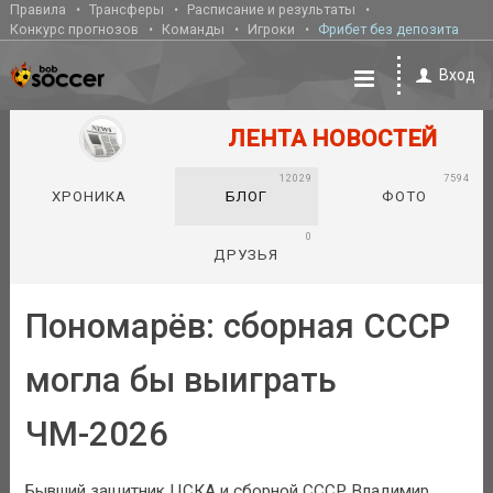
Правила
Трансферы
Расписание и результаты
Конкурс прогнозов
Команды
Игроки
Фрибет без депозита
Вход
ЛЕНТА НОВОСТЕЙ
12029
7594
ХРОНИКА
БЛОГ
ФОТО
0
ДРУЗЬЯ
Пономарёв: сборная СССР
могла бы выиграть
ЧМ-2026
Бывший защитник ЦСКА и сборной СССР Владимир