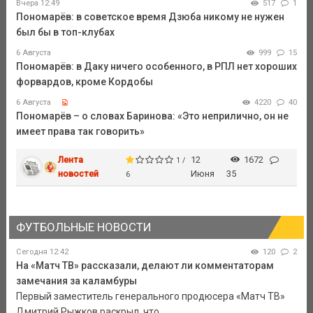
Вчера 12:49
517
1
Пономарёв: в советское время Дзюба никому не нужен
был бы в топ-клубах
6 Августа
999
15
Пономарёв: в Даку ничего особенного, в РПЛ нет хороших
форвардов, кроме Кордобы
6 Августа
4220
40
Пономарёв – о словах Баринова: «Это неприлично, он не
имеет права так говорить»
Лента
12
1672
1 /
новостей
Июня
35
6
ФУТБОЛЬНЫЕ НОВОСТИ
Сегодня 12:42
120
2
На «Матч ТВ» рассказали, делают ли комментаторам
замечания за каламбуры
Первый заместитель генерального продюсера «Матч ТВ»
Дмитрий Рыжков раскрыл, что ...