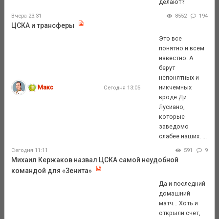
делают?
Вчера 23:31
8552
194
ЦСКА и трансферы
Это все
понятно и всем
известно. А
берут
непонятных и
Макс
никчемных
Сегодня 13:05
вроде Ди
Лусиано,
которые
заведомо
слабее наших. ...
Сегодня 11:11
591
9
Михаил Кержаков назвал ЦСКА самой неудобной
командой для «Зенита»
Да и последний
домашний
матч... Хоть и
открыли счет,