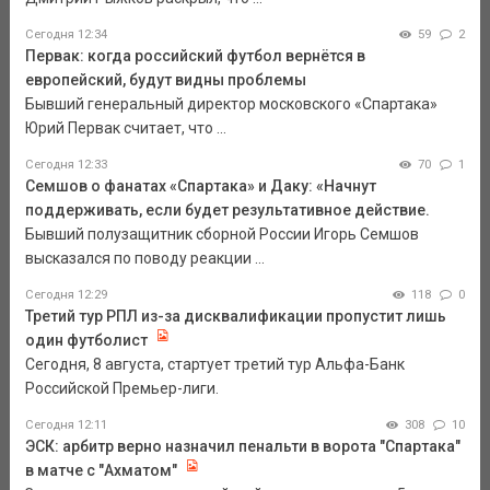
Сегодня 12:34
59
2
Первак: когда российский футбол вернётся в
европейский, будут видны проблемы
Бывший генеральный директор московского «Спартака»
Юрий Первак считает, что ...
Сегодня 12:33
70
1
Семшов о фанатах «Спартака» и Даку: «Начнут
поддерживать, если будет результативное действие.
Бывший полузащитник сборной России Игорь Семшов
высказался по поводу реакции ...
Сегодня 12:29
118
0
Третий тур РПЛ из-за дисквалификации пропустит лишь
один футболист
Сегодня, 8 августа, стартует третий тур Альфа-Банк
Российской Премьер-лиги.
Сегодня 12:11
308
10
ЭСК: арбитр верно назначил пенальти в ворота "Спартака"
в матче с "Ахматом"