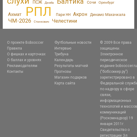
слухи
Балтика
ПСЖ
Сочи
Оренбург
Дзюба
РПЛ
Акрон
Ахмат
Пари НН
Динамо Махачкала
ЧМ-2026
Челестини
Станкович
О проекте Bobsoccer
Футбольные новости
© 2009 Все права
Правила
Интервью
защищены.
О фишках и карточках
Трибуна
Электронное
О баллах и уровнях
Календарь
периодическое
Рекламодателям
Результаты матчей
издание bobsoccer.r
Контакты
Прогнозы
("бобсоккер.ру")
Магазин подарков
зарегистрировано в
Карта сайта
Федеральной служб
по надзору в сфере
связи,
информационных
технологий и массо
коммуникаций
(Роскомнадзор) 19
января 2011г.
Свидетельство о
регистрации Эл