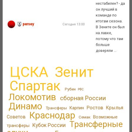
нестабилен? - да
он лучший в
команде по
итогам сезона.
persey
Сегодня 13:00
В Зените он был
на лавке,
потому что там
больше
доверяли ...
ЦСКА
Зенит
Спартак
Рубин
РФС
Локомотив
сборная России
Динамо
Ростов
Крылья
Трансферы
Карпин
Краснодар
Советов
Возможные
Семак
Трансферные
Кубок России
трансферы