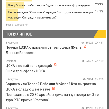
20.3%
Даку более стабилен, он будет основным форвардом
14.1%
Так Угальде в "Спартаке" вроде бы подыскивали новую
команду. Ситуация изменилась?
Всего голосов: 64
ПОПУЛЯРНОЕ
3 Августа
15222
441
Почему ЦСКА отказался от трансфера Жуана
Данные Bobsoccer.
29 Июля
23577
429
ЦСКА и новый нападающий
Еще о трансферах ЦСКА.
6 Августа
9154
286
Бориско или Тороп? Рейс или Мойзес? Кто сыграет за
ЦСКА в следующем матче
Послезавтра в 20.30 армейцы дома начнут поединок 3-го
тура РПЛ против "Ростова".
1 Августа
12993
258