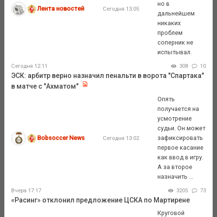
но в
Лента новостей
Сегодня 13:05
дальнейшем
никаких
проблем
соперник не
испытывал.
Сегодня 12:11
308
10
ЭСК: арбитр верно назначил пенальти в ворота "Спартака"
в матче с "Ахматом"
Опять
получается на
усмотрение
судьи. Он может
Bobsoccer News
зафиксировать
Сегодня 13:02
первое касание
как ввод в игру.
А за второе
назначить ...
Вчера 17:17
3205
73
«Расинг» отклонил предложение ЦСКА по Мартирене
Круговой