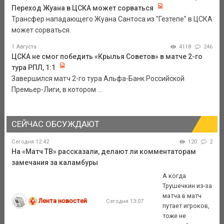
Переход Жуана в ЦСКА может сорваться
Трансфер нападающего Жуана Сантоса из "Гезтепе" в ЦСКА
может сорваться.
1 Августа
4118
246
ЦСКА не смог победить «Крылья Советов» в матче 2-го
тура РПЛ, 1:1
Завершился матч 2-го тура Альфа-Банк Российской
Премьер-Лиги, в котором ...
СЕЙЧАС ОБСУЖДАЮТ
Сегодня 12:42
120
2
На «Матч ТВ» рассказали, делают ли комментаторам
замечания за каламбуры
А когда
Трушечкин из-за
матча в матч
Лента новостей
Сегодня 13:07
путает игроков,
тоже не