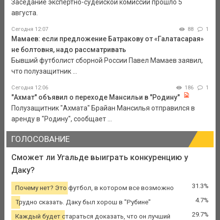
Заседание экспертно-судейской комиссии прошло 5
августа.
Сегодня 12:07
88
1
Мамаев: если предложение Батракову от «Галатасарая»
не болтовня, надо рассматривать
Бывший футболист сборной России Павел Мамаев заявил,
что полузащитник ...
Сегодня 12:06
186
1
"Ахмат" объявил о переходе Мансильи в "Родину"
Полузащитник "Ахмата" Брайан Мансилья отправился в
аренду в "Родину", сообщает ...
ГОЛОСОВАНИЕ
Сможет ли Угальде выиграть конкуренцию у
Даку?
31.3%
Почему нет? Это футбол, в котором все возможно
4.7%
Трудно сказать. Даку был хорош в "Рубине"
29.7%
Каждый будет стараться доказать, что он лучший