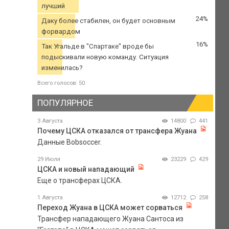
лучший
24%
Даку более стабилен, он будет основным
форвардом
16%
Так Угальде в "Спартаке" вроде бы
подыскивали новую команду. Ситуация
изменилась?
Всего голосов: 50
ПОПУЛЯРНОЕ
3 Августа
14800
441
Почему ЦСКА отказался от трансфера Жуана
Данные Bobsoccer.
29 Июля
23229
429
ЦСКА и новый нападающий
Еще о трансферах ЦСКА.
1 Августа
12712
258
Переход Жуана в ЦСКА может сорваться
Трансфер нападающего Жуана Сантоса из