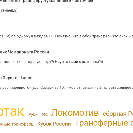
енго» по трансферу Луиса Энрике - источник
 узнаешь)
овым) по одному в каждое ТО. Понятно, что любой трансфер - это риск, но
Банк Чемпионата России
ог повлиять на горячую воду?) Неужто сами отключили?))
 Энрике - Lance
 распиаренного чуда. Солари за 10 лямов выглядит на 2 головы сильнее э
ртак
Локомотив
сборная Р
Рубин
РФС
Трансферные 
Кубок России
жные трансферы