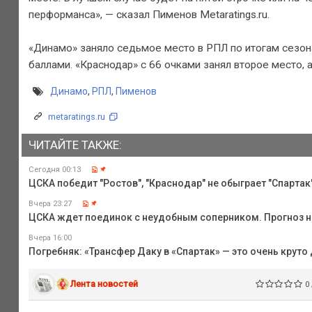
перформанса», — сказал Пименов Metaratings.ru.
«Динамо» заняло седьмое место в РПЛ по итогам сезона
баллами. «Краснодар» с 66 очками занял второе место,
Динамо
,
РПЛ
,
Пименов
metaratings.ru
ЧИТАЙТЕ ТАКЖЕ:
Сегодня 00:13
ЦСКА победит "Ростов", "Краснодар" не обыграет "Спартак",
Вчера 23:27
ЦСКА ждет поединок с неудобным соперником. Прогноз на
Вчера 16:00
Погребняк: «Трансфер Даку в «Спартак» — это очень круто
Лента новостей
0 