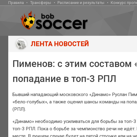
Правила
Трансферы
Расписание и результаты
Конкурс прог
ЛЕНТА НОВОСТЕЙ
Пименов: с этим составом
попадание в топ-3 РПЛ
Бывший нападающий московского «Динамо» Руслан Пим
«бело-голубых», а также оценил шансы команды на попа
(РПЛ).
«Динамо» необходимо усиливаться для борьбы за топ-3 
топ-3 РПЛ. Пока о борьбе за чемпионство речи не идёт
месте. В лучшем случае будет на пятой строчке или на ч