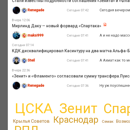
Стали известны подробности соглашения «Зенита» и «Флам
Renegade
Сегодня вечером
Сегодня 07:42
Вчера 12:06
Мирлинд Даку — новый форвард «Спартака»
maksi999
А и не надо масс
Сегодня 07:41
Сегодня 07:14
КДК дисквалифицировал Касинтуру на два матча Альфа-
Steil
А Ахмат как то м
Сегодня 07:41
Вчера 22:36
«Зенит» и «Фламенго» согласовали сумму трансфера Луиса
Renegade
Ну уж поуспешнее
Сегодня 07:36
ЦСКА
Зенит
Спа
Краснодар
Крылья Советов
Возмо
Семак