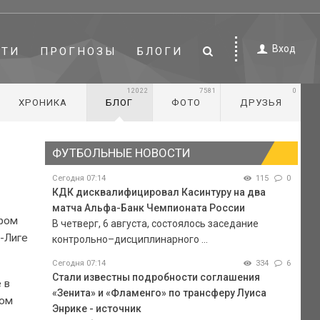
Вход
СТИ
ПРОГНОЗЫ
БЛОГИ
12022
7581
0
ХРОНИКА
БЛОГ
ФОТО
ДРУЗЬЯ
ФУТБОЛЬНЫЕ НОВОСТИ
Сегодня 07:14
115
0
КДК дисквалифицировал Касинтуру на два
матча Альфа-Банк Чемпионата России
ером
В четверг, 6 августа, состоялось заседание
р-Лиге
контрольно–дисциплинарного ...
Сегодня 07:14
334
6
Стали известны подробности соглашения
 в
«Зенита» и «Фламенго» по трансферу Луиса
мом
Энрике - источник