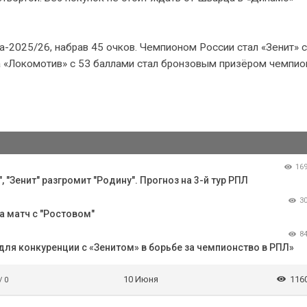
-2025/26, набрав 45 очков. Чемпионом России стал «Зенит» с
 а «Локомотив» с 53 баллами стал бронзовым призёром чемпио
16
 "Зенит" разгромит "Родину". Прогноз на 3-й тур РПЛ
3
 матч с "Ростовом"
8
 для конкуренции с «Зенитом» в борьбе за чемпионство в РПЛ»
10 Июня
116
/ 0