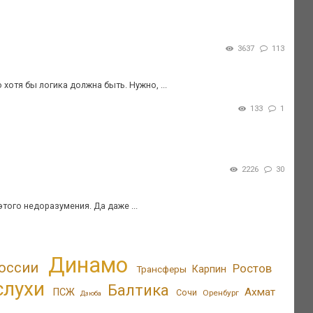
3637
113
 хотя бы логика должна быть. Нужно, ...
133
1
2226
30
того недоразумения. Да даже ...
Динамо
оссии
Ростов
Трансферы
Карпин
слухи
Балтика
Ахмат
ПСЖ
Сочи
Оренбург
Дзюба