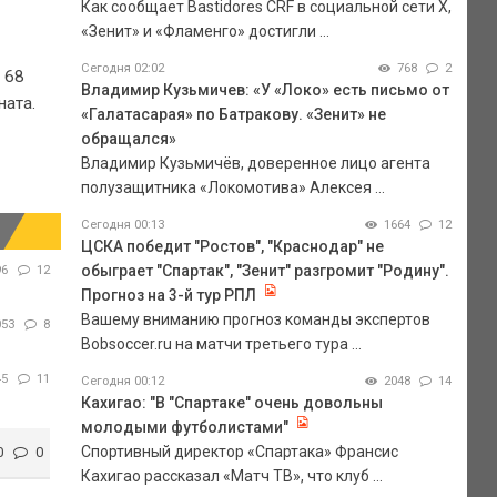
Как сообщает Bastidores CRF в социальной сети Х,
«Зенит» и «Фламенго» достигли ...
Сегодня 02:02
768
2
 68
Владимир Кузьмичев: «У «Локо» есть письмо от
ната.
«Галатасарая» по Батракову. «Зенит» не
обращался»
Владимир Кузьмичёв, доверенное лицо агента
полузащитника «Локомотива» Алексея ...
Сегодня 00:13
1664
12
ЦСКА победит "Ростов", "Краснодар" не
обыграет "Спартак", "Зенит" разгромит "Родину".
96
12
Прогноз на 3-й тур РПЛ
Вашему вниманию прогноз команды экспертов
053
8
Bobsoccer.ru на матчи третьего тура ...
45
11
Сегодня 00:12
2048
14
Кахигао: "В "Спартаке" очень довольны
молодыми футболистами"
Спортивный директор «Спартака» Франсис
0
0
Кахигао рассказал «Матч ТВ», что клуб ...