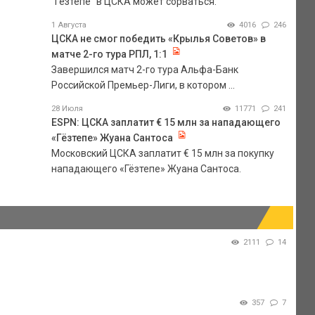
"Гезтепе" в ЦСКА может сорваться.
1 Августа
4016
246
ЦСКА не смог победить «Крылья Советов» в
матче 2-го тура РПЛ, 1:1
Завершился матч 2-го тура Альфа-Банк
Российской Премьер-Лиги, в котором ...
28 Июля
11771
241
ESPN: ЦСКА заплатит € 15 млн за нападающего
«Гёзтепе» Жуана Сантоса
Московский ЦСКА заплатит € 15 млн за покупку
нападающего «Гёзтепе» Жуана Сантоса.
2111
14
357
7