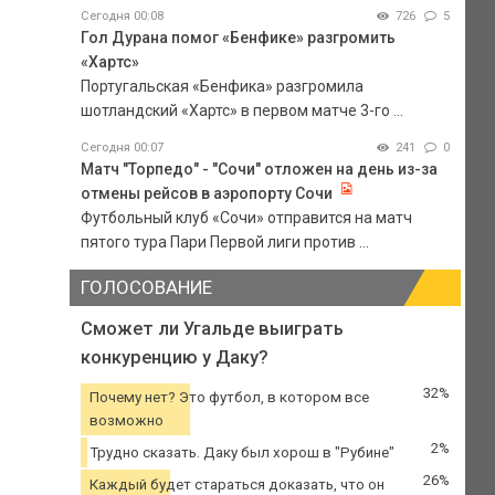
Сегодня 00:08
726
5
Гол Дурана помог «Бенфике» разгромить
«Хартс»
Португальская «Бенфика» разгромила
шотландский «Хартс» в первом матче 3-го ...
Сегодня 00:07
241
0
Матч "Торпедо" - "Сочи" отложен на день из-за
отмены рейсов в аэропорту Сочи
Футбольный клуб «Сочи» отправится на матч
пятого тура Пари Первой лиги против ...
ГОЛОСОВАНИЕ
Сможет ли Угальде выиграть
конкуренцию у Даку?
32%
Почему нет? Это футбол, в котором все
возможно
2%
Трудно сказать. Даку был хорош в "Рубине"
26%
Каждый будет стараться доказать, что он