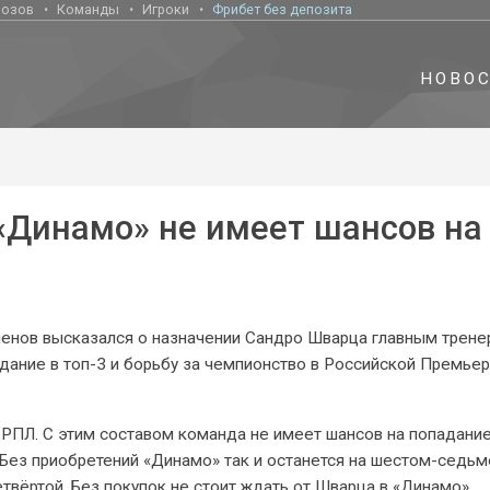
нозов
Команды
Игроки
Фрибет без депозита
НОВО
 «Динамо» не имеет шансов на
енов высказался о назначении Сандро Шварца главным трен
дание в топ-3 и борьбу за чемпионство в Российской Премье
РПЛ. С этим составом команда не имеет шансов на попадание
. Без приобретений «Динамо» так и останется на шестом-седь
етвёртой. Без покупок не стоит ждать от Шварца в «Динамо»