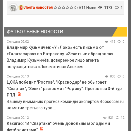
Лента новостей
11 Июня
1173
1
0 / 0
ФУТБОЛЬНЫЕ НОВОСТИ
Сегодня 02:02
415
0
Владимир Кузьмичев: «У «Локо» есть письмо от
«Галатасарая» по Батракову. «Зенит» не обращался»
Владимир Кузьмичёв, доверенное лицо агента
полузащитника «Локомотива» Алексея ...
Сегодня 00:13
836
6
ЦСКА победит "Ростов", "Краснодар" не обыграет
"Спартак", "Зенит" разгромит "Родину". Прогноз на 3-й тур
РПЛ
Вашему вниманию прогноз команды экспертов Bobsoccer.ru
на матчи третьего тура ...
Сегодня 00:12
821
12
Кахигао: "В "Спартаке" очень довольны молодыми
футболистами"