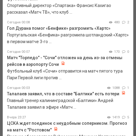
Спортивный директор «Спартака» Франсис Кахигао
рассказал «Матч ТВ», что клуб ...
Сегодня 00:08
480
2
Гол Дурана помог «Бенфике» разгромить «Хартс»
Португальская «Бенфика» разгромила шотландский «Хартс»
в первом матче 3-го ...
Сегодня 00:07
170
0
Матч "Торпедо" - "Сочи" отложен на день из-за отмены
рейсов в аэропорту Сочи
Футбольный клуб «Сочи» отправится на матч пятого тура
Пари Первой лиги против ...
Сегодня 00:03
1088
1
Талалаев заявил, что в составе "Балтики" есть потери
Главный тренер калининградской «Балтики» Андрей
Талалаев заявил в эфире «Матч ...
Вчера 23:27
1419
5
ЦСКА ждет поединок с неудобным соперником. Прогноз
на матч с "Ростовом"