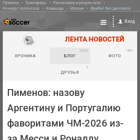
Правила
Трансферы
Расписание и результаты
Конкурс прогнозов
Команды
Игроки
Фрибет без депозита
Вход
ЛЕНТА НОВОСТЕЙ
12022
7581
ХРОНИКА
БЛОГ
ФОТО
0
ДРУЗЬЯ
Пименов: назову
Аргентину и Португалию
фаворитами ЧМ-2026 из-
за Месси и Роналду