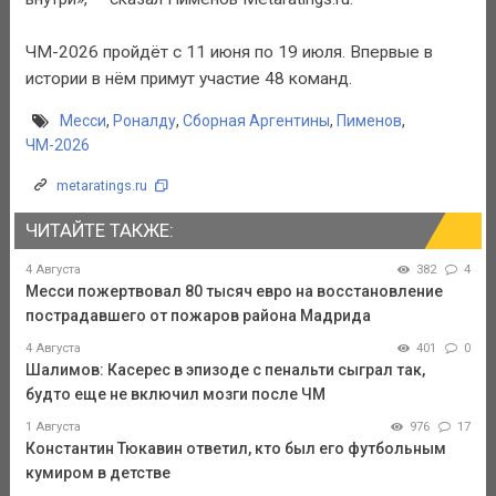
ЧМ-2026 пройдёт с 11 июня по 19 июля. Впервые в
истории в нём примут участие 48 команд.
Месси
,
Роналду
,
Сборная Аргентины
,
Пименов
,
ЧМ-2026
metaratings.ru
ЧИТАЙТЕ ТАКЖЕ:
4 Августа
382
4
Месси пожертвовал 80 тысяч евро на восстановление
пострадавшего от пожаров района Мадрида
4 Августа
401
0
Шалимов: Касерес в эпизоде с пенальти сыграл так,
будто еще не включил мозги после ЧМ
1 Августа
976
17
Константин Тюкавин ответил, кто был его футбольным
кумиром в детстве