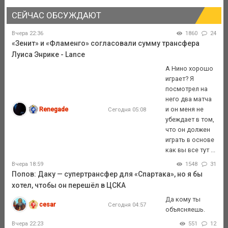
СЕЙЧАС ОБСУЖДАЮТ
Вчера 22:36
1860
24
«Зенит» и «Фламенго» согласовали сумму трансфера
Луиса Энрике - Lance
А Нино хорошо
играет? Я
посмотрел на
него два матча
Renegade
и он меня не
Сегодня 05:08
убеждает в том,
что он должен
играть в основе
как вы все тут ...
Вчера 18:59
1548
31
Попов: Даку — супертрансфер для «Спартака», но я бы
хотел, чтобы он перешёл в ЦСКА
Да кому ты
cesar
Сегодня 04:57
объясняешь.
Вчера 22:23
551
12