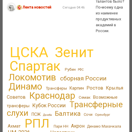
талантов было?
Лента новостей
По-моему одна
Сегодня 04:46
из наименее
продуктивных
академий в
России.
ЦСКА
Зенит
Спартак
Рубин
РФС
Локомотив
сборная России
Динамо
Ростов
Крылья
Трансферы
Карпин
Краснодар
Советов
Возможные
Семак
Трансферные
Кубок России
трансферы
слухи
Балтика
ПСЖ
Сочи
Оренбург
Дзюба
РПЛ
Акрон
Ахмат
Пари НН
Динамо Махачкала