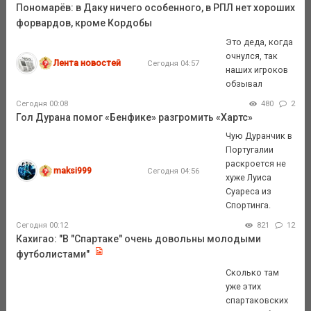
Пономарёв: в Даку ничего особенного, в РПЛ нет хороших
форвардов, кроме Кордобы
Это деда, когда
очнулся, так
Лента новостей
Сегодня 04:57
наших игроков
обзывал
Сегодня 00:08
480
2
Гол Дурана помог «Бенфике» разгромить «Хартс»
Чую Дуранчик в
Португалии
раскроется не
maksi999
Сегодня 04:56
хуже Луиса
Суареса из
Спортинга.
Сегодня 00:12
821
12
Кахигао: "В "Спартаке" очень довольны молодыми
футболистами"
Сколько там
уже этих
спартаковских