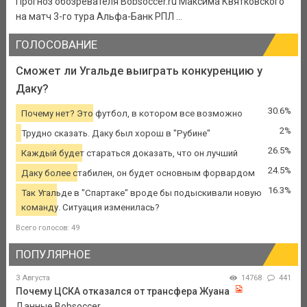
Прогноз обозревателя Bobsoccer.ru Максима Квятковского
на матч 3-го тура Альфа-Банк РПЛ ...
ГОЛОСОВАНИЕ
Сможет ли Угальде выиграть конкуренцию у
Даку?
30.6%
Почему нет? Это футбол, в котором все возможно
2%
Трудно сказать. Даку был хорош в "Рубине"
26.5%
Каждый будет стараться доказать, что он лучший
24.5%
Даку более стабилен, он будет основным форвардом
16.3%
Так Угальде в "Спартаке" вроде бы подыскивали новую
команду. Ситуация изменилась?
Всего голосов: 49
ПОПУЛЯРНОЕ
3 Августа
14768
441
Почему ЦСКА отказался от трансфера Жуана
Данные Bobsoccer.