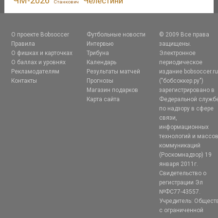
ЧМ-2026
Челестини
Станкович
О проекте Bobsoccer
Футбольные новости
© 2009 Все права
Правила
Интервью
защищены.
О фишках и карточках
Трибуна
Электронное
О баллах и уровнях
Календарь
периодическое
Рекламодателям
Результаты матчей
издание bobsoccer.r
Контакты
Прогнозы
("бобсоккер.ру")
Магазин подарков
зарегистрировано в
Карта сайта
Федеральной служб
по надзору в сфере
связи,
информационных
технологий и массо
коммуникаций
(Роскомнадзор) 19
января 2011г.
Свидетельство о
регистрации Эл
№ФС77-43557.
Учредитель: Общест
с ограниченной