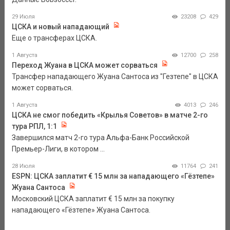
29 Июля
23208
429
ЦСКА и новый нападающий
Еще о трансферах ЦСКА.
1 Августа
12700
258
Переход Жуана в ЦСКА может сорваться
Трансфер нападающего Жуана Сантоса из "Гезтепе" в ЦСКА
может сорваться.
1 Августа
4013
246
ЦСКА не смог победить «Крылья Советов» в матче 2-го
тура РПЛ, 1:1
Завершился матч 2-го тура Альфа-Банк Российской
Премьер-Лиги, в котором ...
28 Июля
11764
241
ESPN: ЦСКА заплатит € 15 млн за нападающего «Гёзтепе»
Жуана Сантоса
Московский ЦСКА заплатит € 15 млн за покупку
нападающего «Гёзтепе» Жуана Сантоса.