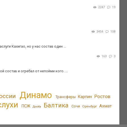
2247
19
3454
108
луги Кахигао, но у нас состав один ...
163
3
 состав и огребал от непойми кого. ...
Динамо
оссии
Ростов
Трансферы
Карпин
слухи
Балтика
Ахмат
ПСЖ
Сочи
Оренбург
Дзюба