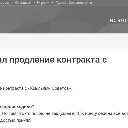
нозов
Команды
Игроки
Фрибет без депозита
НОВО
л продление контракта с
 контракта с «Крыльями Советов».
то происходило?
Но там что-то пошло не так (смеётся). К концу сезона всё вс
адостью принял.