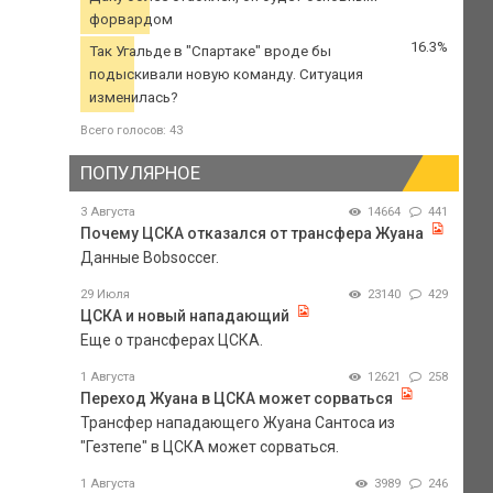
форвардом
16.3%
Так Угальде в "Спартаке" вроде бы
подыскивали новую команду. Ситуация
изменилась?
Всего голосов: 43
ПОПУЛЯРНОЕ
3 Августа
14664
441
Почему ЦСКА отказался от трансфера Жуана
Данные Bobsoccer.
29 Июля
23140
429
ЦСКА и новый нападающий
Еще о трансферах ЦСКА.
1 Августа
12621
258
Переход Жуана в ЦСКА может сорваться
Трансфер нападающего Жуана Сантоса из
"Гезтепе" в ЦСКА может сорваться.
1 Августа
3989
246