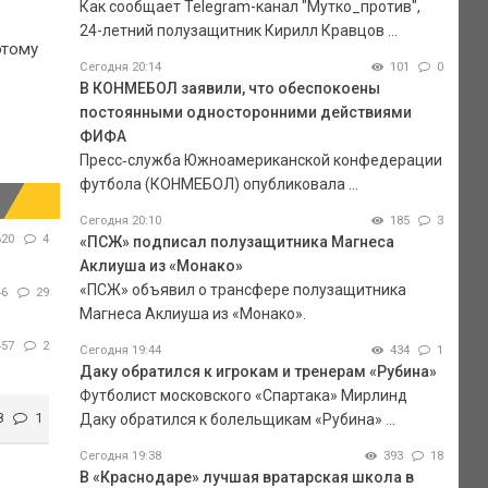
Как сообщает Telegram-канал "Мутко_против",
24-летний полузащитник Кирилл Кравцов ...
этому
Сегодня 20:14
101
0
В КОНМЕБОЛ заявили, что обеспокоены
постоянными односторонними действиями
ФИФА
Пресс‑служба Южноамериканской конфедерации
футбола (КОНМЕБОЛ) опубликовала ...
Сегодня 20:10
185
3
620
4
«ПСЖ» подписал полузащитника Магнеса
Аклиуша из «Монако»
«ПСЖ» объявил о трансфере полузащитника
46
29
Магнеса Аклиуша из «Монако».
457
2
Сегодня 19:44
434
1
Даку обратился к игрокам и тренерам «Рубина»
Футболист московского «Спартака» Мирлинд
8
1
Даку обратился к болельщикам «Рубина» ...
Сегодня 19:38
393
18
В «Краснодаре» лучшая вратарская школа в