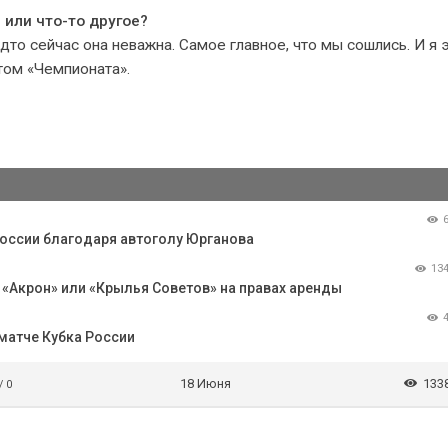
 или что-то другое?
удто сейчас она неважна. Самое главное, что мы сошлись. И я 
том «Чемпионата».
России благодаря автоголу Юрганова
13
«Акрон» или «Крылья Советов» на правах аренды
матче Кубка России
18 Июня
133
/ 0