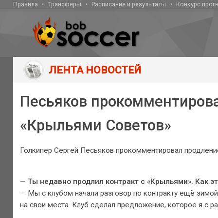
Правила
Трансферы
Расписание и результаты
Конкурс прог
ЛЕНТА НОВОСТЕЙ
Песьяков прокомментирова
«Крыльями Советов»
Голкипер Сергей Песьяков прокомментировал продление
—
Ты недавно продлил контракт с «Крыльями». Как э
— Мы с клубом начали разговор по контракту ещё зимой. 
на свои места. Клуб сделал предложение, которое я с р