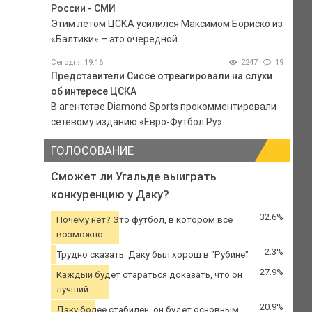
России - СМИ
Этим летом ЦСКА усилился Максимом Бориско из
«Балтики» – это очередной ...
Сегодня 19:16
2247
19
Представители Сиссе отреагировали на слухи
об интересе ЦСКА
В агентстве Diamond Sports прокомментировали
сетевому изданию «Евро-Футбол.Ру» ...
ГОЛОСОВАНИЕ
Сможет ли Угальде выиграть
конкуренцию у Даку?
32.6%
Почему нет? Это футбол, в котором все
возможно
2.3%
Трудно сказать. Даку был хорош в "Рубине"
27.9%
Каждый будет стараться доказать, что он
лучший
20.9%
Даку более стабилен, он будет основным