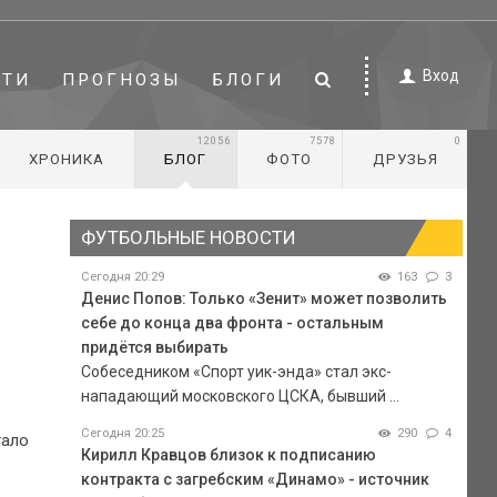
Вход
СТИ
ПРОГНОЗЫ
БЛОГИ
12056
7578
0
ХРОНИКА
БЛОГ
ФОТО
ДРУЗЬЯ
ФУТБОЛЬНЫЕ НОВОСТИ
Сегодня 20:29
163
3
Денис Попов: Только «Зенит» может позволить
себе до конца два фронта - остальным
придётся выбирать
Собеседником «Спорт уик-энда» стал экс-
нападающий московского ЦСКА, бывший ...
Сегодня 20:25
290
4
тало
Кирилл Кравцов близок к подписанию
контракта с загребским «Динамо» - источник