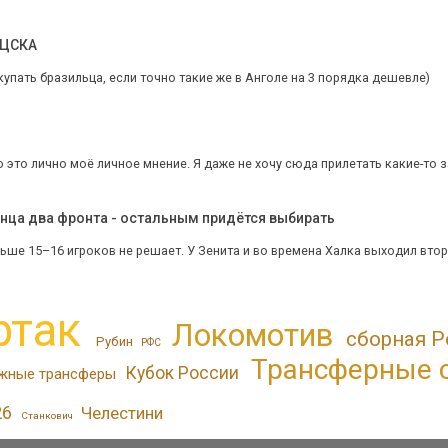
 ЦСКА
купать бразильца, если точно такие же в Анголе на 3 порядка дешевле)
о это лично моё личное мнение. Я даже не хочу сюда прилетать какие-то зас
онца два фронта - остальным придётся выбирать
ьше 15–16 игроков не решает. У Зенита и во времена Халка выходил второй
ртак
Локомотив
сборная Р
Рубин
РФС
Трансферные 
Кубок России
жные трансферы
26
Челестини
Станкович