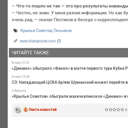
—
Что-то пошло не так — это про результаты команды
— Честно, не знаю. У меня разная информация. Но как б
очень рад, — сказал Пестяков в беседе с корреспонден
Крылья Советов
,
Песьяков
www.championat.com
ЧИТАЙТЕ ТАКЖЕ:
Вчера 21:07
«Динамо» обыграло «Факел» в матче первого тура Кубка 
Вчера 14:28
СЭ: Нападающий ЦСКА Артем Шуманский может перейти в 
4 Августа
«Крылья Советов» обыграли махачкалинское «Динамо» в 
Лента новостей
0 