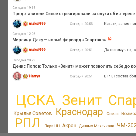
Сегодня 19:16
Представители Сиссе отреагировали на слухи об интересе
maksi999
Кстати, зачем по
Сегодня 20:53
Сегодня 12:06
Мирлинд Даку — новый форвард «Спартака»
maksi999
Да потому что, н
Сегодня 20:51
Сегодня 20:29
Денис Попов: Только «Зенит» может позволить себе до к
Harrys
В РПЛ состав бол
Сегодня 20:51
ЦСКА
Зенит
Спа
Краснодар
Крылья Советов
Возмо
Семак
РПЛ
ЧМ-20
Акрон
Пари НН
Динамо Махачкала