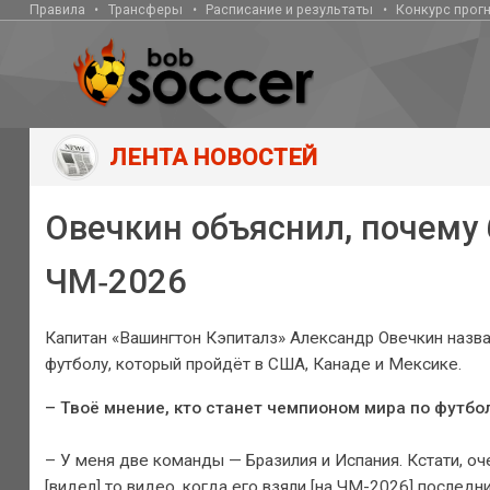
Правила
Трансферы
Расписание и результаты
Конкурс прог
ЛЕНТА НОВОСТЕЙ
Овечкин объяснил, почему 
ЧМ‑2026
Капитан «Вашингтон Кэпиталз» Александр Овечкин назв
футболу, который пройдёт в США, Канаде и Мексике.
– Твоё мнение, кто станет чемпионом мира по футбо
– У меня две команды — Бразилия и Испания. Кстати, оч
[видел] то видео, когда его взяли [на ЧМ-2026] последн