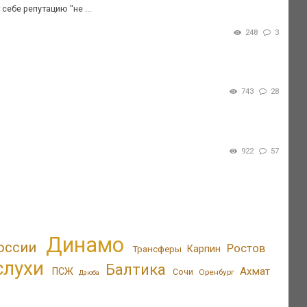
себе репутацию "не ...
248
3
743
28
922
57
Динамо
оссии
Ростов
Трансферы
Карпин
слухи
Балтика
Ахмат
ПСЖ
Сочи
Оренбург
Дзюба