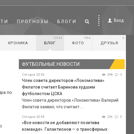
Вход
СТИ
ПРОГНОЗЫ
БЛОГИ
12045
7594
0
ХРОНИКА
БЛОГ
ФОТО
ДРУЗЬЯ
ФУТБОЛЬНЫЕ НОВОСТИ
Сегодня 20:56
248
3
Член совета директоров «Локомотива»
Филатов считает Баринова худшим
ира по
футболистом ЦСКА
Член совета директоров «Локомотива» Валерий
Филатов заявил, что считает ...
Сегодня 20:44
236
0
«Все новости не добавляют позитива
о
команде». Галактионов — о трансферных