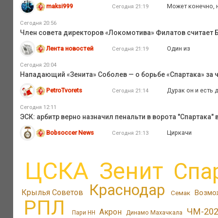
maksi999
Может конечно, н
Сегодня 21:19
Сегодня 20:56
Член совета директоров «Локомотива» Филатов считает
Лента новостей
Один из
Сегодня 21:19
Сегодня 20:04
Нападающий «Зенита» Соболев — о борьбе «Спартака» за ч
PetroTvorets
Дурак он и есть 
Сегодня 21:14
Сегодня 12:11
ЭСК: арбитр верно назначил пенальти в ворота "Спартака" 
Bobsoccer News
Циркачи
Сегодня 21:13
ЦСКА
Зенит
Спа
Краснодар
Крылья Советов
Возмо
Семак
РПЛ
ЧМ-20
Акрон
Пари НН
Динамо Махачкала