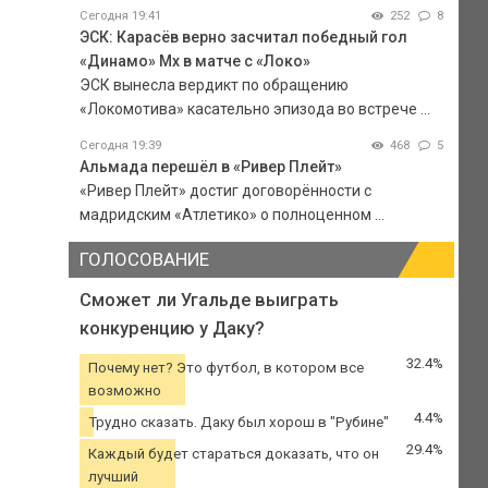
Сегодня 19:41
252
8
ЭСК: Карасёв верно засчитал победный гол
«Динамо» Мх в матче с «Локо»
ЭСК вынесла вердикт по обращению
«Локомотива» касательно эпизода во встрече ...
Сегодня 19:39
468
5
Альмада перешёл в «Ривер Плейт»
«Ривер Плейт» достиг договорённости с
мадридским «Атлетико» о полноценном ...
ГОЛОСОВАНИЕ
Сможет ли Угальде выиграть
конкуренцию у Даку?
32.4%
Почему нет? Это футбол, в котором все
возможно
4.4%
Трудно сказать. Даку был хорош в "Рубине"
29.4%
Каждый будет стараться доказать, что он
лучший