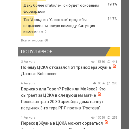
19.1%
Даку более стабилен, он будет основным
форвардом
14.7%
Так Угальде в "Спартаке" вроде бы
подыскивали новую команду. Ситуация
изменилась?
Всего голосов: 68
ПОПУЛЯРНОЕ
3 Августа
15360
441
Почему ЦСКА отказался от трансфера Жуана
Данные Bobsoccer.
6 Августа
9356
286
Бориско или Тороп? Рейс или Мойзес? Кто
сыграет за ЦСКА в следующем матче
Послезавтра в 20.30 армейцы дома начнут
поединок 3-го тура РПЛ против "Ростова".
1 Августа
13058
258
Переход Жуана в ЦСКА может сорваться