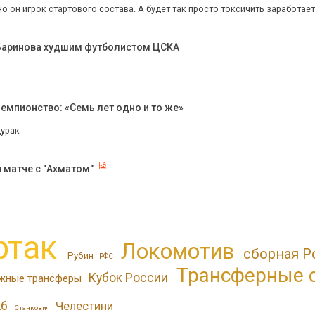
о он игрок стартового состава. А будет так просто токсичить заработает 
 Баринова худшим футболистом ЦСКА
емпионство: «Семь лет одно и то же»
дурак
в матче с "Ахматом"
ртак
Локомотив
сборная Р
Рубин
РФС
Трансферные 
Кубок России
жные трансферы
26
Челестини
Станкович