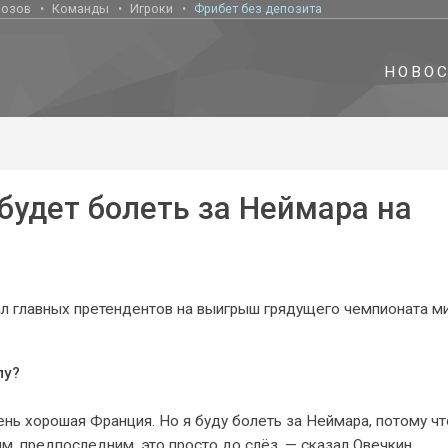
нозов
Команды
Игроки
Фрибет без депозита
НОВО
будет болеть за Неймара на
ал главных претендентов на выигрыш грядущего чемпионата м
лу?
ень хорошая Франция. Но я буду болеть за Неймара, потому чт
им, предпоследним, это просто до слёз, — сказал Овечкин.