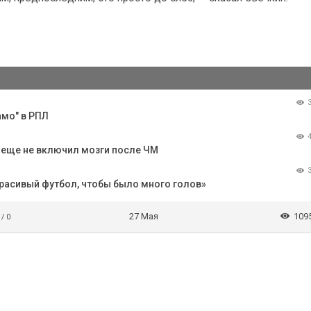
амо" в РПЛ
о еще не включил мозги после ЧМ
асивый футбол, чтобы было много голов»
27 Мая
109
 / 0