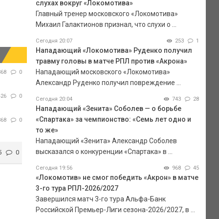
слухах вокруг «Локомотива»
Главный тренер московского «Локомотива»
Михаил Галактионов признал, что слухи о ...
Сегодня 20:07
253
1
Нападающий «Локомотива» Руденко получил
травму головы в матче РПЛ против «Акрона»
Нападающий московского «Локомотива»
368
0
Александр Руденко получил повреждение ...
426
0
Сегодня 20:04
743
28
Нападающий «Зенита» Соболев — о борьбе
«Спартака» за чемпионство: «Семь лет одно и
368
0
то же»
Нападающий «Зенита» Александр Соболев
высказался о конкуренции «Спартака» в ...
5
0
Сегодня 19:56
968
45
«Локомотив» не смог победить «Акрон» в матче
3-го тура РПЛ-2026/2027
Завершился матч 3-го тура Альфа-Банк
Российской Премьер-Лиги сезона-2026/2027, в ...