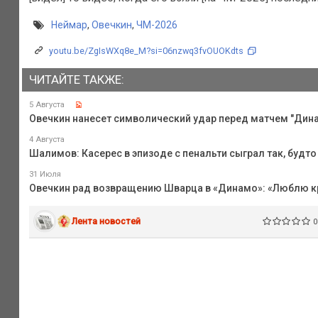
Неймар
,
Овечкин
,
ЧМ-2026
youtu.be/ZgIsWXq8e_M?si=06nzwq3fvOUOKdts
ЧИТАЙТЕ ТАКЖЕ:
5 Августа
Овечкин нанесет символический удар перед матчем "Дин
4 Августа
Шалимов: Касерес в эпизоде с пенальти сыграл так, будт
31 Июля
Овечкин рад возвращению Шварца в «Динамо»: «Люблю кр
Лента новостей
0