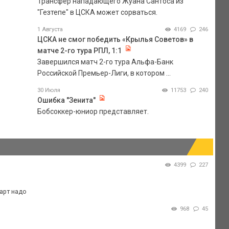
Трансфер нападающего Жуана Сантоса из
"Гезтепе" в ЦСКА может сорваться.
1 Августа
4169
246
ЦСКА не смог победить «Крылья Советов» в
матче 2-го тура РПЛ, 1:1
Завершился матч 2-го тура Альфа-Банк
Российской Премьер-Лиги, в котором ...
30 Июля
11753
240
Ошибка "Зенита"
Бобсоккер-юниор представляет.
4399
227
тарт надо
968
45