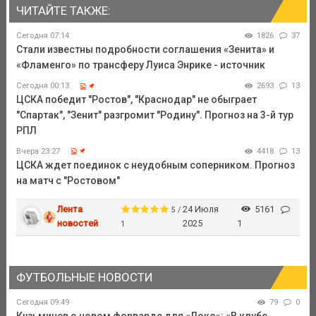
ЧИТАЙТЕ ТАКЖЕ:
Сегодня 07:14
1826
37
Стали известны подробности соглашения «Зенита» и
«Фламенго» по трансферу Луиса Энрике - источник
Сегодня 00:13
2693
13
ЦСКА победит "Ростов", "Краснодар" не обыграет
"Спартак", "Зенит" разгромит "Родину". Прогноз на 3-й тур
РПЛ
Вчера 23:27
4418
13
ЦСКА ждет поединок с неудобным соперником. Прогноз
на матч с "Ростовом"
Лента
24 Июля
5161
5 /
новостей
2025
1
1
ФУТБОЛЬНЫЕ НОВОСТИ
Сегодня 09:49
79
0