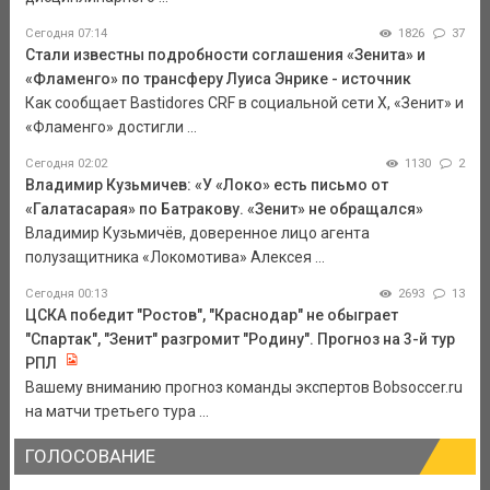
Сегодня 07:14
1826
37
Стали известны подробности соглашения «Зенита» и
«Фламенго» по трансферу Луиса Энрике - источник
Как сообщает Bastidores CRF в социальной сети Х, «Зенит» и
«Фламенго» достигли ...
Сегодня 02:02
1130
2
Владимир Кузьмичев: «У «Локо» есть письмо от
«Галатасарая» по Батракову. «Зенит» не обращался»
Владимир Кузьмичёв, доверенное лицо агента
полузащитника «Локомотива» Алексея ...
Сегодня 00:13
2693
13
ЦСКА победит "Ростов", "Краснодар" не обыграет
"Спартак", "Зенит" разгромит "Родину". Прогноз на 3-й тур
РПЛ
Вашему вниманию прогноз команды экспертов Bobsoccer.ru
на матчи третьего тура ...
ГОЛОСОВАНИЕ