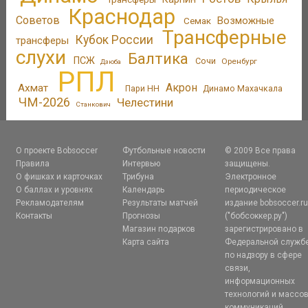
Краснодар
Советов
Возможные
Семак
Трансферные
Кубок России
трансферы
слухи
Балтика
ПСЖ
Сочи
Оренбург
Дзюба
РПЛ
Акрон
Ахмат
Пари НН
Динамо Махачкала
ЧМ-2026
Челестини
Станкович
О проекте Bobsoccer
Футбольные новости
© 2009 Все права
Правила
Интервью
защищены.
О фишках и карточках
Трибуна
Электронное
О баллах и уровнях
Календарь
периодическое
Рекламодателям
Результаты матчей
издание bobsoccer.r
Контакты
Прогнозы
("бобсоккер.ру")
Магазин подарков
зарегистрировано в
Карта сайта
Федеральной служб
по надзору в сфере
связи,
информационных
технологий и массо
коммуникаций