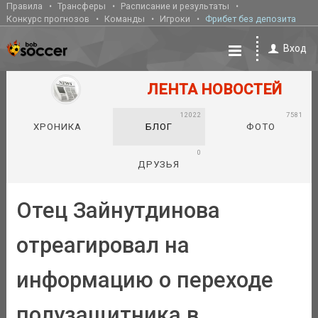
Правила
Трансферы
Расписание и результаты
Конкурс прогнозов
Команды
Игроки
Фрибет без депозита
Вход
ЛЕНТА НОВОСТЕЙ
12022
7581
ХРОНИКА
БЛОГ
ФОТО
0
ДРУЗЬЯ
Отец Зайнутдинова
отреагировал на
информацию о переходе
полузащитника в