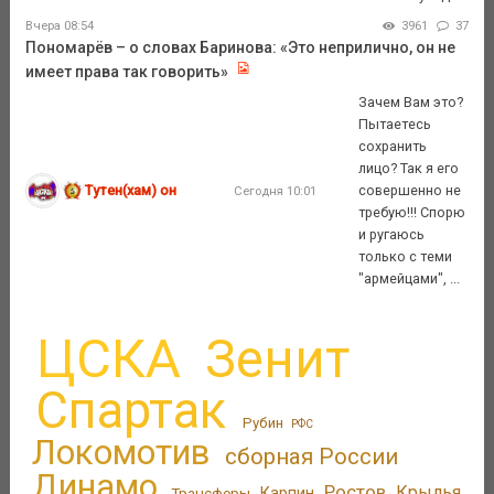
Вчера 08:54
3961
37
Пономарёв – о словах Баринова: «Это неприлично, он не
имеет права так говорить»
Зачем Вам это?
Пытаетесь
сохранить
лицо? Так я его
Тутен(хам) он
совершенно не
Сегодня 10:01
требую!!! Спорю
и ругаюсь
только с теми
"армейцами", ...
ЦСКА
Зенит
Спартак
Рубин
РФС
Локомотив
сборная России
Динамо
Ростов
Крылья
Трансферы
Карпин