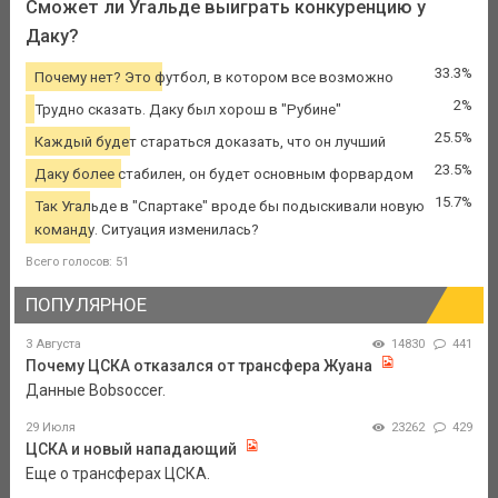
Сможет ли Угальде выиграть конкуренцию у
Даку?
33.3%
Почему нет? Это футбол, в котором все возможно
2%
Трудно сказать. Даку был хорош в "Рубине"
25.5%
Каждый будет стараться доказать, что он лучший
23.5%
Даку более стабилен, он будет основным форвардом
15.7%
Так Угальде в "Спартаке" вроде бы подыскивали новую
команду. Ситуация изменилась?
Всего голосов: 51
ПОПУЛЯРНОЕ
3 Августа
14830
441
Почему ЦСКА отказался от трансфера Жуана
Данные Bobsoccer.
29 Июля
23262
429
ЦСКА и новый нападающий
Еще о трансферах ЦСКА.