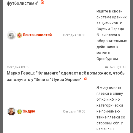
футболистами"
Ищите в своей
системе крайних
защитников. И
Саусь и Парада
Лента новостей
были плохи в
Сегодня 10:06
оборонительных
действиях в
матче с
Оренбургом. ...
Сегодня 09:05
679
16
Марко Гевеш: "Фламенго" сделает всё возможное, чтобы
заполучить у "Зенита" Луиса Энрике"
Я могу понять
плевки в спину
от кс и кб, но
категорически
Эндрю
не принимаю
Сегодня 10:06
такие плевки со
стороны сбг. У
нас в РПЛ