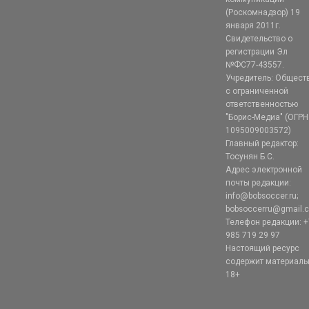
(Роскомнадзор) 19
января 2011г.
Свидетельство о
регистрации Эл
№ФС77-43557.
Учредитель: Общест
с ограниченной
ответственностью
"Борис-Медиа" (ОГРН
1095009003572)
Главный редактор:
Тосунян Б.С.
Адрес электронной
почты редакции:
info@bobsoccer.ru;
bobsoccerru@gmail.
Телефон редакции: +
985 719 29 97
Настоящий ресурс
содержит материал
18+