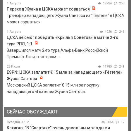
1 Августа
12734
258
Переход Жуана в ЦСКА может сорваться
Трансфер нападающего Жуана Сантоса из "Гезтепе" в ЦСКА
может сорваться.
1 Августа
4026
246
ЦСКА не смог победить «Крылья Советов» в матче 2-го
тура РПЛ, 1:1
Завершился матч 2-го тура Альфа-Банк Российской
Премьер-Лиги, в котором ...
28 Июля
11785
241
ESPN: ЦСКА заплатит € 15 млн за нападающего «Гёзтепе»
Жуана Сантоса
Московский ЦСКА заплатит € 15 млн за покупку
нападающего «Гёзтепе» Жуана Сантоса.
СЕЙЧАС ОБСУЖДАЮТ
Сегодня 00:12
3054
17
Кахигао: "В "Спартаке" очень довольны молодыми