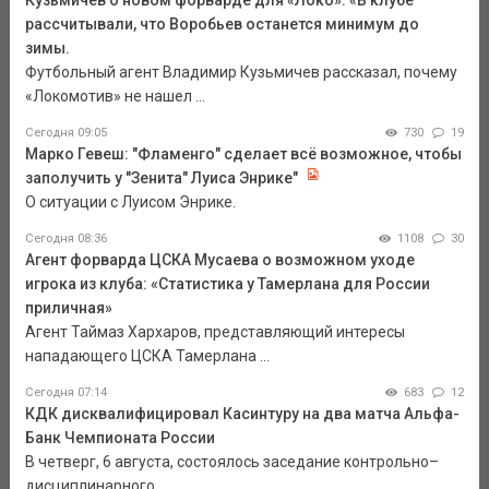
Кузьмичев о новом форварде для «Локо»: «В клубе
рассчитывали, что Воробьев останется минимум до
зимы.
Футбольный агент Владимир Кузьмичев рассказал, почему
«Локомотив» не нашел ...
Сегодня 09:05
730
19
Марко Гевеш: "Фламенго" сделает всё возможное, чтобы
заполучить у "Зенита" Луиса Энрике"
О ситуации с Луисом Энрике.
Сегодня 08:36
1108
30
Агент форварда ЦСКА Мусаева о возможном уходе
игрока из клуба: «Статистика у Тамерлана для России
приличная»
Агент Таймаз Хархаров, представляющий интересы
нападающего ЦСКА Тамерлана ...
Сегодня 07:14
683
12
КДК дисквалифицировал Касинтуру на два матча Альфа-
Банк Чемпионата России
В четверг, 6 августа, состоялось заседание контрольно–
дисциплинарного ...