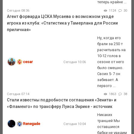
теперь крайне ...
Сегодня 08:36
1124
30
Агент форварда ЦСКА Мусаева о возможном уходе
игрока из клуба: «Статистика у Тамерлана для России
приличная»
Ну, когда его
брали за 250 т
расчитывать на
10-12 голов в
cesar
сезоне от него
Сегодня 10:06
было смешно.
Своих 5- 7 он
забивает. А
первого ...
Сегодня 07:14
1863
38
Стали известны подробности соглашения «Зенита» и
«Фламенго» по трансферу Луиса Энрике - источник
Никаких
траншей Мы
Renegade
Сегодня 10:04
оставшиеся
бабки не увидим