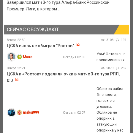
Завершился матч 3-го тура Альфа-Банк Российской
Премьер-Лиги, в котором ...
СЕЙЧАС ОБСУЖДАЮТ
Вчера 22:50
3108
197
ЦСКА вновь не обыграл "Ростов"
Увы! Остались в
Макс
Сегодня 02:06
воспоминаниях...
Вчера 22:21
2879
252
ЦСКА и «Ростов» поделили очки в матче 3-го тура РПЛ,
0:0
Обляков забил
5 пенальти,
голевые с
угловых.
maksi999
Обляков не
Сегодня 02:07
опорник а
атакующий,
опорника у нас