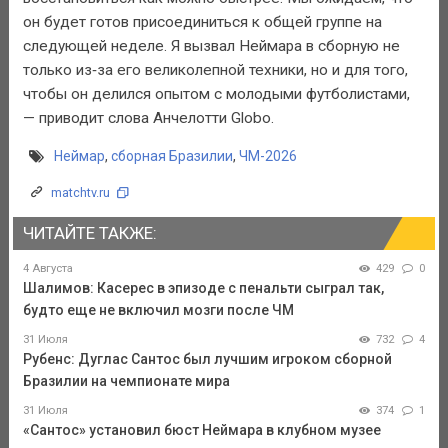
он будет готов присоединиться к общей группе на
следующей неделе. Я вызвал Неймара в сборную не
только из‑за его великолепной техники, но и для того,
чтобы он делился опытом с молодыми футболистами,
— приводит слова Анчелотти Globo.
Неймар
,
сборная Бразилии
,
ЧМ-2026
matchtv.ru
ЧИТАЙТЕ ТАКЖЕ:
4 Августа
429
0
Шалимов: Касерес в эпизоде с пенальти сыграл так,
будто еще не включил мозги после ЧМ
31 Июля
732
4
Рубенс: Дуглас Сантос был лучшим игроком сборной
Бразилии на чемпионате мира
31 Июля
374
1
«Сантос» установил бюст Неймара в клубном музее