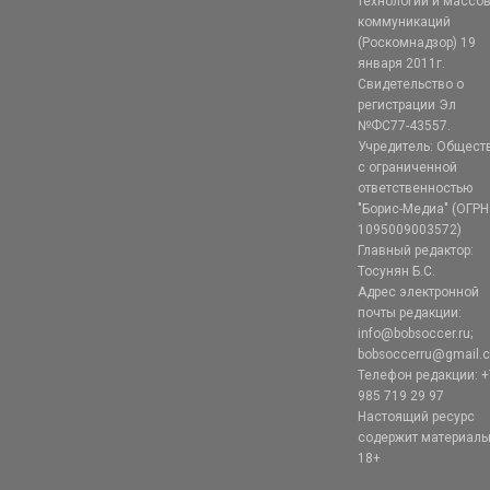
технологий и массо
коммуникаций
(Роскомнадзор) 19
января 2011г.
Свидетельство о
регистрации Эл
№ФС77-43557.
Учредитель: Общест
с ограниченной
ответственностью
"Борис-Медиа" (ОГРН
1095009003572)
Главный редактор:
Тосунян Б.С.
Адрес электронной
почты редакции:
info@bobsoccer.ru;
bobsoccerru@gmail.
Телефон редакции: +
985 719 29 97
Настоящий ресурс
содержит материал
18+