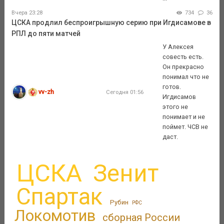
Вчера 23:28
734
36
ЦСКА продлил беспроигрышную серию при Игдисамове в
РПЛ до пяти матчей
У Алексея
совесть есть.
Он прекрасно
понимал что не
готов.
vv-zh
Сегодня 01:56
Игдисамов
этого не
понимает и не
поймет. ЧСВ не
даст.
ЦСКА
Зенит
Спартак
Рубин
РФС
Локомотив
сборная России