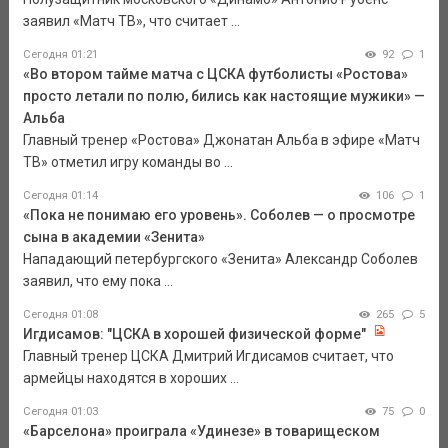
заявил «Матч ТВ», что считает ...
Сегодня 01:21
92
1
«Во втором тайме матча с ЦСКА футболисты «Ростова»
просто летали по полю, бились как настоящие мужики» —
Альба
Главный тренер «Ростова» Джонатан Альба в эфире «Матч
ТВ» отметил игру команды во ...
Сегодня 01:14
106
1
«Пока не понимаю его уровень». Соболев — о просмотре
сына в академии «Зенита»
Нападающий петербургского «Зенита» Александр Соболев
заявил, что ему пока ...
Сегодня 01:08
265
5
Игдисамов: "ЦСКА в хорошей физической форме"
Главный тренер ЦСКА Дмитрий Игдисамов считает, что
армейцы находятся в хороших ...
Сегодня 01:03
75
0
«Барселона» проиграла «Удинезе» в товарищеском