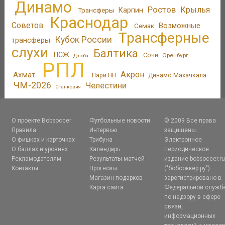
Динамо
Ростов
Крылья
Трансферы
Карпин
Краснодар
Советов
Возможные
Семак
Трансферные
Кубок России
трансферы
слухи
Балтика
ПСЖ
Сочи
Оренбург
Дзюба
РПЛ
Акрон
Ахмат
Пари НН
Динамо Махачкала
ЧМ-2026
Челестини
Станкович
О проекте Bobsoccer
Футбольные новости
© 2009 Все права
Правила
Интервью
защищены.
О фишках и карточках
Трибуна
Электронное
О баллах и уровнях
Календарь
периодическое
Рекламодателям
Результаты матчей
издание bobsoccer.r
Контакты
Прогнозы
("бобсоккер.ру")
Магазин подарков
зарегистрировано в
Карта сайта
Федеральной служб
по надзору в сфере
связи,
информационных