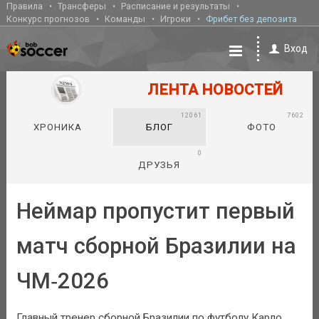
Правила
Трансферы
Расписание и результаты
Конкурс прогнозов
Команды
Игроки
Фрибет без депозита
Вход
ЛЕНТА НОВОСТЕЙ
12061
7602
ХРОНИКА
БЛОГ
ФОТО
0
ДРУЗЬЯ
Неймар пропустит первый
матч сборной Бразилии на
ЧМ‑2026
Главный тренер сборной Бразилии по футболу Карло