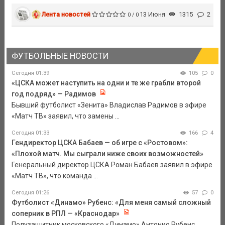
Лента новостей
13 Июня
1315
2
0 / 0
ФУТБОЛЬНЫЕ НОВОСТИ
Сегодня 01:39
105
0
«ЦСКА может наступить на одни и те же грабли второй
год подряд» — Радимов
Бывший футболист «Зенита» Владислав Радимов в эфире
«Матч ТВ» заявил, что замены ...
Сегодня 01:33
166
4
Гендиректор ЦСКА Бабаев — об игре с «Ростовом»:
«Плохой матч. Мы сыграли ниже своих возможностей»
Генеральный директор ЦСКА Роман Бабаев заявил в эфире
«Матч ТВ», что команда ...
Сегодня 01:26
57
0
Футболист «Динамо» Рубенс: «Для меня самый сложный
соперник в РПЛ — «Краснодар»
Полузащитник московского «Динамо» Антонио Рубенс