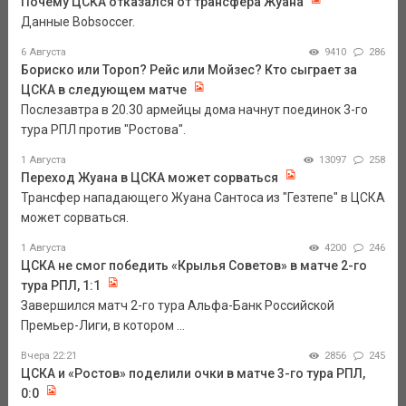
Почему ЦСКА отказался от трансфера Жуана
Данные Bobsoccer.
6 Августа
9410
286
Бориско или Тороп? Рейс или Мойзес? Кто сыграет за
ЦСКА в следующем матче
Послезавтра в 20.30 армейцы дома начнут поединок 3-го
тура РПЛ против "Ростова".
1 Августа
13097
258
Переход Жуана в ЦСКА может сорваться
Трансфер нападающего Жуана Сантоса из "Гезтепе" в ЦСКА
может сорваться.
1 Августа
4200
246
ЦСКА не смог победить «Крылья Советов» в матче 2-го
тура РПЛ, 1:1
Завершился матч 2-го тура Альфа-Банк Российской
Премьер-Лиги, в котором ...
Вчера 22:21
2856
245
ЦСКА и «Ростов» поделили очки в матче 3-го тура РПЛ,
0:0