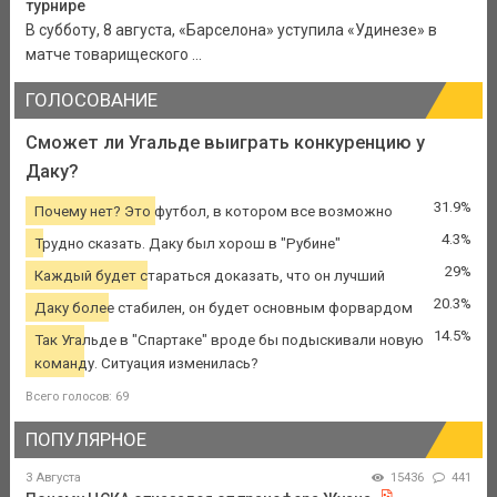
турнире
В субботу, 8 августа, «Барселона» уступила «Удинезе» в
матче товарищеского ...
ГОЛОСОВАНИЕ
Сможет ли Угальде выиграть конкуренцию у
Даку?
31.9%
Почему нет? Это футбол, в котором все возможно
4.3%
Трудно сказать. Даку был хорош в "Рубине"
29%
Каждый будет стараться доказать, что он лучший
20.3%
Даку более стабилен, он будет основным форвардом
14.5%
Так Угальде в "Спартаке" вроде бы подыскивали новую
команду. Ситуация изменилась?
Всего голосов: 69
ПОПУЛЯРНОЕ
3 Августа
15436
441