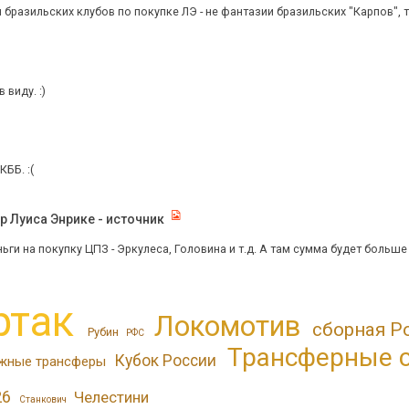
 бразильских клубов по покупке ЛЭ - не фантазии бразильских "Карпов", то
 виду. :)
КББ. :(
р Луиса Энрике - источник
ги на покупку ЦПЗ - Эркулеса, Головина и т.д. А там сумма будет больше 20
ртак
Локомотив
сборная Р
Рубин
РФС
Трансферные 
Кубок России
жные трансферы
26
Челестини
Станкович