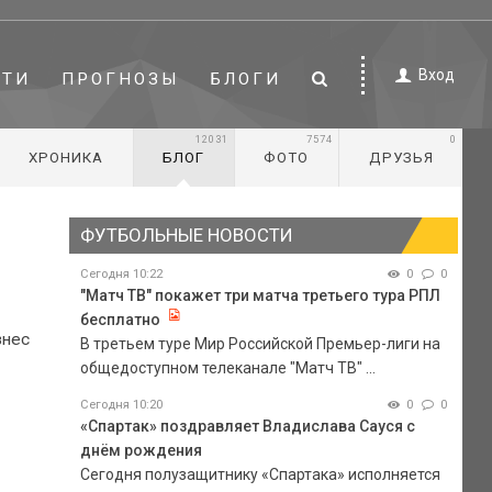
Вход
СТИ
ПРОГНОЗЫ
БЛОГИ
12031
7574
0
ХРОНИКА
БЛОГ
ФОТО
ДРУЗЬЯ
ФУТБОЛЬНЫЕ НОВОСТИ
Сегодня 10:22
0
0
"Матч ТВ" покажет три матча третьего тура РПЛ
бесплатно
знес
В третьем туре Мир Российской Премьер-лиги на
общедоступном телеканале "Матч ТВ" ...
Сегодня 10:20
0
0
«Спартак» поздравляет Владислава Сауся с
днём рождения
Сегодня полузащитнику «Спартака» исполняется