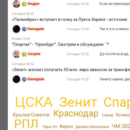
Эндрю
Если активизация
Сегодня 10:24
Сегодня 06:55
«Палмейрас» вступает в гонку за Луиса Энрике - источник
Renegade
Так я это и имею в
Сегодня 10:23
Вчера 15:30
"Спартак" - "Оренбург". Смотрим и обсуждаем
Скорпи
Да почти всегда, 
Сегодня 10:22
Сегодня 06:52
«Зенит» желает получить 30 млн. евро авансом за трансфе
Renegade
Зениту нужны день
Сегодня 10:22
ЦСКА
Зенит
Спа
Краснодар
Крылья Советов
Возмо
Семак
РПЛ
ЧМ-20
Акрон
Пари НН
Динамо Махачкала