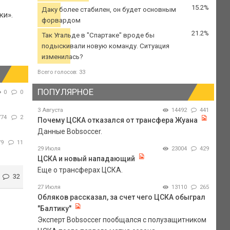
15.2%
Даку более стабилен, он будет основным
ки».
форвардом
21.2%
Так Угальде в "Спартаке" вроде бы
подыскивали новую команду. Ситуация
изменилась?
Всего голосов: 33
ПОПУЛЯРНОЕ
0
0
3 Августа
14492
441
774
2
Почему ЦСКА отказался от трансфера Жуана
Данные Bobsoccer.
79
11
29 Июля
23004
429
ЦСКА и новый нападающий
Еще о трансферах ЦСКА.
32
27 Июля
13110
265
Обляков рассказал, за счет чего ЦСКА обыграл
"Балтику"
Эксперт Bobsoccer пообщался с полузащитником