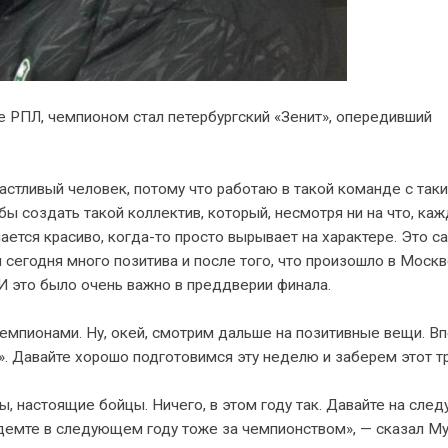
е РПЛ, чемпионом стал петербургский «Зенит», опередивший
счастливый человек, потому что работаю в такой команде с так
бы создать такой коллектив, который, несмотря ни на что, ка
чается красиво, когда-то просто вырывает на характере. Это с
 сегодня много позитива и после того, что произошло в Москв
 И это было очень важно в преддверии финала.
чемпионами. Ну, окей, смотрим дальше на позитивные вещи. В
к». Давайте хорошо подготовимся эту неделю и заберем этот т
, настоящие бойцы. Ничего, в этом году так. Давайте на сле
демте в следующем году тоже за чемпионством», — сказал Му