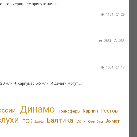
 его вчерашнее присутствие на ...
1134
28
2851
233
1034
17
 млн. + Карпукас 5-6 млн. И деньги могут ...
Динамо
оссии
Ростов
Трансферы
Карпин
слухи
Балтика
Ахмат
ПСЖ
Сочи
Оренбург
Дзюба