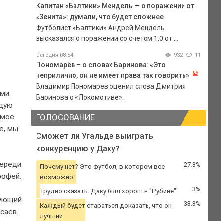
Капитан «Балтики» Мендель — о поражении от
«Зенита»: думали, что будет сложнее
Футболист «Балтики» Андрей Мендель
высказался о поражении со счётом 1:0 от ...
Сегодня 08:54
932
11
Пономарёв – о словах Баринова: «Это
неприлично, он не имеет права так говорить»
Владимир Пономарев оценил слова Дмитрия
ими
Баринова о «Локомотиве».
ждую
амое
ГОЛОСОВАНИЕ
е, мы
Сможет ли Угальде выиграть
конкуренцию у Даку?
переди
27.3%
Почему нет? Это футбол, в котором все
рофей.
возможно
3%
Трудно сказать. Даку был хорош в "Рубине"
дующий
33.3%
Каждый будет стараться доказать, что он
саев.
лучший