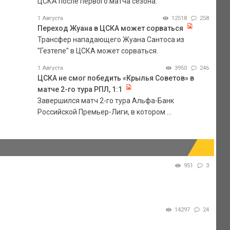
ЦСКА после первого матча сезона.
1 Августа
12518
258
Переход Жуана в ЦСКА может сорваться
Трансфер нападающего Жуана Сантоса из
"Гезтепе" в ЦСКА может сорваться.
1 Августа
3950
246
ЦСКА не смог победить «Крылья Советов» в
матче 2-го тура РПЛ, 1:1
Завершился матч 2-го тура Альфа-Банк
Российской Премьер-Лиги, в котором ...
951
3
14297
24