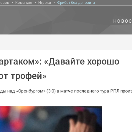
нозов
Команды
Игроки
Фрибет без депозита
НОВО
артаком»: «Давайте хорошо
от трофей»
ы над «Оренбургом» (3:0) в матче последнего тура РПЛ прои