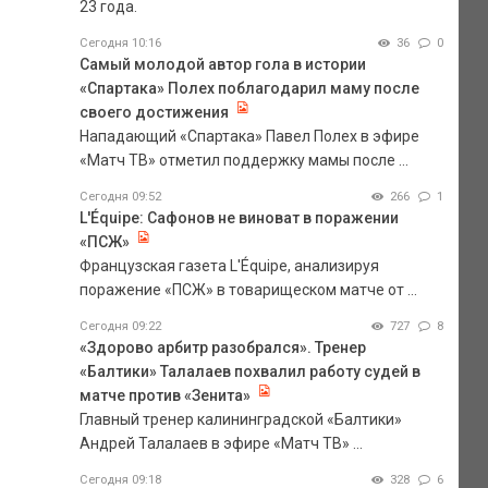
23 года.
Сегодня 10:16
36
0
Самый молодой автор гола в истории
«Спартака» Полех поблагодарил маму после
своего достижения
Нападающий «Спартака» Павел Полех в эфире
«Матч ТВ» отметил поддержку мамы после ...
Сегодня 09:52
266
1
L'Équipe: Сафонов не виноват в поражении
«ПСЖ»
Французская газета L'Équipe, анализируя
поражение «ПСЖ» в товарищеском матче от ...
Сегодня 09:22
727
8
«Здорово арбитр разобрался». Тренер
«Балтики» Талалаев похвалил работу судей в
матче против «Зенита»
Главный тренер калининградской «Балтики»
Андрей Талалаев в эфире «Матч ТВ» ...
Сегодня 09:18
328
6