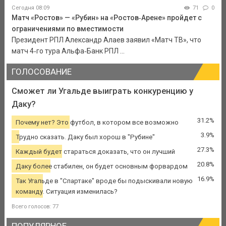
Сегодня 08:09
71
0
Матч «Ростов» — «Рубин» на «Ростов‑Арене» пройдет с
ограничениями по вместимости
Президент РПЛ Александр Алаев заявил «Матч ТВ», что
матч 4‑го тура Альфа‑Банк РПЛ ...
ГОЛОСОВАНИЕ
Сможет ли Угальде выиграть конкуренцию у
Даку?
31.2%
Почему нет? Это футбол, в котором все возможно
3.9%
Трудно сказать. Даку был хорош в "Рубине"
27.3%
Каждый будет стараться доказать, что он лучший
20.8%
Даку более стабилен, он будет основным форвардом
16.9%
Так Угальде в "Спартаке" вроде бы подыскивали новую
команду. Ситуация изменилась?
Всего голосов: 77
ПОПУЛЯРНОЕ