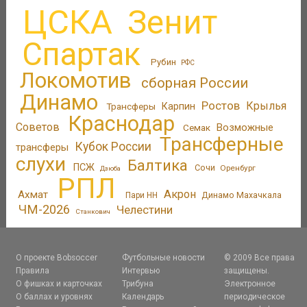
ЦСКА
Зенит
Спартак
Рубин
РФС
Локомотив
сборная России
Динамо
Ростов
Крылья
Трансферы
Карпин
Краснодар
Советов
Возможные
Семак
Трансферные
Кубок России
трансферы
слухи
Балтика
ПСЖ
Сочи
Оренбург
Дзюба
РПЛ
Акрон
Ахмат
Динамо Махачкала
Пари НН
ЧМ-2026
Челестини
Станкович
О проекте Bobsoccer
Футбольные новости
© 2009 Все права
Правила
Интервью
защищены.
О фишках и карточках
Трибуна
Электронное
О баллах и уровнях
Календарь
периодическое