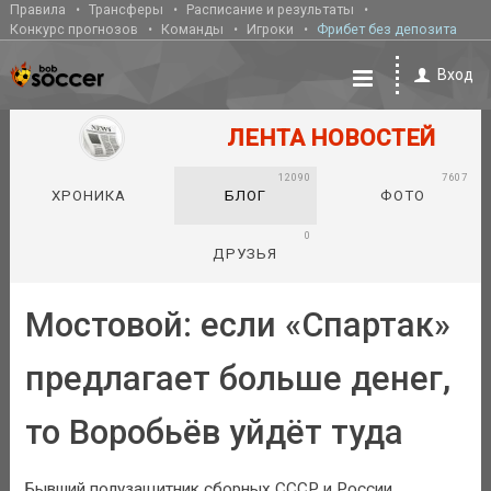
Правила
Трансферы
Расписание и результаты
Конкурс прогнозов
Команды
Игроки
Фрибет без депозита
Вход
ЛЕНТА НОВОСТЕЙ
12090
7607
ХРОНИКА
БЛОГ
ФОТО
0
ДРУЗЬЯ
Мостовой: если «Спартак»
предлагает больше денег,
то Воробьёв уйдёт туда
Бывший полузащитник сборных СССР и России