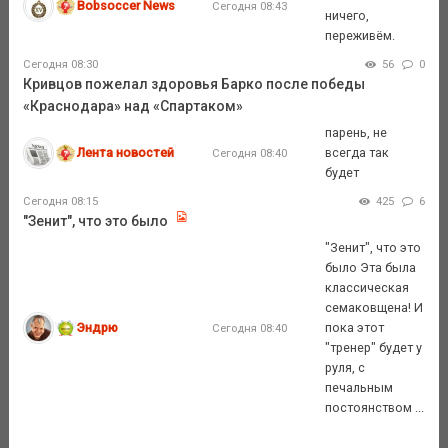
Bobsoccer News
Сегодня 08:43
ничего,
переживём.
Сегодня 08:30
56
0
Кривцов пожелал здоровья Барко после победы
«Краснодара» над «Спартаком»
парень, не
Лента новостей
всегда так
Сегодня 08:40
будет
Сегодня 08:15
425
6
"Зенит", что это было
"Зенит", что это
было Эта была
классическая
семаковщена! И
Эндрю
пока этот
Сегодня 08:40
"тренер" будет у
руля, с
печальным
постоянством ...