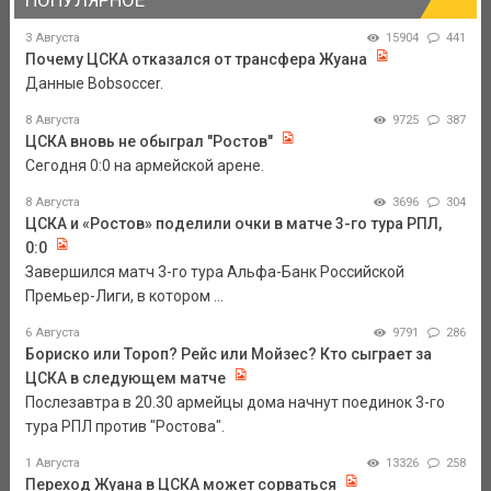
3 Августа
15904
441
Почему ЦСКА отказался от трансфера Жуана
Данные Bobsoccer.
8 Августа
9725
387
ЦСКА вновь не обыграл "Ростов"
Сегодня 0:0 на армейской арене.
8 Августа
3696
304
ЦСКА и «Ростов» поделили очки в матче 3-го тура РПЛ,
0:0
Завершился матч 3-го тура Альфа-Банк Российской
Премьер-Лиги, в котором ...
6 Августа
9791
286
Бориско или Тороп? Рейс или Мойзес? Кто сыграет за
ЦСКА в следующем матче
Послезавтра в 20.30 армейцы дома начнут поединок 3-го
тура РПЛ против "Ростова".
1 Августа
13326
258
Переход Жуана в ЦСКА может сорваться