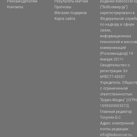
Рекламодателям
Результаты матчей
издание bobsoccer.r
Контакты
Прогнозы
("бобсоккер.ру")
Магазин подарков
зарегистрировано в
Карта сайта
Федеральной служб
по надзору в сфере
связи,
информационных
технологий и массо
коммуникаций
(Роскомнадзор) 19
января 2011г.
Свидетельство о
регистрации Эл
№ФС77-43557.
Учредитель: Общест
с ограниченной
ответственностью
"Борис-Медиа" (ОГРН
1095009003572)
Главный редактор:
Тосунян Б.С.
Адрес электронной
почты редакции:
info@bobsoccer.ru;