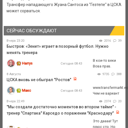
Трансфер нападающего Жуана Сантоса из "Гезтепе" в ЦСКА
может сорваться.
СЕЙЧАС ОБСУЖДАЮТ
Вчера 23:20
2016
39
Быстров: «Зенит» играет в позорный футбол. Нужно
менять тренера
В кои-то веки
Harrys
Сегодня 08:43
Вова прав.
8 Августа
9735
388
ЦСКА вновь не обыграл "Ростов"
www.transfermarkt.wo
Макс
Сегодня 08:43
Чем не вариант
Вчера 22:49
2374
20
"Мы создали достаточно моментов во втором тайме" -
тренер "Спартака" Карседо о поражении "Краснодару"
Это даааа! Тут
плюс сто. Но