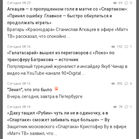
Сегодня 08:23
69
0
Агкацев — о пропущенном голе в матче со «Спартаком»:
«Принял ошибку. Главное — быстро обнулиться и
продолжать играть»
Вратарь «Краснодара» Станислав Агкацев в эфире «Матч
ТВ» рассказал, что спокойно ...
Сегодня 08:16
192
1
«Галатасарай» вышел из переговоров с «Локо» по
трансферу Батракова — источник
Популярный турецкий журналист и инсайдер Якуб Чинар в
видео на YouTube-канале 90+Digital ...
Сегодня 08:15
395
6
"Зенит", что это было
Вчера, сегодня, завтра в Петербурге.
Сегодня 08:14
78
1
«Даку тащил «Рубин» чуть ли не в одиночку, а в
«Спартаке» сможет забивать еще больше» — Ву
Защитник московского «Спартака» Кристофер Ву в эфире
«Матч ТВ» заявил, что ...