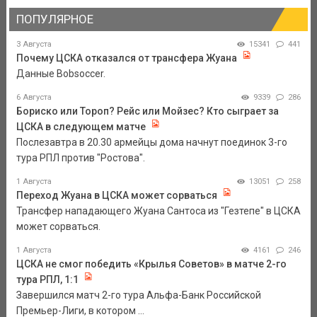
ПОПУЛЯРНОЕ
3 Августа
15341
441
Почему ЦСКА отказался от трансфера Жуана
Данные Bobsoccer.
6 Августа
9339
286
Бориско или Тороп? Рейс или Мойзес? Кто сыграет за
ЦСКА в следующем матче
Послезавтра в 20.30 армейцы дома начнут поединок 3-го
тура РПЛ против "Ростова".
1 Августа
13051
258
Переход Жуана в ЦСКА может сорваться
Трансфер нападающего Жуана Сантоса из "Гезтепе" в ЦСКА
может сорваться.
1 Августа
4161
246
ЦСКА не смог победить «Крылья Советов» в матче 2-го
тура РПЛ, 1:1
Завершился матч 2-го тура Альфа-Банк Российской
Премьер-Лиги, в котором ...