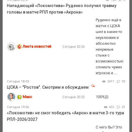
Нападающий «Локомотива» Руденко получил травму
головы в матче РПЛ против «Акрона»
Руденко ещё в
матче с ЦСКА
шел в какие-то
неуклюжие и
абсолютно
Лента новостей
Сегодня 20:26
ненужные
стыки с
возможностью
сломать чужих
игроков и ...
Сегодня 18:03
2411
92
ЦСКА – "Ростов". Смотрим и обсуждаем
Макс
100%)))
Сегодня 20:25
Сегодня 19:56
651
31
«Локомотив» не смог победить «Акрон» в матче 3-го тура
РПЛ-2026/2027
С чего бы? Это