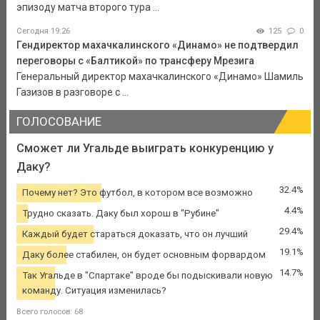
эпизоду матча второго тура ...
Сегодня 19:26
125
0
Гендиректор махачкалинского «Динамо» не подтвердил
переговоры с «Балтикой» по трансферу Мрезига
Генеральный директор махачкалинского «Динамо» Шамиль
Газизов в разговоре с ...
ГОЛОСОВАНИЕ
Сможет ли Угальде выиграть конкуренцию у
Даку?
32.4%
Почему нет? Это футбол, в котором все возможно
4.4%
Трудно сказать. Даку был хорош в "Рубине"
29.4%
Каждый будет стараться доказать, что он лучший
19.1%
Даку более стабилен, он будет основным форвардом
14.7%
Так Угальде в "Спартаке" вроде бы подыскивали новую
команду. Ситуация изменилась?
Всего голосов: 68