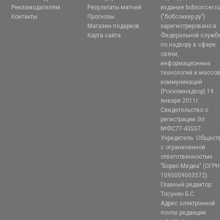
Рекламодателям
Результаты матчей
издание bobsoccer.r
Контакты
Прогнозы
("бобсоккер.ру")
Магазин подарков
зарегистрировано в
Карта сайта
Федеральной служб
по надзору в сфере
связи,
информационных
технологий и массо
коммуникаций
(Роскомнадзор) 19
января 2011г.
Свидетельство о
регистрации Эл
№ФС77-43557.
Учредитель: Общест
с ограниченной
ответственностью
"Борис-Медиа" (ОГРН
1095009003572)
Главный редактор:
Тосунян Б.С.
Адрес электронной
почты редакции: