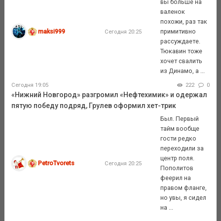
вы больше на
валенок
похожи, раз так
maksi999
примитивно
Сегодня 20:25
рассуждаете.
Тюкавин тоже
хочет свалить
из Динамо, а ...
Сегодня 19:05
222
0
«Нижний Новгород» разгромил «Нефтехимик» и одержал
пятую победу подряд, Грулев оформил хет-трик
Был. Первый
тайм вообще
гости редко
переходили за
центр поля.
PetroTvorets
Сегодня 20:25
Пополитов
феерил на
правом фланге,
но увы, я сидел
на ...