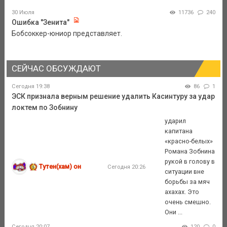
30 Июля
11736
240
Ошибка "Зенита"
Бобсоккер-юниор представляет.
СЕЙЧАС ОБСУЖДАЮТ
Сегодня 19:38
86
1
ЭСК признала верным решение удалить Касинтуру за удар
локтем по Зобнину
ударил
капитана
«красно-белых»
Романа Зобнина
рукой в голову в
Тутен(хам) он
Сегодня 20:26
ситуации вне
борьбы за мяч
ахахах. Это
очень смешно.
Они ...
Сегодня 20:07
120
0