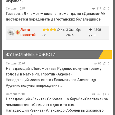
Журавель
Сегодня 10:57
117
0
Газизов: «Динамо» — сильная команда, но «Динамо» Мх
постарается порадовать дагестанских болельщиков
Лента
3 Октября
1398
4.5
новостей
2025
3
/ 2
ФУТБОЛЬНЫЕ НОВОСТИ
Сегодня 20:07
85
0
Нападающий «Локомотива» Руденко получил травму
головы в матче РПЛ против «Акрона»
Нападающий московского «Локомотива» Александр
Руденко получил повреждение ...
Сегодня 20:04
246
7
Нападающий «Зенита» Соболев — о борьбе «Спартака» за
чемпионство: «Семь лет одно и то же»
Нападающий «Зенита» Александр Соболев высказался о