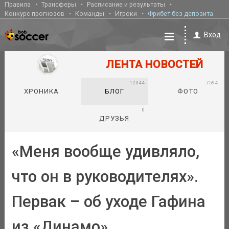
Правила
Трансферы
Расписание и результаты
Конкурс прогнозов
Команды
Игроки
Фрибет без депозита
Вход
ЛЕНТА НОВОСТЕЙ
12044
7594
ХРОНИКА
БЛОГ
ФОТО
0
ДРУЗЬЯ
«Меня вообще удивляло,
что он в руководителях».
Первак – об уходе Гафина
из «Динамо»