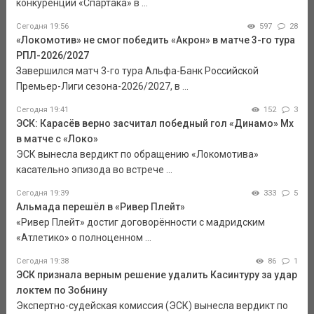
конкуренции «Спартака» в ...
Сегодня 19:56
597
28
«Локомотив» не смог победить «Акрон» в матче 3-го тура
РПЛ-2026/2027
Завершился матч 3-го тура Альфа-Банк Российской
Премьер-Лиги сезона-2026/2027, в ...
Сегодня 19:41
152
3
ЭСК: Карасёв верно засчитал победный гол «Динамо» Мх
в матче с «Локо»
ЭСК вынесла вердикт по обращению «Локомотива»
касательно эпизода во встрече ...
Сегодня 19:39
333
5
Альмада перешёл в «Ривер Плейт»
«Ривер Плейт» достиг договорённости с мадридским
«Атлетико» о полноценном ...
Сегодня 19:38
86
1
ЭСК признала верным решение удалить Касинтуру за удар
локтем по Зобнину
Экспертно-судейская комиссия (ЭСК) вынесла вердикт по