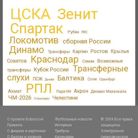
ЦСКА
Зенит
Спартак
Рубин
РФС
Локомотив
сборная России
Динамо
Ростов
Крылья
Трансферы
Карпин
Краснодар
Советов
Возможные
Семак
Трансферные
Кубок России
трансферы
слухи
Балтика
ПСЖ
Сочи
Оренбург
Дзюба
РПЛ
Акрон
Ахмат
Пари НН
Динамо Махачкала
ЧМ-2026
Челестини
Станкович
О проекте Bobsoccer
Футбольные новости
© 2009 Все права
Правила
Интервью
защищены.
О фишках и карточках
Трибуна
Электронное
О баллах и уровнях
Календарь
периодическое