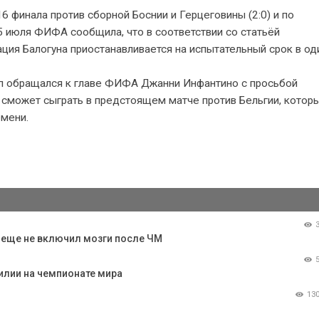
6 финала против сборной Боснии и Герцеговины (2:0) и по
 5 июля ФИФА сообщила, что в соответствии со статьёй
ия Балогуна приостанавливается на испытательный срок в оди
мп обращался к главе ФИФА Джанни Инфантино с просьбой
 сможет сыграть в предстоящем матче против Бельгии, котор
емени.
о еще не включил мозги после ЧМ
илии на чемпионате мира
13