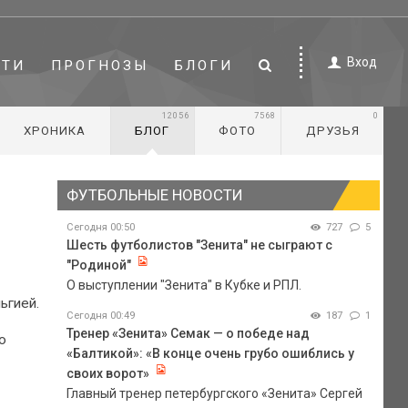
Вход
СТИ
ПРОГНОЗЫ
БЛОГИ
12056
7568
0
ХРОНИКА
БЛОГ
ФОТО
ДРУЗЬЯ
ФУТБОЛЬНЫЕ НОВОСТИ
Сегодня 00:50
727
5
Шесть футболистов "Зенита" не сыграют с
"Родиной"
О выступлении "Зенита" в Кубке и РПЛ.
ьгией.
Сегодня 00:49
187
1
Тренер «Зенита» Семак — о победе над
о
«Балтикой»: «В конце очень грубо ошиблись у
своих ворот»
Главный тренер петербургского «Зенита» Сергей