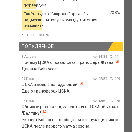
форвардом
23.3%
Так Угальде в "Спартаке" вроде бы
подыскивали новую команду. Ситуация
изменилась?
Всего голосов: 30
ПОПУЛЯРНОЕ
3 Августа
14386
441
Почему ЦСКА отказался от трансфера Жуана
Данные Bobsoccer.
29 Июля
22887
429
ЦСКА и новый нападающий
Еще о трансферах ЦСКА.
27 Июля
13054
265
Обляков рассказал, за счет чего ЦСКА обыграл
"Балтику"
Эксперт Bobsoccer пообщался с полузащитником
ЦСКА после первого матча сезона.