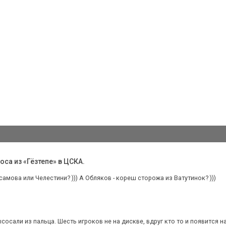
са из «Гёзтепе» в ЦСКА.
амова или Челестини? ))) А Обляков - кореш сторожа из Ватутинок? )))
сосали из пальца. Шесть игроков не на дискве, вдруг кто то и появится на 