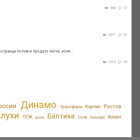
940
57
2311
31
транца потом и продать легче, если ...
1210
50
Динамо
оссии
Ростов
Трансферы
Карпин
лухи
Балтика
Ахмат
ПСЖ
Сочи
Оренбург
Дзюба