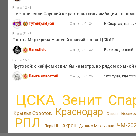
Вчера 13:41
Цветков: если Слуцкий не растерял свои амбиции, то пом
Тутен(хам) он
В Спартак, напри
Сегодня 01:34
Вчера 21:45
Гастон Мартирена — новый правый фланг ЦСКА?
Ramsfield
Рожков донный. 1
Сегодня 01:32
Вчера 15:30
Круговой: с кайфом ездил бы на метро, но рядом со мной 
Лента новостей
Это туда, где хо
Сегодня 01:25
ЦСКА
Зенит
Спа
Краснодар
Крылья Советов
Возмо
Семак
РПЛ
ЧМ-20
Акрон
Пари НН
Динамо Махачкала