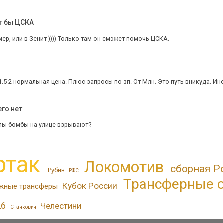
ог бы ЦСКА
мер, или в Зенит )))) Только там он сможет помочь ЦСКА.
.5-2 нормальная цена. Плюс запросы по зп. От Млн. Это путь вникуда. Инос
его нет
хлы бомбы на улице взрывают?
ртак
Локомотив
сборная Р
Рубин
РФС
Трансферные с
Кубок России
жные трансферы
26
Челестини
Станкович