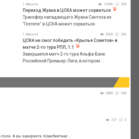
1 Августа
12446
258
Переход Жуана в ЦСКА может сорваться
Трансфер нападающего Жуана Сантоса из
"Гезтепе" в ЦСКА может сорваться.
1 Августа
3920
246
ЦСКА не смог победить «Крылья Советов» в
матче 2-го тура РПЛ, 1:1
Завершился матч 2-го тура Альфа-Банк
Российской Премьер-Лиги, в котором ...
5889
228
727
5
поле. А вы заверяете. Кликбейтная ...