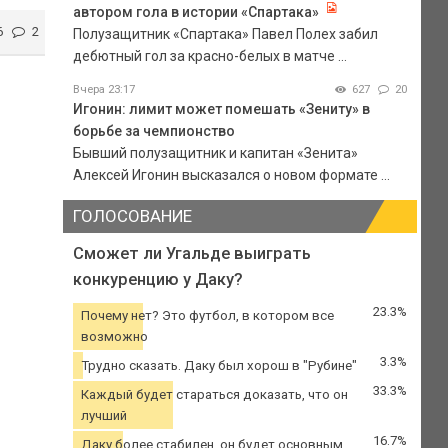
автором гола в истории «Спартака»
6
2
Полузащитник «Спартака» Павел Полех забил
дебютный гол за красно-белых в матче ...
Вчера 23:17
627
20
Игонин: лимит может помешать «Зениту» в
борьбе за чемпионство
Бывший полузащитник и капитан «Зенита»
Алексей Игонин высказался о новом формате ...
ГОЛОСОВАНИЕ
Сможет ли Угальде выиграть
конкуренцию у Даку?
23.3%
Почему нет? Это футбол, в котором все
возможно
3.3%
Трудно сказать. Даку был хорош в "Рубине"
33.3%
Каждый будет стараться доказать, что он
лучший
16.7%
Даку более стабилен, он будет основным