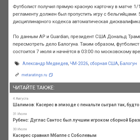
Футболист получил прямую красную карточку в матче 1/1
регламенту должен был пропустить игру с бельгийцами.
дисциплинарного кодекса автоматическая дисквалификац
По данным AP и Guardian, президент США Дональд Тра
пересмотреть дело Балогуна. Таким образом, футболист
состоится 7 июля и начнётся в 03:00 по московскому вр
Александр Медведев
,
ЧМ-2026
,
сборная США
,
Балогун
metaratings.ru
ЧИТАЙТЕ ТАКЖЕ:
4 Августа
Шалимов: Касерес в эпизоде с пенальти сыграл так, будт
31 Июля
Рубенс: Дуглас Сантос был лучшим игроком сборной Браз
30 Июля
Касерес сравнил Мбаппе с Соболевым