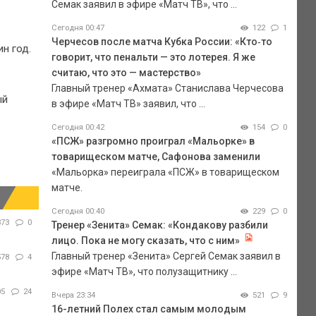
Семак заявил в эфире «Матч ТВ», что ...
Сегодня 00:47
122
1
Черчесов после матча Кубка России: «Кто‑то
н год.
говорит, что пенальти — это лотерея. Я же
считаю, что это — мастерство»
Главный тренер «Ахмата» Станислава Черчесова
ый
в эфире «Матч ТВ» заявил, что ...
Сегодня 00:42
154
0
«ПСЖ» разгромно проиграл «Мальорке» в
товарищеском матче, Сафонова заменили
«Мальорка» переиграла «ПСЖ» в товарищеском
матче.
Сегодня 00:40
229
0
373
0
Тренер «Зенита» Семак: «Кондакову разбили
лицо. Пока не могу сказать, что с ним»
Главный тренер «Зенита» Сергей Семак заявил в
578
4
эфире «Матч ТВ», что полузащитнику ...
05
24
Вчера 23:34
521
9
16-летний Полех стал самым молодым