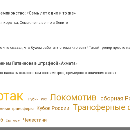
емпионство: «Семь лет одно и то же»
 коротка, Семак не на вечно в Зените
 что сказал, что будем работать с теми кто есть ! Такой тренер просто на
ением Литвинова в штрафной «Ахмата»
но назвать сколько там сантиметров, примерного значения хватит.
ртак
Локомотив
сборная Р
Рубин
РФС
Трансферные 
Кубок России
жные трансферы
26
Челестини
Станкович