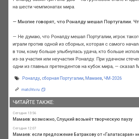
на шести чемпионатах мира.
— Многие говорят, что Роналду мешал Португалии. Чт
— Не думаю, что Роналду мешал Португалии, игрок тако
играли против одной из сборных, которая с самого нача
в том, кому больше улыбнулась удача, кто больше испол
из‑за участия или неучастия Роналду. При удачном стеч
одни из главных претендентов на кубок мира, — сказал 
Роналду
,
сборная Португалии
,
Мамаев
,
ЧМ-2026
matchtv.ru
ЧИТАЙТЕ ТАКЖЕ:
Сегодня 13:56
Мамаев: возможно, Слуцкий возьмёт творческую паузу
Сегодня 12:07
Мамаев: если предложение Батракову от «Галатасарая» н