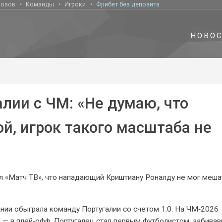
нозов
Команды
Игроки
Фрибет без депозита
НОВО
лии с ЧМ: «Не думаю, что
й, игрок такого масштаба не
 «Матч ТВ», что нападающий Криштиану Роналду не мог меша
ании обыграла команду Португалии со счетом 1:0. На ЧМ‑2026
ин — в плей‑офф. Португалец стал первым футболистом, забива