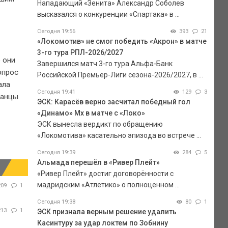
Нападающий «Зенита» Александр Соболев
высказался о конкуренции «Спартака» в ...
Сегодня 19:56
393
21
«Локомотив» не смог победить «Акрон» в матче
3-го тура РПЛ-2026/2027
 они
Завершился матч 3-го тура Альфа-Банк
опрос
Российской Премьер-Лиги сезона-2026/2027, в ...
ала
Сегодня 19:41
129
3
панцы
ЭСК: Карасёв верно засчитал победный гол
«Динамо» Мх в матче с «Локо»
ЭСК вынесла вердикт по обращению
«Локомотива» касательно эпизода во встрече ...
Сегодня 19:39
284
5
Альмада перешёл в «Ривер Плейт»
«Ривер Плейт» достиг договорённости с
мадридским «Атлетико» о полноценном ...
209
1
Сегодня 19:38
80
1
213
1
ЭСК признала верным решение удалить
Касинтуру за удар локтем по Зобнину