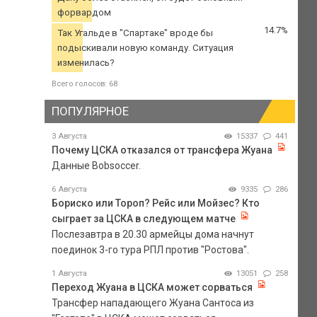
форвардом
14.7%
Так Угальде в "Спартаке" вроде бы
подыскивали новую команду. Ситуация
изменилась?
Всего голосов: 68
ПОПУЛЯРНОЕ
3 Августа
15337
441
Почему ЦСКА отказался от трансфера Жуана
Данные Bobsoccer.
6 Августа
9335
286
Бориско или Тороп? Рейс или Мойзес? Кто
сыграет за ЦСКА в следующем матче
Послезавтра в 20.30 армейцы дома начнут
поединок 3-го тура РПЛ против "Ростова".
1 Августа
13051
258
Переход Жуана в ЦСКА может сорваться
Трансфер нападающего Жуана Сантоса из