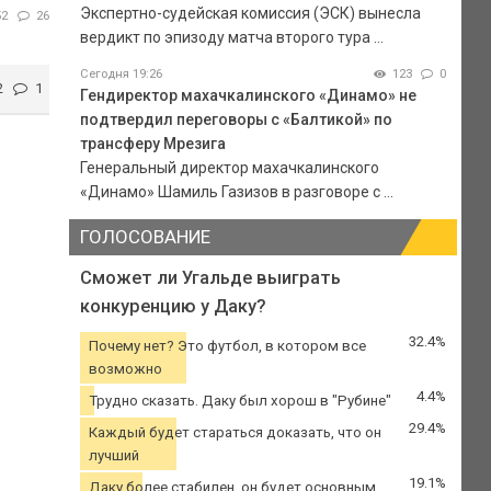
Экспертно-судейская комиссия (ЭСК) вынесла
52
26
вердикт по эпизоду матча второго тура ...
Сегодня 19:26
123
0
2
1
Гендиректор махачкалинского «Динамо» не
подтвердил переговоры с «Балтикой» по
трансферу Мрезига
Генеральный директор махачкалинского
«Динамо» Шамиль Газизов в разговоре с ...
ГОЛОСОВАНИЕ
Сможет ли Угальде выиграть
конкуренцию у Даку?
32.4%
Почему нет? Это футбол, в котором все
возможно
4.4%
Трудно сказать. Даку был хорош в "Рубине"
29.4%
Каждый будет стараться доказать, что он
лучший
19.1%
Даку более стабилен, он будет основным