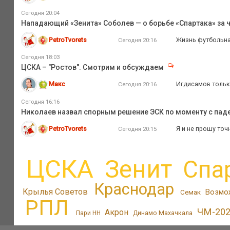
Сегодня 20:04
Нападающий «Зенита» Соболев — о борьбе «Спартака» за ч
PetroTvorets
Жизнь футбольная
Сегодня 20:16
Сегодня 18:03
ЦСКА – "Ростов". Смотрим и обсуждаем
Макс
Игдисамов только
Сегодня 20:16
Сегодня 16:16
Николаев назвал спорным решение ЭСК по моменту с пад
PetroTvorets
Я и не прошу точ
Сегодня 20:15
ЦСКА
Зенит
Спа
Краснодар
Крылья Советов
Возмо
Семак
РПЛ
ЧМ-20
Акрон
Пари НН
Динамо Махачкала