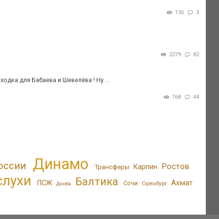
135
3
2279
82
ходка для Бабаева и Шевелёва ! Ну ...
768
44
Динамо
оссии
Ростов
Трансферы
Карпин
слухи
Балтика
Ахмат
ПСЖ
Сочи
Оренбург
Дзюба