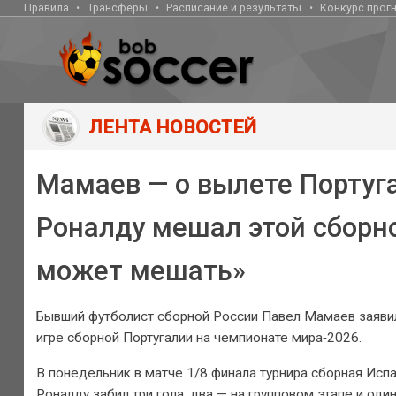
Правила
Трансферы
Расписание и результаты
Конкурс прог
ЛЕНТА НОВОСТЕЙ
Мамаев — о вылете Португа
Роналду мешал этой сборно
может мешать»
Бывший футболист сборной России Павел Мамаев заявил
игре сборной Португалии на чемпионате мира‑2026.
В понедельник в матче 1/8 финала турнира сборная Исп
Роналду забил три гола: два — на групповом этапе и од