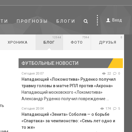
Вход
СТИ
ПРОГНОЗЫ
БЛОГИ
12044
7594
0
ХРОНИКА
БЛОГ
ФОТО
ДРУЗЬЯ
ФУТБОЛЬНЫЕ НОВОСТИ
Сегодня 20:07
22
0
Нападающий «Локомотива» Руденко получил
травму головы в матче РПЛ против «Акрона»
Нападающий московского «Локомотива»
Александр Руденко получил повреждение ...
ть
Сегодня 20:04
174
5
Нападающий «Зенита» Соболев — о борьбе
«Спартака» за чемпионство: «Семь лет одно и
то же»
вшим